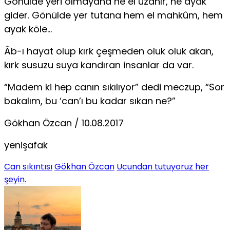
Gönülde yeri olmayana ne el uzanır, ne ayak
gider. Gönülde yer tutana hem el mahkûm, hem
ayak köle…
Âb-ı hayat olup kırk çeşmeden oluk oluk akan,
kırk susuzu suya kandıran insanlar da var.
“Madem ki hep canın sıkılıyor” dedi meczup, “Sor
bakalım, bu ‘can’ı bu kadar sıkan ne?”
Gökhan Özcan / 10.08.2017
yenişafak
Can sıkıntısı
Gökhan Özcan
Ucundan tutuyoruz her
şeyin.