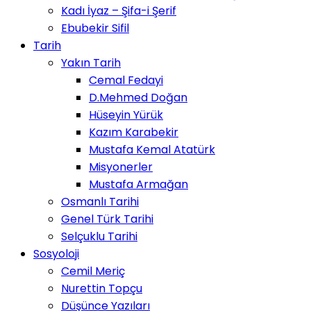
Kadı İyaz – Şifa-i Şerif
Ebubekir Sifil
Tarih
Yakın Tarih
Cemal Fedayi
D.Mehmed Doğan
Hüseyin Yürük
Kazım Karabekir
Mustafa Kemal Atatürk
Misyonerler
Mustafa Armağan
Osmanlı Tarihi
Genel Türk Tarihi
Selçuklu Tarihi
Sosyoloji
Cemil Meriç
Nurettin Topçu
Düşünce Yazıları