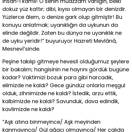
insan-ı kâmil! O senin muazzam varlığın, belki
dokuz yüz kattır; dibi, kıyısı olmayan bir denizdir.
Yüzlerce âlem, o denize gark olup gitmiştir! Bu
konuyu anlatmak; uyanıklığın da uykunun da
elinde değildir. Zaten bu dünya ne uyanıklık ne
de uyku yeridir!” buyuruyor Hazreti Mevlânâ,
Mesnevî’sinde.
Peşine takılıp gitmeye hevesli olduğumuz şeylere
bir bakalım; hangisinin ne hayrını gördük bugüne
kadar? Vaktimizi bozuk para gibi harcadık,
elimizde ne kaldı? Gece gündüz onlarla meşgul
olduk, zihnimizde ne kaldı? İstedik, arzu ettik,
kalbimizde ne kaldı? Savunduk, dava edindik,
kavlimizde ne kaldı?
“Aşk atına binmeyince/ Aşk meyinden
kanmayınca/ Gül ağacı olmayınca/ Her çalıda