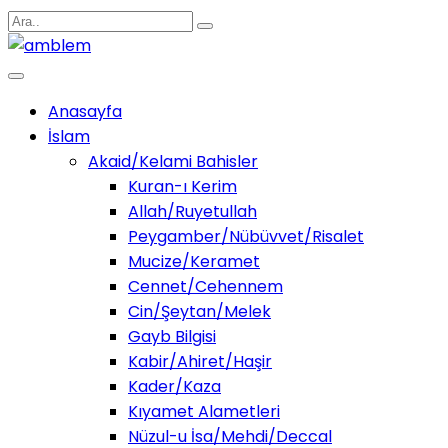
Anasayfa
İslam
Akaid/Kelami Bahisler
Kuran-ı Kerim
Allah/Ruyetullah
Peygamber/Nübüvvet/Risalet
Mucize/Keramet
Cennet/Cehennem
Cin/Şeytan/Melek
Gayb Bilgisi
Kabir/Ahiret/Haşir
Kader/Kaza
Kıyamet Alametleri
Nüzul-u İsa/Mehdi/Deccal