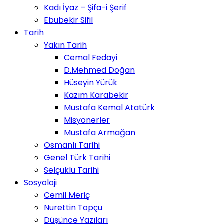
Kadı İyaz – Şifa-i Şerif
Ebubekir Sifil
Tarih
Yakın Tarih
Cemal Fedayi
D.Mehmed Doğan
Hüseyin Yürük
Kazım Karabekir
Mustafa Kemal Atatürk
Misyonerler
Mustafa Armağan
Osmanlı Tarihi
Genel Türk Tarihi
Selçuklu Tarihi
Sosyoloji
Cemil Meriç
Nurettin Topçu
Düşünce Yazıları