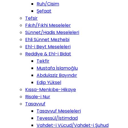
Ruh/Cisim
Şefaat
Tefsir
Fıkıh/Fıkhi Meseleler
Sünnet/Hadis Meseleleri
Ehli Sünnet Mezhebi
Ehl-i Beyt Meseleleri
Reddiye & Ehl-i Bidat
Tekfir
Mustafa İslamoğlu
Abdulaziz Bayındır
Edip Yüksel
Kıssa-Menkıbe-Hikaye
Risale-i Nur
Tasavvuf
Tasavvuf Meseleleri
Tevessül/İstimdad
Vahdet-i Vücud/Vahdet-i Şuhud