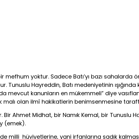
 bir mefhum yoktur. Sadece Batı’yı bazı sahalarda ö
ur. Tunuslu Hayreddin, Batı me­deniyetinin ışığınd
a mevcut kanunların en mükemmeli” diye vasıfland
k malı olan ilmî hakikatlerin benimsenmesine taraftard
Bir Ahmet Midhat, bir Namık Kemal, bir Tunuslu Hayr
’y (emek).
 milli hüviyetlerine, yani irfanlarına sadık kalmasın