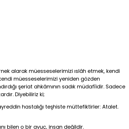
rnek alarak müesseselerimizi ıslâh etmek, kendi
a kendi müesseselerimizi yeniden gözden
ırdığı şeriat ahkâmının sadık müdafîidir. Sadece
ır. Diyebiliriz ki;
eddin hastalığı teşhiste müttefiktirler: Atalet.
ı bilen o bir avuç, insan değildir.