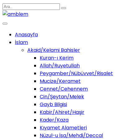
Anasayfa
İslam
Akaid/Kelami Bahisler
Kuran-ı Kerim
Allah/Ruyetullah
Peygamber/Nübüvvet/Risalet
Mucize/Keramet
Cennet/Cehennem
Cin/Şeytan/Melek
Gayb Bilgisi
Kabir/Ahiret/Haşir
Kader/Kaza
Kıyamet Alametleri
Nüzul-u İsa/Mehdi/Deccal