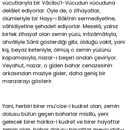
vücutlarıyla bir Vâcibü’l-Vücudun vücuduna
delâlet ediyorlar. Öyle de, o zîhayatlar,
ölümleriyle bir Hayy-ı Bâkînin sermediyetine,
vâhidiyetine şehadet ediyorlar. Meselâ, yalnız
birtek zîhayat olan zemin yüzü, intizâmâtıyla,
ahvâliyle Sânii gösterdiği gibi, öldüğü vakit, yani
kış, beyaz kefeniyle, ölmüş o zemin yüzünü
kapamasıyla, nazar-ı beşeri ondan çeviriyor.
Veyahut, nazar, o giden bahar cenazesinin
arkasından maziye gider, daha geniş bir
manzarayı gösterir.
Yani, herbiri birer mu’cize-i kudret olan, zemin
dolusu bütün geçen baharlar misillü, yeni
gelecek birer harika-i kudret ve birer hayattar
zemin olan, bahar dolusu hayattar mevcudat-ı