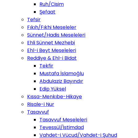
Ruh/Cisim
Şefaat
Tefsir
Fıkıh/Fıkhi Meseleler
Sünnet/Hadis Meseleleri
Ehli Sünnet Mezhebi
Ehl-i Beyt Meseleleri
Reddiye & Ehl-i Bidat
Tekfir
Mustafa İslamoğlu
Abdulaziz Bayındır
Edip Yüksel
Kıssa-Menkıbe-Hikaye
Risale-i Nur
Tasavvuf
Tasavvuf Meseleleri
Tevessül/İstimdad
Vahdet-i Vücud/Vahdet-i Şuhud