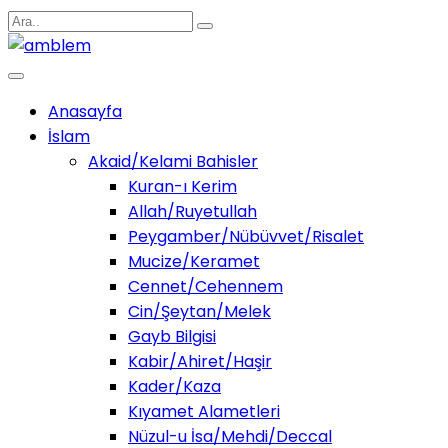
Anasayfa
İslam
Akaid/Kelami Bahisler
Kuran-ı Kerim
Allah/Ruyetullah
Peygamber/Nübüvvet/Risalet
Mucize/Keramet
Cennet/Cehennem
Cin/Şeytan/Melek
Gayb Bilgisi
Kabir/Ahiret/Haşir
Kader/Kaza
Kıyamet Alametleri
Nüzul-u İsa/Mehdi/Deccal