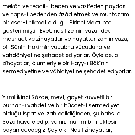
mekân ve tebdil-i beden ve vazifeden paydos
ve haps-i bedenden âzâd etmek ve muntazam
bir eser-i hikmet olduğu, Birinci Mektupta
gösterilmiştir. Evet, nasıl zemin yüzündeki
masnuat ve zîhayatlar ve hayattar zemin yüzü,
bir Sâni-i Hakîmin vücub-u vücuduna ve
vahdâniyetine şehadet ediyorlar. Öyle de, o
zîhayatlar, ölümleriyle bir Hayy-ı Bâkînin
sermediyetine ve vâhidiyetine şehadet ediyorlar.
Yirmi İkinci Sözde, mevt, gayet kuvvetli bir
burhan-ı vahdet ve bir hüccet-i sermediyet
olduğu ispat ve izah edildiğinden, şu bahsi o
Söze havale edip, yalnız mühim bir nüktesini
beyan edeceğiz. Şöyle ki: Nasıl zîhayatlar,