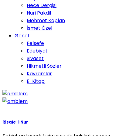
Hece Dergisi
Nuri Pakdil
Mehmet Kaplan
İsmet Özel
Genel
Felsefe
Edebiyat
Siyaset
Hikmetli Sözler
Kavramlar
E-Kitap
Risale-i Nur
Tabiat ve tesadüf için şunu de hakikate yanaş