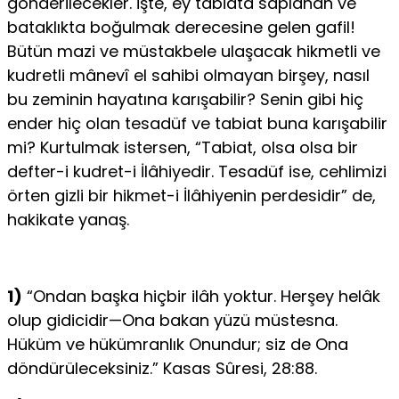
gönderilecekler. İşte, ey tabiata saplanan ve
bataklıkta boğulmak derecesine gelen gafil!
Bütün mazi ve müstakbele ulaşacak hikmetli ve
kudretli mânevî el sahibi olmayan birşey, nasıl
bu zeminin hayatına karışabilir? Senin gibi hiç
ender hiç olan tesadüf ve tabiat buna karışabilir
mi? Kurtulmak istersen, “Tabiat, olsa olsa bir
defter-i kudret-i İlâhiyedir. Tesadüf ise, cehlimizi
örten gizli bir hikmet-i İlâhiyenin perdesidir” de,
hakikate yanaş.
1)
“Ondan başka hiçbir ilâh yoktur. Herşey helâk
olup gidicidir—Ona bakan yüzü müstesna.
Hüküm ve hükümranlık Onundur; siz de Ona
döndürüleceksiniz.” Kasas Sûresi, 28:88.