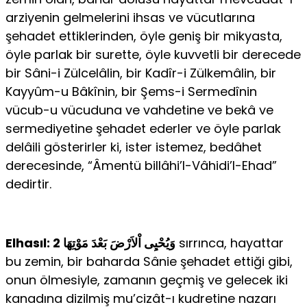
arziyenin gelmelerini ihsas ve vücutlarına
şehadet ettiklerinden, öyle geniş bir mikyasta,
öyle parlak bir surette, öyle kuvvetli bir derecede
bir Sâni-i Zülcelâlin, bir Kadîr-i Zülkemâlin, bir
Kayyûm-u Bâkînin, bir Şems-i Sermedînin
vücub-u vücuduna ve vahdetine ve bekâ ve
sermediyetine şehadet ederler ve öyle parlak
delâili gösterirler ki, ister istemez, bedâhet
derecesinde, “Âmentü billâhi’l-Vâhidi’l-Ehad”
dedirtir.
Elhasıl: 2 وَيُحْيِى اْلاَرْضَ بَعْدَ مَوْتِهَا
sırrınca, hayattar
bu zemin, bir baharda Sânie şehadet ettiği gibi,
onun ölmesiyle, zamanın geçmiş ve gelecek iki
kanadına dizilmiş mu’cizât-ı kudretine nazarı