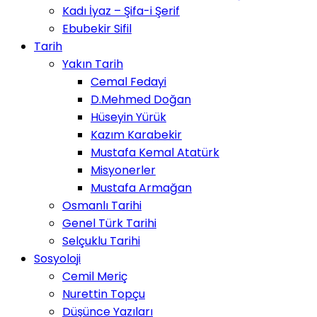
Kadı İyaz – Şifa-i Şerif
Ebubekir Sifil
Tarih
Yakın Tarih
Cemal Fedayi
D.Mehmed Doğan
Hüseyin Yürük
Kazım Karabekir
Mustafa Kemal Atatürk
Misyonerler
Mustafa Armağan
Osmanlı Tarihi
Genel Türk Tarihi
Selçuklu Tarihi
Sosyoloji
Cemil Meriç
Nurettin Topçu
Düşünce Yazıları