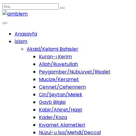
Anasayfa
İslam
Akaid/Kelami Bahisler
Kuran-ı Kerim
Allah/Ruyetullah
Peygamber/Nübüvvet/Risalet
Mucize/Keramet
Cennet/Cehennem
Cin/Şeytan/Melek
Gayb Bilgisi
Kabir/Ahiret/Haşir
Kader/Kaza
Kıyamet Alametleri
Nüzul-u İsa/Mehdi/Deccal