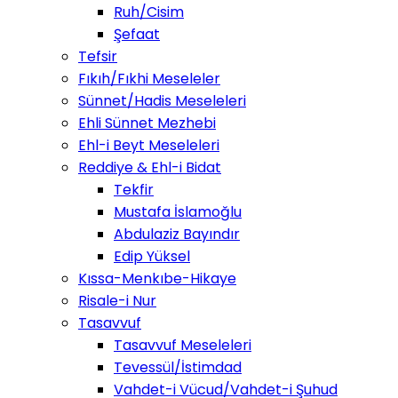
Ruh/Cisim
Şefaat
Tefsir
Fıkıh/Fıkhi Meseleler
Sünnet/Hadis Meseleleri
Ehli Sünnet Mezhebi
Ehl-i Beyt Meseleleri
Reddiye & Ehl-i Bidat
Tekfir
Mustafa İslamoğlu
Abdulaziz Bayındır
Edip Yüksel
Kıssa-Menkıbe-Hikaye
Risale-i Nur
Tasavvuf
Tasavvuf Meseleleri
Tevessül/İstimdad
Vahdet-i Vücud/Vahdet-i Şuhud