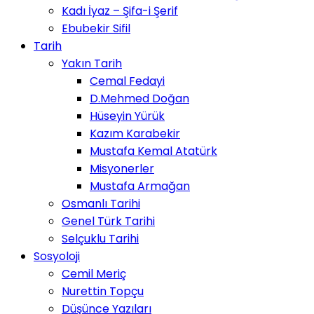
Kadı İyaz – Şifa-i Şerif
Ebubekir Sifil
Tarih
Yakın Tarih
Cemal Fedayi
D.Mehmed Doğan
Hüseyin Yürük
Kazım Karabekir
Mustafa Kemal Atatürk
Misyonerler
Mustafa Armağan
Osmanlı Tarihi
Genel Türk Tarihi
Selçuklu Tarihi
Sosyoloji
Cemil Meriç
Nurettin Topçu
Düşünce Yazıları