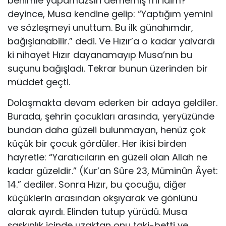
benimle yapamazsın dememiş mi idim?”
deyince, Musa kendine gelip: “Yaptığım yemini
ve sözleşmeyi unuttum. Bu ilk günahımdır,
bağışlanabilir.” dedi. Ve Hızır’a o kadar yalvardı
ki nihayet Hızır dayanamayıp Musa’nın bu
suçunu bağışladı. Tekrar bunun üzerinden bir
müddet geçti.
Dolaşmakta devam ederken bir adaya geldiler.
Burada, şehrin çocukları arasında, yeryüzünde
bundan daha güzeli bulunmayan, henüz çok
küçük bir çocuk gördüler. Her ikisi birden
hayretle: “Yaratıcıların en güzeli olan Allah ne
kadar güzeldir.” (Kur’an Sûre 23, Müminûn Âyet:
14.” dediler. Sonra Hızır, bu çocuğu, diğer
küçüklerin arasından okşıyarak ve gönlünü
alarak ayırdı. Elinden tutup yürüdü. Musa
şaşkınlık içinde uzaktan onu taki-betti ve