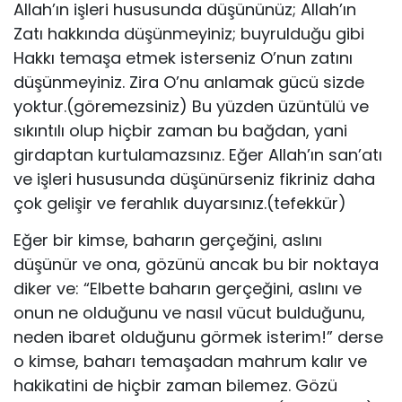
Allah’ın işleri hususunda düşününüz; Allah’ın
Zatı hakkında düşün­meyiniz; buyrulduğu gibi
Hakkı temaşa etmek isterseniz O’nun zatını
düşün­meyiniz. Zira O’nu anlamak gücü sizde
yoktur.(göremezsiniz) Bu yüzden üzüntülü ve
sıkın­tılı olup hiçbir zaman bu bağdan, yani
girdaptan kurtulamazsınız. Eğer Allah’ın san’atı
ve işleri hususunda düşünürseniz fikriniz daha
çok gelişir ve ferahlık duyarsınız.(tefekkür)
Eğer bir kimse, baharın gerçeğini, aslını
düşünür ve ona, gözünü ancak bu bir noktaya
diker ve: “Elbette baharın gerçeğini, aslını ve
onun ne olduğunu ve nasıl vücut bulduğunu,
neden ibaret olduğunu görmek isterim!” derse
o kimse, baharı temaşadan mahrum kalır ve
hakikatini de hiçbir zaman bilemez. Gözü