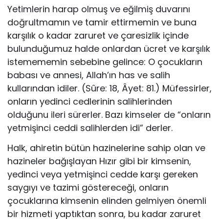
Yetimlerin harap olmuş ve eğilmiş duvarını
doğrultmamın ve tamir ettirmemin ve buna
karşılık o kadar zaruret ve çaresizlik içinde
bulunduğumuz halde onlardan ücret ve karşılık
istemememin sebebine gelince: O çocukların
babası ve annesi, Allah’ın has ve salih
kullarından idiler. (Sûre: 18, Âyet: 81.) Müfessirler,
onların yedinci cedlerinin salihlerinden
olduğunu ileri sürerler. Bazı kimseler de “onların
yetmişinci ceddi salihlerden idi” derler.
Halk, ahiretin bütün hazinelerine sahip olan ve
hazineler bağışlayan Hızır gibi bir kimsenin,
yedinci veya yetmişinci cedde karşı gereken
saygıyı ve tazimi göstereceği, onların
çocuklarına kimsenin elinden gelmiyen önemli
bir hizmeti yaptıktan sonra, bu kadar zaruret