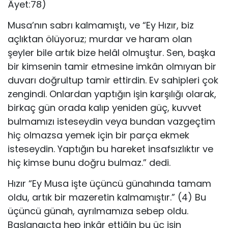
Âyet:78)
Musa’nın sabrı kalmamıştı, ve “Ey Hızır, biz
açlıktan ölüyoruz; murdar ve haram olan
şeyler bile artık bize helâl olmuştur. Sen, başka
bir kimsenin tamir etmesine imkân olmıyan bir
duvarı doğrultup tamir ettirdin. Ev sahipleri çok
zengindi. Onlardan yaptığın işin karşılığı olarak,
birkaç gün orada kalıp yeniden güç, kuvvet
bulmamızı isteseydin veya bundan vazgeçtim
hiç olmazsa yemek için bir parça ekmek
isteseydin. Yaptığın bu hareket insafsızlıktır ve
hiç kimse bunu doğru bulmaz.” dedi.
Hızır “Ey Musa işte üçüncü günahında tamam
oldu, artık bir mazeretin kalmamıştır.” (4) Bu
üçüncü günah, ayrılmamıza sebep oldu.
Başlangıçta hep inkâr ettiğin bu üç işin