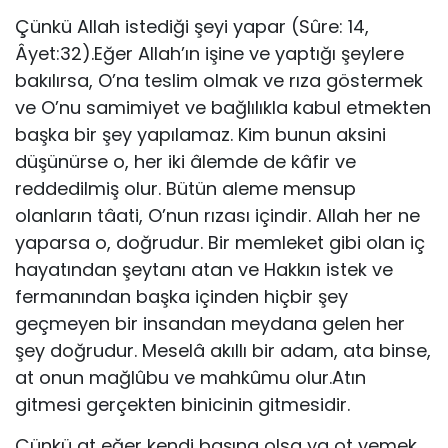
Çünkü Allah istediği şeyi yapar (Sûre: 14,
Âyet:32).Eğer Allah’ın işine ve yaptığı şeylere
bakılırsa, O’na teslim olmak ve rıza göstermek
ve O’nu samimiyet ve bağlılıkla kabul etmekten
başka bir şey yapılamaz. Kim bunun aksini
düşünürse o, her iki âlemde de kâfir ve
reddedilmiş olur. Bütün aleme mensup
olanların tâati, O’nun rızası içindir. Allah her ne
yaparsa o, doğrudur. Bir memleket gibi olan iç
hayatından şeytanı atan ve Hakkın istek ve
fermanından başka içinden hiçbir şey
geçmeyen bir insandan meydana gelen her
şey doğrudur. Meselâ akıllı bir adam, ata binse,
at onun mağlûbu ve mahkûmu olur.Atın
gitmesi gerçekten binicinin gitmesidir.
Çünkü at eğer kendi başına olsa ya ot yemek