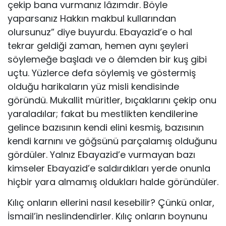
çekip bana vurmanız lâzımdır. Böyle
yaparsanız Hakkın makbul kullarından
olursunuz” diye buyurdu. Ebayazid’e o hal
tekrar geldiği zaman, hemen aynı şeyleri
söylemeğe başladı ve o âlemden bir kuş gibi
uçtu. Yüzlerce defa söylemiş ve göstermiş
olduğu harikaların yüz misli kendisinde
göründü. Mukallit müritler, bıçaklarını çekip onu
yaraladılar; fakat bu mestlikten kendilerine
gelince bazısının kendi elini kesmiş, bazısının
kendi karnını ve göğsünü parçalamış olduğunu
gördüler. Yalnız Ebayazid’e vurmayan bazı
kimseler Ebayazid’e saldırdıkları yerde onunla
hiçbir yara almamış oldukları halde göründüler.
Kılıç onların ellerini nasıl kesebilir? Çünkü onlar,
İsmail’in neslindendirler. Kılıç onların boynunu