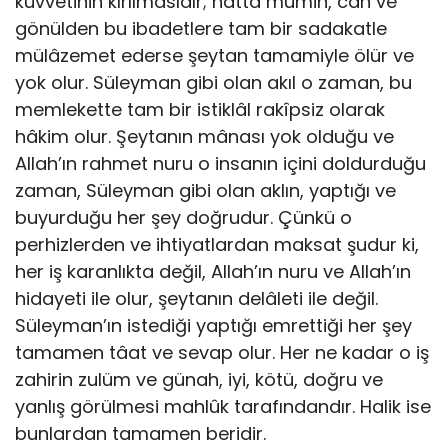
kuvvetinin kırılmasıdır; hattâ mümin, can ve
gönülden bu ibadetlere tam bir sadakatle
mülâzemet ederse şeytan tamamiyle ölür ve
yok olur. Süleyman gibi olan akıl o zaman, bu
mem­lekette tam bir istiklâl rakîpsiz olarak
hâkim olur. Şeytanın mânası yok olduğu ve
Allah’ın rahmet nuru o insanın içini doldurduğu
zaman, Süleyman gibi olan aklın, yaptığı ve
buyurduğu her şey doğrudur. Çünkü o
perhizlerden ve ihtiyatlardan maksat şudur ki,
her iş karanlıkta değil, Allah’ın nuru ve Allah’ın
hidayeti ile olur, şeytanın delâleti ile değil.
Süleyman’ın istediği yaptığı emrettiği her şey
tamamen tâat ve sevap olur. Her ne kadar o iş
zahirin zulüm ve günah, iyi, kötü, doğru ve
yanlış görülmesi mahlûk tarafındandır. Halik ise
bunlardan tamamen beridir.