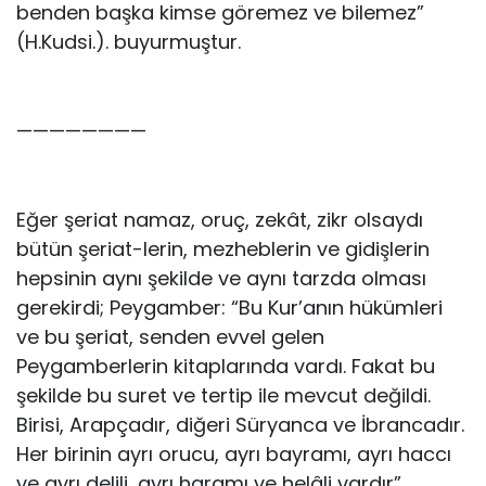
benden başka kimse göremez ve bilemez”
(H.Kudsi.). buyurmuştur.
————————
Eğer şeriat namaz, oruç, zekât, zikr olsaydı
bütün şeriat-lerin, mezheblerin ve gidişlerin
hepsinin aynı şekilde ve aynı tarzda olması
gerekirdi; Peygamber: “Bu Kur’anın hükümleri
ve bu şeriat, senden evvel gelen
Peygamberlerin kitaplarında vardı. Fakat bu
şekilde bu suret ve tertip ile mevcut değildi.
Birisi, Arapçadır, diğeri Süryanca ve İbrancadır.
Her birinin ayrı orucu, ayrı bayramı, ayrı haccı
ve ayrı delili, ayrı haramı ve helâli vardır”