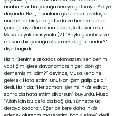
acaba Hızır bu çocuğu nereye götürüyor? diye
düşündü. Hızır, insan­ların gözünden uzaklaşıp
onu tenha bir yere götürdü ve hemen orada
çocuğu ayakları altına alarak, kafasını kesti.
Musa büyük bir isyanla:(2) “Böyle günahsız ve
masum bir çocuğu öldürmek doğru mudur?”
diye bağırdı.
Hızır: “Benimle arkadaş olamazsın; sen benim
yaptığım işlere dayanamazsın geri dön git
dememiş mi idim?” deyince, Musa kendine
gelerek: Hata ettim; unutkan­lığım galip geldi”
dedi. Hızır da: “Her zaman işlerimi inkâr ediyor,
sonra da hata ettim diyorsun” buyurdu. Musa:
“Allah için bu defa da bağışla, sünnette üç
defaya kadardır. Eğer bir kere daha inkâr
edecek olursam mazeretimi kabul etme” dedi.