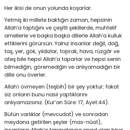
Her ikisi de onun yolunda koşarlar.
Yetmiş iki millete baktığın zaman, hepsinin
Allah’a taptığını ve çeşitli şekillerde, muhtelif
amellerle ve başka başka dillerle Allah’a kulluk
ettikleri­ni görürsün. Yalnız insanlar değil, dağ,
taş, yer, gök, yıldızlar, toprak, hava, rüzgâr ve
ateş bile hepsi Allah’a taparlar ve hepsi senin
bilmediğin, göremediğin ve anlıyamadığın bir
dille onu överler.
Allah’ı övmeyen (teşbih) bir şey yoktur; fakat
siz onların bunu nasıl yaptıklarını
anlıyamazsınız. (Kur’an Sûre: 17, Ayet:44).
Bütün varlıklar (mevcudat) ve sonradan
meydana getirilen şeyler (mas-nûat),
insanların Allah’a tapmalarına engel olan birer