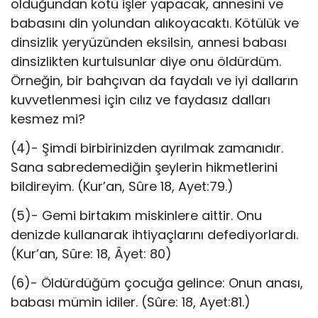
olduğundan kötü işler yapacak, annesini ve
babasını din yolundan alıkoyacaktı. Kötülük ve
dinsizlik yeryüzünden eksilsin, annesi babası
dinsizlikten kurtulsunlar diye onu öldürdüm.
Örneğin, bir bahçıvan da faydalı ve iyi dalların
kuvvetlenmesi için cılız ve faydasız dalları
kesmez mi?
(4)- Şimdi birbirinizden ayrılmak zamanıdır.
Sana sabredemediğin şeylerin hikmetlerini
bildireyim. (Kur’an, Sûre 18, Ayet:79.)
(5)- Gemi birtakım miskinlere aittir. Onu
denizde kullanarak ihtiyaçlarını defediyorlardı.
(Kur’an, Sûre: 18, Âyet: 80)
(6)- Öldürdüğüm çocuğa gelince: Onun anası,
babası mümin idiler. (Sûre: 18, Ayet:81.)