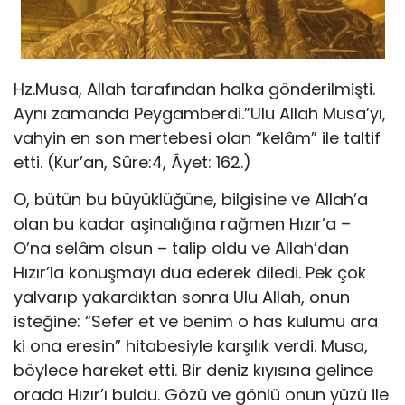
Hz.Musa, Allah tarafından halka gönderilmişti.
Aynı zamanda Peygamberdi.”Ulu Allah Musa’yı,
vahyin en son mertebesi olan “kelâm” ile taltif
etti. (Kur’an, Sûre:4, Âyet: 162.)
O, bütün bu büyük­lüğüne, bilgisine ve Allah’a
olan bu kadar aşinalığına rağmen Hızır’a –
O’na selâm olsun – talip oldu ve Allah’dan
Hızır’la konuşmayı dua ederek diledi. Pek çok
yalvarıp yakardıktan sonra Ulu Allah, onun
isteğine: “Sefer et ve benim o has kulumu ara
ki ona eresin” hitabesiyle karşılık verdi. Musa,
böylece hareket etti. Bir deniz kıyısına gelince
orada Hızır’ı buldu. Gözü ve gönlü onun yüzü ile