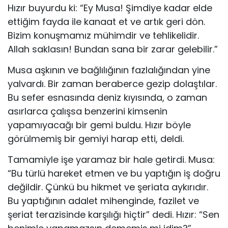
Hızır buyurdu ki: “Ey Musa! Şimdiye kadar elde
ettiğim fayda ile kanaat et ve artık geri dön.
Bizim konuşmamız mühimdir ve tehlikelidir.
Allah sak­lasın! Bundan sana bir zarar gelebilir.”
Musa aşkının ve bağlılığının fazlalığından yine
yalvardı. Bir zaman beraberce gezip dolaştılar.
Bu sefer esnasında deniz kıyısında, o zaman
asır­larca çalışsa benzerini kimsenin
yapamıyacağı bir gemi buldu. Hızır böyle
görülmemiş bir gemiyi harap etti, deldi.
Tamamiyle işe yaramaz bir hale getirdi. Musa:
“Bu türlü hareket etmen ve bu yaptığın iş doğru
değildir. Çünkü bu hikmet ve şeriata aykırıdır.
Bu yaptığının adalet mihenginde, fazilet ve
şeriat terazisinde karşılığı hiçtir” dedi. Hızır: “Sen