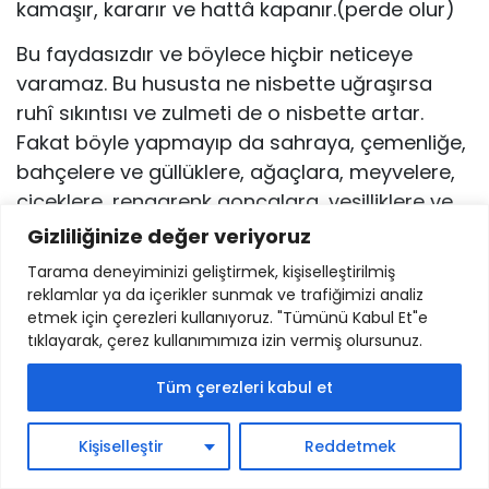
kamaşır, kararır ve hattâ kapanır.(perde olur)
Bu faydasızdır ve böylece hiçbir neticeye
varamaz. Bu hususta ne nisbette uğraşırsa
ruhî sıkıntısı ve zul­meti de o nisbette artar.
Fakat böyle yapmayıp da sahraya, çemenliğe,
bahçelere ve güllüklere, ağaçlara, meyvelere,
çiçeklere, rengarenk goncalara, yeşilliklere ve
akar sulara bakarsa, bu tabiî sergide baharın
Gizliliğinize değer veriyoruz
fevkalâde güzel­liğini görür ve ruhu ferahlık
Tarama deneyiminizi geliştirmek, kişiselleştirilmiş
bularak sıkııktı ve gamdan kurtulur. Bu hususta
reklamlar ya da içerikler sunmak ve trafiğimizi analiz
ne kadar çok düşünürse onun ferahlığı da o
etmek için çerezleri kullanıyoruz. "Tümünü Kabul Et"e
tıklayarak, çerez kullanımımıza izin vermiş olursunuz.
ölçüde artar. Baharın güzelliğini, letafetini daha
iyi anlar ve bilir.
Tüm çerezleri kabul et
Hakkın zatını da bahar mevsimi gibi tasavvur
Kişiselleştir
Reddetmek
ediniz ve gök, yer, güneş, ay, yıldızlar ve dağlar,
denizler, türlü türlü insanlar, suret güzelleri olan