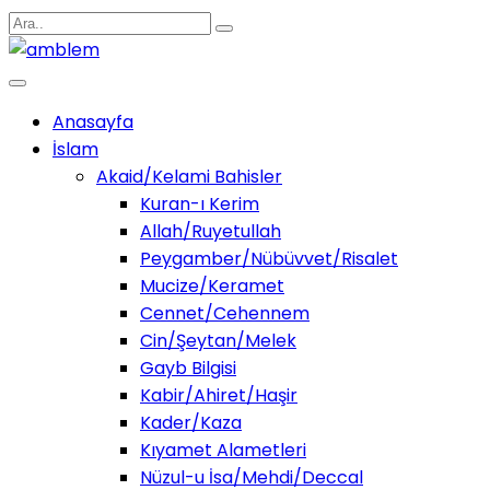
Anasayfa
İslam
Akaid/Kelami Bahisler
Kuran-ı Kerim
Allah/Ruyetullah
Peygamber/Nübüvvet/Risalet
Mucize/Keramet
Cennet/Cehennem
Cin/Şeytan/Melek
Gayb Bilgisi
Kabir/Ahiret/Haşir
Kader/Kaza
Kıyamet Alametleri
Nüzul-u İsa/Mehdi/Deccal