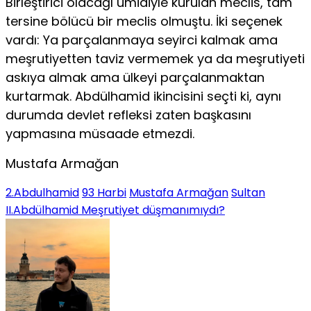
Birleştirici olacağı ümidiyle kurulan meclis, tam
tersine bölücü bir meclis olmuştu. İki seçenek
vardı: Ya parçalanmaya seyirci kalmak ama
meşrutiyetten taviz vermemek ya da meşrutiyeti
askıya almak ama ülkeyi parçalanmaktan
kurtarmak. Abdülhamid ikincisini seçti ki, aynı
durumda devlet refleksi zaten başkasını
yapmasına müsaade etmezdi.
Mustafa Armağan
2.Abdulhamid
93 Harbi
Mustafa Armağan
Sultan
II.Abdülhamid Meşrutiyet düşmanımıydı?