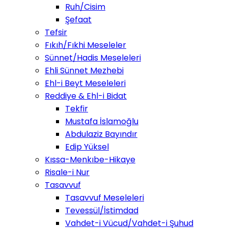
Ruh/Cisim
Şefaat
Tefsir
Fıkıh/Fıkhi Meseleler
Sünnet/Hadis Meseleleri
Ehli Sünnet Mezhebi
Ehl-i Beyt Meseleleri
Reddiye & Ehl-i Bidat
Tekfir
Mustafa İslamoğlu
Abdulaziz Bayındır
Edip Yüksel
Kıssa-Menkıbe-Hikaye
Risale-i Nur
Tasavvuf
Tasavvuf Meseleleri
Tevessül/İstimdad
Vahdet-i Vücud/Vahdet-i Şuhud