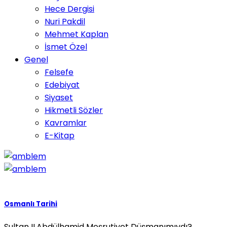
Hece Dergisi
Nuri Pakdil
Mehmet Kaplan
İsmet Özel
Genel
Felsefe
Edebiyat
Siyaset
Hikmetli Sözler
Kavramlar
E-Kitap
Osmanlı Tarihi
Sultan II.Abdülhamid Meşrutiyet Düşmanımıydı?