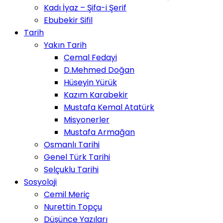
Kadı İyaz – Şifa-i Şerif
Ebubekir Sifil
Tarih
Yakın Tarih
Cemal Fedayi
D.Mehmed Doğan
Hüseyin Yürük
Kazım Karabekir
Mustafa Kemal Atatürk
Misyonerler
Mustafa Armağan
Osmanlı Tarihi
Genel Türk Tarihi
Selçuklu Tarihi
Sosyoloji
Cemil Meriç
Nurettin Topçu
Düşünce Yazıları