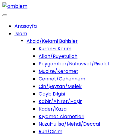
Anasayfa
İslam
Akaid/Kelami Bahisler
Kuran-ı Kerim
Allah/Ruyetullah
Peygamber/Nübüvvet/Risalet
Mucize/Keramet
Cennet/Cehennem
Cin/Şeytan/Melek
Gayb Bilgisi
Kabir/Ahiret/Haşir
Kader/Kaza
Kıyamet Alametleri
Nüzul-u İsa/Mehdi/Deccal
Ruh/Cisim