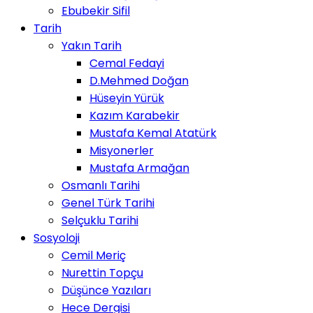
Ebubekir Sifil
Tarih
Yakın Tarih
Cemal Fedayi
D.Mehmed Doğan
Hüseyin Yürük
Kazım Karabekir
Mustafa Kemal Atatürk
Misyonerler
Mustafa Armağan
Osmanlı Tarihi
Genel Türk Tarihi
Selçuklu Tarihi
Sosyoloji
Cemil Meriç
Nurettin Topçu
Düşünce Yazıları
Hece Dergisi