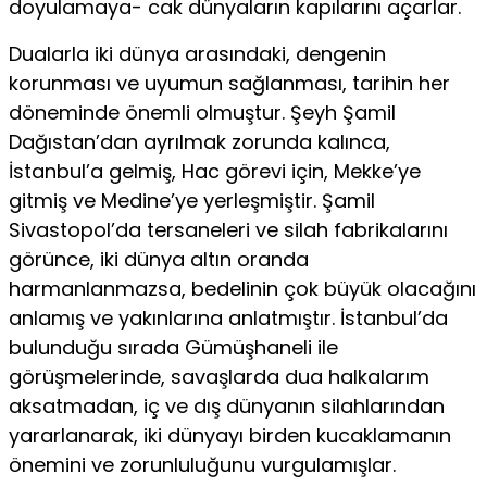
doyulamaya- cak dünyaların kapılarını açarlar.
Dualarla iki dünya arasındaki, dengenin
korunması ve uyu­mun sağlanması, tarihin her
döneminde önemli olmuştur. Şeyh Şamil
Dağıstan’dan ayrılmak zorunda kalınca,
İstanbul’a gelmiş, Hac görevi için, Mekke’ye
gitmiş ve Medine’ye yerleşmiştir. Şa­mil
Sivastopol’da tersaneleri ve silah fabrikalarını
görünce, iki dünya altın oranda
harmanlanmazsa, bedelinin çok büyük ola­cağını
anlamış ve yakınlarına anlatmıştır. İstanbul’da
bulunduğu sırada Gümüşhaneli ile
görüşmelerinde, savaşlarda dua halka­larım
aksatmadan, iç ve dış dünyanın silahlarından
yararlana­rak, iki dünyayı birden kucaklamanın
önemini ve zorunluluğu­nu vurgulamışlar.