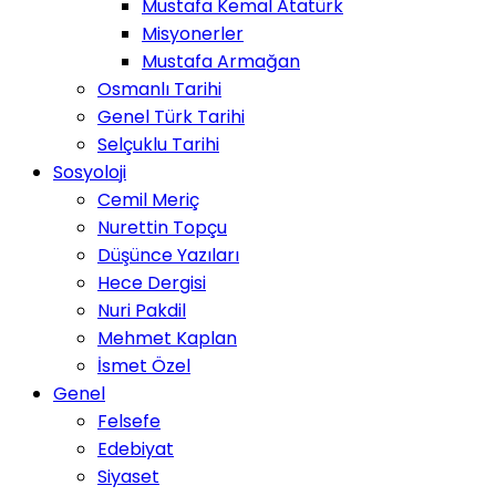
Mustafa Kemal Atatürk
Misyonerler
Mustafa Armağan
Osmanlı Tarihi
Genel Türk Tarihi
Selçuklu Tarihi
Sosyoloji
Cemil Meriç
Nurettin Topçu
Düşünce Yazıları
Hece Dergisi
Nuri Pakdil
Mehmet Kaplan
İsmet Özel
Genel
Felsefe
Edebiyat
Siyaset