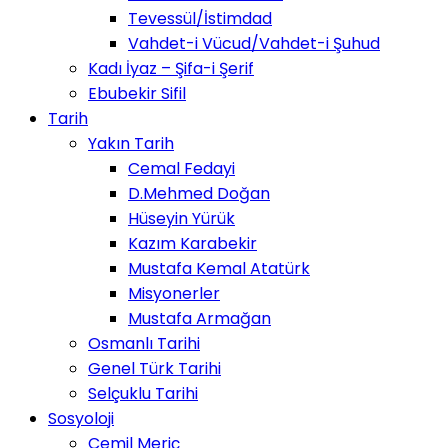
Tevessül/İstimdad
Vahdet-i Vücud/Vahdet-i Şuhud
Kadı İyaz – Şifa-i Şerif
Ebubekir Sifil
Tarih
Yakın Tarih
Cemal Fedayi
D.Mehmed Doğan
Hüseyin Yürük
Kazım Karabekir
Mustafa Kemal Atatürk
Misyonerler
Mustafa Armağan
Osmanlı Tarihi
Genel Türk Tarihi
Selçuklu Tarihi
Sosyoloji
Cemil Meriç