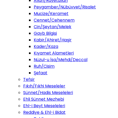
Allah/Ruyetullah
Peygamber/Nübüvvet/Risalet
Mucize/Keramet
Cennet/Cehennem
Cin/Şeytan/Melek
Gayb Bilgisi
Kabir/Ahiret/Haşir
Kader/Kaza
Kıyamet Alametleri
Nüzul-u İsa/Mehdi/Deccal
Ruh/Cisim
Şefaat
Tefsir
Fıkıh/Fıkhi Meseleler
Sünnet/Hadis Meseleleri
Ehli Sünnet Mezhebi
Ehl-i Beyt Meseleleri
Reddiye & Ehl-i Bidat