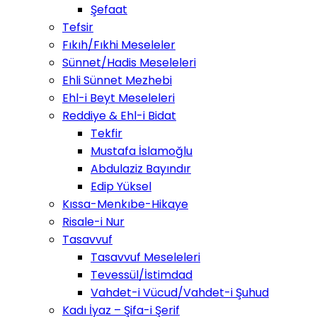
Şefaat
Tefsir
Fıkıh/Fıkhi Meseleler
Sünnet/Hadis Meseleleri
Ehli Sünnet Mezhebi
Ehl-i Beyt Meseleleri
Reddiye & Ehl-i Bidat
Tekfir
Mustafa İslamoğlu
Abdulaziz Bayındır
Edip Yüksel
Kıssa-Menkıbe-Hikaye
Risale-i Nur
Tasavvuf
Tasavvuf Meseleleri
Tevessül/İstimdad
Vahdet-i Vücud/Vahdet-i Şuhud
Kadı İyaz – Şifa-i Şerif