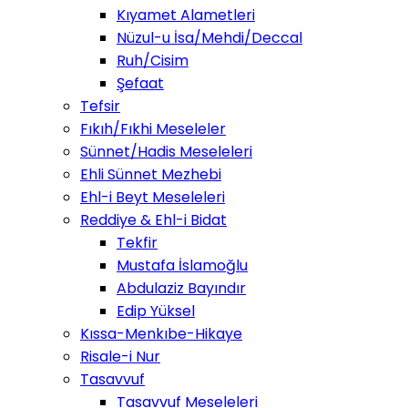
Kıyamet Alametleri
Nüzul-u İsa/Mehdi/Deccal
Ruh/Cisim
Şefaat
Tefsir
Fıkıh/Fıkhi Meseleler
Sünnet/Hadis Meseleleri
Ehli Sünnet Mezhebi
Ehl-i Beyt Meseleleri
Reddiye & Ehl-i Bidat
Tekfir
Mustafa İslamoğlu
Abdulaziz Bayındır
Edip Yüksel
Kıssa-Menkıbe-Hikaye
Risale-i Nur
Tasavvuf
Tasavvuf Meseleleri