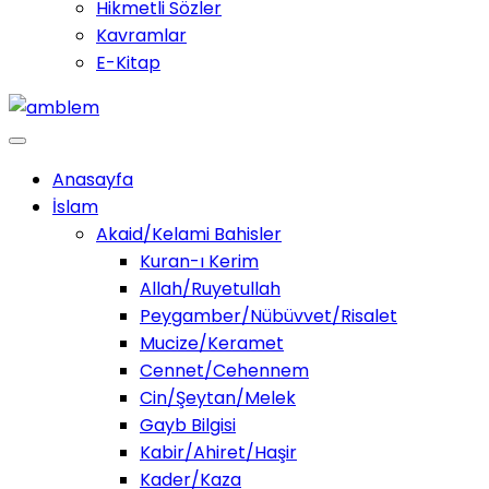
Hikmetli Sözler
Kavramlar
E-Kitap
Anasayfa
İslam
Akaid/Kelami Bahisler
Kuran-ı Kerim
Allah/Ruyetullah
Peygamber/Nübüvvet/Risalet
Mucize/Keramet
Cennet/Cehennem
Cin/Şeytan/Melek
Gayb Bilgisi
Kabir/Ahiret/Haşir
Kader/Kaza