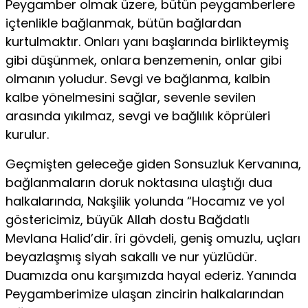
Peygamber olmak üzere, bütün peygamber­lere
içtenlikle bağlanmak, bütün bağlardan
kurtulmaktır. On­ları yanı başlarında birlikteymiş
gibi düşünmek, onlara benze­menin, onlar gibi
olmanın yoludur. Sevgi ve bağlanma, kalbin
kalbe yönelmesini sağlar, sevenle sevilen
arasında yıkılmaz, sevgi ve bağlılık köprüleri
kurulur.
Geçmişten geleceğe giden Sonsuzluk Kervanına,
bağlanma­ların doruk noktasına ulaştığı dua
halkalarında, Nakşilik yolun­da “Hocamız ve yol
göstericimiz, büyük Allah dostu Bağdatlı
Mevlana Halid’dir. îri gövdeli, geniş omuzlu, uçları
beyazlaşmış siyah sakallı ve nur yüzlüdür.
Duamızda onu karşımızda hayal ederiz. Yanında
Peygamberimize ulaşan zincirin halkalarından