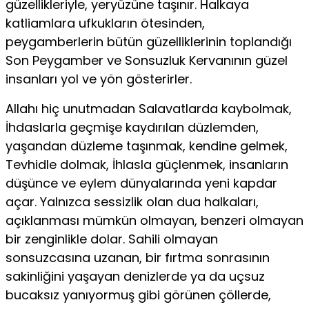
güzellikleriyle, yeryüzüne ta­şınır. Halkaya
katliamlara ufkukların ötesinden,
peygamberlerin bütün güzelliklerinin toplandığı
Son Peygamber ve Sonsuzluk Kervanının güzel
insanları yol ve yön gösterirler.
Allahı hiç unutmadan Salavatlarda kaybolmak,
İhdaslarla geç­mişe kaydırılan düzlemden,
yaşandan düzleme taşınmak, kendi­ne gelmek,
Tevhidle dolmak, İhlasla güçlenmek, insanların
dü­şünce ve eylem dünyalarında yeni kapdar
açar. Yalnızca sessizlik olan dua halkaları,
açıklanması mümkün olmayan, benzeri ol­mayan
bir zenginlikle dolar. Sahili olmayan
sonsuzcasına uza­nan, bir fırtma sonrasının
sakinliğini yaşayan denizlerde ya da uçsuz
bucaksız yanıyormuş gibi görünen çöllerde,