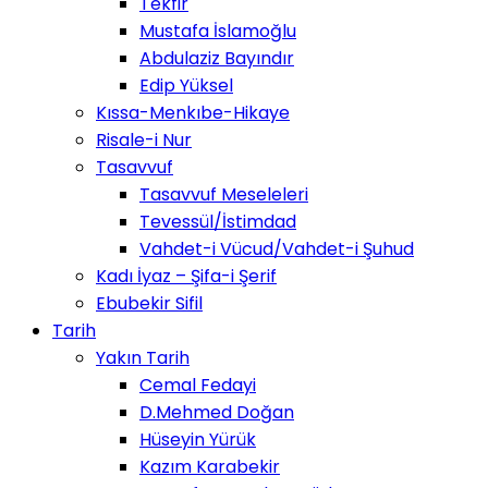
Tekfir
Mustafa İslamoğlu
Abdulaziz Bayındır
Edip Yüksel
Kıssa-Menkıbe-Hikaye
Risale-i Nur
Tasavvuf
Tasavvuf Meseleleri
Tevessül/İstimdad
Vahdet-i Vücud/Vahdet-i Şuhud
Kadı İyaz – Şifa-i Şerif
Ebubekir Sifil
Tarih
Yakın Tarih
Cemal Fedayi
D.Mehmed Doğan
Hüseyin Yürük
Kazım Karabekir