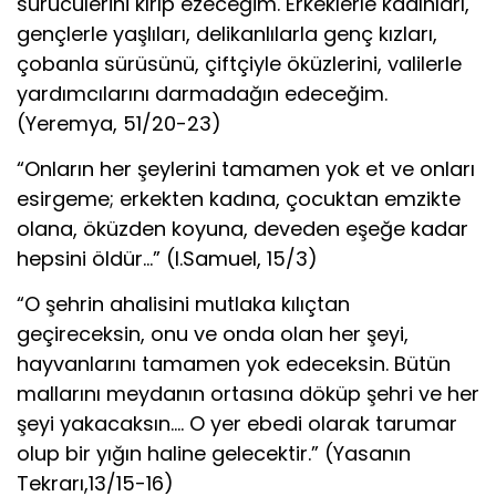
sürücülerini kırıp ezeceğim. Erkeklerle kadınları,
gençlerle yaşlıları, delikanlılarla genç kızları,
çobanla sürüsünü, çiftçiyle öküzlerini, valilerle
yardımcılarını darmadağın edeceğim.
(Yeremya, 51/20-23)
“Onların her şeylerini tamamen yok et ve onları
esirgeme; erkekten kadına, çocuktan emzikte
olana, öküzden koyuna, deveden eşeğe kadar
hepsini öldür…” (I.Samuel, 15/3)
“O şehrin ahalisini mutlaka kılıçtan
geçireceksin, onu ve onda olan her şeyi,
hayvanlarını tamamen yok edeceksin. Bütün
mallarını meydanın ortasına döküp şehri ve her
şeyi yakacaksın…. O yer ebedi olarak tarumar
olup bir yığın haline gelecektir.” (Yasanın
Tekrarı,13/15-16)