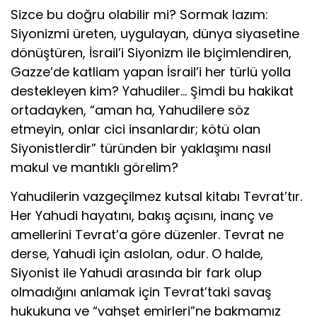
Sizce bu doğru olabilir mi? Sormak lazım:
Siyonizmi üreten, uygulayan, dünya siyasetine
dönüştüren, İsrail’i Siyonizm ile biçimlendiren,
Gazze’de katliam yapan İsrail’i her türlü yolla
destekleyen kim? Yahudiler… Şimdi bu hakikat
ortadayken, “aman ha, Yahudilere söz
etmeyin, onlar cici insanlardır; kötü olan
Siyonistlerdir” türünden bir yaklaşımı nasıl
makul ve mantıklı görelim?
Yahudilerin vazgeçilmez kutsal kitabı Tevrat’tır.
Her Yahudi hayatını, bakış açısını, inanç ve
amellerini Tevrat’a göre düzenler. Tevrat ne
derse, Yahudi için aslolan, odur. O halde,
Siyonist ile Yahudi arasında bir fark olup
olmadığını anlamak için Tevrat’taki savaş
hukukuna ve “vahşet emirleri”ne bakmamız