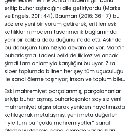
geleneksel her ne varsa modernliğin bunu
eritip buharlaştırdığını dile getiriyordu (Marks
ve Engels, 2011: 44). Bauman (2016: 36- 7) bu
sözlere yeni bir yorum getirerek, eritilen eski
katılıkların modern tasarımcılık bağlamında
yeni bir kalıba döküldüğünü ifade etti. Aslında
bu dönüşüm tüm hızıyla devam ediyor. Marx’in
buharlaşma ifadesi belki de ilk kez ve ancak
şimdi tam anlamıyla karşılığını buluyor. Zira
siber toplumda bilinen her şey tüm uçuculuğu
ile sanal âleme taşınıyor; insan ve toplum bile…
Eski mahremiyet parçalanmış, parçalananlar
eriyip buharlaşmış, buharlaşanlar sayısız yeni
mahremiyet algısı olarak yeniden hayatımızda
katılaşarak metalaşmış, yeni meta değerle-
riyle tüm bu “çoklu mahremiyetler” sanal
âleme yüklenmiş, sanal âlemde yaşadıkları