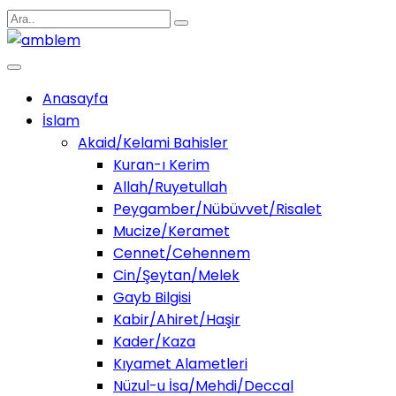
Anasayfa
İslam
Akaid/Kelami Bahisler
Kuran-ı Kerim
Allah/Ruyetullah
Peygamber/Nübüvvet/Risalet
Mucize/Keramet
Cennet/Cehennem
Cin/Şeytan/Melek
Gayb Bilgisi
Kabir/Ahiret/Haşir
Kader/Kaza
Kıyamet Alametleri
Nüzul-u İsa/Mehdi/Deccal