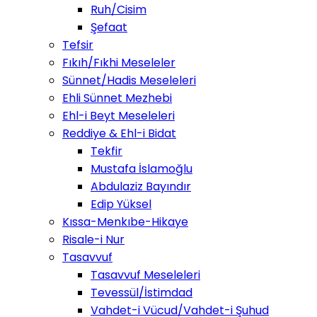
Ruh/Cisim
Şefaat
Tefsir
Fıkıh/Fıkhi Meseleler
Sünnet/Hadis Meseleleri
Ehli Sünnet Mezhebi
Ehl-i Beyt Meseleleri
Reddiye & Ehl-i Bidat
Tekfir
Mustafa İslamoğlu
Abdulaziz Bayındır
Edip Yüksel
Kıssa-Menkıbe-Hikaye
Risale-i Nur
Tasavvuf
Tasavvuf Meseleleri
Tevessül/İstimdad
Vahdet-i Vücud/Vahdet-i Şuhud