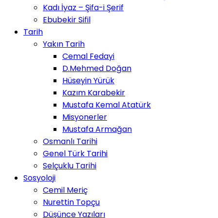
Kadı İyaz – Şifa-i Şerif
Ebubekir Sifil
Tarih
Yakın Tarih
Cemal Fedayi
D.Mehmed Doğan
Hüseyin Yürük
Kazım Karabekir
Mustafa Kemal Atatürk
Misyonerler
Mustafa Armağan
Osmanlı Tarihi
Genel Türk Tarihi
Selçuklu Tarihi
Sosyoloji
Cemil Meriç
Nurettin Topçu
Düşünce Yazıları