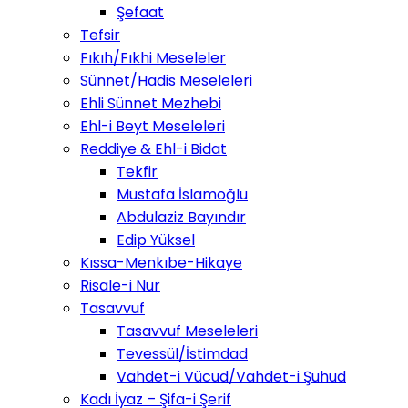
Şefaat
Tefsir
Fıkıh/Fıkhi Meseleler
Sünnet/Hadis Meseleleri
Ehli Sünnet Mezhebi
Ehl-i Beyt Meseleleri
Reddiye & Ehl-i Bidat
Tekfir
Mustafa İslamoğlu
Abdulaziz Bayındır
Edip Yüksel
Kıssa-Menkıbe-Hikaye
Risale-i Nur
Tasavvuf
Tasavvuf Meseleleri
Tevessül/İstimdad
Vahdet-i Vücud/Vahdet-i Şuhud
Kadı İyaz – Şifa-i Şerif