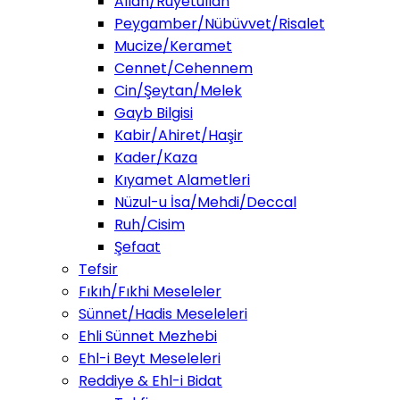
Allah/Ruyetullah
Peygamber/Nübüvvet/Risalet
Mucize/Keramet
Cennet/Cehennem
Cin/Şeytan/Melek
Gayb Bilgisi
Kabir/Ahiret/Haşir
Kader/Kaza
Kıyamet Alametleri
Nüzul-u İsa/Mehdi/Deccal
Ruh/Cisim
Şefaat
Tefsir
Fıkıh/Fıkhi Meseleler
Sünnet/Hadis Meseleleri
Ehli Sünnet Mezhebi
Ehl-i Beyt Meseleleri
Reddiye & Ehl-i Bidat