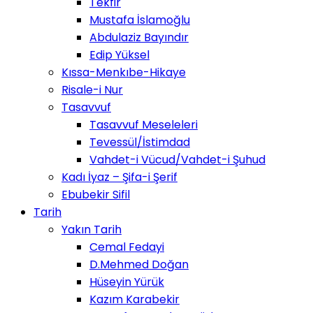
Tekfir
Mustafa İslamoğlu
Abdulaziz Bayındır
Edip Yüksel
Kıssa-Menkıbe-Hikaye
Risale-i Nur
Tasavvuf
Tasavvuf Meseleleri
Tevessül/İstimdad
Vahdet-i Vücud/Vahdet-i Şuhud
Kadı İyaz – Şifa-i Şerif
Ebubekir Sifil
Tarih
Yakın Tarih
Cemal Fedayi
D.Mehmed Doğan
Hüseyin Yürük
Kazım Karabekir