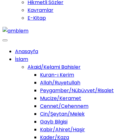
Hikmetli Sözler
Kavramlar
E-Kitap
Anasayfa
İslam
Akaid/Kelami Bahisler
Kuran-ı Kerim
Allah/Ruyetullah
Peygamber/Nübüvvet/Risalet
Mucize/Keramet
Cennet/Cehennem
Cin/Şeytan/Melek
Gayb Bilgisi
Kabir/Ahiret/Haşir
Kader/Kaza