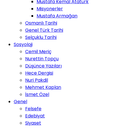
Mustafa Kemal Atatürk
Misyonerler
Mustafa Armağan
Osmanlı Tarihi
Genel Türk Tarihi
Selçuklu Tarihi
Sosyoloji
Cemil Meriç
Nurettin Topçu
Düşünce Yazıları
Hece Dergisi
Nuri Pakdil
Mehmet Kaplan
İsmet Özel
Genel
Felsefe
Edebiyat
Siyaset