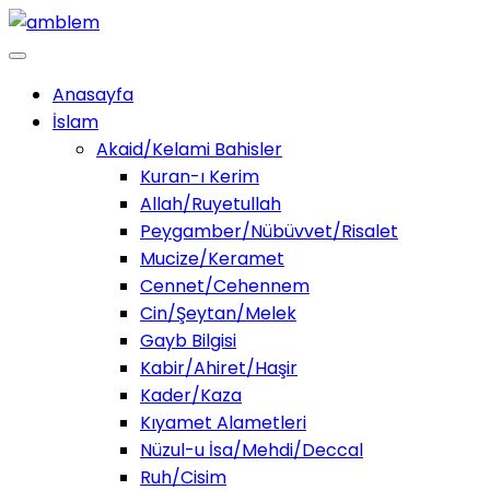
Anasayfa
İslam
Akaid/Kelami Bahisler
Kuran-ı Kerim
Allah/Ruyetullah
Peygamber/Nübüvvet/Risalet
Mucize/Keramet
Cennet/Cehennem
Cin/Şeytan/Melek
Gayb Bilgisi
Kabir/Ahiret/Haşir
Kader/Kaza
Kıyamet Alametleri
Nüzul-u İsa/Mehdi/Deccal
Ruh/Cisim