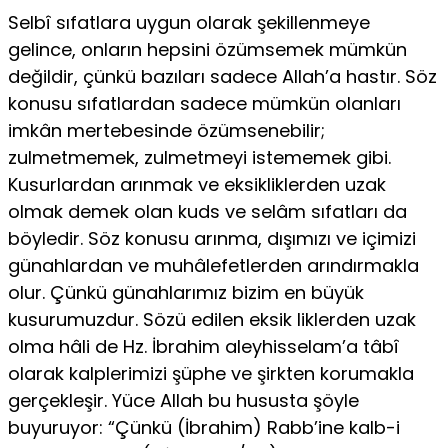
Selbî sıfatlara uygun olarak şekillenmeye
gelince, onların hepsini özümsemek mümkün
değildir, çünkü bazıları sadece Allah’a hastır. Söz
konusu sıfatlardan sadece mümkün olanları
imkân mertebesinde özümsenebilir;
zulmetmemek, zulmetmeyi istememek gibi.
Kusurlardan arınmak ve eksikliklerden uzak
olmak demek olan kuds ve selâm sıfatları da
böyledir. Söz konusu arınma, dışımızı ve içimizi
günahlardan ve muhâlefetlerden arındırmakla
olur. Çünkü günahlarımız bizim en büyük
kusurumuzdur. Sözü edilen eksik liklerden uzak
olma hâli de Hz. İbrahim aleyhisselam’a tâbî
olarak kalplerimizi şüphe ve şirkten korumakla
gerçekleşir. Yüce Allah bu hususta şöyle
buyuruyor: “Çünkü (İbrahim) Rabb’ine kalb-i