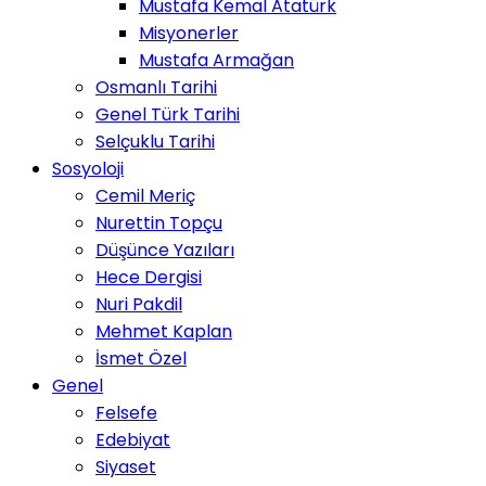
Mustafa Kemal Atatürk
Misyonerler
Mustafa Armağan
Osmanlı Tarihi
Genel Türk Tarihi
Selçuklu Tarihi
Sosyoloji
Cemil Meriç
Nurettin Topçu
Düşünce Yazıları
Hece Dergisi
Nuri Pakdil
Mehmet Kaplan
İsmet Özel
Genel
Felsefe
Edebiyat
Siyaset