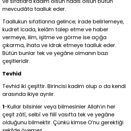
ve sıfatlara kadim olsun hâdis olsun bütün
mevcudâta taalluk eder.
Taallukun sıfatlarına gelince; irade belirlemeye,
kudret icada, kelâm talep etme ve haber
vermeye, ilim, işitme ve görme ise açığa
çıkarma, ihata ve idrak etmeye taalluk eder.
Bütün bunlar tek ve yegâne olmanın bazı
çeşitleridir.
Tevhid
Tevhid iki çeşittir. Birincisi kadim olup o da kendi
arasında ikiye ayrılır.
1
-Kullar bilsinler veya bilmesinler Allah’ın her
çeşit zâtî, selbî ve fiilî vasıfta tek ve yegâne
olduğunu bilmektir. Çünkü kimse O’nu gerektiği
şekilde övemez.