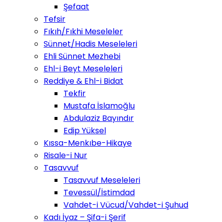
Şefaat
Tefsir
Fıkıh/Fıkhi Meseleler
Sünnet/Hadis Meseleleri
Ehli Sünnet Mezhebi
Ehl-i Beyt Meseleleri
Reddiye & Ehl-i Bidat
Tekfir
Mustafa İslamoğlu
Abdulaziz Bayındır
Edip Yüksel
Kıssa-Menkıbe-Hikaye
Risale-i Nur
Tasavvuf
Tasavvuf Meseleleri
Tevessül/İstimdad
Vahdet-i Vücud/Vahdet-i Şuhud
Kadı İyaz – Şifa-i Şerif