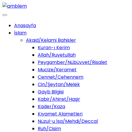
Anasayfa
İslam
Akaid/Kelami Bahisler
Kuran-ı Kerim
Allah/Ruyetullah
Peygamber/Nübüvvet/Risalet
Mucize/Keramet
Cennet/Cehennem
Cin/Şeytan/Melek
Gayb Bilgisi
Kabir/Ahiret/Haşir
Kader/Kaza
Kıyamet Alametleri
Nüzul-u İsa/Mehdi/Deccal
Ruh/Cisim