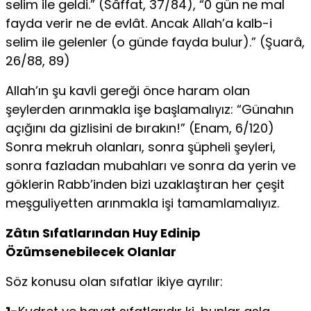
selim ile geldi.” (Sâffat, 37/84), “0 gün ne mal
fayda verir ne de evlât. Ancak Allah’a kalb-i
selim ile gelenler (o günde fayda bulur).” (Şuarâ,
26/88, 89)
Allah’ın şu kavli gereği önce haram olan
şeylerden arınmakla işe başlamalıyız: “Günahın
açığını da gizlisini de bırakın!” (Enam, 6/120)
Sonra mekruh olanları, sonra şüpheli şeyleri,
sonra fazladan mubahları ve sonra da yerin ve
göklerin Rabb’inden bizi uzaklaştıran her çeşit
meşguliyetten arınmakla işi tamamlamalıyız.
Zâtın Sıfatlarından Huy Edinip
Özümsenebilecek Olanlar
Söz konusu olan sıfatlar ikiye ayrılır: