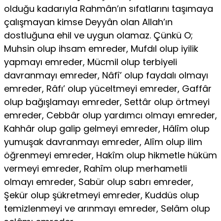
olduğu kadarıyla Rahmân’ın sıfatlarını taşımaya
çalışmayan kimse Deyyân olan Allah’ın
dostluğuna ehil ve uygun olamaz. Çünkü O;
Muhsin olup ihsam emreder, Mufdıl olup iyilik
yapmayı emreder, Mücmil olup terbiyeli
davranmayı emreder, Nâfî’ olup faydalı olmayı
emreder, Râfı’ olup yüceltmeyi emreder, Gaffâr
olup bağışlamayı emreder, Settâr olup örtmeyi
emreder, Cebbâr olup yardımcı olmayı emreder,
Kahhâr olup galip gelmeyi emreder, Hâlîm olup
yumuşak davranmayı emreder, Alîm olup ilim
öğrenmeyi emreder, Hakîm olup hikmetle hüküm
vermeyi emreder, Rahîm olup merhametli
olmayı emreder, Sabür olup sabrı emreder,
Şekür olup şükretmeyi emreder, Kuddüs olup
temizlenmeyi ve arınmayı emreder, Selâm olup