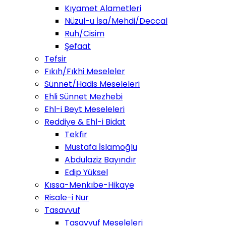
Kıyamet Alametleri
Nüzul-u İsa/Mehdi/Deccal
Ruh/Cisim
Şefaat
Tefsir
Fıkıh/Fıkhi Meseleler
Sünnet/Hadis Meseleleri
Ehli Sünnet Mezhebi
Ehl-i Beyt Meseleleri
Reddiye & Ehl-i Bidat
Tekfir
Mustafa İslamoğlu
Abdulaziz Bayındır
Edip Yüksel
Kıssa-Menkıbe-Hikaye
Risale-i Nur
Tasavvuf
Tasavvuf Meseleleri