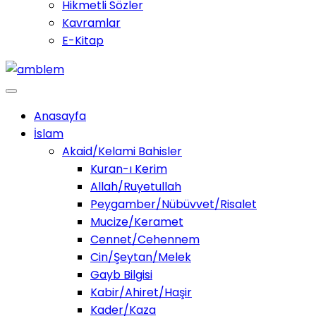
Hikmetli Sözler
Kavramlar
E-Kitap
Anasayfa
İslam
Akaid/Kelami Bahisler
Kuran-ı Kerim
Allah/Ruyetullah
Peygamber/Nübüvvet/Risalet
Mucize/Keramet
Cennet/Cehennem
Cin/Şeytan/Melek
Gayb Bilgisi
Kabir/Ahiret/Haşir
Kader/Kaza