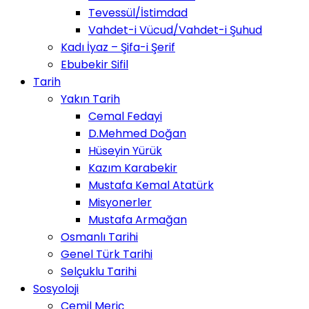
Tevessül/İstimdad
Vahdet-i Vücud/Vahdet-i Şuhud
Kadı İyaz – Şifa-i Şerif
Ebubekir Sifil
Tarih
Yakın Tarih
Cemal Fedayi
D.Mehmed Doğan
Hüseyin Yürük
Kazım Karabekir
Mustafa Kemal Atatürk
Misyonerler
Mustafa Armağan
Osmanlı Tarihi
Genel Türk Tarihi
Selçuklu Tarihi
Sosyoloji
Cemil Meriç