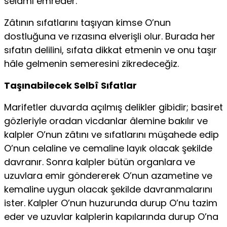
selâmı emreder.
Zâtının sıfatlarını taşıyan kimse O’nun
dostluğuna ve rızasına elverişli olur. Burada her
sıfatın delilini, sıfata dikkat etmenin ve onu taşır
hâle gelmenin semeresini zikredeceğiz.
Taşınabilecek Selbî Sıfatlar
Marifetler duvarda açılmış delikler gibidir; basiret
gözleriyle oradan vicdanlar âlemine bakılır ve
kalpler O’nun zâtını ve sıfatlarını müşahede edip
O’nun celaline ve cemaline layık olacak şekilde
davranır. Sonra kalpler bütün organlara ve
uzuvlara emir göndererek O’nun azametine ve
kemaline uygun olacak şekilde davranmalarını
ister. Kalpler O’nun huzurunda durup O’nu tazim
eder ve uzuvlar kalplerin kapılarında durup O’na