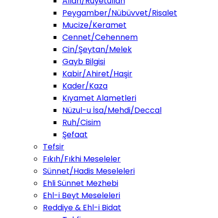
Allah/Ruyetullah
Peygamber/Nübüvvet/Risalet
Mucize/Keramet
Cennet/Cehennem
Cin/Şeytan/Melek
Gayb Bilgisi
Kabir/Ahiret/Haşir
Kader/Kaza
Kıyamet Alametleri
Nüzul-u İsa/Mehdi/Deccal
Ruh/Cisim
Şefaat
Tefsir
Fıkıh/Fıkhi Meseleler
Sünnet/Hadis Meseleleri
Ehli Sünnet Mezhebi
Ehl-i Beyt Meseleleri
Reddiye & Ehl-i Bidat