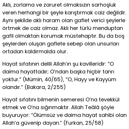
Aklı, zorlama ve zaruret olmaksızın sarhoşluk
veren herhangi bir şeyle karıştırmak caiz değildir.
Aynı şekilde aklı haram olan gaflet verici şeylerle
örtmek de caiz olmaz. Aklı her türlü menduptan
gafil olmaktan korumak müstehaptır. Bu da boş
şeylerden oluşan gaflete sebep olan unsurları
ortadan kaldırmalda olur.
Hayat sıfatının delili Allah’ın şu kavilleridir: “O
daima hayattadır; O’ndan başka hiçbir tanrı
yoktur.” (Mümin, 40/65), “O, Hayy ve Kayyüm
olandır.” (Bakara, 2/255)
Hayat sıfatını bilmenin semeresi O’na tevekkül
etmek ve O’na sığınmaktır. Allah Teâlâ şöyle
buyuruyor: “Ölümsüz ve daima hayat sahibi olan
Allah’a güvenip dayan.” (Furkan, 25/58)