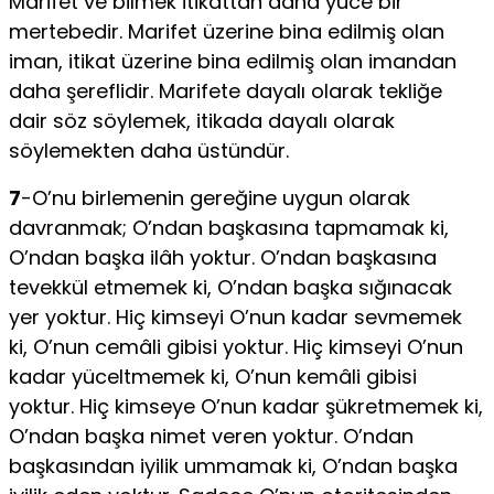
Marifet ve bilmek itikattan daha yüce bir
mertebedir. Marifet üzerine bina edilmiş olan
iman, itikat üzerine bina edilmiş olan imandan
daha şereflidir. Marifete dayalı olarak tekliğe
dair söz söylemek, itikada dayalı olarak
söylemekten daha üstündür.
7
-O’nu birlemenin gereğine uygun olarak
davranmak; O’ndan başkasına tapmamak ki,
O’ndan başka ilâh yoktur. O’ndan başkasına
tevekkül etmemek ki, O’ndan başka sığınacak
yer yoktur. Hiç kimseyi O’nun kadar sevmemek
ki, O’nun cemâli gibisi yoktur. Hiç kimseyi O’nun
kadar yüceltmemek ki, O’nun kemâli gibisi
yoktur. Hiç kimseye O’nun kadar şükretmemek ki,
O’ndan başka nimet veren yoktur. O’ndan
başkasından iyilik ummamak ki, O’ndan başka