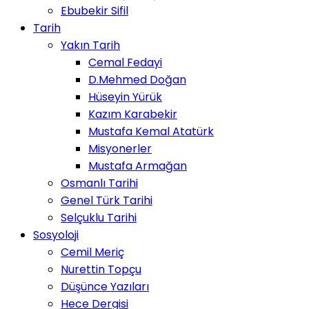
Ebubekir Sifil
Tarih
Yakın Tarih
Cemal Fedayi
D.Mehmed Doğan
Hüseyin Yürük
Kazım Karabekir
Mustafa Kemal Atatürk
Misyonerler
Mustafa Armağan
Osmanlı Tarihi
Genel Türk Tarihi
Selçuklu Tarihi
Sosyoloji
Cemil Meriç
Nurettin Topçu
Düşünce Yazıları
Hece Dergisi