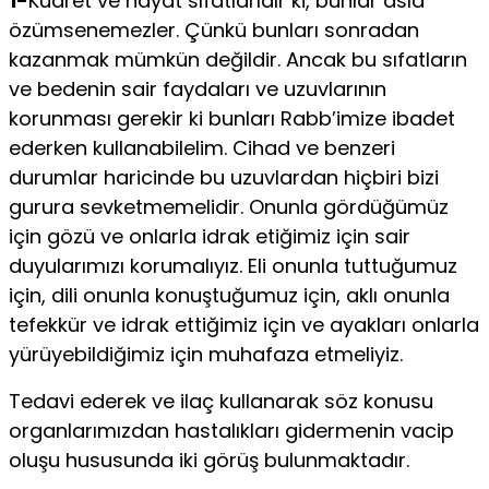
1-
Kudret ve hayat sıfatlarıdır ki, bunlar asla
özümsenemezler. Çünkü bunları sonradan
kazanmak mümkün değildir. Ancak bu sıfatların
ve bedenin sair faydaları ve uzuvlarının
korunması gerekir ki bunları Rabb’imize ibadet
ederken kullanabilelim. Cihad ve benzeri
durumlar haricinde bu uzuvlardan hiçbiri bizi
gurura sevketmemelidir. Onunla gördüğümüz
için gözü ve onlarla idrak etiğimiz için sair
duyularımızı korumalıyız. Eli onunla tuttuğumuz
için, dili onunla konuştuğumuz için, aklı onunla
tefekkür ve idrak ettiğimiz için ve ayakları onlarla
yürüyebildiğimiz için muhafaza etmeliyiz.
Tedavi ederek ve ilaç kullanarak söz konusu
organlarımızdan hastalıkları gidermenin vacip
oluşu hususunda iki görüş bulunmaktadır.