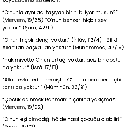
sayacağımız sözleridir:
“O’nunla aynı adı taşıyan birini biliyor musun?”
(Meryem, 19/65) “O’nun benzeri hiçbir şey
yoktur.” (Şürâ, 42/11)
“O’nun hiçbir dengi yoktur.” (İhlâs, 112/4) “‘Bil ki
Allah’tan başka ilâh yoktur.” (Muhammed, 47/19)
“Hâkimiyette O’nun ortağı yoktur, aciz bir dostu
da yoktur.” (İsrâ. 17/111)
“Allah evlât edinmemiştir; O’nunla beraber hiçbir
tanrı da yoktur.” (Müminün, 23/91)
“Çocuk edinmek Rahmân’ın şanına yakışmaz.”
(Meryem, 19/92)
“O’nun eşi olmadığı hâlde nasıl çocuğu olabilir!”
(Enam, 6/101)