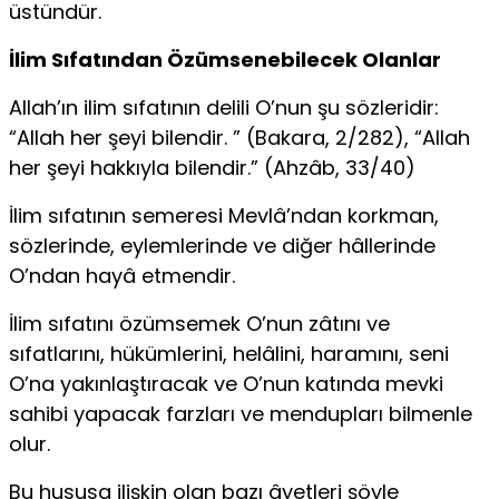
üstündür.
İlim Sıfatından Özümsenebilecek Olanlar
Allah’ın ilim sıfatının delili O’nun şu sözleridir:
“Allah her şeyi bilendir. ” (Bakara, 2/282), “Allah
her şeyi hakkıyla bilendir.” (Ahzâb, 33/40)
İlim sıfatının semeresi Mevlâ’ndan korkman,
sözlerinde, eylemlerinde ve diğer hâllerinde
O’ndan hayâ etmendir.
İlim sıfatını özümsemek O’nun zâtını ve
sıfatlarını, hükümlerini, helâlini, haramını, seni
O’na yakınlaştıracak ve O’nun katında mevki
sahibi yapacak farzları ve mendupları bilmenle
olur.
Bu hususa ilişkin olan bazı âyetleri şöyle