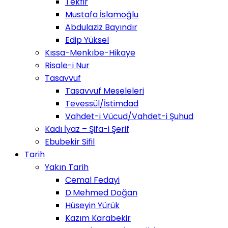
Tekfir
Mustafa İslamoğlu
Abdulaziz Bayındır
Edip Yüksel
Kıssa-Menkıbe-Hikaye
Risale-i Nur
Tasavvuf
Tasavvuf Meseleleri
Tevessül/İstimdad
Vahdet-i Vücud/Vahdet-i Şuhud
Kadı İyaz – Şifa-i Şerif
Ebubekir Sifil
Tarih
Yakın Tarih
Cemal Fedayi
D.Mehmed Doğan
Hüseyin Yürük
Kazım Karabekir