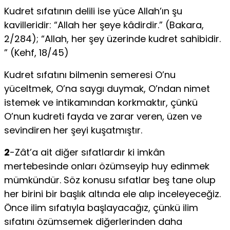
Kudret sıfatının delili ise yüce Allah’ın şu
kavilleridir: “Allah her şeye kâdirdir.” (Bakara,
2/284); “Allah, her şey üzerinde kudret sahibidir.
” (Kehf, 18/45)
Kudret sıfatını bilmenin semeresi O’nu
yüceltmek, O’na saygı duymak, O’ndan nimet
istemek ve intikamından korkmaktır, çünkü
O’nun kudreti fayda ve zarar veren, üzen ve
sevindiren her şeyi kuşatmıştır.
2
-Zât’a ait diğer sıfatlardır ki imkân
mertebesinde onları özümseyip huy edinmek
mümkündür. Söz konusu sıfatlar beş tane olup
her birini bir başlık altında ele alıp inceleyeceğiz.
Önce ilim sıfatıyla başlayacağız, çünkü ilim
sıfatını özümsemek diğerlerinden daha