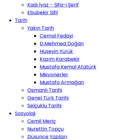
Kadı İyaz – Şifa-i Şerif
Ebubekir Sifil
Tarih
Yakın Tarih
Cemal Fedayi
D.Mehmed Doğan
Hüseyin Yürük
Kazım Karabekir
Mustafa Kemal Atatürk
Misyonerler
Mustafa Armağan
Osmanlı Tarihi
Genel Türk Tarihi
Selçuklu Tarihi
Sosyoloji
Cemil Meriç
Nurettin Topçu
Düşünce Yazıları