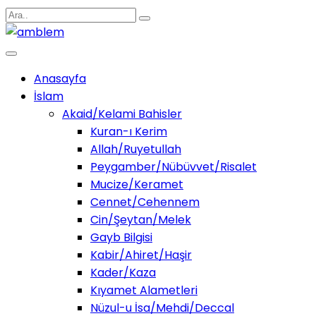
Anasayfa
İslam
Akaid/Kelami Bahisler
Kuran-ı Kerim
Allah/Ruyetullah
Peygamber/Nübüvvet/Risalet
Mucize/Keramet
Cennet/Cehennem
Cin/Şeytan/Melek
Gayb Bilgisi
Kabir/Ahiret/Haşir
Kader/Kaza
Kıyamet Alametleri
Nüzul-u İsa/Mehdi/Deccal