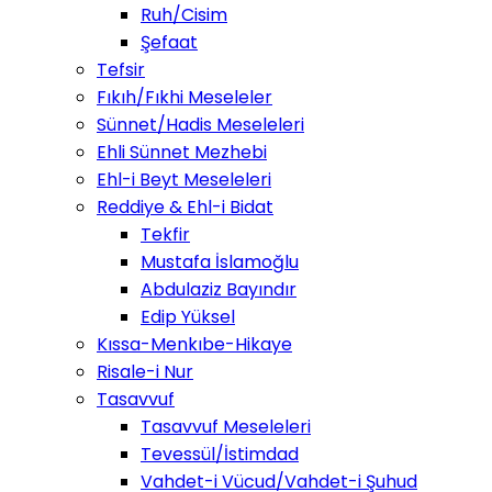
Ruh/Cisim
Şefaat
Tefsir
Fıkıh/Fıkhi Meseleler
Sünnet/Hadis Meseleleri
Ehli Sünnet Mezhebi
Ehl-i Beyt Meseleleri
Reddiye & Ehl-i Bidat
Tekfir
Mustafa İslamoğlu
Abdulaziz Bayındır
Edip Yüksel
Kıssa-Menkıbe-Hikaye
Risale-i Nur
Tasavvuf
Tasavvuf Meseleleri
Tevessül/İstimdad
Vahdet-i Vücud/Vahdet-i Şuhud