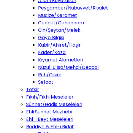
Allah/Ruyetullah
Peygamber/Nübüvvet/Risalet
Mucize/Keramet
Cennet/Cehennem
Cin/Şeytan/Melek
Gayb Bilgisi
Kabir/Ahiret/Haşir
Kader/Kaza
Kıyamet Alametleri
Nüzul-u İsa/Mehdi/Deccal
Ruh/Cisim
Şefaat
Tefsir
Fıkıh/Fıkhi Meseleler
Sünnet/Hadis Meseleleri
Ehli Sünnet Mezhebi
Ehl-i Beyt Meseleleri
Reddiye & Ehl-i Bidat