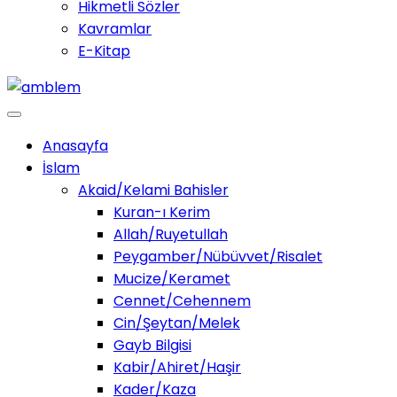
Hikmetli Sözler
Kavramlar
E-Kitap
Anasayfa
İslam
Akaid/Kelami Bahisler
Kuran-ı Kerim
Allah/Ruyetullah
Peygamber/Nübüvvet/Risalet
Mucize/Keramet
Cennet/Cehennem
Cin/Şeytan/Melek
Gayb Bilgisi
Kabir/Ahiret/Haşir
Kader/Kaza