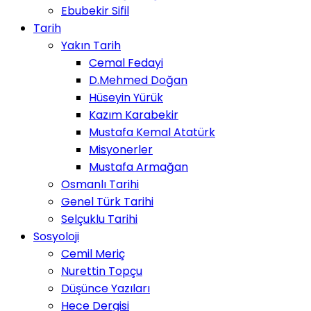
Ebubekir Sifil
Tarih
Yakın Tarih
Cemal Fedayi
D.Mehmed Doğan
Hüseyin Yürük
Kazım Karabekir
Mustafa Kemal Atatürk
Misyonerler
Mustafa Armağan
Osmanlı Tarihi
Genel Türk Tarihi
Selçuklu Tarihi
Sosyoloji
Cemil Meriç
Nurettin Topçu
Düşünce Yazıları
Hece Dergisi