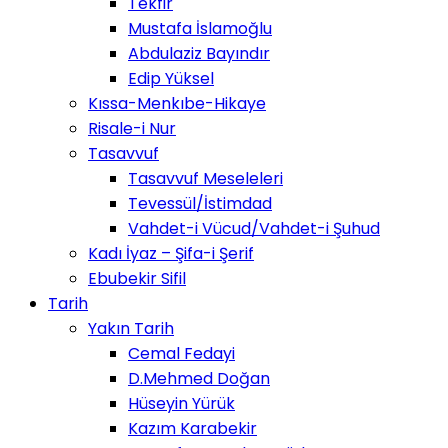
Tekfir
Mustafa İslamoğlu
Abdulaziz Bayındır
Edip Yüksel
Kıssa-Menkıbe-Hikaye
Risale-i Nur
Tasavvuf
Tasavvuf Meseleleri
Tevessül/İstimdad
Vahdet-i Vücud/Vahdet-i Şuhud
Kadı İyaz – Şifa-i Şerif
Ebubekir Sifil
Tarih
Yakın Tarih
Cemal Fedayi
D.Mehmed Doğan
Hüseyin Yürük
Kazım Karabekir