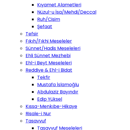
Kıyamet Alametleri
Nüzul-u İsa/Mehdi/Deccal
Ruh/Cisim
Şefaat
Tefsir
Fıkıh/Fıkhi Meseleler
Sünnet/Hadis Meseleleri
Ehli Sünnet Mezhebi
Ehl-i Beyt Meseleleri
Reddiye & Ehl-i Bidat
Tekfir
Mustafa İslamoğlu
Abdulaziz Bayındır
Edip Yüksel
Kıssa-Menkıbe-Hikaye
Risale-i Nur
Tasavvuf
Tasavvuf Meseleleri