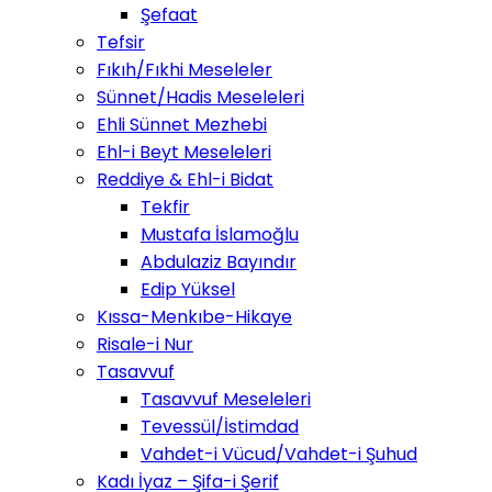
Şefaat
Tefsir
Fıkıh/Fıkhi Meseleler
Sünnet/Hadis Meseleleri
Ehli Sünnet Mezhebi
Ehl-i Beyt Meseleleri
Reddiye & Ehl-i Bidat
Tekfir
Mustafa İslamoğlu
Abdulaziz Bayındır
Edip Yüksel
Kıssa-Menkıbe-Hikaye
Risale-i Nur
Tasavvuf
Tasavvuf Meseleleri
Tevessül/İstimdad
Vahdet-i Vücud/Vahdet-i Şuhud
Kadı İyaz – Şifa-i Şerif