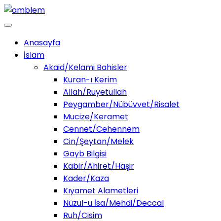
Anasayfa
İslam
Akaid/Kelami Bahisler
Kuran-ı Kerim
Allah/Ruyetullah
Peygamber/Nübüvvet/Risalet
Mucize/Keramet
Cennet/Cehennem
Cin/Şeytan/Melek
Gayb Bilgisi
Kabir/Ahiret/Haşir
Kader/Kaza
Kıyamet Alametleri
Nüzul-u İsa/Mehdi/Deccal
Ruh/Cisim