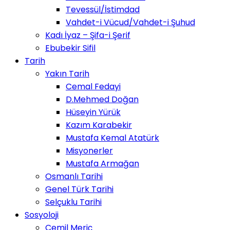
Tevessül/İstimdad
Vahdet-i Vücud/Vahdet-i Şuhud
Kadı İyaz – Şifa-i Şerif
Ebubekir Sifil
Tarih
Yakın Tarih
Cemal Fedayi
D.Mehmed Doğan
Hüseyin Yürük
Kazım Karabekir
Mustafa Kemal Atatürk
Misyonerler
Mustafa Armağan
Osmanlı Tarihi
Genel Türk Tarihi
Selçuklu Tarihi
Sosyoloji
Cemil Meriç