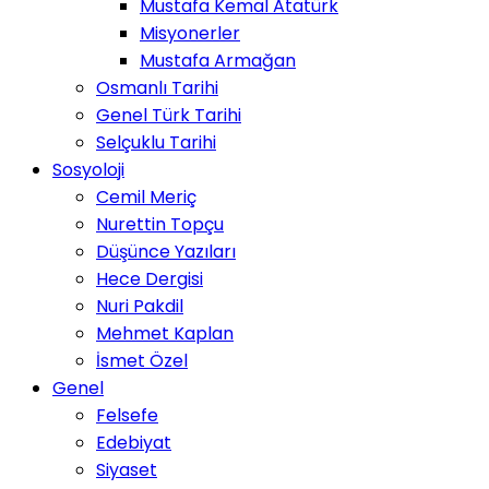
Mustafa Kemal Atatürk
Misyonerler
Mustafa Armağan
Osmanlı Tarihi
Genel Türk Tarihi
Selçuklu Tarihi
Sosyoloji
Cemil Meriç
Nurettin Topçu
Düşünce Yazıları
Hece Dergisi
Nuri Pakdil
Mehmet Kaplan
İsmet Özel
Genel
Felsefe
Edebiyat
Siyaset