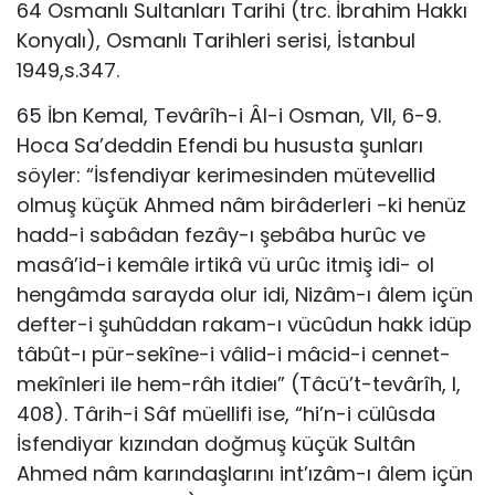
64 Osmanlı Sultanları Tarihi (trc. İbrahim Hakkı
Konyalı), Osmanlı Tarihleri serisi, İstanbul
1949,s.347.
65 İbn Kemal, Tevârîh-i Âl-i Osman, VII, 6-9.
Hoca Sa’deddin Efendi bu hususta şunları
söyler: “İsfendiyar kerimesinden mütevellid
olmuş küçük Ahmed nâm birâderleri -ki henüz
hadd-i sabâdan fezây-ı şebâba hurûc ve
masâ’id-i kemâle irtikâ vü urûc itmiş idi- ol
hengâmda sarayda olur idi, Nizâm-ı âlem içün
defter-i şuhûddan rakam-ı vücûdun hakk idüp
tâbût-ı pür-sekîne-i vâlid-i mâcid-i cennet-
mekînleri ile hem-râh itdieı” (Tâcü’t-tevârîh, I,
408). Târih-i Sâf müellifi ise, “hi’n-i cülûsda
İsfendiyar kızından doğmuş küçük Sultân
Ahmed nâm karındaşlarını int’ızâm-ı âlem içün