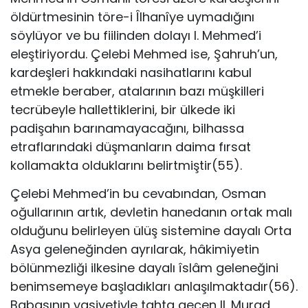
öldürtmesinin töre-i Îlhanîye uymadığını
söylüyor ve bu fiilinden dolayı I. Mehmed’i
eleştiriyordu. Çelebi Mehmed ise, Şahruh’un,
kardeşleri hakkındaki nasihatlarını kabul
etmekle beraber, atalarının bazı müşkilleri
tecrübeyle hallettiklerini, bir ülkede iki
padişahın barınamayacağını, bilhassa
etraflarındaki düşmanların daima fırsat
kollamakta olduklarını belirtmiştir(55).
Çelebi Mehmed’in bu cevabından, Osman
oğullarının artık, devletin hanedanın ortak malı
olduğunu belirleyen ülüş sistemine dayalı Orta
Asya geleneğinden ayrılarak, hâkimiyetin
bölünmezliği ilkesine dayalı îslâm geleneğini
benimsemeye başladıkları anlaşılmaktadır(56).
Babasının vasiyetiyle tahta geçen II. Murad