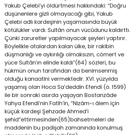
Yakub Çelebi’yi öldürtmesi hakkındaki: “Doğru
düşünenlere gizli olmayacağı gibi, Yakub
Çelebi adlı kardeşinin yaşamasında büyük
kötülükler vardı. Sultân onun vücûdunu kaldırttı.
Çünki zaruretler yapılmayacak şeyleri yaptırır.
Böylelikle atalardan kalan ülke, bir rakibin
düşmanlığı ve aykırılığı olmaksızın, cömert ve
yüce Sultân’ın elinde kaldı”(64) sözleri, bu
hükmün onun tarafından da benimsenmiş
olduğu kanaatini vermektedir. XVI. yüzyılda
yaşamış olan Hoca Sa’deddin Efendi (ö. 1599)
ile bir sonraki asırda yaşayan Bostanzâde
Yahya Efendi’nin Fatih’in, “Nizâm-ı âlem için
küçük kardeşi Şehzade Ahmed’i
şehid”ettirmesinden(65)bahsetmeleri de
maddenin bu padişah zamanında konulmuş