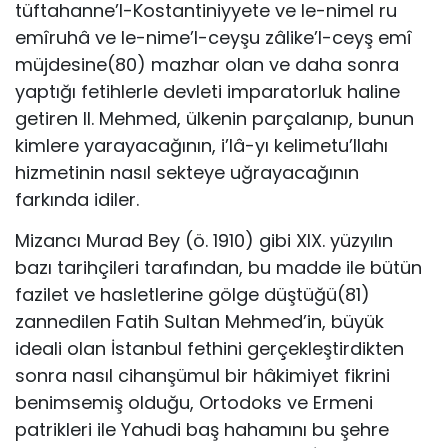
tüftahanne’l-Kostantiniyyete ve le-nimel ru
emîruhâ ve le-nime’l-ceyşu zâlike’l-ceyş emî
müjdesine(80) mazhar olan ve daha sonra
yaptığı fetihlerle devleti imparatorluk haline
getiren II. Mehmed, ülkenin parçalanıp, bunun
kimlere yarayacağının, i’lâ-yı kelimetu’llahı
hizmetinin nasıl sekteye uğrayacağının
farkında idiler.
Mizancı Murad Bey (ö. 1910) gibi XIX. yüzyılın
bazı tarihçileri tarafından, bu madde ile bütün
fazilet ve hasletlerine gölge düştüğü(81)
zannedilen Fatih Sultan Mehmed’in, büyük
ideali olan İstanbul fethini gerçekleştirdikten
sonra nasıl cihanşümul bir hâkimiyet fikrini
benimsemiş olduğu, Ortodoks ve Ermeni
patrikleri ile Yahudi baş hahamını bu şehre