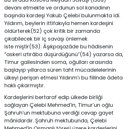
devanı etmekte ve ordunun sol kanadının
başında kardeşi Yakub Çelebi bulunmakta idi.
Yıldırım, beylerin ittifakıyla hemen kardeşini
öldürterek(52) çok kritik bir zamanda
çıkabilecek bir iç savaşı önlemek
iste miştir(53). Âşıkpaşazâde bu hâdisenin
“askeri ıztırâba düşürdüğünü”(54) yazarsa da,
Timur gailesinden soma, oğulları arasında
başlayıp yıllarca süren taht mücadelelerinin
ülkeyi perişan etmesi Yıldırım’ı bu fiilinde âdeta
haklı çıkarmıştır.
Kardeşlerini bertaraf edip ülkede birliği
sağlayan Çelebi Mehmed’in, Timur’un oğlu
Şahruh’un mektubuna verdiği cevap gayet
mânidardır. Şahruh mektubunda, Çelebi
Mehmed’in Osmanlı töresi üzere kardeşlerini