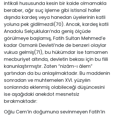
intikali hususunda kesin bir kaide olmamakla
beraber, ağır suç işleme gibi istisnaî haller
dışında kardeş veya hanedan üyelerinin katli
yoluna pek gidilmezdi(70). Ancak, kardeş katli
Anadolu Selçukluları’nda geniş ölçüde
görülmeye başlamış, Fatih Sultan Mehmed’e
kadar Osmanlı Devleti’nde de benzeri olaylar
vukua gelmiş(71), bu hükümdar ise tamamen
mecburiyet altında, devletin bekası için bu fiili
kanunlaştırmıştır. Zaten “nizâm-ı âlem”
şartından da bu anlaşılmaktadır. Bu maddenin
sonradan ve muhtemelen XVI. yüzyılın
sonlarında eklenmiş olabileceği düşüncesini
ise aşağıdaki anekdot mesnetsiz
bırakmaktadır:
Oğlu Cem’in doğumuna sevinmeyen Fatih’in