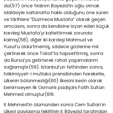
da(57) önce Yıldırım Bayezid’in oğlu olmak
iddiâsiyle saltanatta hakkı olduğunu öne süren
ve târihlere “Düzmece Mustafa” olarak geçen
amcasını, sonra da kendisine isyan eden küçük
kardeşi Mustafa’yı katlettirmek zorunda
kalmış(58), diğer iki kardeşi Mahmud ve
Yusuf’u öldürtmemiş, sâdece gözlerine mil
çektirerek önce Tokat’ta hapsettirmiş, sonra
da Bursa’ya getirterek rahat yaşamalarım
sağlamıştır(59). İstanbul’un fethinden sonra,
hâkimiyyet-i mutlaka prensibinden hareketle,
ülkenin bölünmezliği(60) ilkesini kesin olarak
benimseyen ilk Osmanlı padişahı Fatih Sultan
Mehmed olmuştur(619.
II. Mehmed’in ölümünden sonra Cem Sultan’ın
ülkeyi paylaşma teklifinin II. Bâyezid tarafından