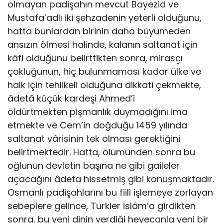
olmayan padişahın mevcut Bayezid ve
Mustafa’adlı iki şehzadenin yeterli olduğunu,
hatta bunlardan birinin daha büyümeden
ansızın ölmesi halinde, kalanın saltanat için
kâfi olduğunu belirttikten sonra, mirasçı
çokluğunun, hiç bulunmaması kadar ülke ve
halk için tehlikeli olduğuna dikkati çekmekte,
âdetâ küçük kardeşi Ahmed’i
öldürtmekten pişmanlık duymadığını ima
etmekte ve Cem’in doğduğu 1459 yılında
saltanat vârisinin tek olması gerektiğini
belirtmektedir. Hatta, ölümünden sonra bu
oğlunun devletin başına ne gibi gaileler
açacağını âdeta hissetmiş gibi konuşmaktadır.
Osmanlı padişahlarını bu fiili işlemeye zorlayan
sebeplere gelince, Türkler İslâm’a girdikten
sonra, bu yeni dinin verdiği heyecanla yeni bir