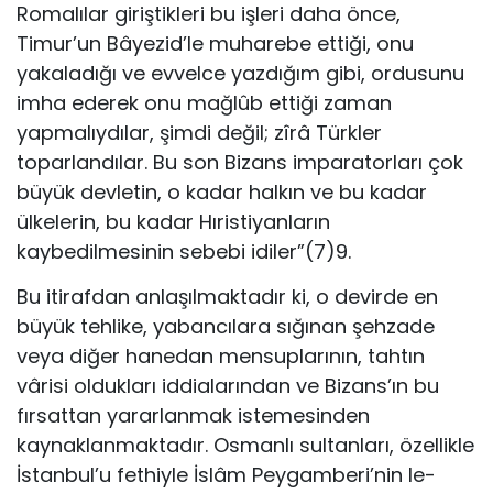
Romalılar giriştikleri bu işleri daha önce,
Timur’un Bâyezid’le muharebe ettiği, onu
yakaladığı ve evvelce yazdığım gibi, ordusunu
imha ederek onu mağlûb ettiği zaman
yapmalıydılar, şimdi değil; zîrâ Türkler
toparlandılar. Bu son Bizans imparatorları çok
büyük devletin, o kadar halkın ve bu kadar
ülkelerin, bu kadar Hıristiyanların
kaybedilmesinin sebebi idiler”(7)9.
Bu itirafdan anlaşılmaktadır ki, o devirde en
büyük tehlike, yabancılara sığınan şehzade
veya diğer hanedan mensuplarının, tahtın
vârisi oldukları iddialarından ve Bizans’ın bu
fırsattan yararlanmak istemesinden
kaynaklanmaktadır. Osmanlı sultanları, özellikle
İstanbul’u fethiyle İslâm Peygamberi’nin le-