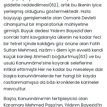
şiddetle reddedilmesi(62), artık bu ilkenin iyice
yerleşmiş olduğunu göstermektedir. Hızla
büyüyüp genişlemekte olan Osmanlı Devleti
cihanşümul bir imparatorluk mahiyetine
girmişti. Büyük dedesi Yıldırım Bayezid’den
sonraki taht kavgalarıyla ülkenin ne kadar feci
bir fetret içinde kaldığını göz önüne alan Fatih
Sultan Mehmed, nizâm-ı âlem için evvelâ kendi
küçük kardeşi Ahmed’i boğdurtmuş(63) ve bu
usulü Kanunnâme’sine koyarak seleflerine
intikal ettirmiştir.Her ne kadar bu meseleye dair
başka kanunnâmelerde her hangi bir kayda
rastlanmamışsa da bâzı kroniklerde karineler
mevcuttur.
Başta, Kanunnâme’nin tertipleyicisi olan
Karamanı Mehmed Paşa’nın, Yıldırım Bayezid’in