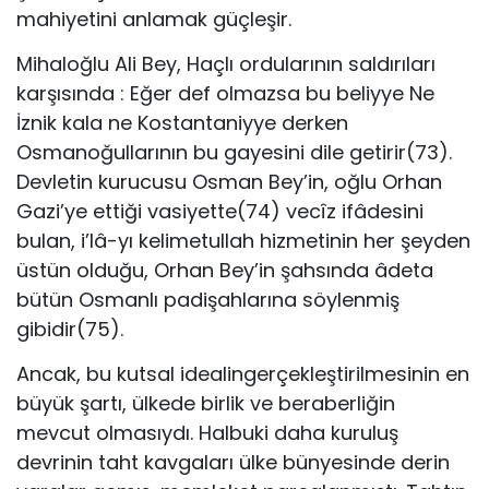
mahiyetini anlamak güçleşir.
Mihaloğlu Ali Bey, Haçlı ordularının saldırıları
karşısında : Eğer def olmazsa bu beliyye Ne
İznik kala ne Kostantaniyye derken
Osmanoğullarının bu gayesini dile getirir(73).
Devletin kurucusu Osman Bey’in, oğlu Orhan
Gazi’ye ettiği vasiyette(74) vecîz ifâdesini
bulan, i’lâ-yı kelimetullah hizmetinin her şeyden
üstün olduğu, Orhan Bey’in şahsında âdeta
bütün Osmanlı padişahlarına söylenmiş
gibidir(75).
Ancak, bu kutsal idealingerçekleştirilmesinin en
büyük şartı, ülkede birlik ve beraberliğin
mevcut olmasıydı. Halbuki daha kuruluş
devrinin taht kavgaları ülke bünyesinde derin