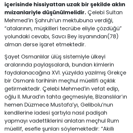
içerisinde hissiyattan uzak bir şekilde aklın
mıizanlariyle düşünülmelidir.
Çelebi Sultan
Mehmed’in Şahruh’un mektubuna verdiği,
“atalarının, müşkilleri tecrübe eliyle çözdüğü”
yolundaki cevabı, Savcı Bey isyanından(78)
alman derse işaret etmektedir.
Şayet Osmanlılar ülüş sistemiyle ülkeyi
aralarında paylaşsalardı, bundan kimlerin
faydalanacağına XVI. yüzyılda yazılmış Grekçe
bir Osmanlı tarihinin meçhul müellifi açıklık
getirmektedir. Çelebi Mehmed’in vefat edip,
oğlu II. Murad’ın tahta geçmesiyle, Bizanslılar’ın
hemen Düzmece Mustafa’yı, Gelibolu’nun
kendilerine iadesi şartıyla nasıl padişah
yapmayı vadettiklerini anlatan meçhul Rum
müellif, esefle şunları söylemektedir: “Akıllı