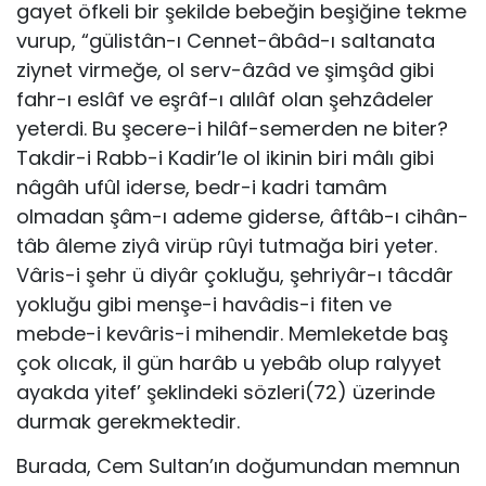
gayet öfkeli bir şekilde bebeğin beşiğine tekme
vurup, “gülistân-ı Cennet-âbâd-ı saltanata
ziynet virmeğe, ol serv-âzâd ve şimşâd gibi
fahr-ı eslâf ve eşrâf-ı alılâf olan şehzâdeler
yeterdi. Bu şecere-i hilâf-semerden ne biter?
Takdir-i Rabb-i Kadir’le ol ikinin biri mâlı gibi
nâgâh ufûl iderse, bedr-i kadri tamâm
olmadan şâm-ı ademe giderse, âftâb-ı cihân-
tâb âleme ziyâ virüp rûyi tutmağa biri yeter.
Vâris-i şehr ü diyâr çokluğu, şehriyâr-ı tâcdâr
yokluğu gibi menşe-i havâdis-i fiten ve
mebde-i kevâris-i mihendir. Memleketde baş
çok olıcak, il gün harâb u yebâb olup ralyyet
ayakda yitef’ şeklindeki sözleri(72) üzerinde
durmak gerekmektedir.
Burada, Cem Sultan’ın doğumundan memnun