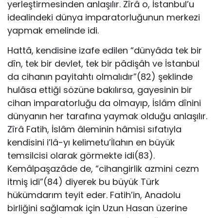
yerleştirmesinden anlaşılır. Zîrâ o, İstanbul’u
idealindeki dünya imparatorluğunun merkezi
yapmak emelinde idi.
Hattâ, kendisine izafe edilen “dünyâda tek bir
dîn, tek bir devlet, tek bir pâdişâh ve İstanbul
da cihanın payitahtı olmalıdır”(82) şeklinde
hulâsa ettiği sözüne bakılırsa, gayesinin bir
cihan imparatorluğu da olmayıp, İslâm dînini
dünyanın her tarafına yaymak olduğu anlaşılır.
Zîrâ Fatih, İslâm âleminin hâmisi sıfatıyla
kendisini i’lâ-yı kelimetu’İlahın en büyük
temsilcisi olarak görmekte idi(83).
Kemâlpaşazâde de, “cihangirlik azmini cezm
itmiş idi”(84) diyerek bu büyük Türk
hükümdarım teyit eder. Fatih’in, Anadolu
birliğini sağlamak için Uzun Hasan üzerine