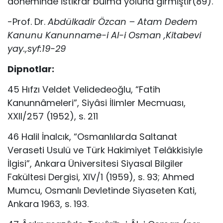
döneminde istikrar bulma yoluna girmiştir(89).
-Prof. Dr.
Abdülkadir Özcan – Atam Dedem
Kanunu Kanunname-i Al-i Osman ,Kitabevi
yay.,syf:19-29
Dipnotlar:
45 Hıfzı Veldet Velidedeoğlu, “Fatih
Kanunnâmeleri”, Siyâsi İlimler Mecmuası,
XXII/257 (1952), s. 211
46 Halil İnalcık, “Osmanlılarda Saltanat
Veraseti Usulü ve Türk Hakimiyet Telâkkisiyle
İlgisi”, Ankara Üniversitesi Siyasal Bilgiler
Fakültesi Dergisi, XIV/1 (1959), s. 93; Ahmed
Mumcu, Osmanlı Devletinde Siyaseten Kati,
Ankara 1963, s. 193.