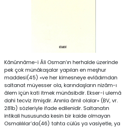
Kânûnnâme-i Âli Osman’ın herhalde üzerinde
pek çok münâkaşalar yapılan en meşhur
maddesi(45) «ve her kimesneye evlâdımdan
saltanat müyesser ola, karındaşların nizâm-ı
âlem içün kati itmek münâsibdir. Ekser-i ulemâ
dahi tecviz itmişdir. Anınla âmil olalar» (BV, vr.
281b) sözleriyle ifade edilenidir. Saltanatın
intikali hususunda kesin bir kaide olmayan
Osmalılılar’da(46) tahta cülûs ya vasiyetle, ya