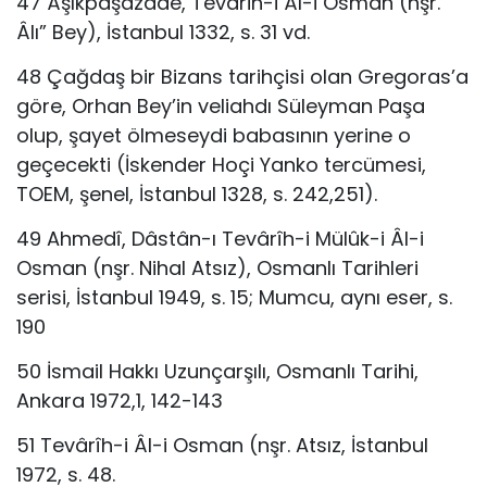
47 Âşıkpaşazâde, Tevârih-i Âl-i Osman (nşr.
Âlı” Bey), İstanbul 1332, s. 31 vd.
48 Çağdaş bir Bizans tarihçisi olan Gregoras’a
göre, Orhan Bey’in veliahdı Süleyman Paşa
olup, şayet ölmeseydi babasının yerine o
geçecekti (İskender Hoçi Yanko tercümesi,
TOEM, şenel, İstanbul 1328, s. 242,251).
49 Ahmedî, Dâstân-ı Tevârîh-i Mülûk-i Âl-i
Osman (nşr. Nihal Atsız), Osmanlı Tarihleri
serisi, İstanbul 1949, s. 15; Mumcu, aynı eser, s.
190
50 İsmail Hakkı Uzunçarşılı, Osmanlı Tarihi,
Ankara 1972,1, 142-143
51 Tevârîh-i Âl-i Osman (nşr. Atsız, İstanbul
1972, s. 48.