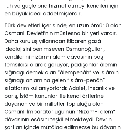
ruh ve güçle ona hizmet etmeyi kendileri için
en büyük ideal addetmişlerdir.
Türk devletleri içerisinde, en uzun ömürlü olan
Osmanlı Devleti’nin müstesna bir yeri vardır.
Daha kuruluş yıllarından itibaren gazâ
ideolojisini benimseyen Osmanoğulları,
kendilerini nizâm-ı âlem dâvasının baş
temsilcisi olarak görüyor, padişahlar âlemin
sığınağı demek olan “âlempenâh” ve İslâmın
sığınağı anlamına gelen “İslâm-penâh”
sıfatlarım kullanıyorlardı: Adalet, insanlık ve
barış, İslâm kanunları ile kendi örflerine
dayanan ve bir milletler topluluğu olan
Osmanlı İmparatorluğu’nun “Nizâm-ı âlem”
dâvasının esâsını teşkil etmekteydi. Devrin
şartlan içinde mütâlaa edilmezse bu dâvanın