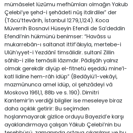
mümâselet lüzûmu mefhûmları olmağın Yakub
Çelebi’ye şehd-i şehâdeti nûş itdirdileı” der
(Tâcü’ttevârih, İstanbul 1279,1,124). Koca
Müverrih Bosnavi Hüseyin Efendi de Sa’deddin
Efendi’nin hükmünü benimser: “Havâss u
mukarrebân-ı saltanat ittif’âkıyla, mertebe-i
Ulûh’ıyyet-i Yezdânî timsâlidir. sultanî Zillin
sâhib-i zille temâsili lâzımdır. Pâdişâh yalnız
olmak gerekdir diyüp el-fitnetü eşeddü mine’l-
katl lidine hem-râh idüp” (Bedâyiü’l-vekâyi,
mazmûnunca amel idüp, ol şehzâdeyi vâ
Moskova 1961,1, 88b ve s. 190). Dimitri
Kantemir’in verdiği bilgiler ise meseleye biraz
daha açıklık getirir: Bu seçimden
hoşlanmayarak gizlice orduyu Bayezid’e karşı
ayaklandırmaya çalışan Yâkub Çelebi’nin bu
teşebbüsü, zamanında ortaya çıkarılmış ve bu