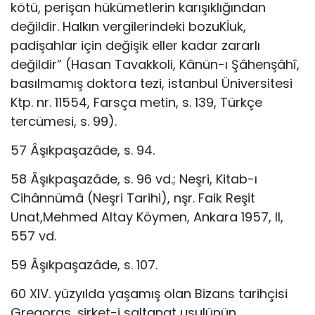
kötü, perişan hükümetlerin karışıklığından
değildir. Halkın vergilerindeki bozuKİuk,
padişahlar için değişik eller kadar zararlı
değildir” (Hasan Tavakkoli, Kânün-ı Şâhenşâhî,
basılmamış doktora tezi, istanbul Üniversitesi
Ktp. nr. 11554, Farsça metin, s. 139, Türkçe
tercümesi, s. 99).
57 Âşıkpaşazâde, s. 94.
58 Âşıkpaşazâde, s. 96 vd.; Neşri, Kitab-ı
Cihânnümâ (Neşri Tarihi), nşr. Faik Reşit
Unat,Mehmed Altay Köymen, Ankara 1957, II,
557 vd.
59 Âşıkpaşazâde, s. 107.
60 XIV. yüzyılda yaşamış olan Bizans tarihçisi
Gregoras, şirket-i saltanat usulünün