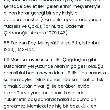
şehzâde devlet ileri gelenlerinin meşveretiyle
alınan karar gereği bir yay kirişiyle
boğdurulmuştur (Osmanlı İmparatorluğunun
Yükseliş ve Çöküş Tarihi, trc. Özdemir
Çobanoğlu, Ankara 1979,1,43).
55 Feridun Bey, Munşeâtü’s-selâtîn, İstanbul
1264,1, 143-144.
56 Mumcu, aynı eser, s. 191. Çağdaşları gibi
sultanların yeryüzünde Allah’ın gölgesi olduğu
prensibini benimseyen İdris-i Bitlisi” bu hususta
şunları söyler: “Mülk sahasında emir sahibi tek
olmalı. Sultânın varlığı ile berâber, evlâdı,
akrabâsı ve yardımcılarının kendilerini
hükümetin başı sanarak halka saldumaları
gerekmez. Memleketde hiç bir bozukluk, en