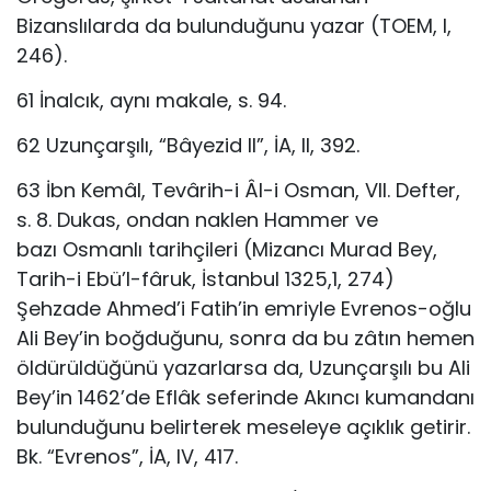
Bizanslılarda da bulunduğunu yazar (TOEM, I,
246).
61 İnalcık, aynı makale, s. 94.
62 Uzunçarşılı, “Bâyezid II”, İA, II, 392.
63 İbn Kemâl, Tevârih-i Âl-i Osman, VII. Defter,
s. 8. Dukas, ondan naklen Hammer ve
bazı Osmanlı tarihçileri (Mizancı Murad Bey,
Tarih-i Ebü’l-fâruk, İstanbul 1325,1, 274)
Şehzade Ahmed’i Fatih’in emriyle Evrenos-oğlu
Ali Bey’in boğduğunu, sonra da bu zâtın hemen
öldürüldüğünü yazarlarsa da, Uzunçarşılı bu Ali
Bey’in 1462’de Eflâk seferinde Akıncı kumandanı
bulunduğunu belirterek meseleye açıklık getirir.
Bk. “Evrenos”, İA, IV, 417.