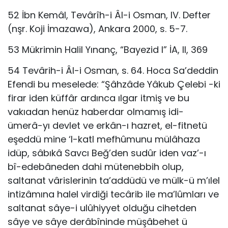
52 İbn Kemâl, Tevârîh-i Âl-i Osman, IV. Defter
(nşr. Koji İmazawa), Ankara 2000, s. 5-7.
53 Mükrimin Halil Yınanç, “Bayezid I” İA, II, 369
54 Tevârih-i Âl-i Osman, s. 64. Hoca Sa’deddin
Efendi bu meselede: “Şâhzâde Yâkub Çelebi -ki
firar iden küffâr ardınca ılgar itmiş ve bu
vakıadan henüz haberdar olmamış idi-
ümerâ-yı devlet ve erkân-ı hazret, el-fitnetü
eşeddü mine ‘l-katl mefhûmunu mülâhaza
idüp, sâbıkâ Savcı Beğ’den sudûr iden vaz’-ı
bî-edebâneden dahi mütenebbih olup,
saltanat vârislerinin ta’addüdü ve mülk-ü m’ılel
intizâmına halel virdiği tecârib ile ma’lûmları ve
saltanat sâye-i ulûhiyyet olduğu cihetden
sâye ve sâye derâbîninde müşâbehet ü