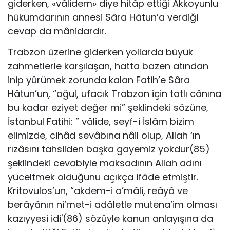
giderken, «vâlidem» diye hitâp ettiği Akkoyunlu
hükümdarının annesi Sâra Hâtun’a verdiği
cevap da mânidardır.
Trabzon üzerine giderken yollarda büyük
zahmetlerle karşılaşan, hatta bazen atından
inip yürümek zorunda kalan Fatih’e Sâra
Hâtun’un, “oğul, ufacık Trabzon için tatlı cânına
bu kadar eziyet değer mi” şeklindeki sözüne,
İstanbul Fatihi: ” vâlide, seyf-i İslâm bizim
elimizde, cihâd sevâbına nâil olup, Allah ‘ın
rızâsını tahsilden başka gayemiz yokdur(85)
şeklindeki cevabiyle maksadının Allah adını
yüceltmek olduğunu açıkça ifâde etmiştir.
Kritovulos’un, “akdem-i a’mâli, reâyâ ve
berâyânın ni’met-i adâletle mutena’im olması
kazıyyesi idi'(86) sözüyle kanun anlayışına da