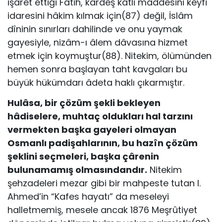
işaret ettiği Fatih, kardeş katli maddesini keyfî
idaresini hâkim kılmak için(87) değil, İslâm
dîninin sınırları dahilinde ve onu yaymak
gayesiyle, nizâm-ı âlem dâvasına hizmet
etmek için koymuştur(88). Nitekim, ölümünden
hemen sonra başlayan taht kavgaları bu
büyük hükümdarı âdeta haklı çıkarmıştır.
Hulâsa, bir çözüm şekli bekleyen
hâdiselere, muhtaç oldukları hal tarzını
vermekten başka gayeleri olmayan
Osmanlı padişahlarının, bu hazîn çözüm
şeklini seçmeleri, başka çârenin
bulunamamış olmasındandır.
Nitekim
şehzadeleri mezar gibi bir mahpeste tutan I.
Ahmed’in “Kafes hayatı” da meseleyi
halletmemiş, mesele ancak 1876 Meşrûtiyet