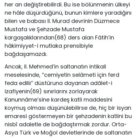
her an değiştirebilirdi. Bu ise bölünmenin ülkeyi
ne hâle düşürdüğünü, bunun kimlere yaradığını
bilen ve babası II. Murad devrinin Düzmece
Mustafa ve Şehzade Mustafa
kargaşalıklarından(68) ders alan Fâtih’in
hâkimiyyet-i mutlaka prensibiyle
bağdaşamazdı.
Ancak, II. Mehmed’in saltanatın intikali
meselesinde, “cemiyetin selâmeti için ferd
feda ediliı” düstûruna dayanan adâlet-i
izafiyenin(69) sınırlarını zorlayarak
Kanunnâme’sine kardeş katli maddesini
koymuş olması düşünülebilirse de, hiç bir isyan
emaresi göstermeyen bir şehzadenin katlini bu
nisbî adaletle de bağdaştırmak zordur. Orta-
Asya Türk ve Moğol devletlerinde de saltanatın