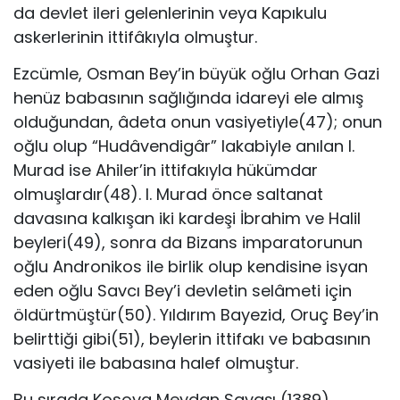
da devlet ileri gelenlerinin veya Kapıkulu
askerlerinin ittifâkıyla olmuştur.
Ezcümle, Osman Bey’in büyük oğlu Orhan Gazi
henüz babasının sağlığında idareyi ele almış
olduğundan, âdeta onun vasiyetiyle(47); onun
oğlu olup “Hudâvendigâr” lakabiyle anılan I.
Murad ise Ahiler’in ittifakıyla hükümdar
olmuşlardır(48). I. Murad önce saltanat
davasına kalkışan iki kardeşi İbrahim ve Halil
beyleri(49), sonra da Bizans imparatorunun
oğlu Andronikos ile birlik olup kendisine isyan
eden oğlu Savcı Bey’i devletin selâmeti için
öldürtmüştür(50). Yıldırım Bayezid, Oruç Bey’in
belirttiği gibi(51), beylerin ittifakı ve babasının
vasiyeti ile babasına halef olmuştur.
Bu sırada Kosova Meydan Savaşı (1389)