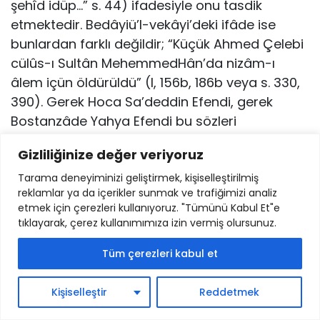
şehîd idüp…” s. 44) ifadesiyle onu tasdik
etmektedir. Bedâyiü’l-vekâyi’deki ifâde ise
bunlardan farklı değildir; “Küçük Ahmed Çelebi
cülûs-ı Sultân MehemmedHân’da nizâm-ı
âlem içün öldürüldü” (I, 156b, 186b veya s. 330,
390). Gerek Hoca Sa’deddin Efendi, gerek
Bostanzâde Yahya Efendi bu sözleri
şeyhülislâm ve kazaskerlik gibi fetva ve kazâ
Gizliliğinize değer veriyoruz
makamlarının en yükseğinde bulunmuş
kimseler olarak söylemektedirler. Hattâ Târih-i
Tarama deneyiminizi geliştirmek, kişiselleştirilmiş
reklamlar ya da içerikler sunmak ve trafiğimizi analiz
Sâf müellifinin, tahta cülûsunu müteakip III.
etmek için çerezleri kullanıyoruz. "Tümünü Kabul Et"e
Mehmed’in on dokuz kardeşini öldürttüğünü
tıklayarak, çerez kullanımımıza izin vermiş olursunuz.
bahsettikten hemen sonra, saltanatının
Tüm çerezleri kabul et
başlamasıyla yeryüzünün adalet ve doğrulukla
dolduğunu (s. 86) zikri, kazaskerlik rütbesini
Kişiselleştir
Reddetmek
hâiz olup, aynı zamanda Divân üyesi bir zât
sıfatıyla bu fiili kabûlden öte, takdir ettiğini de