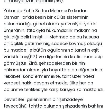
olmasıyla izah edilebilir(66).
Yukarıda Fatih Sultan Mehmed’e kadar
Osmanlılar’da kesin bir cülûs sisteminin
bulunmadığı, genel olarak ya vasiyet ya da
ümerânın ittifakıyla hükümdarlık makamına
çıkıldığı belirtilmişti. II. Mehmed de bu hususa
bir açıklık getirmemiş, sâdece koymuş olduğu
bu madde ile bütün oğullarını saltanatın eşit
vârisi kılmış(67) ve diğerlerinin katlini münasip
görmüştür. Zîrâ, şehzadelerden birinin
hükümdar olmasıyla hayatta olan diğerlerinin
rekabeti sona ermemekte, taht üzerindeki
veraset hakkı devam etmekle, ülke her an
bölünme tehlikesiyle karşı karşıya kalmakta idi.
Devlet ileri gelenlerinin bir şehzadeye
teveccühü, tahtta bulunan şehzadenin bahtını