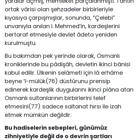
yaralar açmış, memleket parçalanmıştı. Tahtın
ortak vârisi olan şehzadeler birbirleriyle
kıyasıya çarpışmışlar, sonunda, “Çelebi”
unvanıyla anılan I. Mehmed’in, kardeşlerini
bertaraf etmesiyle devlet âdeta yeniden
kurulmuştu.
Bu bakımdan pek yerinde olarak, Osmanlı
kroniklerinde bu pâdişâh, devletin ikinci bânisi
kabul edilir. Ülkenin selâmeti için lâ erhâme
beyne ‘l-mülûk(76) düstûrunu prensip
edinerek kardeşlik duygularını ikinci plâna atan
Osmanlı sultanlarının birbirlerini telef
etmesini(77) sadece saltanat hırsı ile izah
etmek mümkün değildir.
Bu hadiselerin sebepleri, günümüz
zihniyetiyle değil de o devrin şartları