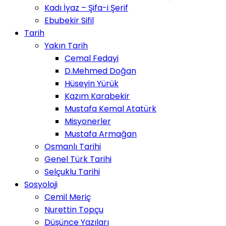
Kadı İyaz – Şifa-i Şerif
Ebubekir Sifil
Tarih
Yakın Tarih
Cemal Fedayi
D.Mehmed Doğan
Hüseyin Yürük
Kazım Karabekir
Mustafa Kemal Atatürk
Misyonerler
Mustafa Armağan
Osmanlı Tarihi
Genel Türk Tarihi
Selçuklu Tarihi
Sosyoloji
Cemil Meriç
Nurettin Topçu
Düşünce Yazıları