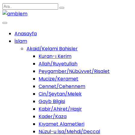
Anasayfa
İslam
Akaid/Kelami Bahisler
Kuran-ı Kerim
Allah/Ruyetullah
Peygamber/Nübüvvet/Risalet
Mucize/Keramet
Cennet/Cehennem
Cin/Şeytan/Melek
Gayb Bilgisi
Kabir/Ahiret/Haşir
Kader/Kaza
Kıyamet Alametleri
Nüzul-u İsa/Mehdi/Deccal