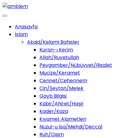
Anasayfa
İslam
Akaid/Kelami Bahisler
Kuran-ı Kerim
Allah/Ruyetullah
Peygamber/Nübüvvet/Risalet
Mucize/Keramet
Cennet/Cehennem
Cin/Şeytan/Melek
Gayb Bilgisi
Kabir/Ahiret/Haşir
Kader/Kaza
Kıyamet Alametleri
Nüzul-u İsa/Mehdi/Deccal
Ruh/Cisim