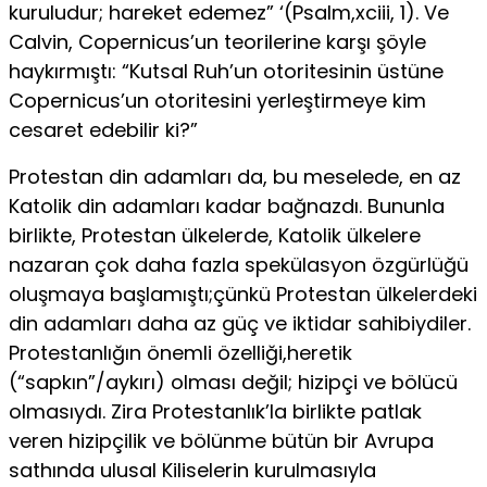
kuruludur; hareket edemez” ‘(Psalm,xciii, 1). Ve
Calvin, Copernicus’un teorilerine karşı şöyle
haykırmıştı: “Kutsal Ruh’un otoritesinin üstüne
Copernicus’un otoritesini yerleştirmeye kim
cesaret edebilir ki?”
Protestan din adamları da, bu meselede, en az
Katolik din adamları kadar bağnazdı. Bununla
birlikte, Protestan ülkelerde, Katolik ülkelere
nazaran çok daha fazla spekülasyon özgürlüğü
oluşmaya başlamıştı;çünkü Protestan ülkelerdeki
din adamları daha az güç ve iktidar sahibiydiler.
Protestanlığın önemli özelliği,heretik
(“sapkın”/aykırı) olması değil; hizipçi ve bölü­cü
olmasıydı. Zira Protestanlık’la birlikte patlak
veren hizipçilik ve bölünme bütün bir Avrupa
sathında ulusal Kiliselerin kurulmasıyla