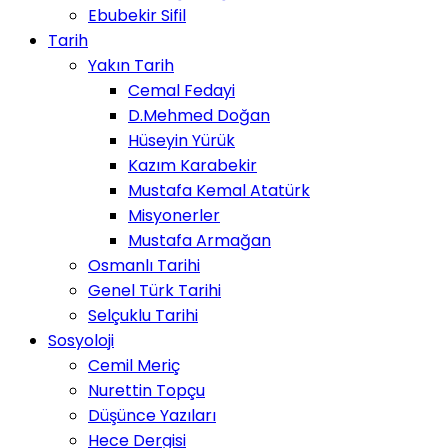
Ebubekir Sifil
Tarih
Yakın Tarih
Cemal Fedayi
D.Mehmed Doğan
Hüseyin Yürük
Kazım Karabekir
Mustafa Kemal Atatürk
Misyonerler
Mustafa Armağan
Osmanlı Tarihi
Genel Türk Tarihi
Selçuklu Tarihi
Sosyoloji
Cemil Meriç
Nurettin Topçu
Düşünce Yazıları
Hece Dergisi