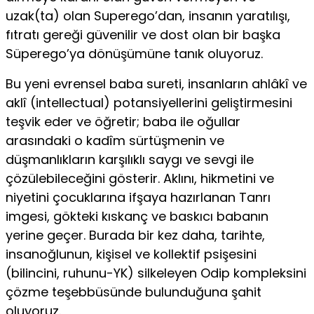
uzak(ta) olan Superego’dan, insanın yaratılışı,
fıtratı gereği güvenilir ve dost olan bir başka
Süperego’ya dönüşümüne tanık oluyoruz.
Bu yeni evrensel baba sureti, insanların ahlâ­kî ve
aklî (intellectual) potansiyellerini geliştirmesini
teşvik eder ve öğretir; baba ile oğullar
arasındaki o kadîm sürtüşmenin ve
düşmanlıkların karşılıklı saygı ve sevgi ile
çözülebileceğini gösterir. Aklını, hikmetini ve
niyetini çocuklarına ifşaya hazırlanan Tanrı
imgesi, gökteki kıskanç ve baskıcı babanın
yerine geçer. Burada bir kez daha, tarihte,
insanoğlunun, kişisel ve kollektif psişesini
(bilincini, ruhunu-YK) silkeleyen Odip kompleksini
çözme teşebbüsünde bulunduğuna şahit
oluyoruz.