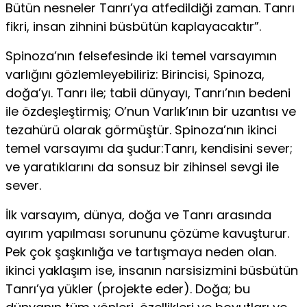
Bütün nesneler Tanrı’ya atfedildiği zaman. Tanrı
fikri, insan zihnini büsbütün kaplayacaktır”.
Spinoza’nın felsefesinde iki temel varsayımın
varlı­ğını gözlemleyebiliriz: Birincisi, Spinoza,
doğa’yı. Tanrı ile; tabii dünyayı, Tanrı’nın bedeni
ile özdeşleştirmiş; O’nun Varlık’ının bir uzantısı ve
tezahürü olarak görmüştür. Spinoza’nın ikinci
temel varsayımı da şudur:Tanrı, kendisini sever;
ve yaratıklarını da sonsuz bir zihinsel sevgi ile
sever.
İlk varsayım, dünya, doğa ve Tanrı arasında
ayırım yapılması sorununu çözüme kavuşturur.
Pek çok şaşkınlığa ve tartışmaya neden olan.
ikinci yaklaşım ise, insanın narsisizmini büsbütün
Tanrı’ya yükler (projekte eder). Doğa; bu