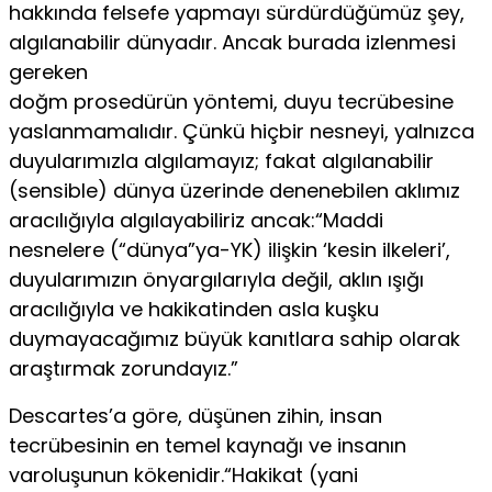
hakkında felsefe yapmayı sürdürdüğümüz şey,
algı­lanabilir dünyadır. Ancak burada izlenmesi
gereken
doğm prosedürün yöntemi, duyu tecrübesine
yaslanmamalıdır. Çünkü hiçbir nesneyi, yalnızca
duyularımızla algılamayız; fakat algılanabilir
(sensible) dünya üzerinde denenebilen aklımız
aracılığıyla algılayabiliriz ancak:“Maddi
nesnelere (“dünya”ya-YK) ilişkin ‘kesin ilkeleri’,
duyularımızın önyargılarıyla değil, aklın ışığı
aracılı­ğıyla ve hakikatinden asla kuşku
duymayacağımız bü­yük kanıtlara sahip olarak
araştırmak zorundayız.”
Descartes’a göre, düşünen zihin, insan
tecrübesinin en temel kaynağı ve insanın
varoluşunun kökenidir.“Hakikat (yani