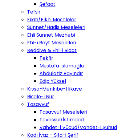
Şefaat
Tefsir
Fıkıh/Fıkhi Meseleler
Sünnet/Hadis Meseleleri
Ehli Sünnet Mezhebi
Ehl-i Beyt Meseleleri
Reddiye & Ehl-i Bidat
Tekfir
Mustafa İslamoğlu
Abdulaziz Bayındır
Edip Yüksel
Kıssa-Menkıbe-Hikaye
Risale-i Nur
Tasavvuf
Tasavvuf Meseleleri
Tevessül/İstimdad
Vahdet-i Vücud/Vahdet-i Şuhud
Kadı İyaz – Şifa-i Şerif