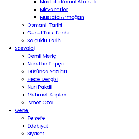
Mustafa Kemal Atatürk
Misyonerler
Mustafa Armağan
Osmanlı Tarihi
Genel Türk Tarihi
Selçuklu Tarihi
Sosyoloji
Cemil Meriç
Nurettin Topçu
Düşünce Yazıları
Hece Dergisi
Nuri Pakdil
Mehmet Kaplan
İsmet Özel
Genel
Felsefe
Edebiyat
Siyaset