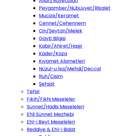
Allah/Ruyetullah
Peygamber/Nübüvvet/Risalet
Mucize/Keramet
Cennet/Cehennem
Cin/Şeytan/Melek
Gayb Bilgisi
Kabir/Ahiret/Haşir
Kader/Kaza
Kıyamet Alametleri
Nüzul-u İsa/Mehdi/Deccal
Ruh/Cisim
Şefaat
Tefsir
Fıkıh/Fıkhi Meseleler
Sünnet/Hadis Meseleleri
Ehli Sünnet Mezhebi
Ehl-i Beyt Meseleleri
Reddiye & Ehl-i Bidat