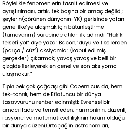
Böylelikle fenomenlerin tasnif edilmesi ve
ayrıştırılması, artık, tek başına bir amaç değildi;
şeylerin(görünen dünyanın-YK) gerisinde yatan
genel ilke’ye ulaşmak için bütünleştirme
(tümevarım) sürecinde atı­lan ilk adımdı. “Hakîkî
felsefî yol” diye yazar Bacon,“duyu ve tikellerden
(parça / cüz’) aksiyomlar (kabul edilmiş
gerçekler) çıkarmak; yavaş yavaş ve belli bir
çizgide ilerleyerek en genel ve son aksiyoma
ulaşmaktır.”
Tıpkı pek çok çağdaşı gibi Copernicus da, hem
tek-tanrılı, hem de Eflatuncu bir dünya
tasavvurunu rehber edinmişti: Evrensel bir
amacı ifade ve temsil eden, harmoninin, düzenli,
rasyonel ve matematiksel ilişkinin hakim olduğu
bir dünya düzeni.Ortaçağ’ın astronomları,