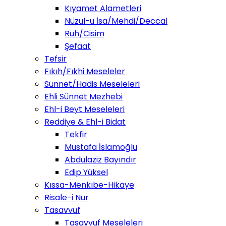
Kıyamet Alametleri
Nüzul-u İsa/Mehdi/Deccal
Ruh/Cisim
Şefaat
Tefsir
Fıkıh/Fıkhi Meseleler
Sünnet/Hadis Meseleleri
Ehli Sünnet Mezhebi
Ehl-i Beyt Meseleleri
Reddiye & Ehl-i Bidat
Tekfir
Mustafa İslamoğlu
Abdulaziz Bayındır
Edip Yüksel
Kıssa-Menkıbe-Hikaye
Risale-i Nur
Tasavvuf
Tasavvuf Meseleleri