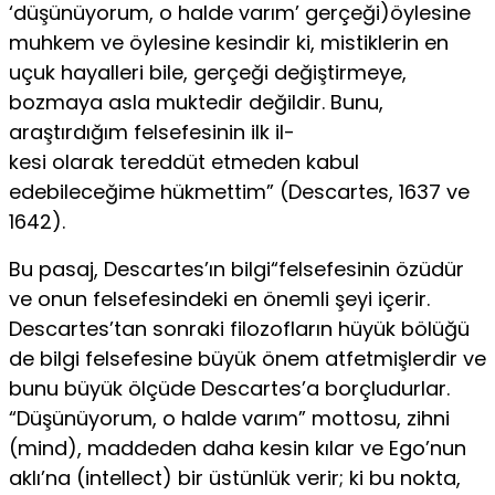
‘düşünüyorum, o halde varım’ gerçeği)öylesine
muhkem ve öylesine kesindir ki, mistiklerin en
uçuk hayalleri bile, gerçeği değiştirmeye,
bozmaya asla muktedir değildir. Bunu,
araştırdığım felsefesinin ilk il-
kesi olarak tereddüt etmeden kabul
edebileceğime hükmettim” (Descartes, 1637 ve
1642).
Bu pasaj, Descartes’ın bilgi“felsefesinin özüdür
ve onun felsefesindeki en önemli şeyi içerir.
Descartes’tan sonraki filozofların hüyük bölüğü
de bilgi felsefesine bü­yük önem atfetmişlerdir ve
bunu büyük ölçüde Descartes’a borçludurlar.
“Düşünüyorum, o halde varım” mottosu, zihni
(mind), maddeden daha kesin kılar ve Ego’nun
aklı’na (intellect) bir üstünlük verir; ki bu nokta,