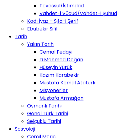
Tevessül/İstimdad
Vahdet-i Vücud/Vahdet-i Şuhud
Kadı İyaz – Şifa-i Şerif
Ebubekir Sifil
Tarih
Yakın Tarih
Cemal Fedayi
D.Mehmed Doğan
Hüseyin Yürük
Kazım Karabekir
Mustafa Kemal Atatürk
Misyonerler
Mustafa Armağan
Osmanlı Tarihi
Genel Türk Tarihi
Selçuklu Tarihi
Sosyoloji
Cemil Meriç