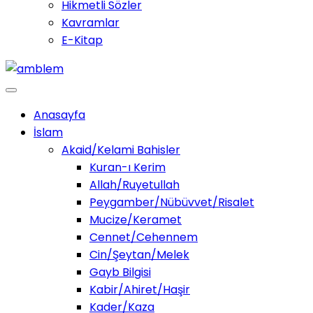
Hikmetli Sözler
Kavramlar
E-Kitap
Anasayfa
İslam
Akaid/Kelami Bahisler
Kuran-ı Kerim
Allah/Ruyetullah
Peygamber/Nübüvvet/Risalet
Mucize/Keramet
Cennet/Cehennem
Cin/Şeytan/Melek
Gayb Bilgisi
Kabir/Ahiret/Haşir
Kader/Kaza