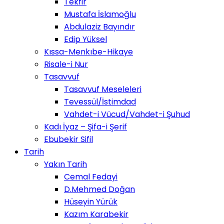
Tekfir
Mustafa İslamoğlu
Abdulaziz Bayındır
Edip Yüksel
Kıssa-Menkıbe-Hikaye
Risale-i Nur
Tasavvuf
Tasavvuf Meseleleri
Tevessül/İstimdad
Vahdet-i Vücud/Vahdet-i Şuhud
Kadı İyaz – Şifa-i Şerif
Ebubekir Sifil
Tarih
Yakın Tarih
Cemal Fedayi
D.Mehmed Doğan
Hüseyin Yürük
Kazım Karabekir