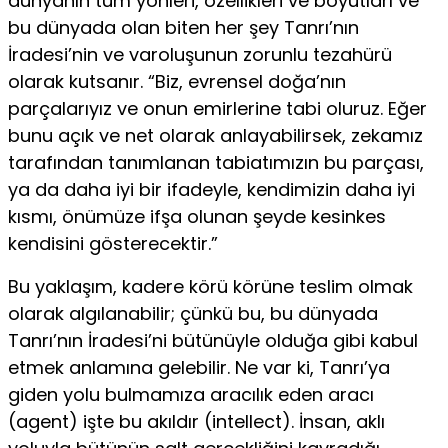
dünyanın tüm yönleri, özellikleri ve boyutları ve
bu dünyada olan biten her şey Tanrı’nın
İradesi’nin ve varoluşunun zorunlu tezahürü
olarak kutsanır. “Biz, evrensel doğa’nın
parçalarıyız ve onun emirlerine tabi oluruz. Eğer
bunu açık ve net olarak anlayabilirsek, zekamız
tarafından tanımlanan tabiatımızın bu parçası,
ya da daha iyi bir ifadeyle, kendimizin daha iyi
kısmı, önümüze ifşa olunan şeyde kesinkes
kendisini gösterecektir.”
Bu yaklaşım, kadere körü körüne teslim olmak
olarak algılanabilir; çünkü bu, bu dünyada
Tanrı’nın İradesi’ni bütünüyle olduğa gibi kabul
etmek anlamına gelebilir. Ne var ki, Tanrı’ya
giden yolu bulmamıza aracılık eden aracı
(agent) işte bu akıldır (intellect). İnsan, aklı