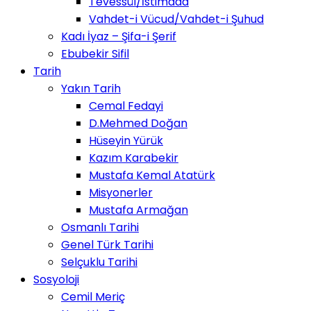
Tevessül/İstimdad
Vahdet-i Vücud/Vahdet-i Şuhud
Kadı İyaz – Şifa-i Şerif
Ebubekir Sifil
Tarih
Yakın Tarih
Cemal Fedayi
D.Mehmed Doğan
Hüseyin Yürük
Kazım Karabekir
Mustafa Kemal Atatürk
Misyonerler
Mustafa Armağan
Osmanlı Tarihi
Genel Türk Tarihi
Selçuklu Tarihi
Sosyoloji
Cemil Meriç