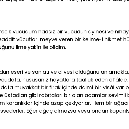
ecik vücudum hadsiz bir vücudun âyinesi ve nihaye
teaddit vücutları meyve veren bir kelime-i hikmet
unu ilmelyakîn ile bildim.
 eseri ve san’atı ve cilvesi olduğunu anlamakla,
cudata, hususan zîhayatlara taallûk eden ef’âlde,
muvakkat bir firak içinde daimî bir visâl var oldu
üstadları gibi rabıtaları bir olan adamlar sevimli 
karanlıklar içinde azap çekiyorlar. Hem bir ağacın 
ı hissederler. Eğer ağaç olmazsa veya ondan koparıls