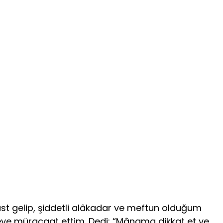
rast gelip, şiddetli alâkadar ve meftun olduğum
yeye müracaat ettim. Dedi: “Mânama dikkat et ve