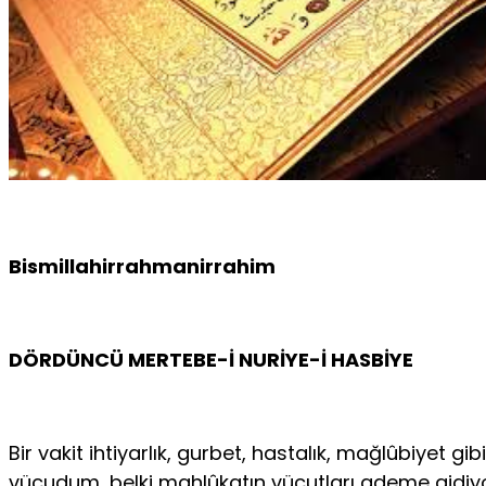
Bismillahirrahmanirrahim
DÖRDÜNCÜ MERTEBE-İ NURİYE-İ HASBİYE
Bir vakit ihtiyarlık, gurbet, hastalık, mağlûbiyet
vücudum, belki mahlûkatın vücutları ademe gidiyor