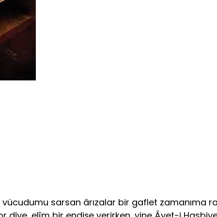
 gibi vücudumu sarsan ârızalar bir gaflet zamanıma 
 diye, elîm bir endişe verirken, yine Âyet-i Hasbi