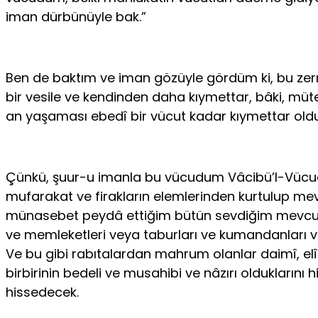
iman dürbünüyle bak.”
Ben de baktım ve iman gözüyle gördüm ki, bu zerr
bir vesile ve kendinden daha kıymettar, bâki, mü
an yaşaması ebedî bir vücut kadar kıymettar olduğ
Çünkü, şuur-u imanla bu vücudum Vâcibü’l-Vücudun
mufarakat ve firakların elemlerinden kurtulup mev
münasebet peydâ ettiğim bütün sevdiğim mevcudata 
ve memleketleri veya taburları ve kumandanları ve 
Ve bu gibi rabıtalardan mahrum olanlar daimî, elîm 
birbirinin bedeli ve musahibi ve nâzırı oldukların
hissedecek.