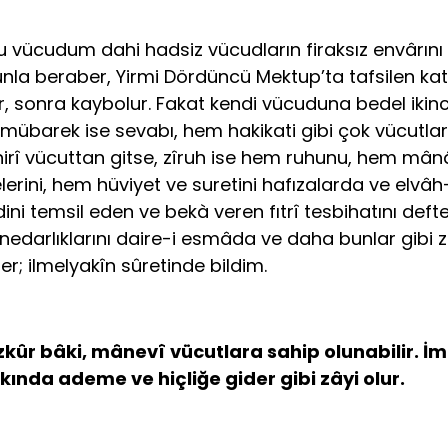
bu vücudum dahi hadsiz vücudların firaksız envârını 
la beraber, Yirmi Dördüncü Mektup’ta tafsilen kat’î 
ılır, sonra kaybolur. Fakat kendi vücuduna bedel ik
 mübarek ise sevabı, hem hakikati gibi çok vücutların
irî vücuttan gitse, zîruh ise hem ruhunu, hem mânâ
elerini, hem hüviyet ve suretini hafızalarda ve el
dini temsil eden ve bekà veren fıtrî tesbihatını deft
yinedarlıklarını daire-i esmâda ve daha bunlar gi
er; ilmelyakîn sûretinde bildim.
ezkûr bâki, mânevî vücutlara sahip olunabilir.
ında ademe ve hiçliğe gider gibi zâyi olur.