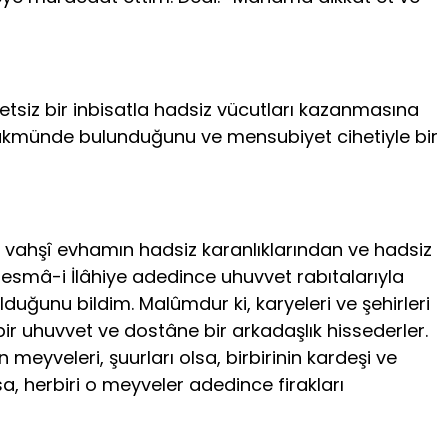
tsiz bir inbisatla hadsiz vücutları kazanmasına
 hükmünde bulunduğunu ve mensubiyet cihetiyle bir
 vahşî evhamın hadsiz karanlıklarından ve hadsiz
 esmâ-i İlâhiye adedince uhuvvet rabıtalarıyla
ğunu bildim. Malûmdur ki, karyeleri ve şehirleri
bir uhuvvet ve dostâne bir arkadaşlık hissederler.
meyveleri, şuurları olsa, birbirinin kardeşi ve
a, herbiri o meyveler adedince firakları