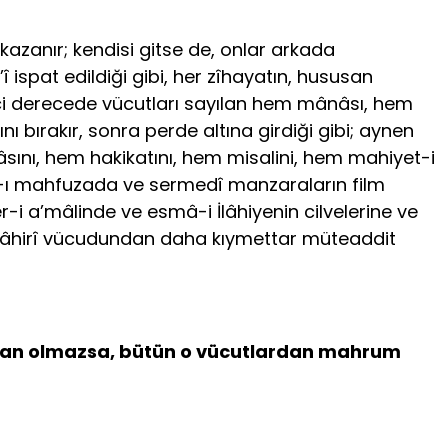
kazanır; kendisi gitse de, onlar arkada
ispat edildiği gibi, her zîhayatın, hususan
inci derecede vücutları sayılan hem mânâsı, hem
ı bırakır, sonra perde altına girdiği gibi; aynen
sını, hem hakikatını, hem misalini, hem mahiyet-i
vâh-ı mahfuzada ve sermedî manzaraların film
er-i a’mâlinde ve esmâ-i İlâhiyenin cilvelerine ve
bi zâhirî vücudundan daha kıymettar müteaddit
 İman olmazsa, bütün o vücutlardan mahrum