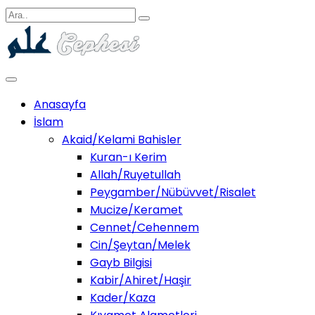
Anasayfa
İslam
Akaid/Kelami Bahisler
Kuran-ı Kerim
Allah/Ruyetullah
Peygamber/Nübüvvet/Risalet
Mucize/Keramet
Cennet/Cehennem
Cin/Şeytan/Melek
Gayb Bilgisi
Kabir/Ahiret/Haşir
Kader/Kaza