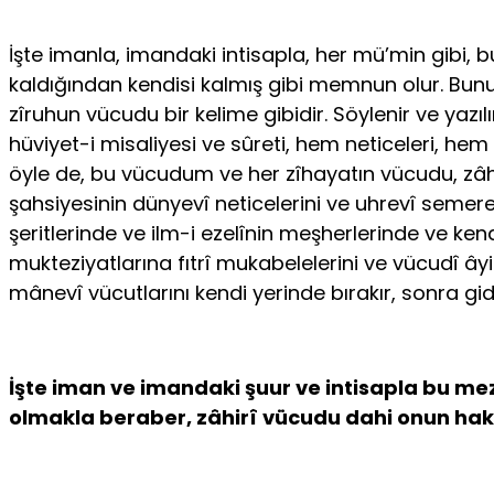
İşte imanla, imandaki intisapla, her mü’min gibi, 
kaldığından kendisi kalmış gibi memnun olur. Bunun
zîruhun vücudu bir kelime gibidir. Söylenir ve yaz
hüviyet-i misaliyesi ve sûreti, hem neticeleri, hem
öyle de, bu vücudum ve her zîhayatın vücudu, zâh
şahsiyesinin dünyevî neticelerini ve uhrevî semer
şeritlerinde ve ilm-i ezelînin meşherlerinde ve ken
mukteziyatlarına fıtrî mukabelelerini ve vücudî â
mânevî vücutlarını kendi yerinde bırakır, sonra gid
İşte iman ve imandaki şuur ve intisapla bu m
olmakla beraber, zâhirî vücudu dahi onun hakk