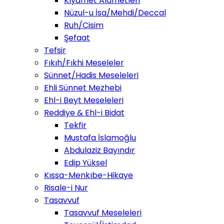
Kıyamet Alametleri
Nüzul-u İsa/Mehdi/Deccal
Ruh/Cisim
Şefaat
Tefsir
Fıkıh/Fıkhi Meseleler
Sünnet/Hadis Meseleleri
Ehli Sünnet Mezhebi
Ehl-i Beyt Meseleleri
Reddiye & Ehl-i Bidat
Tekfir
Mustafa İslamoğlu
Abdulaziz Bayındır
Edip Yüksel
Kıssa-Menkıbe-Hikaye
Risale-i Nur
Tasavvuf
Tasavvuf Meseleleri