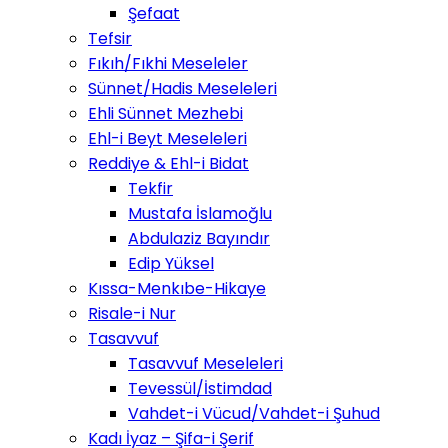
Şefaat
Tefsir
Fıkıh/Fıkhi Meseleler
Sünnet/Hadis Meseleleri
Ehli Sünnet Mezhebi
Ehl-i Beyt Meseleleri
Reddiye & Ehl-i Bidat
Tekfir
Mustafa İslamoğlu
Abdulaziz Bayındır
Edip Yüksel
Kıssa-Menkıbe-Hikaye
Risale-i Nur
Tasavvuf
Tasavvuf Meseleleri
Tevessül/İstimdad
Vahdet-i Vücud/Vahdet-i Şuhud
Kadı İyaz – Şifa-i Şerif