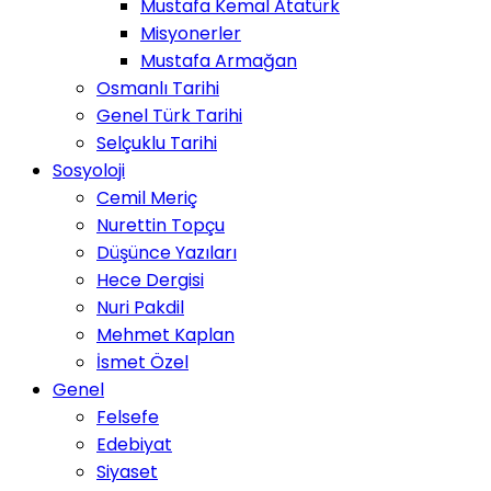
Mustafa Kemal Atatürk
Misyonerler
Mustafa Armağan
Osmanlı Tarihi
Genel Türk Tarihi
Selçuklu Tarihi
Sosyoloji
Cemil Meriç
Nurettin Topçu
Düşünce Yazıları
Hece Dergisi
Nuri Pakdil
Mehmet Kaplan
İsmet Özel
Genel
Felsefe
Edebiyat
Siyaset