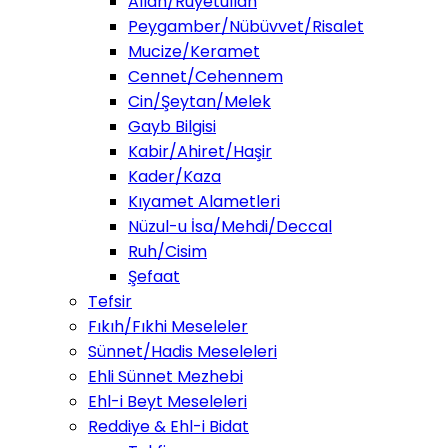
Allah/Ruyetullah
Peygamber/Nübüvvet/Risalet
Mucize/Keramet
Cennet/Cehennem
Cin/Şeytan/Melek
Gayb Bilgisi
Kabir/Ahiret/Haşir
Kader/Kaza
Kıyamet Alametleri
Nüzul-u İsa/Mehdi/Deccal
Ruh/Cisim
Şefaat
Tefsir
Fıkıh/Fıkhi Meseleler
Sünnet/Hadis Meseleleri
Ehli Sünnet Mezhebi
Ehl-i Beyt Meseleleri
Reddiye & Ehl-i Bidat