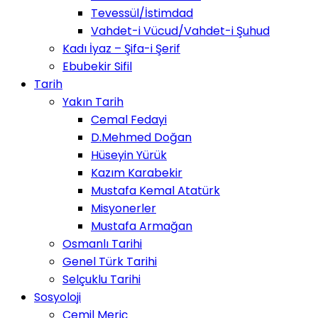
Tevessül/İstimdad
Vahdet-i Vücud/Vahdet-i Şuhud
Kadı İyaz – Şifa-i Şerif
Ebubekir Sifil
Tarih
Yakın Tarih
Cemal Fedayi
D.Mehmed Doğan
Hüseyin Yürük
Kazım Karabekir
Mustafa Kemal Atatürk
Misyonerler
Mustafa Armağan
Osmanlı Tarihi
Genel Türk Tarihi
Selçuklu Tarihi
Sosyoloji
Cemil Meriç