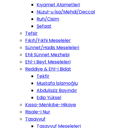
Kıyamet Alametleri
Nüzul-u İsa/Mehdi/Deccal
Ruh/Cisim
Şefaat
Tefsir
Fıkıh/Fıkhi Meseleler
Sünnet/Hadis Meseleleri
Ehli Sünnet Mezhebi
Ehl-i Beyt Meseleleri
Reddiye & Ehl-i Bidat
Tekfir
Mustafa İslamoğlu
Abdulaziz Bayındır
Edip Yüksel
Kıssa-Menkıbe-Hikaye
Risale-i Nur
Tasavvuf
Tasavvuf Meseleleri