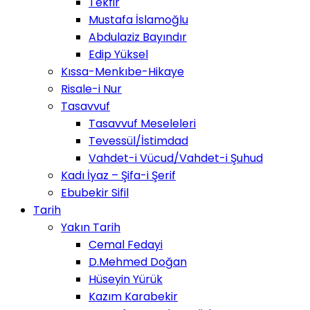
Tekfir
Mustafa İslamoğlu
Abdulaziz Bayındır
Edip Yüksel
Kıssa-Menkıbe-Hikaye
Risale-i Nur
Tasavvuf
Tasavvuf Meseleleri
Tevessül/İstimdad
Vahdet-i Vücud/Vahdet-i Şuhud
Kadı İyaz – Şifa-i Şerif
Ebubekir Sifil
Tarih
Yakın Tarih
Cemal Fedayi
D.Mehmed Doğan
Hüseyin Yürük
Kazım Karabekir