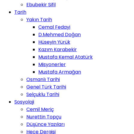
Ebubekir Sifil
Tarih
Yakın Tarih
Cemal Fedayi
D.Mehmed Doğan
Hüseyin Yürük
Kazım Karabekir
Mustafa Kemal Atatürk
Misyonerler
Mustafa Armağan
Osmanlı Tarihi
Genel Türk Tarihi
Selçuklu Tarihi
Sosyoloji
Cemil Meriç
Nurettin Topçu
Düşünce Yazıları
Hece Dergisi