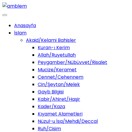
Anasayfa
İslam
Akaid/Kelami Bahisler
Kuran-ı Kerim
Allah/Ruyetullah
Peygamber/Nübüvvet/Risalet
Mucize/Keramet
Cennet/Cehennem
Cin/Şeytan/Melek
Gayb Bilgisi
Kabir/Ahiret/Haşir
Kader/Kaza
Kıyamet Alametleri
Nüzul-u İsa/Mehdi/Deccal
Ruh/Cisim