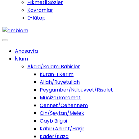
Hikmetli Sözler
Kavramlar
E-Kitap
Anasayfa
İslam
Akaid/Kelami Bahisler
Kuran-ı Kerim
Allah/Ruyetullah
Peygamber/Nübüvvet/Risalet
Mucize/Keramet
Cennet/Cehennem
Cin/Şeytan/Melek
Gayb Bilgisi
Kabir/Ahiret/Haşir
Kader/Kaza