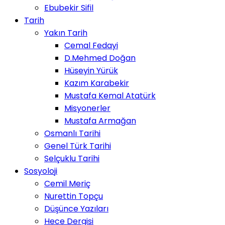
Ebubekir Sifil
Tarih
Yakın Tarih
Cemal Fedayi
D.Mehmed Doğan
Hüseyin Yürük
Kazım Karabekir
Mustafa Kemal Atatürk
Misyonerler
Mustafa Armağan
Osmanlı Tarihi
Genel Türk Tarihi
Selçuklu Tarihi
Sosyoloji
Cemil Meriç
Nurettin Topçu
Düşünce Yazıları
Hece Dergisi