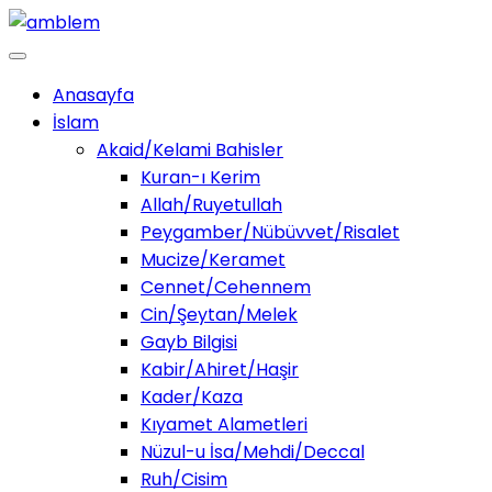
Anasayfa
İslam
Akaid/Kelami Bahisler
Kuran-ı Kerim
Allah/Ruyetullah
Peygamber/Nübüvvet/Risalet
Mucize/Keramet
Cennet/Cehennem
Cin/Şeytan/Melek
Gayb Bilgisi
Kabir/Ahiret/Haşir
Kader/Kaza
Kıyamet Alametleri
Nüzul-u İsa/Mehdi/Deccal
Ruh/Cisim