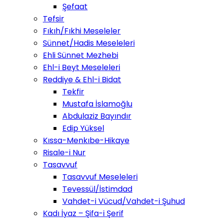
Şefaat
Tefsir
Fıkıh/Fıkhi Meseleler
Sünnet/Hadis Meseleleri
Ehli Sünnet Mezhebi
Ehl-i Beyt Meseleleri
Reddiye & Ehl-i Bidat
Tekfir
Mustafa İslamoğlu
Abdulaziz Bayındır
Edip Yüksel
Kıssa-Menkıbe-Hikaye
Risale-i Nur
Tasavvuf
Tasavvuf Meseleleri
Tevessül/İstimdad
Vahdet-i Vücud/Vahdet-i Şuhud
Kadı İyaz – Şifa-i Şerif