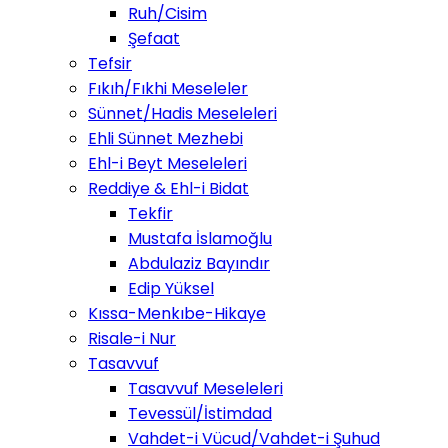
Ruh/Cisim
Şefaat
Tefsir
Fıkıh/Fıkhi Meseleler
Sünnet/Hadis Meseleleri
Ehli Sünnet Mezhebi
Ehl-i Beyt Meseleleri
Reddiye & Ehl-i Bidat
Tekfir
Mustafa İslamoğlu
Abdulaziz Bayındır
Edip Yüksel
Kıssa-Menkıbe-Hikaye
Risale-i Nur
Tasavvuf
Tasavvuf Meseleleri
Tevessül/İstimdad
Vahdet-i Vücud/Vahdet-i Şuhud