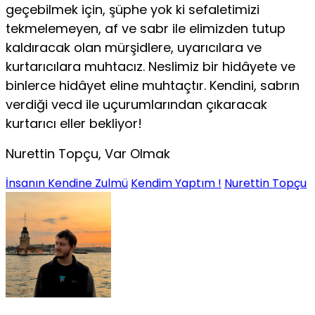
geçebilmek için, şüphe yok ki sefaletimizi
tekmeleme­yen, af ve sabr ile elimizden tutup
kaldıracak olan mürşidlere, uya­rıcılara ve
kurtarıcılara muhtacız. Neslimiz bir hidâyete ve
binlerce hidâyet eline muhtaçtır. Kendini, sabrın
verdiği vecd ile uçurumla­rından çıkaracak
kurtarıcı eller bekliyor!
Nurettin Topçu, Var Olmak
İnsanın Kendine Zulmü
Kendim Yaptım !
Nurettin Topçu