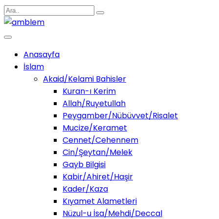
Anasayfa
İslam
Akaid/Kelami Bahisler
Kuran-ı Kerim
Allah/Ruyetullah
Peygamber/Nübüvvet/Risalet
Mucize/Keramet
Cennet/Cehennem
Cin/Şeytan/Melek
Gayb Bilgisi
Kabir/Ahiret/Haşir
Kader/Kaza
Kıyamet Alametleri
Nüzul-u İsa/Mehdi/Deccal