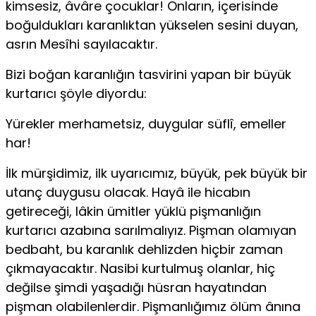
kimsesiz, âvâre çocuklar! Onların, içerisinde
boğuldukları karan­lıktan yükselen sesini duyan,
asrın Mesîhi sayılacaktır.
Bizi boğan karanlığın tasvirini yapan bir büyük
kurtarıcı şöyle diyordu:
Yürekler merhametsiz, duygular süflî, emeller
har!
İlk mürşidimiz, ilk uyarıcımız, büyük, pek büyük bir
utanç duygusu olacak. Hayâ ile hicabın
getireceği, lâkin ümitler yüklü pişmanlığın
kurtarıcı azabına sarılmalıyız. Pişman olamıyan
bed­baht, bu karanlık dehlizden hiçbir zaman
çıkmayacaktır. Nasibi kurtulmuş olanlar, hiç
değilse şimdi yaşadığı hüsran hayatından
pişman olabilenlerdir. Pişmanlığımız ölüm ânına