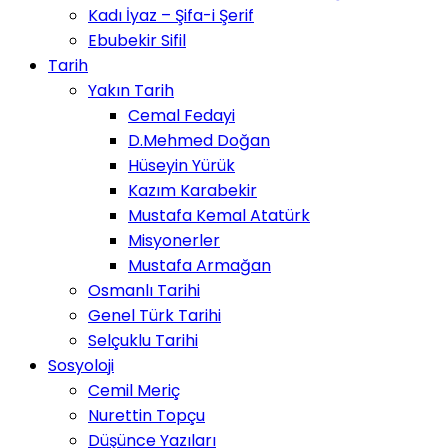
Kadı İyaz – Şifa-i Şerif
Ebubekir Sifil
Tarih
Yakın Tarih
Cemal Fedayi
D.Mehmed Doğan
Hüseyin Yürük
Kazım Karabekir
Mustafa Kemal Atatürk
Misyonerler
Mustafa Armağan
Osmanlı Tarihi
Genel Türk Tarihi
Selçuklu Tarihi
Sosyoloji
Cemil Meriç
Nurettin Topçu
Düşünce Yazıları