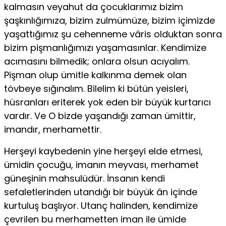
kalmasın veyahut da çocuklarımız bizim
şaşkınlığımıza, bizim zulmümüze, bizim içimizde
yaşattığımız şu cehenneme vâris olduktan sonra
bizim piş­manlığımızı yaşamasınlar. Kendimize
acımasını bilmedik; onlara olsun acıyalım.
Pişman olup ümitle kalkınma demek olan
tövbeye sığınalım. Bilelim ki bütün yeisleri,
hüsranları eriterek yok eden bir büyük kurtarıcı
vardır. Ve O bizde yaşandığı zaman ümittir,
iman­dır, merhamettir.
Herşeyi kaybedenin yine herşeyi elde etmesi,
ümidin çocuğu, imanın meyvası, merhamet
güneşinin mahsulüdür. İnsanın kendi
sefaletlerinden utandığı bir büyük ân içinde
kurtuluş başlıyor. Utanç halinden, kendimize
çevrilen bu merhametten iman ile ümide