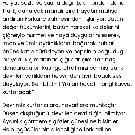
Feryat sözlü ve şuurlu değil. Lâkin ondan daha
trajik, daha çok mânalı; zira hayatın mahşeri
andıran korkunç sahnesinden fış­kırıyor. Bütün
değer hükümlerini, bütün hareket kaidelerini
çiğne­yip hürmet ve hayâ duygularını ezerek,
iman ve ümit aydınlıklarını boğarak, ruhları
önüne katıp sürükleyen ve hepsinin boğulduğu
bir yokluk girdabında çığlıklar çıkartan baş
döndürücü bir kasırga etrafımızı sarmış; sanki
devrilen varlıkların hepsinden ayni boğuk ses
duyuluyor: Ben bittim! Yıkılan hayatı hangi kuvvet
kurtara­cak?
Devrimiz kurtarıcılara, havarilere muhtaçtır.
Düşen düştü­ğünü, devrilen devrildiğini bilmiyor.
Aydınlık görmemiş gözler güneşi ne bilsinler!
Hele içgüdülerinin dilenciliğine terk edilen