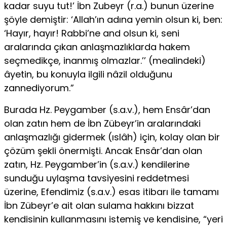
kadar suyu tut!’ İbn Zubeyr (r.a.) bunun üzerine
şöyle demiştir: ‘Allah’ın adına yemin olsun ki, ben:
‘Hayır, hayır! Rabbi’ne and olsun ki, seni
aralarında çıkan anlaşmazlıklarda hakem
seçmedikçe, inanmış olmazlar.’’ (mealindeki)
âyetin, bu konuyla ilgili nâzil olduğunu
zannediyorum.”
Burada Hz. Peygamber (s.a.v.), hem Ensâr’dan
olan zatın hem de İbn Zübeyr’in aralarındaki
anlaşmazlığı gidermek (ıslâh) için, kolay olan bir
çözüm şekli önermişti. Ancak Ensâr’dan olan
zatın, Hz. Peygamber’in (s.a.v.) kendilerine
sunduğu uylaşma tavsiyesini reddetmesi
üzerine, Efendimiz (s.a.v.) esas itibarı ile tamamı
İbn Zübeyr’e ait olan sulama hakkını bizzat
kendisinin kullanmasını istemiş ve kendisine, “yeri