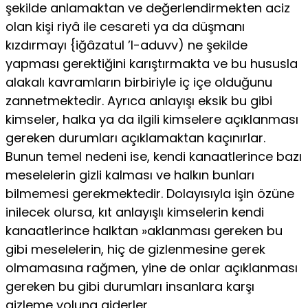
şekilde anlamaktan ve değerlen­dirmekten aciz
olan kişi riyâ ile cesareti ya da düşmanı
kızdırmayı {iğâzatul ’l-aduvv) ne şekilde
yapması gerektiğini karıştırmakta ve bu hususla
alakalı kavramların birbiriyle iç içe olduğunu
zannetmektedir. Ayrıca anlayışı eksik bu gibi
kimseler, halka ya da ilgili kimselere açıklanması
gereken durumları açıklamaktan kaçınırlar.
Bunun temel nedeni ise, kendi kanaatlerince bazı
meselelerin gizli kalması ve halkın bunları
bilmemesi gerekmektedir. Dolayısıyla işin özüne
inilecek olursa, kıt anlayışlı kimselerin kendi
kanaatlerince halktan »aklanması gereken bu
gibi meselelerin, hiç de gizlenmesine gerek
olmamasına rağmen, yine de onlar açıklanması
gereken bu gibi durumları insanlara karşı
gizleme yoluna giderler.