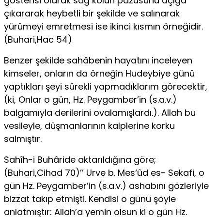
gösterisi olarak sağ kolun pazusunu açığa
çıkararak hey­betli bir şekilde ve salınarak
yürümeyi emretmesi ise ikinci kısmın örneğidir.
(Buhari,Hac 54)
Benzer şekilde sahâbenin hayatını inceleyen
kimseler, onların da örneğin Hudeybiye günü
yaptıkları şeyi sürekli yapmadıklarım görecektir,
(ki, Onlar o gün, Hz. Peygamber’in (s.a.v.)
balgamıyla derilerini ovalamışlardı.). Allah bu
vesileyle, düşmanlarının kalple­rine korku
salmıştır.
Sahîh-i Buhâride aktarıldığına göre;
(Buhari,Cihad 70)’’ Urve b. Mes‘ûd es- Sekafi, o
gün Hz. Peygamber’in (s.a.v.) ashabını gözleriyle
bizzat takıp etmişti. Kendisi o günü şöyle
anlatmıştır: Allah’a yemin olsun ki o gün Hz.