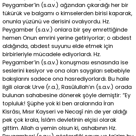
Peygamber’in (s.a.v.) ağzından çıkardığı her bir
tü­kürük ve balgamı o kimselerden birisi kaparak,
onunla yüzünü ve derisini ovalıyordu. Hz.
Peygamber (s.a.v.) onlara bir şey emretti­ğinde
hemen Onun emrini yerine getiriyorlar; o abdest
aldığında, abdest suyunu elde etmek için
birbirleriyle mücadele ediyorlardı. Hz.
Peygamber’in (s.a.v.) konuşması esnasında ise
seslerini kesiyor ve ona olan saygıları sebebiyle
bakışlarını sadece ona hasrediyorlar­dı. Bu haile
ilgili olarak Urve (r.a.), Rasûlullah’ın (s.a.v.) orada
bu­lunan sahabesine dönerek şöyle demiştir: “Ey
topluluk! Şüphe yok ki ben aralarında İran
Kisrâsı, Mısır Kayseri ve Necaşî nin de yer aldığı
pek çok krala, İslâm devletinin elçisi olarak
gittim. Allah a yemin olsun ki, ashabının Hz.