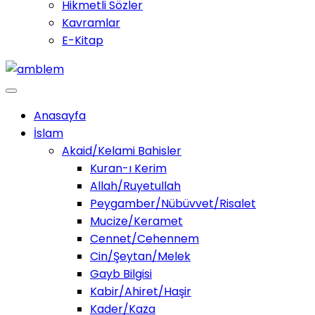
Hikmetli Sözler
Kavramlar
E-Kitap
Anasayfa
İslam
Akaid/Kelami Bahisler
Kuran-ı Kerim
Allah/Ruyetullah
Peygamber/Nübüvvet/Risalet
Mucize/Keramet
Cennet/Cehennem
Cin/Şeytan/Melek
Gayb Bilgisi
Kabir/Ahiret/Haşir
Kader/Kaza