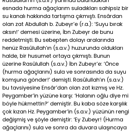
Rasûlullah’ın (s.a.v.) yanında bulundukları
esnada hurma ağaçlarım suladıkları sahipsiz bir
su kanalı hakkında tartışma çıkmıştı. Ensârdan
olan zat Ab­dullah b. Zubeyr’e (r.a.): ‘Suyu bırak
aksın!’ demesi üzerine, İbn Zubeyr de bunu
reddetmişti. Bu sebepten dolayı aralarında
henüz Rasûlullah’ın (s.a.v.) huzurunda oldukları
halde, bir husumet orta­ya çıkmıştı. Bunun
üzerine Rasûlullah (s.a.v.) İbn Zubeyr’e: ‘Önce
(hurma ağaçlarını) sula ve sonrasında da suyu
komşuna gönder!’ demişti. Rasûlullah’ın (s.a.v.)
bu tavsiyesine Ensâr’dan olan zat kızmış ve Hz.
Peygamber’in yüzüne karşı: ‘Halanın oğlu diye mi
böyle hükmettin?’ demiştir. Bu kaba söze karşılık
çok kızan Hz. Peygamber’in (s.a.v.) yüzünün rengi
değişmiş ve şöyle demiştir: ‘Ey Zubeyr! (Hurma
ağaçlarını) sula ve sonra da duvara ulaşıncaya