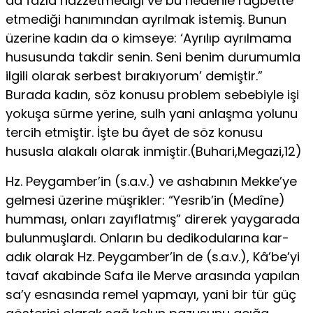
da fazla hazzetmediği ve bu nedenle rağbette
etmediği hanımından ayrılmak istemiş. Bunun
üzerine ka­dın da o kimseye: ‘Ayrılıp ayrılmama
hususunda takdir senin. Seni benim durumumla
ilgili olarak serbest bırakıyorum’ demiştir.”
Burada kadın, söz konusu problem sebebiyle işi
yokuşa sürme yerine, sulh yani anlaşma yolunu
tercih etmiştir. İşte bu âyet de söz konusu
hususla alakalı olarak inmiştir.(Buhari,Megazi,12)
Hz. Peygamber’in (s.a.v.) ve ashabının Mekke’ye
gelmesi üzerine müşrikler: “Yesrib’in (Medîne)
humması, onları zayıflatmış” direrek yaygarada
bulunmuşlardı. Onların bu dedikodularına kar­
adık olarak Hz. Peygamber’in de (s.a.v.), Kâ’be’yi
tavaf akabinde Safa ile Merve arasında yapılan
sa’y esnasında remel yapmayı, yani bir tür güç