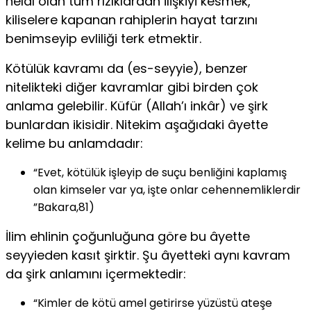
helal olan tüm rızıklardan ilişkiyi kesmek,
kiliselere kapanan rahiplerin hayat tarzını
benimseyip evliliği terk etmektir.
Kötülük kavramı da (es-seyyie), benzer
nitelikteki diğer kav­ramlar gibi birden çok
anlama gelebilir. Küfür (Allah’ı inkâr) ve şirk
bunlardan ikisidir. Nitekim aşağıdaki âyette
kelime bu anlam­dadır:
“Evet, kötülük işleyip de suçu benliğini kaplamış
olan kimseler var ya, işte onlar cehennemliklerdir
”Bakara,81)
İlim ehlinin çoğunluğuna göre bu âyette
seyyieden kasıt şirk­tir. Şu âyetteki aynı kavram
da şirk anlamını içermektedir:
“Kimler de kötü amel getirirse yüzüstü ateşe