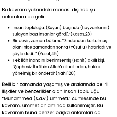
Bu kavram yukarıdaki manası dışında şu
anlamlara da gelir:
İnsan topluluğu. (Suyun) başında (hayvanlarını)
sulayan bazı insanlar gördü.”(Kasas,23)
Bir devir, zaman bölümü:’’Zindandan kurtulmuş
olanı nice zamandan sonra (Yûsuf u) hatırladı ve
şöyle dedi…” (Yusuf,45)
Tek ilâh inancını benimsemiş (Hanîf) akıllı kişi.
“Şüphesiz İbrâhim Allah’a itaat eden, hakka
yönelmiş bir önderdi”(Nahl,120)
Belli bir zamanda yaşamış ve aralarında belirli
ilişkiler ve ben­zerlikler olan insan topluluğu.
“Muhammed (s.a.v.) ümmeti.” cüm­lesinde bu
kavram, ümmet anlamında kullanılmıştır. Bu
kavramın buna benzer başka anlamları da