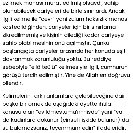
ezilmek manası murat edilmiş olsaydı, sahip
olunabilecek cariyeleri de birle sınırlardı. Ancak
ilgili kelime ile “cevr” yani zulüm haksızlık manası
kastedildiğinden, cariyeler için bir sınırlama
zikredilmemiş ve kişinin dilediği kadar cariyeye
sahip olabilmesinin önü açılmıştır. Çünkü
başlangıçta cariyeler arasında her konuda eşit
davranmak zorunluluğu yoktu. Bu reddiye
sebebiyle “ellâ teûlû” kelimesiyle ilgili, cumhurun
görüşü tercih edilmiştir. Yine de Allah en doğruyu
bilendir.
Kelimelerin farklı anlamlara gelebileceğine dair
başka bir örnek de aşağıdaki âyette ihtilaf
konusu olan “ev lâmestümü’n-nisâe” yani “ya
da kadınlara dokunur (cinsel ilişkide bulunur) da
su bulamaz­sanız, teyemmüm edin” ifadeleridir.