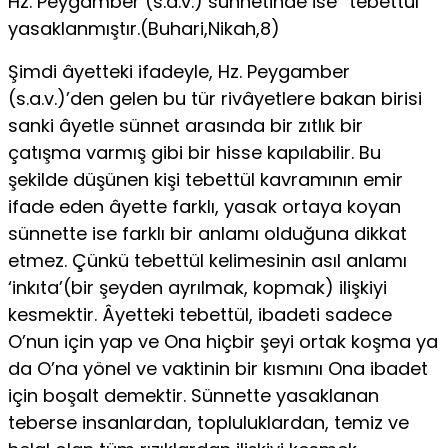
Hz. Peygamber (s.a.v.) sünnetinde ise “tebettül”
yasaklanmıştır.(Buhari,Nikah,8)
Şimdi âyetteki ifadeyle, Hz. Peygamber
(s.a.v.)’den gelen bu tür rivâyetlere bakan birisi
sanki âyetle sünnet arasında bir zıtlık bir
çatışma varmış gibi bir hisse kapılabilir. Bu
şekilde düşünen kişi tebettül kavramının emir
ifade eden âyette farklı, yasak ortaya ko­yan
sünnette ise farklı bir anlamı olduğuna dikkat
etmez. Çünkü tebettül kelimesinin asıl anlamı
‘inkıta’(bir şeyden ayrılmak, kop­mak) ilişkiyi
kesmektir. Âyetteki tebettül, ibadeti sadece
O’nun için yap ve Ona hiçbir şeyi ortak koşma ya
da O’na yönel ve vaktinin bir kısmını Ona ibadet
için boşalt demektir. Sünnette yasaklanan
teberse insanlardan, topluluklardan, temiz ve