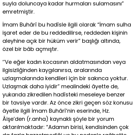
suyla doluncaya kadar hurmaları sula­masını”
emretmiştir.
İmam Buhârî bu hadîsle ilgili olarak “İmam sulha
işaret eder de bu reddedilirse, reddeden kişinin
aleyhine açık bir hüküm verir” başlığı altında,
özel bir bâb açmıştır.
‘’Ve eğer kadın kocasının aldatmasından veya
ilgisizliğinden kaygılanırsa, aralarında
uzlaşmalarında kendileri için bir sakınca yoktur.
Uzlaşmak daha iyidir” mealindeki âyette de,
yukarıda zikredilen hadîsteki meseleye benzer
bir tavsiye vardır. Az önce zikri geçen söz konusu
âyetle ilgili İmam Buhârî’nin eserinde, Hz.
Âişe’den (r.anha) kaynaklı şöyle bir yorum
aktarılmaktadır: “Ada­mın birisi, kendisinden çok