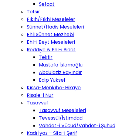
Şefaat
Tefsir
Fıkıh/Fıkhi Meseleler
Sünnet/Hadis Meseleleri
Ehli Sünnet Mezhebi
Ehl-i Beyt Meseleleri
Reddiye & Ehl-i Bidat
Tekfir
Mustafa İslamoğlu
Abdulaziz Bayındır
Edip Yüksel
Kıssa-Menkıbe-Hikaye
Risale-i Nur
Tasavvuf
Tasavvuf Meseleleri
Tevessül/İstimdad
Vahdet-i Vücud/Vahdet-i Şuhud
Kadı İyaz – Şifa-i Şerif