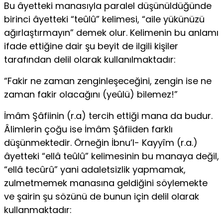
Bu âyetteki manasıyla paralel düşünüldüğünde
birinci âyetteki “teûlû” kelimesi, “aile yükünüzü
ağırlaştırmayın” demek olur. Kelimenin bu anlamı
ifade ettiğine dair şu beyit de ilgili kişiler
tarafından delil olarak kullanılmaktadır:
“Fakir ne zaman zenginleşeceğini, zengin ise ne
zaman fakir olacağını (yeûlü) bilemez!”
İmâm Şâfiinin (r.a) tercih ettiği mana da budur.
Âlimlerin çoğu ise İmâm Şâfiiden farklı
düşünmektedir. Örneğin İbnu’l- Kayyîm (r.a.)
âyetteki “ellâ teûlû” kelimesinin bu manaya değil,
“ellâ tecûrû” yani adaletsizlik yapmamak,
zulmetmemek manasına geldiğini söylemekte
ve şairin şu sözünü de bunun için delil olarak
kullanmaktadır: