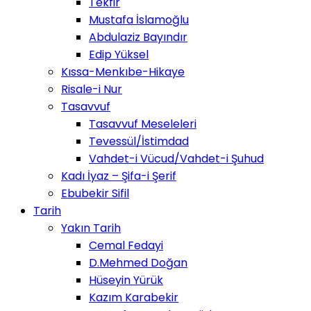
Tekfir
Mustafa İslamoğlu
Abdulaziz Bayındır
Edip Yüksel
Kıssa-Menkıbe-Hikaye
Risale-i Nur
Tasavvuf
Tasavvuf Meseleleri
Tevessül/İstimdad
Vahdet-i Vücud/Vahdet-i Şuhud
Kadı İyaz – Şifa-i Şerif
Ebubekir Sifil
Tarih
Yakın Tarih
Cemal Fedayi
D.Mehmed Doğan
Hüseyin Yürük
Kazım Karabekir