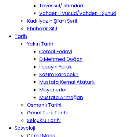
Tevessül/İstimdad
Vahdet-i Vücud/Vahdet-i Şuhud
Kadı İyaz – Şifa-i Şerif
Ebubekir Sifil
Tarih
Yakın Tarih
Cemal Fedayi
D.Mehmed Doğan
Hüseyin Yürük
Kazım Karabekir
Mustafa Kemal Atatürk
Misyonerler
Mustafa Armağan
Osmanlı Tarihi
Genel Türk Tarihi
Selçuklu Tarihi
Sosyoloji
Cemil Meriç