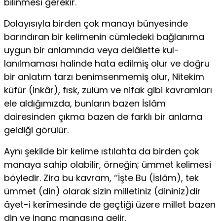
bilinmesi gerekir.
Dolayısıyla birden çok manayı bünyesinde
barındıran bir kelime­nin cümledeki bağlanıma
uygun bir anlamında veya delâlette kul­
lanılmaması halinde hata edilmiş olur ve doğru
bir anlatım tarzı benimsenmemiş olur, Nitekim
küfür (inkâr), fısk, zulüm ve nifak gibi kavramları
ele aldığımızda, bunların bazen İslâm
dairesinden çıkma bazen de farklı bir anlama
geldiği görülür.
Aynı şekilde bir kelime ıstılahta da birden çok
manaya sahip olabilir, örneğin; ümmet kelimesi
böyledir. Zira bu kavram, ‘’İşte Bu (İslâm), tek
ümmet (din) olarak sizin milletiniz (dininiz)dir
âyet-i kerîmesinde de geçtiği üzere millet bazen
din ve inanç ma­nasına gelir.