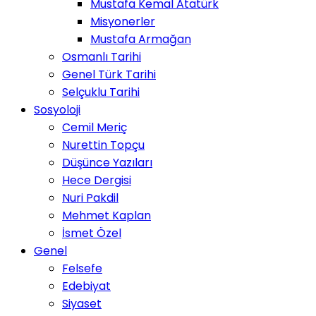
Mustafa Kemal Atatürk
Misyonerler
Mustafa Armağan
Osmanlı Tarihi
Genel Türk Tarihi
Selçuklu Tarihi
Sosyoloji
Cemil Meriç
Nurettin Topçu
Düşünce Yazıları
Hece Dergisi
Nuri Pakdil
Mehmet Kaplan
İsmet Özel
Genel
Felsefe
Edebiyat
Siyaset