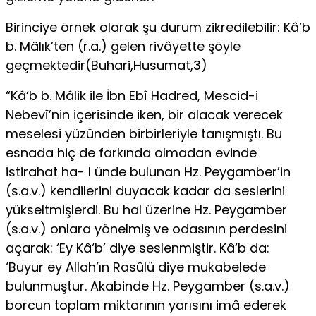
Birinciye örnek olarak şu durum zikredilebilir: Kâ‘b
b. Mâlık’ten (r.a.) gelen rivâyette şöyle
geçmektedir(Buhari,Husumat,3)
“Kâ‘b b. Mâlik ile İbn Ebî Hadred, Mescid-i
Nebevî’nin içerisinde iken, bir alacak verecek
meselesi yüzünden birbirleriyle tanışmıştı. Bu
esnada hiç de farkında olmadan evinde
istirahat ha- I ünde bulunan Hz. Peygamber’in
(s.a.v.) kendilerini duyacak kadar da seslerini
yükseltmişlerdi. Bu hal üzerine Hz. Peygamber
(s.a.v.) onlara yönelmiş ve odasının perdesini
açarak: ‘Ey Kâ‘b’ diye ses­lenmiştir. Kâ‘b da:
‘Buyur ey Allah’ın Rasûlü diye mukabelede
bulunmuştur. Akabinde Hz. Peygamber (s.a.v.)
borcun toplam miktarının yarısını imâ ederek