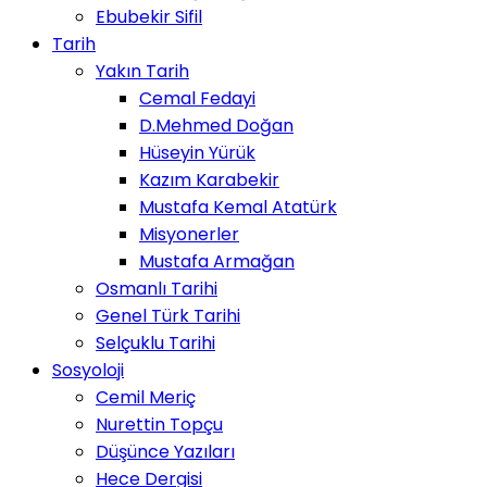
Ebubekir Sifil
Tarih
Yakın Tarih
Cemal Fedayi
D.Mehmed Doğan
Hüseyin Yürük
Kazım Karabekir
Mustafa Kemal Atatürk
Misyonerler
Mustafa Armağan
Osmanlı Tarihi
Genel Türk Tarihi
Selçuklu Tarihi
Sosyoloji
Cemil Meriç
Nurettin Topçu
Düşünce Yazıları
Hece Dergisi