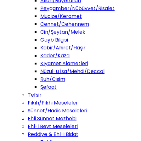
Allah/Ruyetullah
Peygamber/Nübüvvet/Risalet
Mucize/Keramet
Cennet/Cehennem
Cin/Şeytan/Melek
Gayb Bilgisi
Kabir/Ahiret/Haşir
Kader/Kaza
Kıyamet Alametleri
Nüzul-u İsa/Mehdi/Deccal
Ruh/Cisim
Şefaat
Tefsir
Fıkıh/Fıkhi Meseleler
Sünnet/Hadis Meseleleri
Ehli Sünnet Mezhebi
Ehl-i Beyt Meseleleri
Reddiye & Ehl-i Bidat