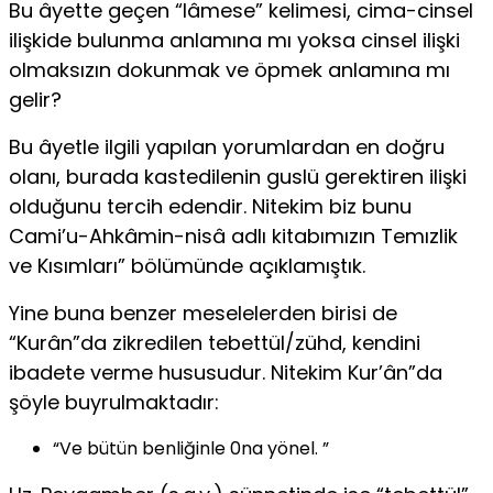
Bu âyette geçen “lâmese” kelimesi, cima-cinsel
ilişkide bulunma anlamına mı yoksa cinsel ilişki
olmaksızın dokunmak ve öpmek anlamına mı
gelir?
Bu âyetle ilgili yapılan yorumlardan en doğru
olanı, burada kastedilenin guslü gerektiren ilişki
olduğunu tercih edendir. Nite­kim biz bunu
Cami’u-Ahkâmin-nisâ adlı kitabımızın Temızlik
ve Kısımları” bölümünde açıklamıştık.
Yine buna benzer meselelerden birisi de
“Kurân”da zikre­dilen tebettül/zühd, kendini
ibadete verme hususudur. Nitekim Kur’ân”da
şöyle buyrulmaktadır:
“Ve bütün benliğinle 0na yönel. ”