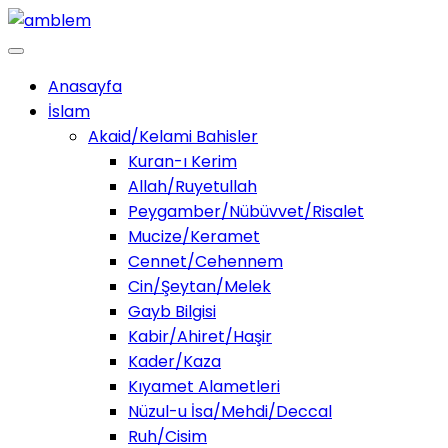
Anasayfa
İslam
Akaid/Kelami Bahisler
Kuran-ı Kerim
Allah/Ruyetullah
Peygamber/Nübüvvet/Risalet
Mucize/Keramet
Cennet/Cehennem
Cin/Şeytan/Melek
Gayb Bilgisi
Kabir/Ahiret/Haşir
Kader/Kaza
Kıyamet Alametleri
Nüzul-u İsa/Mehdi/Deccal
Ruh/Cisim