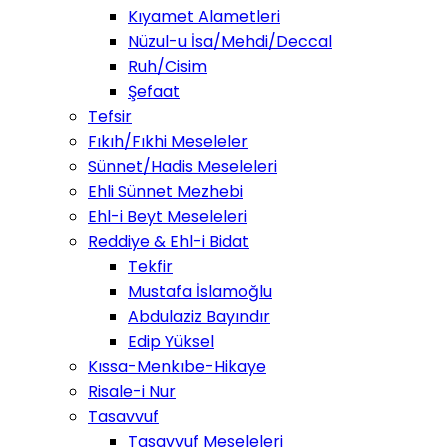
Kıyamet Alametleri
Nüzul-u İsa/Mehdi/Deccal
Ruh/Cisim
Şefaat
Tefsir
Fıkıh/Fıkhi Meseleler
Sünnet/Hadis Meseleleri
Ehli Sünnet Mezhebi
Ehl-i Beyt Meseleleri
Reddiye & Ehl-i Bidat
Tekfir
Mustafa İslamoğlu
Abdulaziz Bayındır
Edip Yüksel
Kıssa-Menkıbe-Hikaye
Risale-i Nur
Tasavvuf
Tasavvuf Meseleleri