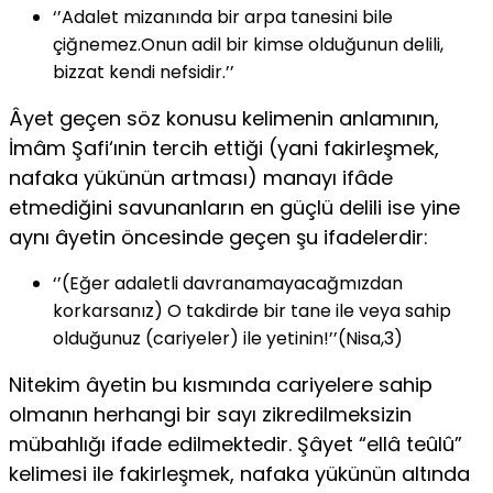
‘’Adalet mizanında bir arpa tanesini bile
çiğnemez.Onun adil bir kimse olduğunun delili,
bizzat kendi nefsidir.’’
Âyet geçen söz konusu kelimenin anlamının,
İmâm Şafi‘ınin tercih ettiği (yani fakirleşmek,
nafaka yükünün artması) manayı ifâde
etmediğini savunanların en güçlü delili ise yine
aynı âyetin öncesinde geçen şu ifadelerdir:
‘’(Eğer adaletli davranamayacağmızdan
korkarsanız) O takdirde bir tane ile veya sahip
olduğunuz (cariyeler) ile yetinin!’’(Nisa,3)
Nitekim âyetin bu kısmında cariyelere sahip
olmanın herhangi bir sayı zikredilmeksizin
mübahlığı ifade edilmektedir. Şâyet “ellâ teûlû”
kelimesi ile fakirleşmek, nafaka yükünün altında