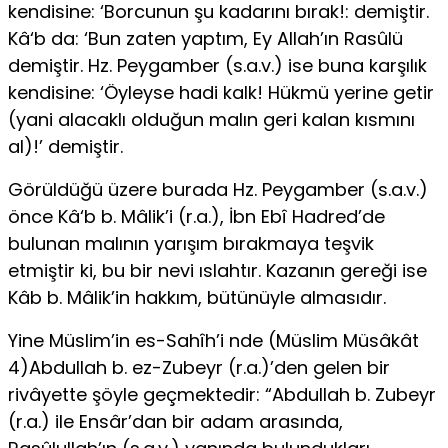
kendisine: ‘Borcunun şu kadarını bırak!: demiştir.
Kâ‘b da: ‘Bun zaten yaptım, Ey Allah’ın Rasûlü
demiştir. Hz. Peygamber (s.a.v.) ise buna karşılık
kendisine: ‘Öy­leyse hadi kalk! Hükmü yerine getir
(yani alacaklı olduğun malın geri kalan kısmını
al)!’ demiştir.
Görüldüğü üzere burada Hz. Peygamber (s.a.v.)
önce Kâ‘b b. Mâlik’i (r.a.), İbn Ebî Hadred’de
bulunan malının yarışım bırakma­ya teşvik
etmiştir ki, bu bir nevi ıslahtır. Kazanın gereği ise
Kâb b. Mâlik’in hakkım, bütünüyle almasıdır.
Yine Müslim’in es-Sahîh’i nde (Müslim Müsâkât
4)Abdullah b. ez-Zubeyr (r.a.)’den gelen bir
rivâyette şöyle geçmektedir: “Abdullah b. Zubeyr
(r.a.) ile Ensâr’dan bir adam arasında,