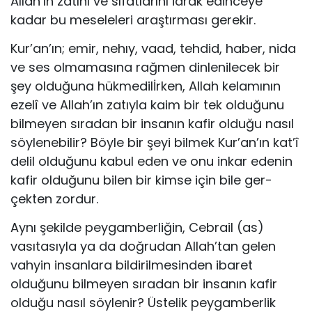
Allah’ın zatını ve sıfatlarını idrak edinceye
kadar bu meseleleri araştırması gerekir.
Kur’an’ın; emir, nehıy, vaad, tehdid, haber, nida
ve ses olmamasına rağ­men dinlenilecek bir
şey olduğuna hükmedilİrken, Allah kelamının
ezelî ve Allah’ın zatıyla kaim bir tek olduğunu
bilmeyen sıradan bir insanın kafir ol­duğu nasıl
söylenebilir? Böyle bir şeyi bilmek Kur’an’ın kat’î
delil olduğunu kabul eden ve onu inkar edenin
kafir olduğunu bilen bir kimse için bile ger­
çekten zordur.
Aynı şekilde peygamberliğin, Cebrail (as)
vasıtasıyla ya da doğrudan Al­lah’tan gelen
vahyin insanlara bildirilmesinden ibaret
olduğunu bilmeyen sı­radan bir insanın kafir
olduğu nasıl söylenir? Üstelik peygamberlik