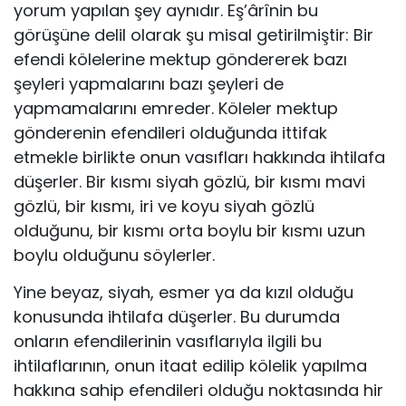
yo­rum yapılan şey aynıdır. Eş’ârînin bu
görüşüne delil olarak şu misal getiril­miştir: Bir
efendi kölelerine mektup göndererek bazı
şeyleri yapmalarını ba­zı şeyleri de
yapmamalarını emreder. Köleler mektup
gönderenin efendile­ri olduğunda ittifak
etmekle birlikte onun vasıfları hakkında ihtilafa
düşer­ler. Bir kısmı siyah gözlü, bir kısmı mavi
gözlü, bir kısmı, iri ve koyu siyah gözlü
olduğunu, bir kısmı orta boylu bir kısmı uzun
boylu olduğunu söy­lerler.
Yine beyaz, siyah, esmer ya da kızıl olduğu
konusunda ihtilafa düşer­ler. Bu durumda
onların efendilerinin vasıflarıyla ilgili bu
ihtilaflarının, onun itaat edilip kölelik yapılma
hakkına sahip efendileri olduğu noktasın­da hir