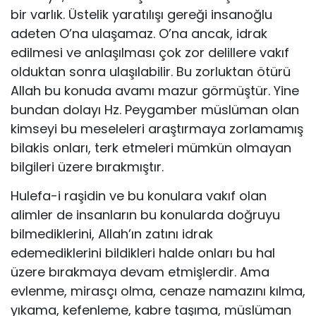
bir varlık. Üstelik yaratılışı ge­reği insanoğlu
adeten O’na ulaşamaz. O’na ancak, idrak
edilmesi ve anlaşıl­ması çok zor delillere vakıf
olduktan sonra ulaşılabilir. Bu zorluktan ötürü
Allah bu konuda avamı mazur görmüştür. Yine
bundan dolayı Hz. Pey­gamber müslüman olan
kimseyi bu meseleleri araştırmaya zorlamamış
bi­lakis onları, terk etmeleri mümkün olmayan
bilgileri üzere bırakmıştır.
Hulefa-i raşidin ve bu konulara vakıf olan
alimler de insanların bu konularda doğruyu
bilmediklerini, Allah’ın zatını idrak
edemediklerini bildikleri hal­de onları bu hal
üzere bırakmaya devam etmişlerdir. Ama
evlenme, miras­çı olma, cenaze namazını kılma,
yıkama, kefenleme, kabre taşıma, müslü­man