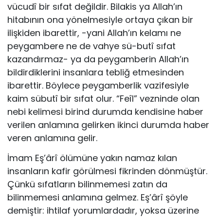
vücudî bir sıfat değildir. Bilakis ya Allah’ın
hitabının ona yönelmesiyle ortaya çıkan bir
ilişkiden ibarettir, -yani Allah’ın kelamı ne
peygambere ne de vahye sü-butî sıfat
kazandırmaz- ya da peygamberin Allah’ın
bildirdiklerini insanlara tebliğ etmesinden
ibarettir. Böylece peygamberlik vazifesiyle
kaim sübutî bir sıfat olur. “Feîl” vezninde olan
nebi kelimesi birind durumda kendisine ha­ber
verilen anlamına gelirken ikinci durumda haber
veren anlamına gelir.
İmam Eş’ârî ölümüne yakın namaz kılan
insanların kafir görülmesi fik­rinden dönmüştür.
Çünkü sıfatların bilinmemesi zatın da
bilinmemesi anla­mına gelmez. Eş’ârî şöyle
demiştir: ihtilaf yorumlardadır, yoksa üzerine