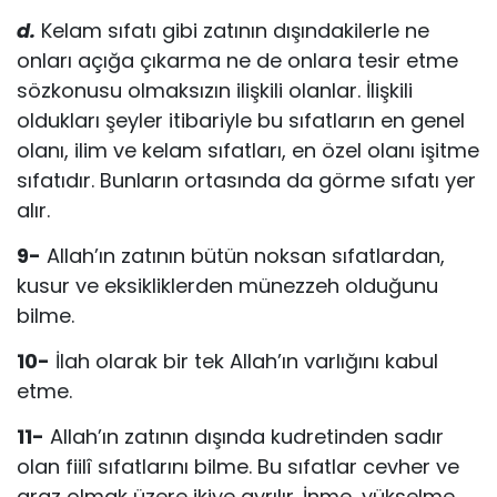
d.
Kelam sıfatı gibi zatının dışındakilerle ne
onları açığa çıkarma ne de onlara tesir etme
sözkonusu olmaksızın ilişkili olanlar. İlişkili
oldukları şeyler itibariyle bu sıfatların en genel
olanı, ilim ve kelam sıfatları, en özel olanı işitme
sıfatıdır. Bunların ortasında da görme sı­fatı yer
alır.
9-
Allah’ın zatının bütün noksan sıfatlardan,
kusur ve eksikliklerden mü­nezzeh olduğunu
bilme.
10-
İlah olarak bir tek Allah’ın varlığını kabul
etme.
11-
Allah’ın zatının dışında kudretinden sadır
olan fiilî sıfatlarını bilme. Bu sıfatlar cevher ve
araz olmak üzere ikiye ayrılır. İnme, yükselme,