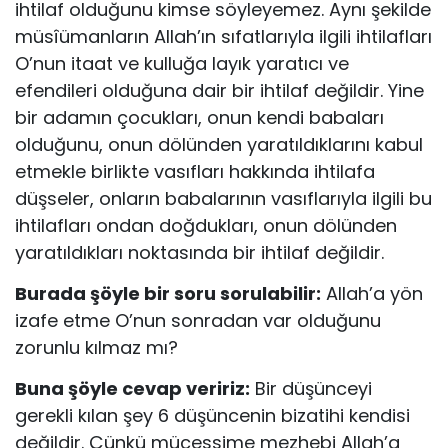
ihtilaf olduğunu kimse söyleyemez. Aynı şekilde
müsîümanların Al­lah’ın sıfatlarıyla ilgili ihtilafları
O’nun itaat ve kulluğa layık yaratıcı ve
efendileri olduğuna dair bir ihtilaf değildir. Yine
bir adamın çocukları, onun kendi babaları
olduğunu, onun dölünden yaratıldıklarını kabul
etmekle bir­likte vasıfları hakkında ihtilafa
düşseler, onların babalarının vasıflarıyla il­gili bu
ihtilafları ondan doğdukları, onun dölünden
yaratıldıkları noktasın­da bir ihtilaf değildir.
Burada şöyle bir soru sorulabilir:
Allah’a yön
izafe etme O’nun sonradan var olduğunu
zorunlu kılmaz mı?
Buna şöyle cevap veririz:
Bir düşünceyi
gerekli kılan şey 6 düşüncenin bizatihi kendisi
değildir. Çünkü mücessime mezhebi Allah’a