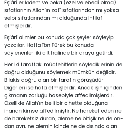
Eş’ârîler kıdem ve beka (ezel ve ebedî olma)
sıfatlarının Allah’ın zatî sı­fatlarından mı yoksa
selbî sıfatlarından mı olduğunda ihtilaf
etmişlerdir.
Eş’ârî alimler bu konuda çok şeyler söyleyip
yazdılar. Hatta îbn Fûrek bu ko­nuda
söylenenleri iki cilt halinde bir araya getirdi.
Her iki taraftaki müctehitlerin söylediklerinin de
doğru olduğunu söyle­mek mümkün değildir.
Bilakis doğru olan bir tarafın görüşüdür.
Diğerleri ise hata etmişlerdir. Ancak işin içinden
çıkmanın zorluğu hasebiyle affedilmişlerdir.
Özellikle Allah’ın belli bir cihette olduğuna
inanan kimse affedilmiştir. Ne hareket eden ne
de hareketsiz duran, aleme ne bitişik ne de on­
dan ayrı, ne alemin içinde ne de dışında olan