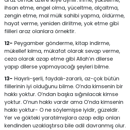
ihsan et­me, engel olma, yüceltme, alçaltma,
zengin etme, mal mülk sahibi yapma, öl­dürme,
hayat verme, yeniden diriltme, yok etme gibi
fiilleri araz olanlara ör­nektir.
12-
Peygamber gönderme, kitap indirme,
mükellef kılma, mükafat olarak sevap verme,
ceza olarak azap etme gibi Allah’ın dilerse
yapıp dilerse yap­mayacağı şeyleri bilme.
13-
Hayırlı-şerli, faydalı-zararlı, az-çok bütün
fiillerinin iyi olduğunu bilme. O’nda kimsenin bir
hakkı yoktur. O’ndan başka sığınılacak kimse
yoktur. O’nun hakkı vardır ama O’nda kimsenin
hakkı yoktur- O ne söylemişse iyidir, güzeldir.
Yer ve gökteki yaratılmışlara azap edip onları
kendinden uzaklaştırsa bile adil davranmış olur.