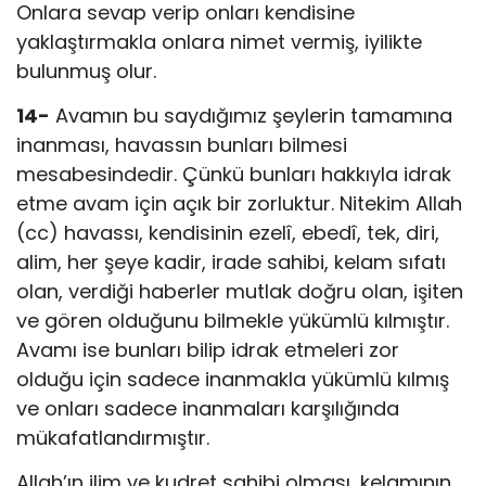
Onlara sevap verip onları kendisine
yaklaştırmak­la onlara nimet vermiş, iyilikte
bulunmuş olur.
14-
Avamın bu saydığımız şeylerin tamamına
inanması, havassın bun­ları bilmesi
mesabesindedir. Çünkü bunları hakkıyla idrak
etme avam için açık bir zorluktur. Nitekim Allah
(cc) havassı, kendisinin ezelî, ebedî, tek, diri,
alim, her şeye kadir, irade sahibi, kelam sıfatı
olan, verdiği haberler mutlak doğru olan, işiten
ve gören olduğunu bilmekle yükümlü kılmıştır.
Avamı ise bunları bilip idrak etmeleri zor
olduğu için sadece inanmakla yükümlü kılmış
ve onları sadece inanmaları karşılığında
mükafatlandır­mıştır.
Allah’ın ilim ve kudret sahibi olması, kelamının