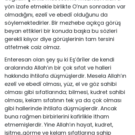
yön izafe etmekle birlikte O’nun sonradan var
olmadığını, ezelî ve ebedî olduğunu da
söylemektedirler. Bir mezhebe açıkça görüş
beyan ettikleri bir konuda başka bu sözleri
gerekli kılıyor diye görüşlerinin tam tersini
atfetmek caiz olmaz.
Enteresan olan şey şu ki Eş’ârîler de kendi
aralarında Allah’ın bir çok sı­fat ve halleri
hakkında ihtilafa düşmüşlerdir. Mesela Allah’ın
ezelî ve ebedî olması, yüz, el ve göz sahibi
olması gibi sıfatlarında; bilmesi, kudret sahibi
olması, kelam sıfatının tek ya da çok olması
gibi hallerinde ihtilafa düşmüş­lerdir. Ancak
buna rağmen birbirlerini kafirlikle itham
etmemişlerdir. Yine Allah’ın hayat, kudret,
işitme,.görme ve kelam sıfatlarına sahip