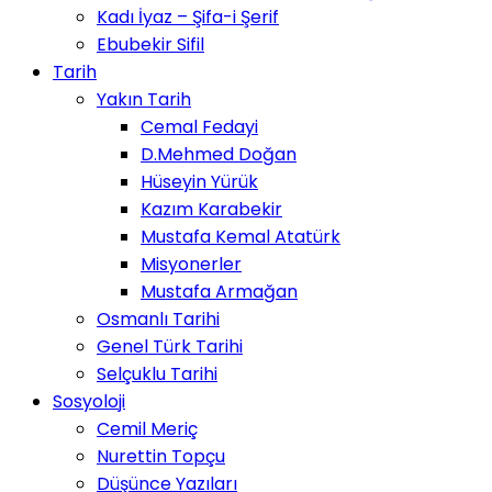
Kadı İyaz – Şifa-i Şerif
Ebubekir Sifil
Tarih
Yakın Tarih
Cemal Fedayi
D.Mehmed Doğan
Hüseyin Yürük
Kazım Karabekir
Mustafa Kemal Atatürk
Misyonerler
Mustafa Armağan
Osmanlı Tarihi
Genel Türk Tarihi
Selçuklu Tarihi
Sosyoloji
Cemil Meriç
Nurettin Topçu
Düşünce Yazıları