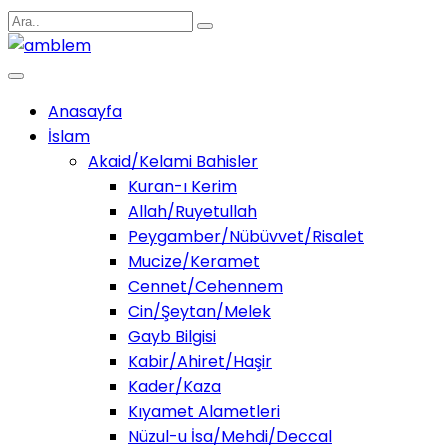
Anasayfa
İslam
Akaid/Kelami Bahisler
Kuran-ı Kerim
Allah/Ruyetullah
Peygamber/Nübüvvet/Risalet
Mucize/Keramet
Cennet/Cehennem
Cin/Şeytan/Melek
Gayb Bilgisi
Kabir/Ahiret/Haşir
Kader/Kaza
Kıyamet Alametleri
Nüzul-u İsa/Mehdi/Deccal