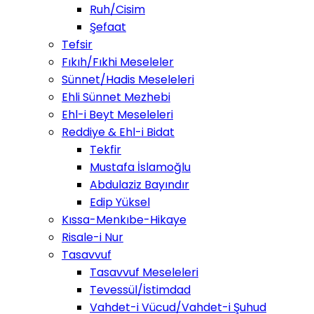
Ruh/Cisim
Şefaat
Tefsir
Fıkıh/Fıkhi Meseleler
Sünnet/Hadis Meseleleri
Ehli Sünnet Mezhebi
Ehl-i Beyt Meseleleri
Reddiye & Ehl-i Bidat
Tekfir
Mustafa İslamoğlu
Abdulaziz Bayındır
Edip Yüksel
Kıssa-Menkıbe-Hikaye
Risale-i Nur
Tasavvuf
Tasavvuf Meseleleri
Tevessül/İstimdad
Vahdet-i Vücud/Vahdet-i Şuhud