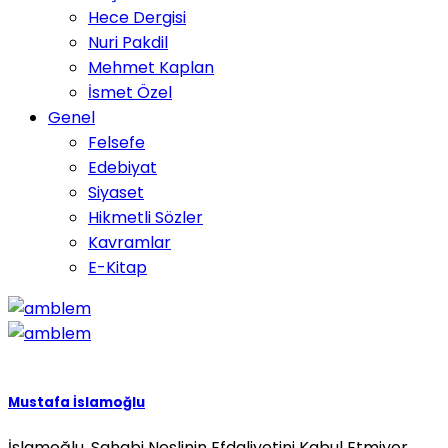
Hece Dergisi
Nuri Pakdil
Mehmet Kaplan
İsmet Özel
Genel
Felsefe
Edebiyat
Siyaset
Hikmetli Sözler
Kavramlar
E-Kitap
Mustafa İslamoğlu
İslamoğlu, Sahabi Neslinin Efdaliyetini Kabul Etmiyor