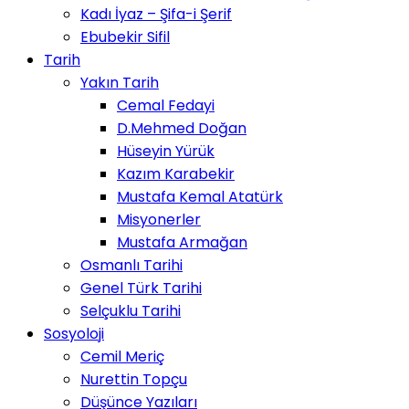
Kadı İyaz – Şifa-i Şerif
Ebubekir Sifil
Tarih
Yakın Tarih
Cemal Fedayi
D.Mehmed Doğan
Hüseyin Yürük
Kazım Karabekir
Mustafa Kemal Atatürk
Misyonerler
Mustafa Armağan
Osmanlı Tarihi
Genel Türk Tarihi
Selçuklu Tarihi
Sosyoloji
Cemil Meriç
Nurettin Topçu
Düşünce Yazıları