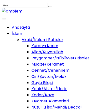
Anasayfa
İslam
Akaid/Kelami Bahisler
Kuran-ı Kerim
Allah/Ruyetullah
Peygamber/Nübüvvet/Risalet
Mucize/Keramet
Cennet/Cehennem
Cin/Şeytan/Melek
Gayb Bilgisi
Kabir/Ahiret/Haşir
Kader/Kaza
Kıyamet Alametleri
Nüzul-u İsa/Mehdi/Deccal