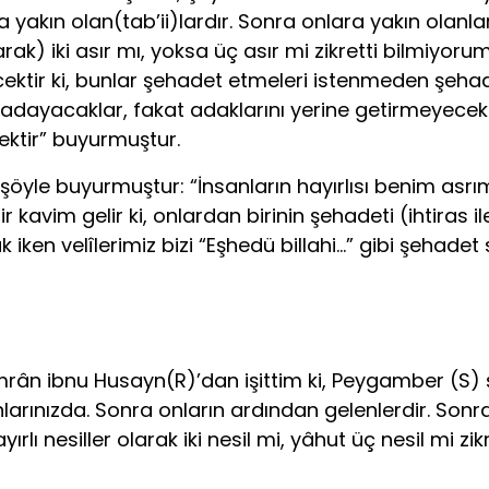
yakın olan(tab’ii)lardır. Sonra onlara yakın olanlar
rak) iki asır mı, yoksa üç asır mi zikretti bilmiyorum
ektir ki, bunlar şehadet etmeleri istenmeden şehad
 adayacak­lar, fakat adaklarını yerine getirmeyecek
tir” buyurmuştur.
le bu­yurmuştur: “İnsanların hayırlısı benim asrımd
bir kavim gelir ki, onlardan birinin şehadeti (ihtira
iken velî­lerimiz bizi “Eşhedü billahi…” gibi şehadet 
mrân ibnu Husayn(R)’dan işittim ki, Peygamber (S)
larınızda. Sonra onların ardından gelenlerdir. Sonra
lı nesiller olarak iki nesil mi, yâhut üç nesil mi zi