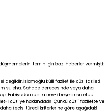
düşmemelerini temin için bazı haberler vermişti:
ğildir..İslamoğlu külli fazilet ile cüzi fazileti
r kısım suleha, Sahabe derecesinde veya daha
cevap: Enbiyadan sonra nev-i beşerin en efdali
et-i cüz’iye hakkındadır. Çünkü cüz’î fazilette ve
daha fecisi türedi kriterlerine göre aşağıdaki