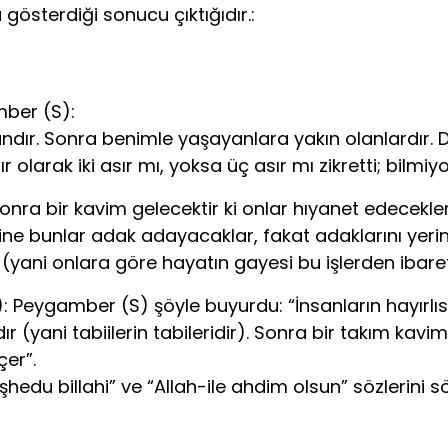
österdiği sonucu çıktığıdır.:
mber (S):
andır. Sonra be­nimle yaşayanlara yakın olanlardır.
olarak iki asır mı, yoksa üç asır mı zikretti; bilmiyo
a bir ka­vim gelecektir ki onlar hıyanet edecekler
ne bunlar adak adayacaklar, fakat adaklarını yerine
ni onlara göre hayatın gayesi bu işlerden ibaret
: Peygam­ber (S) şöyle buyurdu: “İnsanların hayırlı
r (yani tabiilerin tabileridir). Sonra bir takım kavim
er”.
Eşhedu billahi” ve “Allah-ile ahdim olsun” sözlerini 