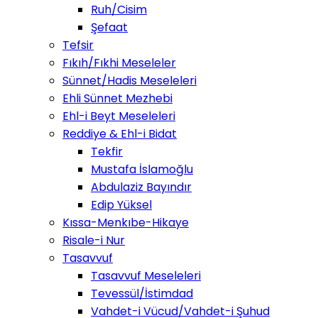
Ruh/Cisim
Şefaat
Tefsir
Fıkıh/Fıkhi Meseleler
Sünnet/Hadis Meseleleri
Ehli Sünnet Mezhebi
Ehl-i Beyt Meseleleri
Reddiye & Ehl-i Bidat
Tekfir
Mustafa İslamoğlu
Abdulaziz Bayındır
Edip Yüksel
Kıssa-Menkıbe-Hikaye
Risale-i Nur
Tasavvuf
Tasavvuf Meseleleri
Tevessül/İstimdad
Vahdet-i Vücud/Vahdet-i Şuhud