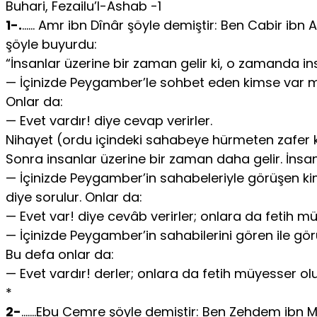
Buhari, Fezailu’l-Ashab -1
1-.
…… Amr ibn Dînâr şöyle demiştir: Ben Cabir ibn Ab
şöyle buyurdu:
“İnsanlar üzerine bir zaman gelir ki, o zamanda i
— İçinizde Peygamber’le sohbet eden kimse var mı
Onlar da:
— Evet vardır! diye cevap verirler.
Nihayet (ordu içindeki sahabeye hürmeten zafer ka
Sonra insanlar üzerine bir zaman daha gelir. İnsa
— İçinizde Peygamber’in sahabeleriyle görüşen ki
diye sorulur. Onlar da:
— Evet var! diye cevâb verirler; onlara da fetih mü
— İçinizde Peygamber’in sahabilerini gören ile görü
Bu defa onlar da:
— Evet vardır! derler; onlara da fetih müyesser olu
*
2-
…….Ebu Cemre şöyle demiştir: Ben Zehdem ibn Mud