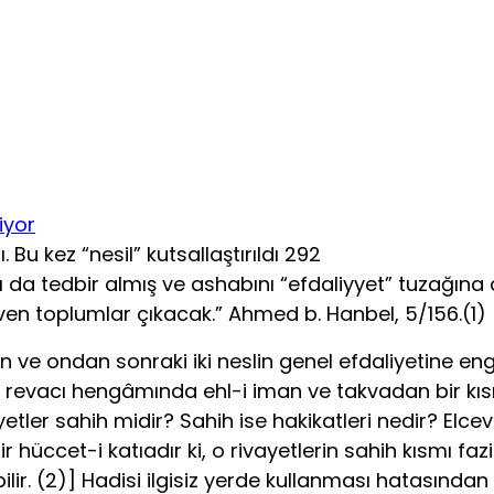
 Bu kez “nesil” kutsallaştırıldı 292
da tedbir almış ve ashabını “efdaliyyet” tuzağına 
n toplumlar çıkacak.” Ahmed b. Hanbel, 5/156.(1)
e ondan sonraki iki neslin genel efdaliyetine engel de
’aların revacı hengâmında ehl-i iman ve takvadan bi
vayetler sahih midir? Sahih ise hakikatleri nedir? El
üccet-i katıadır ki, o rivayetlerin sahih kısmı fazil
ir. (2)] Hadisi ilgisiz yerde kullanması hatasından 