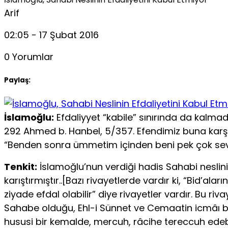
Arif
02:05 - 17 Şubat 2016
0 Yorumlar
Paylaş:
İslamoğlu:
Efdaliyyet “kabile” sınırında da kalmadı.
292 Ahmed b. Hanbel, 5/357. Efendimiz buna karşı 
“Benden sonra ümmetim içinden beni pek çok seve
Tenkit:
İslamoğlu’nun verdiği hadis Sahabi neslinin v
karıştırmıştır..[Bazı rivayetlerde vardır ki, “Bid
ziyade efdal olabilir” diye rivayetler vardır. Bu ri
Sahabe olduğu, Ehl-i Sünnet ve Cemaatin icmâı bir h
hususi bir kemalde, mercuh, râcihe tereccuh edebil