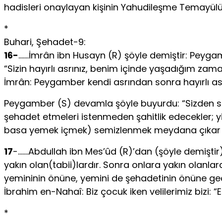
hadisleri onaylayan kişinin Yahudileşme Temayülü g
*
Buhari, Şehadet-9:
16-
…….İmrân ibn Husayn (R) şöyle demiştir: Peyga
“Sizin hayırlı asrınız, benim içinde yaşadığım zam
İmrân: Peygamber kendi asrından sonra ha­yırlı asır 
Peygamber (S) devamla şöyle buyurdu: “Sizden sonr
şehadet etmeleri istenmeden şahitlik edecekler; yi
basa yemek içmek) semizlenmek meydana çıkar (ya
17
-…….Abdullah ibn Mes’ûd (R)’dan (şöyle demiştir)
yakın olan(tabii)lardır. Sonra onlara yakın olanlardı
yemininin önüne, yemini de şehadetinin önüne geç
İbrahim en-Nahaî: Biz çocuk iken velilerimiz bizi: “
*