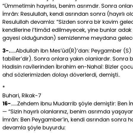
“Ümmetimin hayırlısı, benim asrımdır. Sonra onlara 
İmrân: Resulullah, kendi asrından sonra (hayırlı ola
Resulullah devamla: “Sizden sonra bir kavim gelec
kendilerine i’timâd edilmeyecek, yine bunlar adak
gayesi olduğundan) semizlenme meydana gelecek
3-.
……Abdullah ibn Mes’ûd(R)’dan: Peygamber (S) şöy
tabiîler’dir). Sonra onlara yakın olanlardır. Sonra 
Hadisin ravîlerinden İbrahim en-Nahaî: Bizler çocuk 
ahd sözlerimizden dolayı döverlerdi, demişti..
*
Buhari, Rikak-7
16-
…….Zehdem ibnu Mudarrib şöyle demiştir: Ben İ
— “Sizin hayırlı olanlarınız, benim asrımda yaşayan
İmrân: Ben Peygamber’in, kendi asrından sonra hayır
devamla şöyle buyurdu: