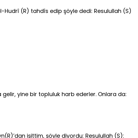
el-Hudrî (R) tahdîs edip şöyle dedi: Resulullah (S)
elir, yine bir topluluk harb ederler. Onlara da:
(R)’dan işittim, şöyle diyordu: Resulullah (S):