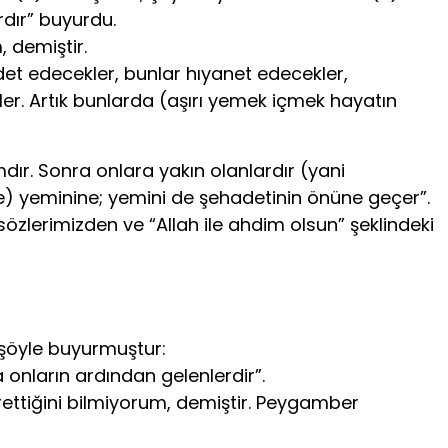
dır” bu­yurdu.
, demiştir.
et edecekler, bunlar hıyanet ede­cekler,
ler. Artık bunlarda (aşırı yemek içmek hayatın
ır. Sonra onlara ya­kın olanlardır (yani
s ile) yeminine; yemini de şehadetinin önüne geçer”.
sözlerimizden ve “Al­lah ile ahdim olsun” şeklindeki
 şöyle buyurmuştur:
 onların ardından gelenler­dir”.
krettiğini bilmiyorum, demiş­tir. Peygamber