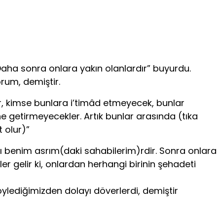
 Daha sonra onlara yakın olanlardır” buyurdu.
rum, de­miştir.
, kimse bunlara i’timâd et­meyecek, bunlar
 getirmeyecekler. Ar­tık bunlar arasında (tıka
 olur)”
sı benim asrım(daki sahabilerim)rdir. Sonra onlara
ler ge­lir ki, onlardan herhangi birinin şehadeti
söylediğimizden dolayı döverlerdi, demiştir