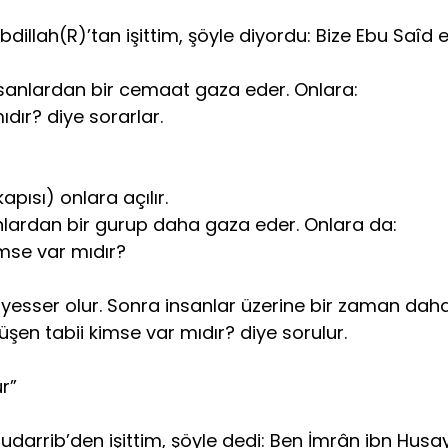
dillah(R)’tan işittim, şöyle diyordu: Bize Ebu Saîd 
nsanlardan bir cemaat gaza eder. Onlara:
dır? diye sorarlar.
pısı) onlara açılır.
nlardan bir gu­rup daha gaza eder. Onlara da:
mse var mıdır?
yesser olur. Sonra insanlar üzerine bir zaman daha g
şen tabii kim­se var mıdır? diye sorulur.
r”
arrib’den işittim, şöyle dedi: Ben İmrân ibn Husayn