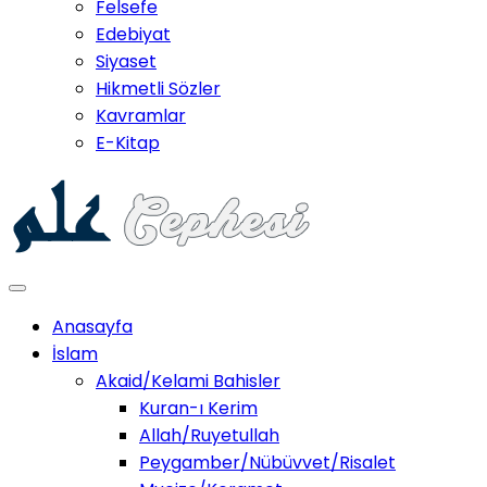
Felsefe
Edebiyat
Siyaset
Hikmetli Sözler
Kavramlar
E-Kitap
Anasayfa
İslam
Akaid/Kelami Bahisler
Kuran-ı Kerim
Allah/Ruyetullah
Peygamber/Nübüvvet/Risalet