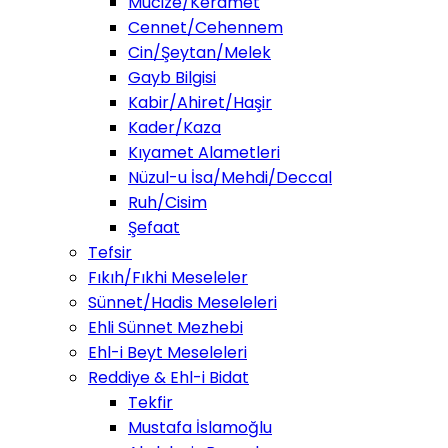
Mucize/Keramet
Cennet/Cehennem
Cin/Şeytan/Melek
Gayb Bilgisi
Kabir/Ahiret/Haşir
Kader/Kaza
Kıyamet Alametleri
Nüzul-u İsa/Mehdi/Deccal
Ruh/Cisim
Şefaat
Tefsir
Fıkıh/Fıkhi Meseleler
Sünnet/Hadis Meseleleri
Ehli Sünnet Mezhebi
Ehl-i Beyt Meseleleri
Reddiye & Ehl-i Bidat
Tekfir
Mustafa İslamoğlu