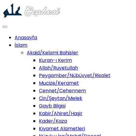
Anasayfa
İslam
Akaid/Kelami Bahisler
Kuran-ı Kerim
Allah/Ruyetullah
Peygamber/Nübüvvet/Risalet
Mucize/Keramet
Cennet/Cehennem
Cin/Şeytan/Melek
Gayb Bilgisi
Kabir/Ahiret/Haşir
Kader/Kaza
Kıyamet Alametleri