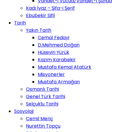
Vahdet-i Vücud/Vahdet-i Şuhud
Kadı İyaz – Şifa-i Şerif
Ebubekir Sifil
Tarih
Yakın Tarih
Cemal Fedayi
D.Mehmed Doğan
Hüseyin Yürük
Kazım Karabekir
Mustafa Kemal Atatürk
Misyonerler
Mustafa Armağan
Osmanlı Tarihi
Genel Türk Tarihi
Selçuklu Tarihi
Sosyoloji
Cemil Meriç
Nurettin Topçu