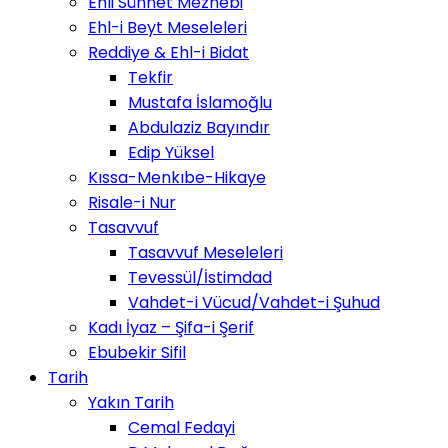
Ehli Sünnet Mezhebi
Ehl-i Beyt Meseleleri
Reddiye & Ehl-i Bidat
Tekfir
Mustafa İslamoğlu
Abdulaziz Bayındır
Edip Yüksel
Kıssa-Menkıbe-Hikaye
Risale-i Nur
Tasavvuf
Tasavvuf Meseleleri
Tevessül/İstimdad
Vahdet-i Vücud/Vahdet-i Şuhud
Kadı İyaz – Şifa-i Şerif
Ebubekir Sifil
Tarih
Yakın Tarih
Cemal Fedayi