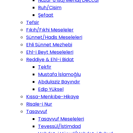
Nüzul-u İsa/Mehdi/Deccal
Ruh/Cisim
Şefaat
Tefsir
Fıkıh/Fıkhi Meseleler
Sünnet/Hadis Meseleleri
Ehli Sünnet Mezhebi
Ehl-i Beyt Meseleleri
Reddiye & Ehl-i Bidat
Tekfir
Mustafa İslamoğlu
Abdulaziz Bayındır
Edip Yüksel
Kıssa-Menkıbe-Hikaye
Risale-i Nur
Tasavvuf
Tasavvuf Meseleleri
Tevessül/İstimdad