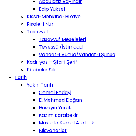
Abdulaziz Bayındır
Edip Yüksel
Kıssa-Menkıbe-Hikaye
Risale-i Nur
Tasavvuf
Tasavvuf Meseleleri
Tevessül/İstimdad
Vahdet-i Vücud/Vahdet-i Şuhud
Kadı İyaz – Şifa-i Şerif
Ebubekir Sifil
Tarih
Yakın Tarih
Cemal Fedayi
D.Mehmed Doğan
Hüseyin Yürük
Kazım Karabekir
Mustafa Kemal Atatürk
Misyonerler