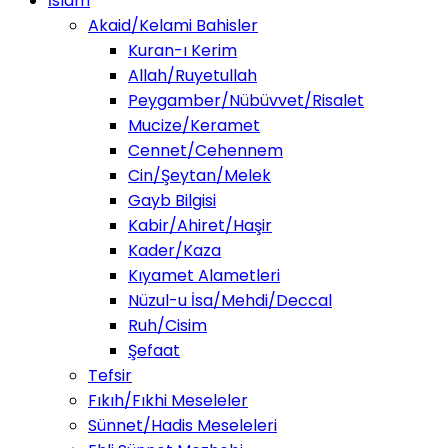
İslam
Akaid/Kelami Bahisler
Kuran-ı Kerim
Allah/Ruyetullah
Peygamber/Nübüvvet/Risalet
Mucize/Keramet
Cennet/Cehennem
Cin/Şeytan/Melek
Gayb Bilgisi
Kabir/Ahiret/Haşir
Kader/Kaza
Kıyamet Alametleri
Nüzul-u İsa/Mehdi/Deccal
Ruh/Cisim
Şefaat
Tefsir
Fıkıh/Fıkhi Meseleler
Sünnet/Hadis Meseleleri