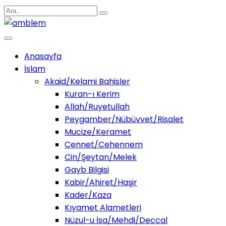
Anasayfa
İslam
Akaid/Kelami Bahisler
Kuran-ı Kerim
Allah/Ruyetullah
Peygamber/Nübüvvet/Risalet
Mucize/Keramet
Cennet/Cehennem
Cin/Şeytan/Melek
Gayb Bilgisi
Kabir/Ahiret/Haşir
Kader/Kaza
Kıyamet Alametleri
Nüzul-u İsa/Mehdi/Deccal