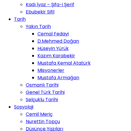
Kadı İyaz – Şifa-i Şerif
Ebubekir Sifil
Tarih
Yakın Tarih
Cemal Fedayi
D.Mehmed Doğan
Hüseyin Yürük
Kazım Karabekir
Mustafa Kemal Atatürk
Misyonerler
Mustafa Armağan
Osmanlı Tarihi
Genel Türk Tarihi
Selçuklu Tarihi
Sosyoloji
Cemil Meriç
Nurettin Topçu
Düşünce Yazıları