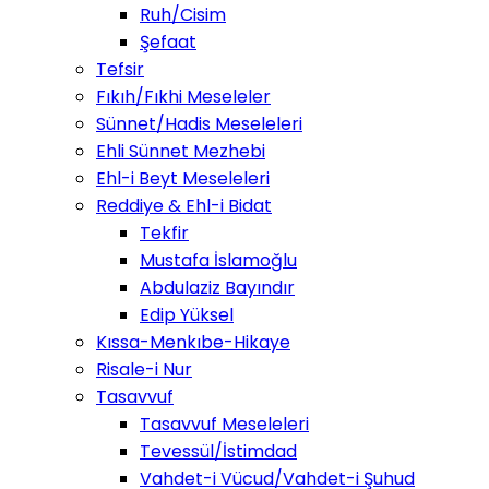
Ruh/Cisim
Şefaat
Tefsir
Fıkıh/Fıkhi Meseleler
Sünnet/Hadis Meseleleri
Ehli Sünnet Mezhebi
Ehl-i Beyt Meseleleri
Reddiye & Ehl-i Bidat
Tekfir
Mustafa İslamoğlu
Abdulaziz Bayındır
Edip Yüksel
Kıssa-Menkıbe-Hikaye
Risale-i Nur
Tasavvuf
Tasavvuf Meseleleri
Tevessül/İstimdad
Vahdet-i Vücud/Vahdet-i Şuhud