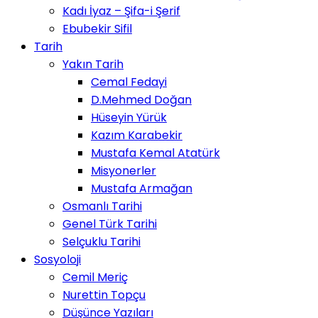
Kadı İyaz – Şifa-i Şerif
Ebubekir Sifil
Tarih
Yakın Tarih
Cemal Fedayi
D.Mehmed Doğan
Hüseyin Yürük
Kazım Karabekir
Mustafa Kemal Atatürk
Misyonerler
Mustafa Armağan
Osmanlı Tarihi
Genel Türk Tarihi
Selçuklu Tarihi
Sosyoloji
Cemil Meriç
Nurettin Topçu
Düşünce Yazıları