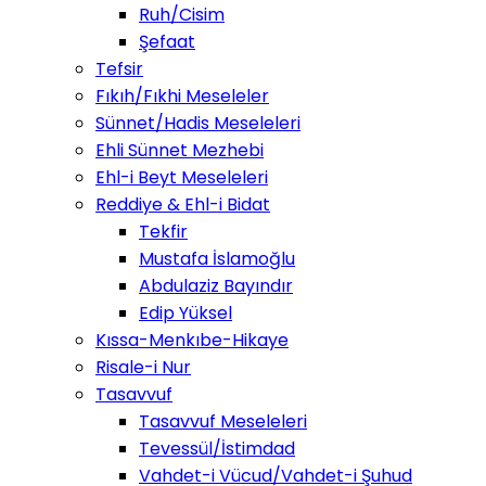
Ruh/Cisim
Şefaat
Tefsir
Fıkıh/Fıkhi Meseleler
Sünnet/Hadis Meseleleri
Ehli Sünnet Mezhebi
Ehl-i Beyt Meseleleri
Reddiye & Ehl-i Bidat
Tekfir
Mustafa İslamoğlu
Abdulaziz Bayındır
Edip Yüksel
Kıssa-Menkıbe-Hikaye
Risale-i Nur
Tasavvuf
Tasavvuf Meseleleri
Tevessül/İstimdad
Vahdet-i Vücud/Vahdet-i Şuhud