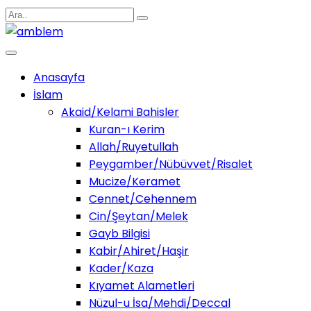
Anasayfa
İslam
Akaid/Kelami Bahisler
Kuran-ı Kerim
Allah/Ruyetullah
Peygamber/Nübüvvet/Risalet
Mucize/Keramet
Cennet/Cehennem
Cin/Şeytan/Melek
Gayb Bilgisi
Kabir/Ahiret/Haşir
Kader/Kaza
Kıyamet Alametleri
Nüzul-u İsa/Mehdi/Deccal