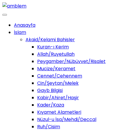
Anasayfa
İslam
Akaid/Kelami Bahisler
Kuran-ı Kerim
Allah/Ruyetullah
Peygamber/Nübüvvet/Risalet
Mucize/Keramet
Cennet/Cehennem
Cin/Şeytan/Melek
Gayb Bilgisi
Kabir/Ahiret/Haşir
Kader/Kaza
Kıyamet Alametleri
Nüzul-u İsa/Mehdi/Deccal
Ruh/Cisim