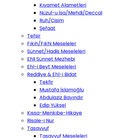
Kıyamet Alametleri
Nüzul-u İsa/Mehdi/Deccal
Ruh/Cisim
Şefaat
Tefsir
Fıkıh/Fıkhi Meseleler
Sünnet/Hadis Meseleleri
Ehli Sünnet Mezhebi
Ehl-i Beyt Meseleleri
Reddiye & Ehl-i Bidat
Tekfir
Mustafa İslamoğlu
Abdulaziz Bayındır
Edip Yüksel
Kıssa-Menkıbe-Hikaye
Risale-i Nur
Tasavvuf
Tasavvuf Meseleleri