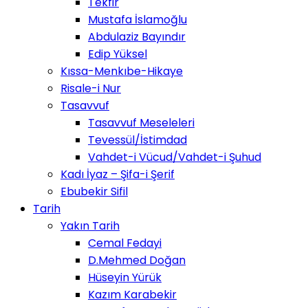
Tekfir
Mustafa İslamoğlu
Abdulaziz Bayındır
Edip Yüksel
Kıssa-Menkıbe-Hikaye
Risale-i Nur
Tasavvuf
Tasavvuf Meseleleri
Tevessül/İstimdad
Vahdet-i Vücud/Vahdet-i Şuhud
Kadı İyaz – Şifa-i Şerif
Ebubekir Sifil
Tarih
Yakın Tarih
Cemal Fedayi
D.Mehmed Doğan
Hüseyin Yürük
Kazım Karabekir