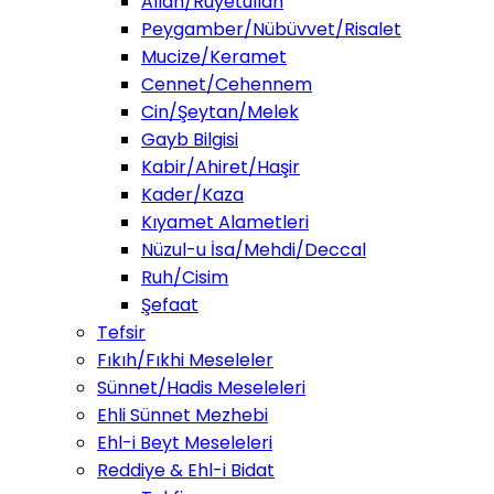
Allah/Ruyetullah
Peygamber/Nübüvvet/Risalet
Mucize/Keramet
Cennet/Cehennem
Cin/Şeytan/Melek
Gayb Bilgisi
Kabir/Ahiret/Haşir
Kader/Kaza
Kıyamet Alametleri
Nüzul-u İsa/Mehdi/Deccal
Ruh/Cisim
Şefaat
Tefsir
Fıkıh/Fıkhi Meseleler
Sünnet/Hadis Meseleleri
Ehli Sünnet Mezhebi
Ehl-i Beyt Meseleleri
Reddiye & Ehl-i Bidat