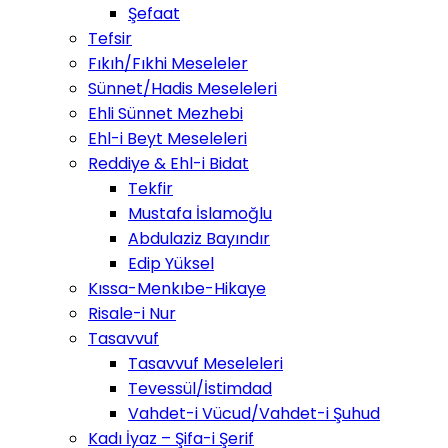
Şefaat
Tefsir
Fıkıh/Fıkhi Meseleler
Sünnet/Hadis Meseleleri
Ehli Sünnet Mezhebi
Ehl-i Beyt Meseleleri
Reddiye & Ehl-i Bidat
Tekfir
Mustafa İslamoğlu
Abdulaziz Bayındır
Edip Yüksel
Kıssa-Menkıbe-Hikaye
Risale-i Nur
Tasavvuf
Tasavvuf Meseleleri
Tevessül/İstimdad
Vahdet-i Vücud/Vahdet-i Şuhud
Kadı İyaz – Şifa-i Şerif