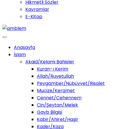
Hikmetli Sözler
Kavramlar
E-Kitap
Anasayfa
İslam
Akaid/Kelami Bahisler
Kuran-ı Kerim
Allah/Ruyetullah
Peygamber/Nübüvvet/Risalet
Mucize/Keramet
Cennet/Cehennem
Cin/Şeytan/Melek
Gayb Bilgisi
Kabir/Ahiret/Haşir
Kader/Kaza