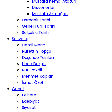
Mustafa Kemal Atatürk
Misyonerler
Mustafa Armağan
Osmanlı Tarihi
Genel Türk Tarihi
Selçuklu Tarihi
Sosyoloji
Cemil Meriç
Nurettin Topçu
Düşünce Yazıları
Hece Dergisi
Nuri Pakdil
Mehmet Kaplan
İsmet Özel
Genel
Felsefe
Edebiyat
Siyaset