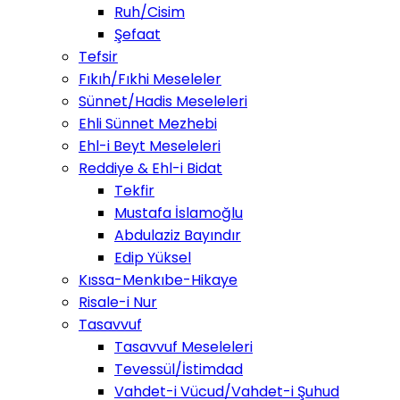
Ruh/Cisim
Şefaat
Tefsir
Fıkıh/Fıkhi Meseleler
Sünnet/Hadis Meseleleri
Ehli Sünnet Mezhebi
Ehl-i Beyt Meseleleri
Reddiye & Ehl-i Bidat
Tekfir
Mustafa İslamoğlu
Abdulaziz Bayındır
Edip Yüksel
Kıssa-Menkıbe-Hikaye
Risale-i Nur
Tasavvuf
Tasavvuf Meseleleri
Tevessül/İstimdad
Vahdet-i Vücud/Vahdet-i Şuhud