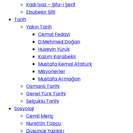
Kadı İyaz – Şifa-i Şerif
Ebubekir Sifil
Tarih
Yakın Tarih
Cemal Fedayi
D.Mehmed Doğan
Hüseyin Yürük
Kazım Karabekir
Mustafa Kemal Atatürk
Misyonerler
Mustafa Armağan
Osmanlı Tarihi
Genel Türk Tarihi
Selçuklu Tarihi
Sosyoloji
Cemil Meriç
Nurettin Topçu
Düşünce Yazıları