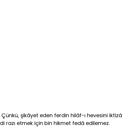
Çünkü, şikâyet eden ferdin hilâf-ı hevesini iktizâ
rdi razı etmek için bin hikmet fedâ edilemez.