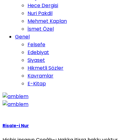
Hece Dergisi
Nuri Pakdil
Mehmet Kaplan
İsmet Özel
Genel
Felsefe
Edebiyat
Siyaset
Hikmetli Sözler
Kavramlar
E-Kitap
Risale-i Nur
Hiçbir insanın Cenâb-ı Hakka itiraz hakkı yoktur