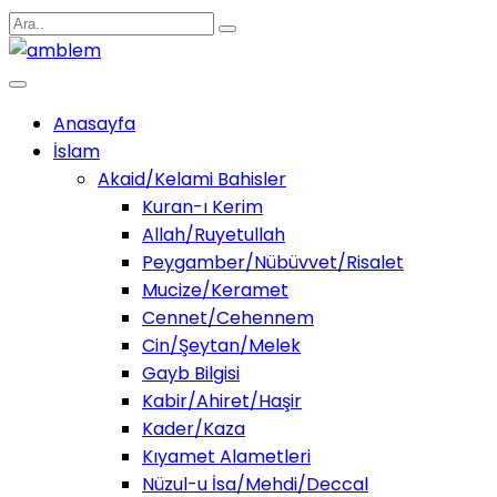
Anasayfa
İslam
Akaid/Kelami Bahisler
Kuran-ı Kerim
Allah/Ruyetullah
Peygamber/Nübüvvet/Risalet
Mucize/Keramet
Cennet/Cehennem
Cin/Şeytan/Melek
Gayb Bilgisi
Kabir/Ahiret/Haşir
Kader/Kaza
Kıyamet Alametleri
Nüzul-u İsa/Mehdi/Deccal