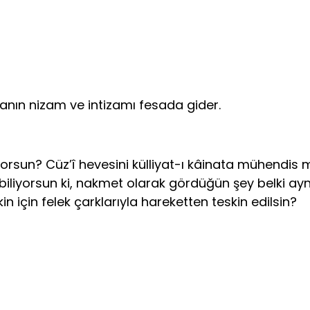
yanın nizam ve intizamı fesada gider.
orsun? Cüz’î hevesini külliyat-ı kâinata mühendis 
liyorsun ki, nakmet olarak gördüğün şey belki ayn-ı
için felek çarklarıyla hareketten teskin edilsin?