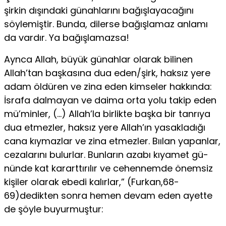
şirkin dışındaki günahlarını bağışlayacağını
söyle­miştir. Bunda, dilerse bağışlamaz anlamı
da vardır. Ya bağışlamaz­sa!
Aynca Allah, büyük günahlar olarak bilinen
Allah’tan başkası­na dua eden/şirk, haksız yere
adam öldüren ve zina eden kimseler hakkında:
İsrafa dalmayan ve daima orta yolu takip eden
mü’minler, (…) Allah’la birlikte başka bir tanrıya
dua etmezler, haksız yere Allah’ın yasakladığı
cana kıymazlar ve zina etmezler. Bıılan yapanlar,
cezalarını bulurlar. Bunların azabı kıyamet gü­
nünde kat kararttırılır ve cehennemde önemsiz
kişiler olarak ebedi kalırlar,” (Furkan,68-
69)dedikten sonra hemen devam eden ayette
de şöyle buyurmuştur: