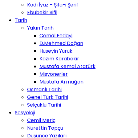
Kadı İyaz – Şifa-i Şerif
Ebubekir Sifil
Tarih
Yakın Tarih
Cemal Fedayi
D.Mehmed Doğan
Hüseyin Yürük
Kazım Karabekir
Mustafa Kemal Atatürk
Misyonerler
Mustafa Armağan
Osmanlı Tarihi
Genel Türk Tarihi
Selçuklu Tarihi
Sosyoloji
Cemil Meriç
Nurettin Topçu
Düşünce Yazıları