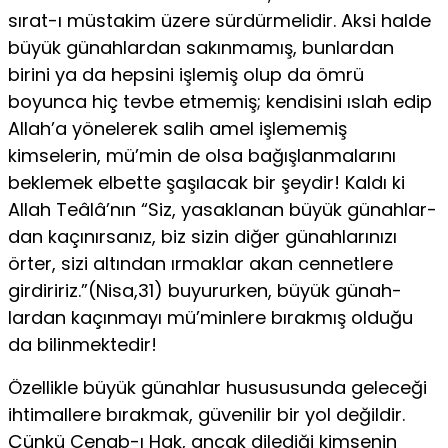
sırat-ı müstakim üzere sürdürmelidir. Aksi halde
büyük günahlardan sakınmamış, bunlardan
birini ya da hepsini işlemiş olup da ömrü
boyunca hiç tevbe etmemiş; kendisi­ni ıslah edip
Allah’a yönelerek salih amel işlememiş
kimselerin, mü’min de olsa bağışlanmalarını
beklemek elbette şaşılacak bir şeydir! Kaldı ki
Allah Teâlâ’nın “Siz, yasaklanan büyük günahlar­
dan kaçınırsanız, biz sizin diğer günahlarınızı
örter, sizi altından ırmaklar akan cennetlere
girdiririz.”(Nisa,31) buyururken, büyük günah­
lardan kaçınmayı mü’minlere bırakmış olduğu
da bilinmektedir!
Özellikle büyük günahlar husususunda geleceği
ihtimallere bı­rakmak, güvenilir bir yol değildir.
Çünkü Cenab-ı Hak, ancak dile­diği kimsenin