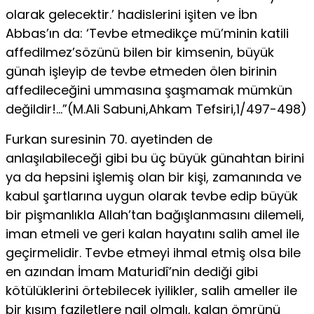
olarak gelecektir.’ hadislerini işiten ve İbn
Abbas’ın da: ‘Tevbe etmedikçe mü’minin katili
affedilmez’sözünü bilen bir kimsenin, büyük
günah işleyip de tevbe etmeden ölen birinin
affedileceğini ummasına şaşmamak mümkün
değildir!…”(M.Ali Sabuni,Ahkam Tefsiri,1/497-498)
Furkan suresinin 70. ayetinden de
anlaşılabileceği gibi bu üç büyük günahtan birini
ya da hepsini işlemiş olan bir kişi, zama­nında ve
kabul şartlarına uygun olarak tevbe edip büyük
bir piş­manlıkla Allah’tan bağışlanmasını dilemeli,
iman etmeli ve geri kalan hayatını salih amel ile
geçirmelidir. Tevbe etmeyi ihmal etmiş olsa bile
en azından İmam Maturidî’nin dediği gibi
kötülük­lerini örtebilecek iyilikler, salih ameller ile
bir kısım faziletlere nail olmalı, kalan ömrünü