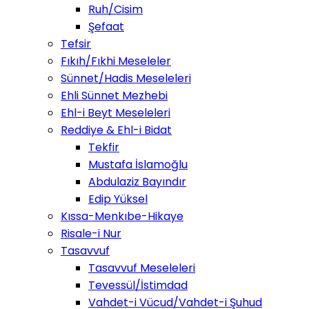
Ruh/Cisim
Şefaat
Tefsir
Fıkıh/Fıkhi Meseleler
Sünnet/Hadis Meseleleri
Ehli Sünnet Mezhebi
Ehl-i Beyt Meseleleri
Reddiye & Ehl-i Bidat
Tekfir
Mustafa İslamoğlu
Abdulaziz Bayındır
Edip Yüksel
Kıssa-Menkıbe-Hikaye
Risale-i Nur
Tasavvuf
Tasavvuf Meseleleri
Tevessül/İstimdad
Vahdet-i Vücud/Vahdet-i Şuhud