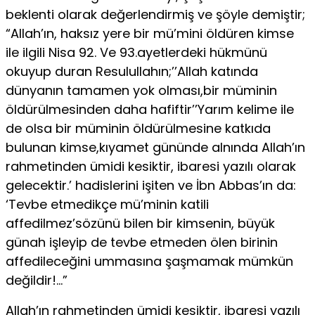
beklenti olarak değerlendirmiş ve şöyle demiştir;
“Allah’ın, haksız yere bir mü’mini öldüren kimse
ile ilgili Nisa 92. Ve 93.ayetlerdeki hükmünü
okuyup duran Resulullahın;’’Allah katında
dünyanın tamamen yok olması,bir müminin
öldürülmesinden daha hafiftir’’Yarım kelime ile
de olsa bir müminin öldürülmesine katkıda
bulunan kimse,kıyamet gününde alnında Allah’ın
rahmetinden ümidi kesiktir, ibaresi yazılı olarak
gelecektir.’ hadislerini işiten ve İbn Abbas’ın da:
‘Tevbe etmedikçe mü’minin katili
affedilmez’sözünü bilen bir kimsenin, büyük
günah işleyip de tevbe etmeden ölen birinin
affedileceğini ummasına şaşmamak mümkün
değildir!…”
Allah’ın rahmetinden ümidi kesiktir, ibaresi yazılı