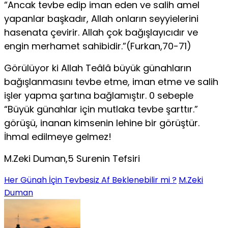
“Ancak tevbe edip iman eden ve salih amel
yapanlar başkadır, Allah onların seyyielerini
hasenata çevirir. Allah çok bağışlayıcıdır ve
engin merhamet sahibidir.”(Furkan,70-71)
Görülüyor ki Allah Teâlâ büyük günahların
bağışlanmasını tevbe etme, iman etme ve salih
işler yapma şartına bağlamıştır. 0 sebeple
“Büyük günahlar için mutlaka tevbe şarttır.”
görüşü, ina­nan kimsenin lehine bir görüştür.
İhmal edilmeye gelmez!
M.Zeki Duman,5 Surenin Tefsiri
Her Günah İçin Tevbesiz Af Beklenebilir mi ?
M.Zeki
Duman