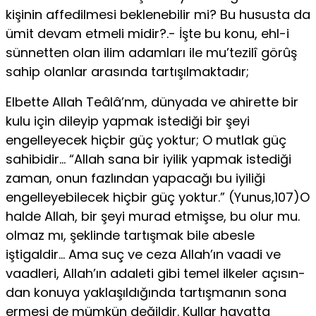
kişinin affe­dilmesi beklenebilir mi? Bu hususta da
ümit devam etmeli midir?.- İşte bu konu, ehl-i
sünnetten olan ilim adamları ile mu’tezilî görûş
sahip olanlar arasında tartışılmaktadır;
Elbette Allah Teâlâ’nm, dünyada ve ahirette bir
kulu için dileyip yapmak istediği bir şeyi
engelleyecek hiçbir güç yoktur; O mutlak güç
sahibidir… “Allah sana bir iyilik yapmak istediği
zaman, onun fazlından yapacağı bu iyiliği
engelleyebilecek hiçbir güç yoktur.” (Yunus,107)O
halde Allah, bir şeyi murad etmişse, bu olur mu.
olmaz mı, şeklinde tartışmak bile abesle
iştigaldir… Ama suç ve ceza Allah’ın vaadi ve
vaadleri, Allah’ın adaleti gibi temel ilkeler açısın­
dan konuya yaklaşıldığında tartışmanın sona
ermesi de mümkün değildir. Kullar hayatta