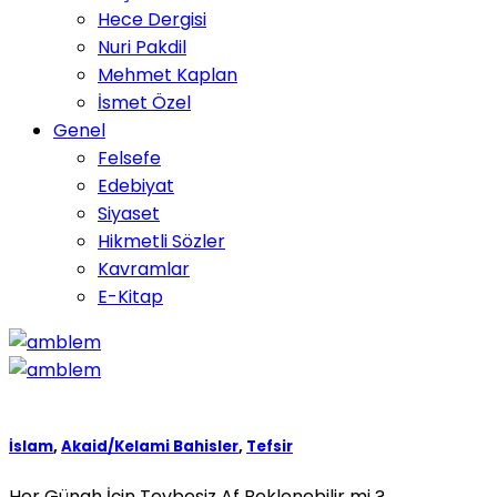
Hece Dergisi
Nuri Pakdil
Mehmet Kaplan
İsmet Özel
Genel
Felsefe
Edebiyat
Siyaset
Hikmetli Sözler
Kavramlar
E-Kitap
İslam
,
Akaid/Kelami Bahisler
,
Tefsir
Her Günah İçin Tevbesiz Af Beklenebilir mi ?