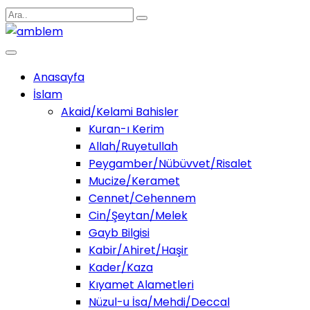
Anasayfa
İslam
Akaid/Kelami Bahisler
Kuran-ı Kerim
Allah/Ruyetullah
Peygamber/Nübüvvet/Risalet
Mucize/Keramet
Cennet/Cehennem
Cin/Şeytan/Melek
Gayb Bilgisi
Kabir/Ahiret/Haşir
Kader/Kaza
Kıyamet Alametleri
Nüzul-u İsa/Mehdi/Deccal