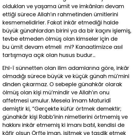
olduklan ve yaşama ümit ve imkânları devam
ettiği sürece Allah’ın rahmetinden ümitlerini
kesmemelidirler. Fakat inkâr etmediği halde
büyük günahlardan birini ya da bir kaçını işlemiş,
tevbe etmeden ölmüş olan kimseler için de
bu ümit devam etmeli mi? Kanaatimizce asıl
tartışmaya açık olan husus budur…
Ehl-î sünnetten olan ilim adamlarına göre, inkâr
olmadığı süre­ce büyük ve küçük günah mü’mini
dinden çıkarmaz. O sebeple günahkâr olarak
ölmüş olan kişi mü’mindir ve Allah’ın onu
affetmesi umulur. Mesela İmam Maturidî
demiştir ki, “Gerçekte küfür örtmek demektir;
günahkâr kişi Rabb’inin nimetlerini örtmemiş ve
hakkını inkâr etmemiş ki imanı batıl, kendisi de
kâfir olsun Örfte iman, işitmek ve tasdik etmek