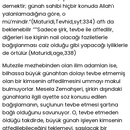
demektir; günah sahibi hiçbir konuda Allah’ı
yalanlamadığına göre, o
mü’mindir.”(Maturidi,Tevhid,syf;334) affı da
beklenebilir ‘’”Sadece şirk, tevbe ile affedilir,
diğerleri ise kişinin nail olacağı faziletlerle
bağışlanması caiz olduğu gibi yapacağı iyiliklerle
de örtülür.(Maturidi,age,338)
Mutezile mezhebinden olan ilim adamlan ise,
bilhassa büyük günahtan dolayı tevbe etmemiş
olan bir kimsenin affedilmesini ummayı makul
bulmuyorlar. Mesela Zemahşeri, şirkin dışındaki
günahlarla ilgili ayette söz konusu edilen
bağışlamanın, suçlunun tevbe etmesi şartına
bağlı olduğunu savunuyor. O, tevbe etmeden
öldüğü takdirde, büyük günah işleyen kimsenin
atfedilebileceğini teklemeyi, şaşılacak bir