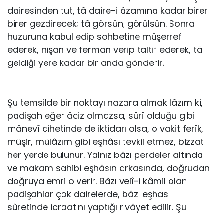
dairesinden tut, tâ daire-i âzamına kadar birer
birer gezdirecek; tâ görsün, görülsün. Sonra
huzuruna kabul edip sohbetine müşerref
ederek, nişan ve ferman verip taltif ederek, tâ
geldiği yere kadar bir anda gönderir.
Şu temsilde bir noktayı nazara almak lâzım ki,
padişah eğer âciz olmazsa, sûrî olduğu gibi
mânevî cihetinde de iktidarı olsa, o vakit ferîk,
müşir, mülâzım gibi eşhâsı tevkil etmez, bizzat
her yerde bulunur. Yalnız bâzı perdeler altında
ve makam sahibi eşhâsın arkasında, doğrudan
doğruya emri o verir. Bâzı velî-i kâmil olan
padişahlar çok dairelerde, bâzı eşhas
sûretinde icraatını yaptığı rivâyet edilir. Şu