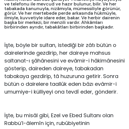
ve telefonu ile mevcud ve hazır bulunur, bilir. Ve her
tabakada kanunuyla, nizâmıyla, mümessiliyle görünür,
görür. Ve her mertebede perde arkasında hükmüyle,
ilmiyle, kuvvetiyle idare eder, bakar. Ve herbir dairenin
başka bir merkezi, bir menzili vardır. Ahkâmları
birbirinden ayrıdır, tabakâtları birbirinden başkadır.
İşte, böyle bir sultan, istediği bir zâtı bütün o
dairelerinde gezdirip, her daireye mahsus
saltanat-ı şâhânesini ve evâmir-i hâkimânesini
gösterip, daireden daireye, tabakadan
tabakaya gezdirip, tâ huzuruna getirir. Sonra
bütün o dairelere taallûk eden bâzı evâmir-i
umumiye-i külliyeyi ona tevdî eder, gönderir.
İşte, bu misâl gibi, Ezel ve Ebed Sultanı olan
Rabbü’l-âlemîn için, rubûbiyetinin