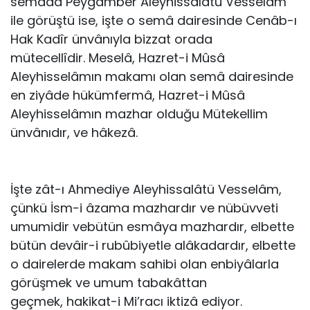
semâda Peygamber Aleyhissalâtü Vesselâm
ile görüştü ise, işte o semâ dairesinde Cenâb-ı
Hak Kadîr ünvânıyla bizzat orada
mütecellîdir. Meselâ, Hazret-i Mûsâ
Aleyhisselâmın makamı olan semâ dairesinde
en ziyâde hükümfermâ, Hazret-i Mûsâ
Aleyhisselâmın mazhar olduğu Mütekellim
ünvânıdır, ve hâkezâ.
İşte zât-ı Ahmediye Aleyhissalâtü Vesselâm,
çünkü İsm-i âzama mazhardır ve nübüvveti
umumidir vebütün esmâya mazhardır, elbette
bütün devâir-i rubûbiyetle alâkadardır, elbette
o dairelerde makam sahibi olan enbiyâlarla
görüşmek ve umum tabakâttan
geçmek, hakikat-i Mi’racı iktizâ ediyor.