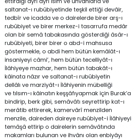
ettirdiği ayrı ayrı isim ve ünvanlarla ve
saltanat-ı rubûbiyetinde teşkil ettiği devâir,
tedbîr ve icadda ve o dairelerde birer arş-ı
rubûbiyet ve birer merkez-i tasarrufa medâr
olan bir semâ tabakasında gösterdiği âsâr-ı
rubûbiyeti, birer birer o abd-i mahsusa
göstermekle, o abdi hem bütün kemâlât-ı
insaniyeyi câmi’, hem bütün tecelliyât-ı
İlâhiyeye mazhar, hem bütün tabakât-ı
kâinata nâzır ve saltanat-ı rubûbiyetin
dellâlı ve marziyât-ı İlâhiyenin mübelliği
ve tılsım-ı kâinatın keşşâfıyapmak için Burak’a
bindirip, berk gibi, semâvâtı seyrettirip kat-ı
merâtib ettirerek, kamervârî menzilden
menzile, daireden daireye rubûbiyet-i İlâhiyeyi
temâşâ ettirip o dairelerin semâvâtında
makamları bulunan ve ihvânı olan enbiyâyı