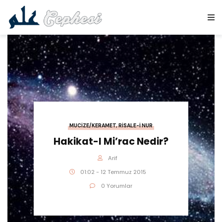
MUCIZE/KERAMET
,
RISALE-I NUR
Hakikat-I Mi’rac Nedir?
Arif
01:02 - 12 Temmuz 2015
0 Yorumlar