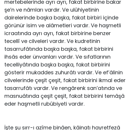
mertebelerinde ayrı ayrı, fakat birbirine bakar
şe’n ve nâmları vardır. Ve ulûhiyetinin
dairelerinde başka başka, fakat birbiri içinde
görünür isim ve alâmetleri vardır. Ve haşmetli
icraatında ayrı ayrı, fakat birbirine benzer
tecellî ve cilveleri vardır. Ve kudretinin
tasarrufâtında başka başka, fakat birbirini
ihsâs eder ünvanları vardır. Ve sıfatlarının
tecelliyâtında başka başka, fakat birbirini
gösterir mukaddes zuhurâtı vardır. Ve ef’âlinin
cilvelerinde çeşit çeşit, fakat birbirini ikmal eder
tasarrufâtı vardır. Ve rengârenk san’atında ve
masnuâtında çeşit çeşit, fakat birbirini temâşâ
eder haşmetli rubûbiyeti vardır.
İşte şu sırr-ı azîme binâen, kâinatı hayretfezâ