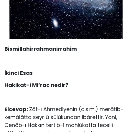
Bismillahirrahmanirrahim
İkinci Esas
Hakikat-i Mi’rac nedir?
Elcevap:
Zât-ı Ahmediyenin (a.s.m.) merâtib-i
kemâlâtta seyr ü sülûkundan ibârettir. Yani,
Cenâb-ı Hakkın tertib-i mahlûkatta tecellî