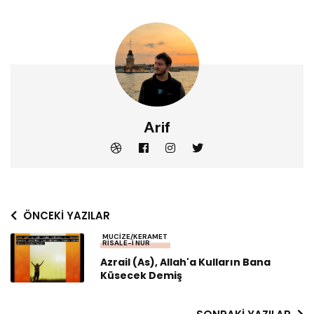
Arif
ÖNCEKI YAZILAR
MUCIZE/KERAMET
RISALE-I NUR
Azrail (as), Allah'a Kulların Bana
Küsecek Demiş