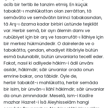
acîb bir tertib ile tanzim etmiş. En küçük
tabakât-ı mahlûkattan olan zerrâttan, tâ
semâvâta ve semâvâtın birinci tabakasından,
tâ Arş-ı âzama kadar birbiri üstünde teşkilât
var. Herbir semâ, bir ayrı âlemin damı ve
rubûbiyet için bir arş ve tasarrufât-ı İlâhiye için
bir merkez hükmündedir. O dairelerde ve o
tabakâtta, çendan, ehadiyet itibâriyle bütün
esmâ bulunabilir, bütün ünvanlarla tecellî eder.
Fakat, nasıl ki adliyede hâkim-i âdil ünvânı
asıldır, hâkimdir; sâir ünvanlar orada onun
emrine bakar, ona tâbidir. Öyle de,
herbir tabakât-ı mahlûkatta, herbir semâda
bir isim, bir ünvân-ı İlâhî hâkimdir; sâir ünvanlar
da onun zımnındadır. Meselâ, ism-i Kadîre
mazhar Hazret-i İsâ Aleyhisselâm hangi