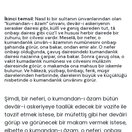
İkinci temsil:
Nasıl ki bir sultanın ünvanlarından olan
“kumandan-ı âzam” ünvanı, devâir-i askeriyenin
serasker dairesi gibi, küllî ve geniş daireden tut, tâ
onbaşı dairesi gibi cüz’î ve hususi herbir dairede bir
zuhuru, bir cilvesi vardır. Meselâ, bir nefer, o
kumandanlık ünvân-ı âzamının numûnesini onbaşı
şahsında görür, ona bakar, ondan emir alır. O nefer
onbaşı olduğunda, çavuş dairesindeki kumandanlık
dairesi nazarına çarpar, ona bakar. Sonra çavuş olsa, o
vakit kumadanlık numûnesi ve cilvesini mülâzım
dairesinde görür; o makamda ona mahsus bir iskemle
bulunur. Ve hâkezâ, yüzbaşı, binbaşı, ferik, müşir
dairelerinden herbirinde, dairelerin büyük ve küçüklüğü
nisbetinde o kumandanlık ünvânını görür.
Şimdi, bir neferi, o kumandan-ı âzam bütün
devâir-i askeriyeye taallûk edecek bir vazife ile
tavzif etmek istese, bir müfettiş gibi her devâiri
görüp ve görünecek bir makam vermek istese,
elbette o kumandan-ı âzam, o neferi, onbaşı