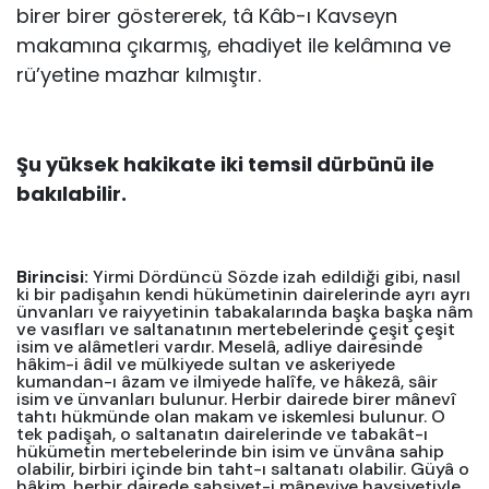
birer birer göstererek, tâ Kâb-ı Kavseyn
makamına çıkarmış, ehadiyet ile kelâmına ve
rü’yetine mazhar kılmıştır.
Şu yüksek hakikate iki temsil dürbünü ile
bakılabilir.
Birincisi:
Yirmi Dördüncü Sözde izah edildiği gibi, nasıl
ki bir padişahın kendi hükümetinin dairelerinde ayrı ayrı
ünvanları ve raiyyetinin tabakalarında başka başka nâm
ve vasıfları ve saltanatının mertebelerinde çeşit çeşit
isim ve alâmetleri vardır. Meselâ, adliye dairesinde
hâkim-i âdil ve mülkiyede sultan ve askeriyede
kumandan-ı âzam ve ilmiyede halîfe, ve hâkezâ, sâir
isim ve ünvanları bulunur. Herbir dairede birer mânevî
tahtı hükmünde olan makam ve iskemlesi bulunur. O
tek padişah, o saltanatın dairelerinde ve tabakât-ı
hükümetin mertebelerinde bin isim ve ünvâna sahip
olabilir, birbiri içinde bin taht-ı saltanatı olabilir. Güyâ o
hâkim, herbir dairede şahsiyet-i mâneviye haysiyetiyle