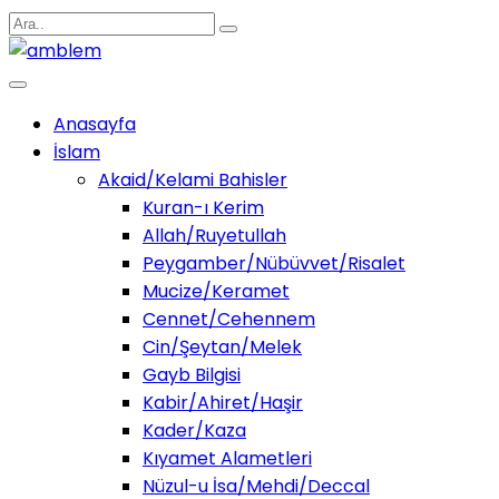
Anasayfa
İslam
Akaid/Kelami Bahisler
Kuran-ı Kerim
Allah/Ruyetullah
Peygamber/Nübüvvet/Risalet
Mucize/Keramet
Cennet/Cehennem
Cin/Şeytan/Melek
Gayb Bilgisi
Kabir/Ahiret/Haşir
Kader/Kaza
Kıyamet Alametleri
Nüzul-u İsa/Mehdi/Deccal