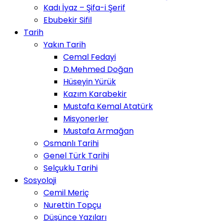
Kadı İyaz – Şifa-i Şerif
Ebubekir Sifil
Tarih
Yakın Tarih
Cemal Fedayi
D.Mehmed Doğan
Hüseyin Yürük
Kazım Karabekir
Mustafa Kemal Atatürk
Misyonerler
Mustafa Armağan
Osmanlı Tarihi
Genel Türk Tarihi
Selçuklu Tarihi
Sosyoloji
Cemil Meriç
Nurettin Topçu
Düşünce Yazıları