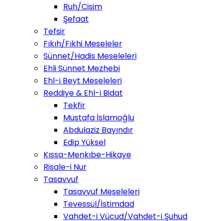
Ruh/Cisim
Şefaat
Tefsir
Fıkıh/Fıkhi Meseleler
Sünnet/Hadis Meseleleri
Ehli Sünnet Mezhebi
Ehl-i Beyt Meseleleri
Reddiye & Ehl-i Bidat
Tekfir
Mustafa İslamoğlu
Abdulaziz Bayındır
Edip Yüksel
Kıssa-Menkıbe-Hikaye
Risale-i Nur
Tasavvuf
Tasavvuf Meseleleri
Tevessül/İstimdad
Vahdet-i Vücud/Vahdet-i Şuhud