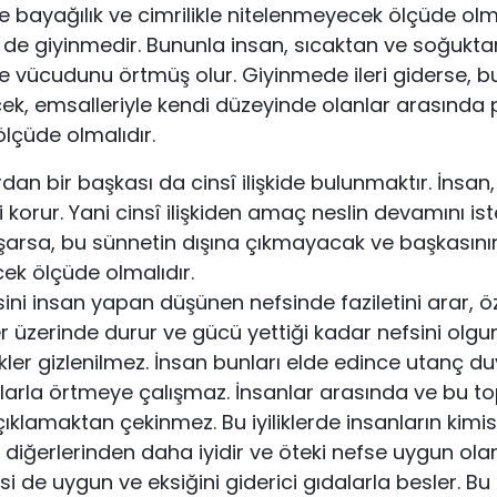
bayağılık ve cimrilikle nitelenmeyecek ölçüde olma­
i de giyinmedir. Bununla insan, sıcaktan ve soğuktan
ve vücudunu örtmüş olur. Giyinmede ileri giderse, b
 emsalleriyle kendi düzeyinde olanlar arasında pi
lçüde olmalıdır.
rdan bir başkası da cinsî ilişkide bulunmaktır. İnsa
i korur. Yani cinsî ilişkiden amaç neslin devamını is
şarsa, bu sünnetin dışına çık­mayacak ve başkasını
k ölçüde olmalıdır.
isini insan yapan düşünen nefsin­de faziletini arar, öz
er üzerinde durur ve gücü yettiği kadar nefsini olgu
yilikler gizlenilmez. İnsan bunları elde edince utanç 
klarla örtmeye çalışmaz. İnsanlar arasında ve bu to
klamaktan çekinmez. Bu iyiliklerde insanların kimis
ı diğerle­rinden daha iyidir ve öteki nefse uygun ola
fsi de uygun ve eksiğini giderici gıdalarla besler. Bu 