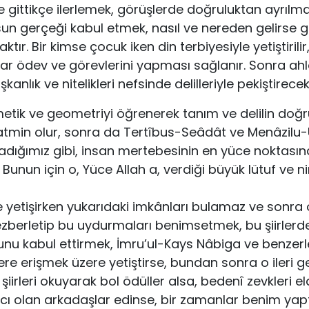
e gittikçe ilerlemek, görüşlerde doğruluktan ayrıl
sun gerçeği kabul etmek, nasıl ve nere­den gelirse g
ır. Bir kim­se çocuk iken din terbiyesiyle yetiştirilir,
r ödev ve görevlerini yapması sağlanır. Sonra ahl
ışkanlık ve nitelikle­ri nefsinde delilleriyle pekiştirece
etik ve geometriyi öğrenerek tanım ve delilin doğ
tmin olur, sonra da Tertîbus-Seâdât ve Menâzilu-
adığımız gibi, insan mertebesinin en yüce noktası­na 
. Bunun için o, Yüce Allah a, verdiği büyük lütuf ve 
ce yetişirken yukarıdaki imkânları bulamaz ve sonra
ri ezberletip bu uydurmaları benimsetmek, bu şiirlerd
ğunu kabul ettirmek, İmru’ul-Kays Nâbiga ve benzerler
ere erişmek üzere yetiştirse, bundan sonra o ileri ge
 şiirleri okuyarak bol ödüller alsa, bedenî zevkleri 
cı olan arkadaşlar edinse, bir zamanlar benim yapt