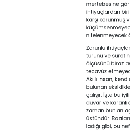
mertebesine göre 
ihtiyaçlardan bir
karşı korun­muş 
küçümsenmeyecek,
nitelenmeyecek ö
Zorunlu ihtiyaçla
türünü ve suretin
ölçüsünü biraz a
tecavüz etmeyece
Akıllı insan, kend
bulunan eksiklikl
çalışır. İşte bu i
duvar ve karanlı
zaman bunları açı
üstündür. Bazılar
ladığı gibi, bu ne