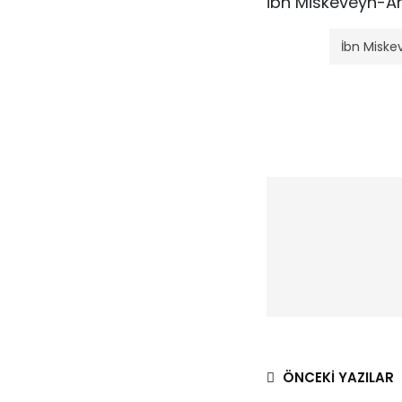
İbn Miskeveyh-Ah
İbn Miske
ÖNCEKI YAZILAR