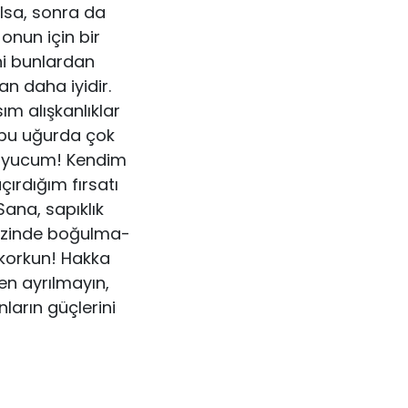
olsa, sonra da
onun için bir
ni bunlardan
an daha iyidir.
sım alışkanlıklar
 bu uğurda çok
okuyucum! Kendim
ırdığım fırsa­tı
ana, sapıklık
nizinde boğulma­
 korkun! Hakka
en ayrılmayın,
ların güçlerini