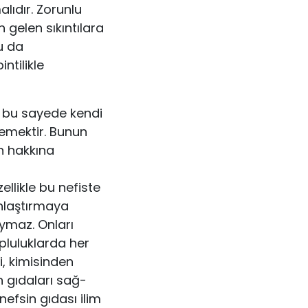
lıdır. Zorunlu
 gelen sıkıntılara
u da
ntilikle
n, bu sayede kendi
temek­tir. Bunun
n hakkına
ellikle bu nefiste
nlaştır­maya
duymaz. Onları
pluluklarda her
i, kimisinden
n gıdaları sağ­
nefsin gıdası ilim