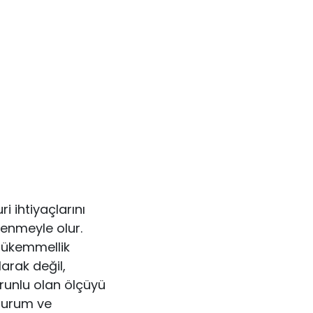
i ihtiyaçlarını
lenmeyle olur.
Mükemmellik
arak değil,
orunlu olan ölçüyü
 durum ve