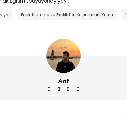
lak Eğitimi(büyüyenay,yay.)
veyh
Fazileti İsteme ve Eksiklikten Kaçınmanın Yararı
Arif