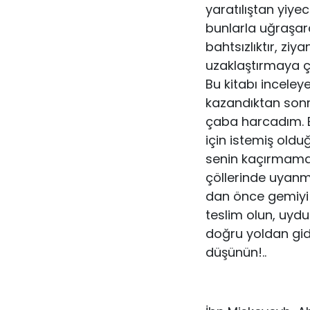
yaratılıştan yiye
bunlarla uğraşara
bahtsızlıktır, zi
uzaklaştırmaya ça
Bu kitabı inceleye
kazandıktan sonr
çaba harcadım. E
için istemiş oldu
senin kaçırmamam
çöllerinde uyan
dan önce gemiyi 
teslim olun, uyd
doğru yoldan gidi
düşünün!..