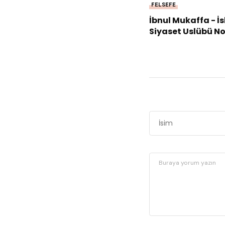
FELSEFE
İbnul Mukaffa - İ
Siyaset Uslübü N