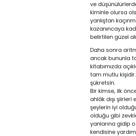
ve düşünülürlerd
kiminle olursa ol
yanlıştan kaçınmakt
kazanıncaya kada
belirtilen güzel al
Daha sonra aritm
ancak bununla ta
kitabımızda açıkl
tam mutlu kişidir
şükretsin.
Bir kimse, ilk ön
ahlâk dışı şiirle
şeylerin iyi oldu
olduğu gibi zevkl
yanlarına gidip o
kendisine yardım