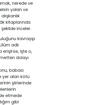
mamak, nerede ve
elsin yalan ve
 alışkanlık
âk kitaplarında
k şekilde inceler.
ruluğunu kavrayıp
Ulûm adlı
erişirse, işte o,
nimetten dolayı
 onu, babası
e yer alan kötü
inin şiirlerinde
lenlerin
elde etmede
ığım gibi