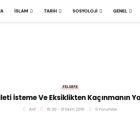
FA
İSLAM
TARIH
SOSYOLOJI
GENEL
FELSEFE
ileti İsteme Ve Eksiklikten Kaçınmanın Ya
Arif
15:30 - 31 Ekim 2015
0 Yorumlar