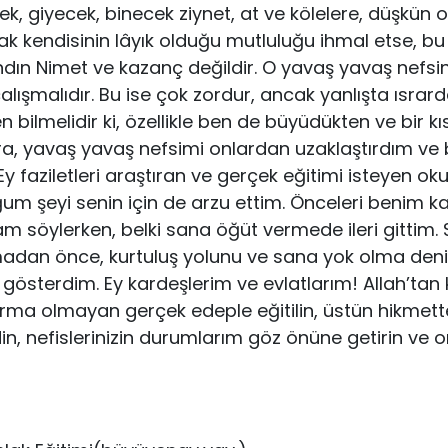
cek, giyecek, binecek ziynet, at ve kölelere, düşkün 
k kendisinin lâyık olduğu mut­luluğu ihmal etse, bu 
yandın Nimet ve kazanç değildir. O yavaş yavaş nefsi
lışmalıdır. Bu ise çok zordur, ancak yan­lışta ısrard
n bilmelidir ki, özellikle ben de büyüdükten ve bir kı
a, yavaş yavaş nefsimi onlardan uzaklaştırdım ve
y faziletleri araştıran ve gerçek eğiti­mi isteyen 
ğum şeyi senin için de arzu ettim. Önceleri benim kaç
 söylerken, belki sana öğüt vermede ileri gittim. S
madan önce, kurtuluş yolunu ve sana yok olma de
gösterdim. Ey kardeşlerim ve evlatlarım! Allah’tan
urma olmayan gerçek edeple eğitilin, üstün hikmett
n, nefislerinizin durumlarım göz önüne geti­rin ve on