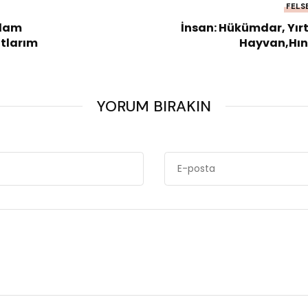
FELS
slam
İnsan: Hükümdar, Yırt
otlarım
Hayvan,Hın
YORUM BIRAKIN