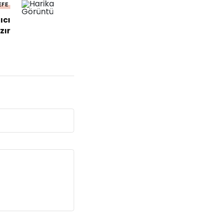
EFE
ıcı
zır