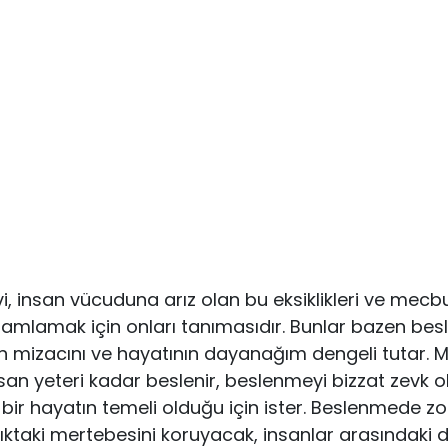
vi, insan vücuduna arız olan bu eksiklikleri ve mecbur
m­lamak için onları tanımasıdır. Bunlar bazen bes
n mizacını ve hayatının dayanağım dengeli tutar. 
an yeteri kadar beslenir, beslenmeyi bizzat zevk ol
 bir hayatın temeli olduğu için ister. Beslenme­de z
ıktaki mertebesi­ni koruyacak, insanlar arasındaki