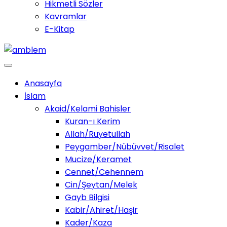
Hikmetli Sözler
Kavramlar
E-Kitap
Anasayfa
İslam
Akaid/Kelami Bahisler
Kuran-ı Kerim
Allah/Ruyetullah
Peygamber/Nübüvvet/Risalet
Mucize/Keramet
Cennet/Cehennem
Cin/Şeytan/Melek
Gayb Bilgisi
Kabir/Ahiret/Haşir
Kader/Kaza