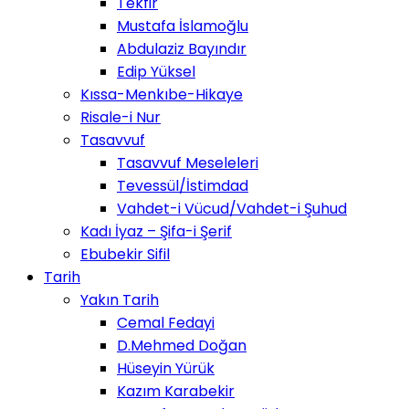
Tekfir
Mustafa İslamoğlu
Abdulaziz Bayındır
Edip Yüksel
Kıssa-Menkıbe-Hikaye
Risale-i Nur
Tasavvuf
Tasavvuf Meseleleri
Tevessül/İstimdad
Vahdet-i Vücud/Vahdet-i Şuhud
Kadı İyaz – Şifa-i Şerif
Ebubekir Sifil
Tarih
Yakın Tarih
Cemal Fedayi
D.Mehmed Doğan
Hüseyin Yürük
Kazım Karabekir