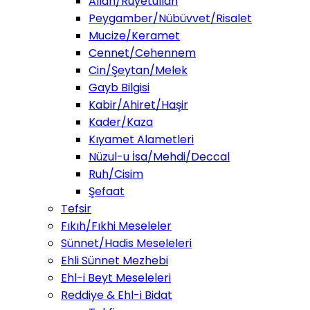
Allah/Ruyetullah
Peygamber/Nübüvvet/Risalet
Mucize/Keramet
Cennet/Cehennem
Cin/Şeytan/Melek
Gayb Bilgisi
Kabir/Ahiret/Haşir
Kader/Kaza
Kıyamet Alametleri
Nüzul-u İsa/Mehdi/Deccal
Ruh/Cisim
Şefaat
Tefsir
Fıkıh/Fıkhi Meseleler
Sünnet/Hadis Meseleleri
Ehli Sünnet Mezhebi
Ehl-i Beyt Meseleleri
Reddiye & Ehl-i Bidat