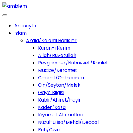
Anasayfa
İslam
Akaid/Kelami Bahisler
Kuran-ı Kerim
Allah/Ruyetullah
Peygamber/Nübüvvet/Risalet
Mucize/Keramet
Cennet/Cehennem
Cin/Şeytan/Melek
Gayb Bilgisi
Kabir/Ahiret/Haşir
Kader/Kaza
Kıyamet Alametleri
Nüzul-u İsa/Mehdi/Deccal
Ruh/Cisim