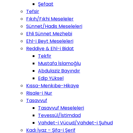
Şefaat
Tefsir
Fıkıh/Fıkhi Meseleler
Sünnet/Hadis Meseleleri
Ehli Sünnet Mezhebi
Ehl-i Beyt Meseleleri
Reddiye & Ehl-i Bidat
Tekfir
Mustafa İslamoğlu
Abdulaziz Bayındır
Edip Yüksel
Kıssa-Menkıbe-Hikaye
Risale-i Nur
Tasavvuf
Tasavvuf Meseleleri
Tevessül/İstimdad
Vahdet-i Vücud/Vahdet-i Şuhud
Kadı İyaz – Şifa-i Şerif