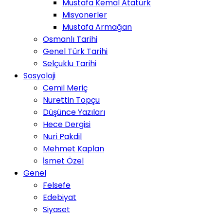
Mustafa Kemal Atatürk
Misyonerler
Mustafa Armağan
Osmanlı Tarihi
Genel Türk Tarihi
Selçuklu Tarihi
Sosyoloji
Cemil Meriç
Nurettin Topçu
Düşünce Yazıları
Hece Dergisi
Nuri Pakdil
Mehmet Kaplan
İsmet Özel
Genel
Felsefe
Edebiyat
Siyaset