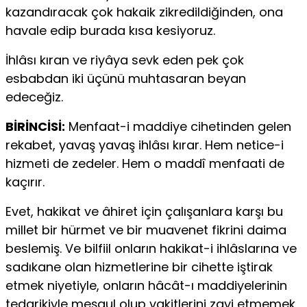
kazandıracak çok hakaik zikredildiğinden, ona
havale edip burada kısa kesiyoruz.
İhlâsı kıran ve riyâya sevk eden pek çok
esbabdan iki üçünü muhtasaran beyan
edeceğiz.
BİRİNCİSİ:
Menfaat-i maddiye cihetinden gelen
rekabet, yavaş yavaş ihlâsı kırar. Hem netice-i
hizmeti de zedeler. Hem o maddî menfaati de
kaçırır.
Evet, hakikat ve âhiret için çalışanlara karşı bu
millet bir hürmet ve bir muavenet fikrini daima
beslemiş. Ve bilfiil onların hakikat-i ihlâslarına ve
sadıkane olan hizmetlerine bir cihette iştirak
etmek niyetiyle, onların hâcât-ı maddiyelerinin
tedarikiyle meşgul olup vakitlerini zayi etmemek