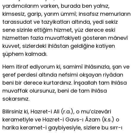
yardımcılarım varken, burada ben yalnız,
kimsesiz, garip, yarım ümmî; insafsız memurların
tarassudat ve tazyikatları altında, yedi sekiz
sene sizinle ettiğim hizmet, yüz derece eski
hizmetten fazla muvaffakiyeti gösteren mânevî
kuvvet, sizlerdeki ihlâstan geldiğine katiyen
şüphem kalmadı.
Hem itiraf ediyorum ki, samimî ihlâsınızla, şan ve
şeref perdesi altında nefsimi okşayan riyâdan
beni bir derece kurtardınız. İnşaallah tam ihlâsa
muvaffak olursunuz, beni de tam ihlâsa
sokarsınız.
Bilirsiniz ki, Hazret-i Ali (r.a.), o mu’cizevâri
kerametiyle ve Hazret-i Gavs-ı Âzam (k.s.) o
harika keramet-i gaybiyesiyle, sizlere bu sırr-ı