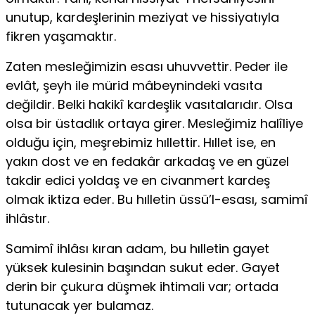
unutup, kardeşlerinin meziyat ve hissiyatıyla
fikren yaşamaktır.
Zaten mesleğimizin esası uhuvvettir. Peder ile
evlât, şeyh ile mürid mâbeynindeki vasıta
değildir. Belki hakikî kardeşlik vasıtalarıdır. Olsa
olsa bir üstadlık ortaya girer. Mesleğimiz halîliye
olduğu için, meşrebimiz hıllettir. Hıllet ise, en
yakın dost ve en fedakâr arkadaş ve en güzel
takdir edici yoldaş ve en civanmert kardeş
olmak iktiza eder. Bu hılletin üssü’l-esası, samimî
ihlâstır.
Samimî ihlâsı kıran adam, bu hılletin gayet
yüksek kulesinin başından sukut eder. Gayet
derin bir çukura düşmek ihtimali var; ortada
tutunacak yer bulamaz.