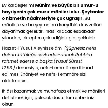
Ey kardeşlerim!
Mühim ve büyük bir umur-u
hayriyenin çok muzır mânileri olur. Şeytanlar
o hizmetin hâdimleriyle çok uğraşır.
Bu
mânilere ve bu şeytanlara karşı ihlâs kuvvetine
dayanmak gerektir. İhlâsı kıracak esbabdan
yılandan, akrepten çekindiğiniz gibi çekininiz.
Hazret-i Yusuf Aleyhisselâm
(Şüphesiz nefis
daima kötülüğe sevk eder-ancak Rabbim
rahmet ederse o başka.(Yusuf Sûresi:
12:53.)
demesiyle, nefs-i emmâreye itimad
edilmez. Enâniyet ve nefs-i emmâre sizi
aldatmasın.
İhlâsı kazanmak ve muhafaza etmek ve mânileri
def etmek için, gelecek düsturlar rehberiniz
olsun.