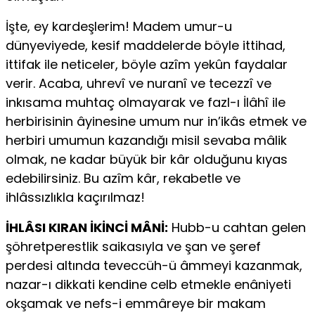
İşte, ey kardeşlerim! Madem umur-u
dünyeviyede, kesif maddelerde böyle ittihad,
ittifak ile neticeler, böyle azîm yekûn faydalar
verir. Acaba, uhrevî ve nuranî ve tecezzî ve
inkısama muhtaç olmayarak ve fazl-ı İlâhî ile
herbirisinin âyinesine umum nur in’ikâs etmek ve
herbiri umumun kazandığı misil sevaba mâlik
olmak, ne kadar büyük bir kâr olduğunu kıyas
edebilirsiniz. Bu azîm kâr, rekabetle ve
ihlâssızlıkla kaçırılmaz!
İHLÂSI KIRAN İKİNCİ MÂNİ:
Hubb-u cahtan gelen
şöhretperestlik saikasıyla ve şan ve şeref
perdesi altında teveccüh-ü âmmeyi kazanmak,
nazar-ı dikkati kendine celb etmekle enâniyeti
okşamak ve nefs-i emmâreye bir makam