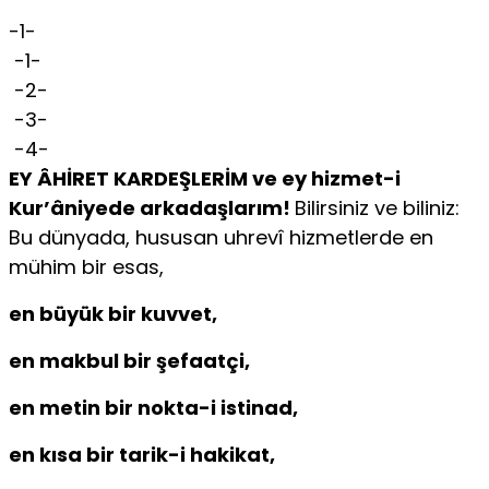
-1-
-1-
-2-
-3-
-4-
EY ÂHİRET KARDEŞLERİM ve ey hizmet-i
Kur’âniyede arkadaşlarım!
Bilirsiniz ve biliniz:
Bu dünyada, hususan uhrevî hizmetlerde en
mühim bir esas,
en büyük bir kuvvet,
en makbul bir şefaatçi,
en metin bir nokta-i istinad,
en kısa bir tarik-i hakikat,