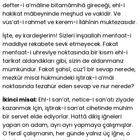
defter-i a’mâline bitamâmihâ gireceği, ehl-i
hakikat mâbeyninde meşhud ve vakidir. Ve
vüs’at-i rahmet ve kerem-i İlâhînin muktezasıdır.
İşte, ey kardeşlerim! Sizleri inşaallah menfaat-i
maddiye rekabete sevk etmeyecek. Fakat
menfaat-i uhreviye noktasında bir kısım ehl-i
tarikat aldandıkları gibi, sizin de aldanmanız
mümkündür. Fakat şahsî, cüz’î bir sevap nerede,
mezkûr misal hükmündeki iştirak-i a’mâl
noktasında tezahür eden sevap ve nur nerede?
İkinci misal:
Ehl-i san’at, netice-i san’atı ziyade
kazanmak için, iştirak-i san’at cihetinde mühim
bir servet elde ediyorlar. Hattâ dikiş iğneleri
yapan on adam, ayrı ayrı yapmaya çalışmışlar.
O ferdî çalışmanın, her günde yalnız üç iğne, o