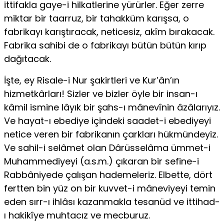
ittifakla gaye-i hilkatlerine yürürler. Eğer zerre
miktar bir taarruz, bir tahakküm karışsa, o
fabrikayı karıştıracak, neticesiz, akîm bırakacak.
Fabrika sahibi de o fabrikayı bütün bütün kırıp
dağıtacak.
İşte, ey Risale-i Nur şakirtleri ve Kur’ân’ın
hizmetkârları! Sizler ve bizler öyle bir insan-ı
kâmil ismine lâyık bir şahs-ı mânevînin âzâlarıyız.
Ve hayat-ı ebediye içindeki saadet-i ebediyeyi
netice veren bir fabrikanın çarkları hükmündeyiz.
Ve sahil-i selâmet olan Dârüsselâma ümmet-i
Muhammediyeyi (a.s.m.) çıkaran bir sefine-i
Rabbâniyede çalışan hademeleriz. Elbette, dört
fertten bin yüz on bir kuvvet-i mâneviyeyi temin
eden sırr-ı ihlâsı kazanmakla tesanüd ve ittihad-
ı hakikîye muhtacız ve mecburuz.