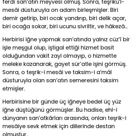
ferdî san’atın meyvesi olmuş. Sonra, teşrikü’l-
mesâi düsturuyla on adam birleşmişler. Biri
demir getirip, biri ocak yandırıp, biri delik açar,
biri ocağa sokar, biri ucunu sivriltir, ve hâkezâ…
Herbirisi iğne yapmak san’atında yalnız cüz’î bir
işle meşgul olup, iştigal ettiği hizmet basit
olduğundan vakit zayi olmayıp, o hizmette
meleke kazanarak, gayet sür’atle işini görmüş.
Sonra, o teşrik-i mesâi ve taksim-i a’mâl
düsturuyla olan san’atın semeresini taksim
etmişler.
Herbirisine bir günde üç iğneye bedel üç yüz
iğne düştüğünü görmüşler. Bu hadise, ehl-i
dünyanın san’atkârları arasında, onları teşrik-i
mesâiye sevk etmek için dillerinde destan
olmuştur.