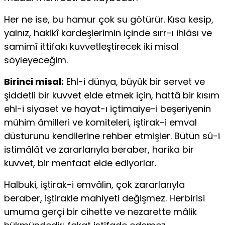
Her ne ise, bu hamur çok su götürür. Kısa kesip,
yalnız, hakikî kardeşlerimin içinde sırr-ı ihlâsı ve
samimî ittifakı kuvvetleştirecek iki misal
söyleyeceğim.
Birinci misal:
Ehl-i dünya, büyük bir servet ve
şiddetli bir kuvvet elde etmek için, hattâ bir kısım
ehl-i siyaset ve hayat-ı içtimaiye-i beşeriyenin
mühim âmilleri ve komiteleri, iştirak-i emval
düsturunu kendilerine rehber etmişler. Bütün sû-i
istimâlât ve zararlarıyla beraber, harika bir
kuvvet, bir menfaat elde ediyorlar.
Halbuki, iştirak-i emvâlin, çok zararlarıyla
beraber, iştirakle mahiyeti değişmez. Herbirisi
umuma gerçi bir cihette ve nezarette mâlik