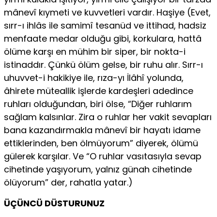
mânevî kıymeti ve kuvvetleri vardır. Haşiye (Evet,
sırr-ı ihlâs ile samimî tesanüd ve ittihad, hadsiz
menfaate medar olduğu gibi, korkulara, hattâ
ölüme karşı en mühim bir siper, bir nokta-i
istinaddır. Çünkü ölüm gelse, bir ruhu alır. Sırr-ı
uhuvvet-i hakikiye ile, rıza-yı İlâhî yolunda,
âhirete müteallik işlerde kardeşleri adedince
ruhları olduğundan, biri ölse, “Diğer ruhlarım
sağlam kalsınlar. Zira o ruhlar her vakit sevapları
bana kazandırmakla mânevî bir hayatı idame
ettiklerinden, ben ölmüyorum” diyerek, ölümü
gülerek karşılar. Ve “O ruhlar vasıtasıyla sevap
cihetinde yaşıyorum, yalnız günah cihetinde
ölüyorum” der, rahatla yatar.)
ÜÇÜNCÜ DÜSTURUNUZ