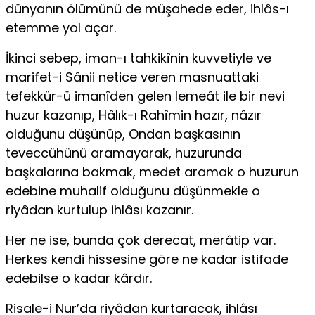
dünyanın ölümünü de müşahede eder, ihlâs-ı
etemme yol açar.
İkinci sebep, iman-ı tahkikînin kuvvetiyle ve
marifet-i Sânii netice veren masnuattaki
tefekkür-ü imanîden gelen lemeât ile bir nevi
huzur kazanıp, Hâlık-ı Rahîmin hazır, nâzır
olduğunu düşünüp, Ondan başkasının
teveccühünü aramayarak, huzurunda
başkalarına bakmak, medet aramak o huzurun
edebine muhalif olduğunu düşünmekle o
riyâdan kurtulup ihlâsı kazanır.
Her ne ise, bunda çok derecat, merâtip var.
Herkes kendi hissesine göre ne kadar istifade
edebilse o kadar kârdır.
Risale-i Nur’da riyâdan kurtaracak, ihlâsı