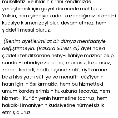
mükellefiz. Ve ihlâsın sırrını kendimizde
yerleştirmek için gayet derecede muhtacız.
Yoksa, hem şimdiye kadar kazandığımız hizmet-i
kudsiye kısmen zayi olur, devam etmez; hem
şiddetli mesul oluruz.
(Benim ayetlerimi az bir dünya menfaatiyle
değiştirmeyin. (Bakara Sûresi: 41)
âyetindeki
şiddetli tehditkârâne nehy-i İlâhîye mazhar olup,
saadet-i ebediye zararına, mânâsız, lüzumsuz,
zararlı, kederli, hodfuruşâne, sakîl, riyâkârâne
bazı hissiyat-ı süfliye ve menâfi-i cüz’iyenin
hatırı için ihlâsı kırmakla, hem bu hizmetteki
umum kardeşlerimizin hukukuna tecavüz, hem
hizmet-i Kur’âniyenin hürmetine taarruz, hem
hakaik-i imaniyenin kudsiyetine hürmetsizlik
etmiş oluruz.