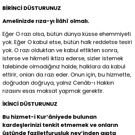
BİRİNCİ DÜSTURUNUZ
Amelinizde rıza-yı İlâhî olmalı.
Eğer O razı olsa, bütün dünya küsse ehemmiyeti
yok. Eğer O kabul etse, bütün halk reddetse tesiri
yok. O razı olduktan ve kabul ettikten sonra,
isterse ve hikmeti iktiza ederse, sizler istemek
talebinde olmadığınız halde, halklara da kabul
ettirir, onları da razı eder. Onun için, bu hizmette,
doğrudan doğruya, yalnız Cenâb-ı Hakkın
rızasını esas maksat yapmak gerektir.
İKİNCİ DÜSTURUNUZ
Bu hizmet-i Kur’âniyede bulunan
kardeşlerinizi tenkit etmemek ve onların
üstünde faziletfuruşluk nev’inden gıpta