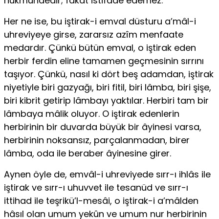
hükmündedir; fakat istifade edemez.
Her ne ise, bu iştirak-i emval düsturu a’mâl-i
uhreviyeye girse, zararsız azîm menfaate
medardır. Çünkü bütün emval, o iştirak eden
herbir ferdin eline tamamen geçmesinin sırrını
taşıyor. Çünkü, nasıl ki dört beş adamdan, iştirak
niyetiyle biri gazyağı, biri fitil, biri lâmba, biri şişe,
biri kibrit getirip lâmbayı yaktılar. Herbiri tam bir
lâmbaya mâlik oluyor. O iştirak edenlerin
herbirinin bir duvarda büyük bir âyinesi varsa,
herbirinin noksansız, parçalanmadan, birer
lâmba, oda ile beraber âyinesine girer.
Aynen öyle de, emvâl-i uhreviyede sırr-ı ihlâs ile
iştirak ve sırr-ı uhuvvet ile tesanüd ve sırr-ı
ittihad ile teşrikü’l-mesâi, o iştirak-i a’mâlden
hâsıl olan umum yekûn ve umum nur herbirinin