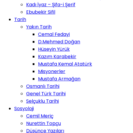
Kadı İyaz – Şifa-i Şerif
Ebubekir Sifil
Tarih
Yakın Tarih
Cemal Fedayi
D.Mehmed Doğan
Hüseyin Yürük
Kazım Karabekir
Mustafa Kemal Atatürk
Misyonerler
Mustafa Armağan
Osmanlı Tarihi
Genel Türk Tarihi
Selçuklu Tarihi
Sosyoloji
Cemil Meriç
Nurettin Topçu
Düşünce Yazıları