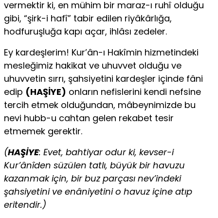
vermektir ki, en mühim bir maraz-ı ruhî olduğu
gibi, “şirk-i hafî” tabir edilen riyâkârlığa,
hodfuruşluğa kapı açar, ihlâsı zedeler.
Ey kardeşlerim! Kur’ân-ı Hakîmin hizmetindeki
mesleğimiz hakikat ve uhuvvet olduğu ve
uhuvvetin sırrı, şahsiyetini kardeşler içinde fâni
edip
(HAŞİYE)
onların nefislerini kendi nefsine
tercih etmek olduğundan, mâbeynimizde bu
nevi hubb-u cahtan gelen rekabet tesir
etmemek gerektir.
(
HAŞİYE
: Evet, bahtiyar odur ki, kevser-i
Kur’ânîden süzülen tatlı, büyük bir havuzu
kazanmak için, bir buz parçası nev’indeki
şahsiyetini ve enâniyetini o havuz içine atıp
eritendir.)