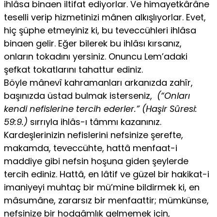
ihlâsa binaen iltifat ediyorlar. Ve himayetkârâne
teselli verip hizmetinizi mânen alkışlıyorlar. Evet,
hiç şüphe etmeyiniz ki, bu teveccühleri ihlâsa
binaen gelir. Eğer bilerek bu ihlâsı kırsanız,
onların tokadını yersiniz. Onuncu Lem’adaki
şefkat tokatlarını tahattur ediniz.
Böyle mânevî kahramanları arkanızda zahîr,
başınızda üstad bulmak isterseniz,
(“Onları
kendi nefislerine tercih ederler.” (Haşir Sûresi:
59:9.)
sırrıyla ihlâs-ı tâmmı kazanınız.
Kardeşlerinizin nefislerini nefsinize şerefte,
makamda, teveccühte, hattâ menfaat-i
maddiye gibi nefsin hoşuna giden şeylerde
tercih ediniz. Hattâ, en lâtif ve güzel bir hakikat-i
imaniyeyi muhtaç bir mü’mine bildirmek ki, en
mâsumâne, zararsız bir menfaattir; mümkünse,
nefsinize bir hodgâmlık gelmemek için,