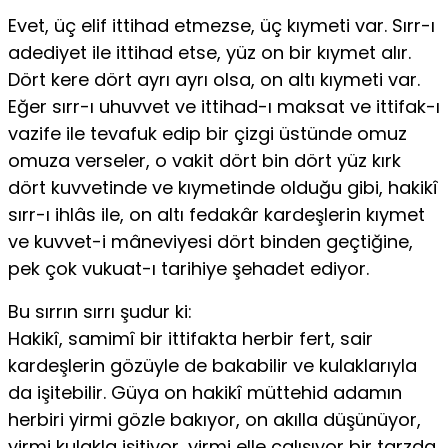
Evet, üç elif ittihad etmezse, üç kıymeti var. Sırr-ı
adediyet ile ittihad etse, yüz on bir kıymet alır.
Dört kere dört ayrı ayrı olsa, on altı kıymeti var.
Eğer sırr-ı uhuvvet ve ittihad-ı maksat ve ittifak-ı
vazife ile tevafuk edip bir çizgi üstünde omuz
omuza verseler, o vakit dört bin dört yüz kırk
dört kuvvetinde ve kıymetinde olduğu gibi, hakikî
sırr-ı ihlâs ile, on altı fedakâr kardeşlerin kıymet
ve kuvvet-i mâneviyesi dört binden geçtiğine,
pek çok vukuat-ı tarihiye şehadet ediyor.
Bu sırrın sırrı şudur ki:
Hakikî, samimî bir ittifakta herbir fert, sair
kardeşlerin gözüyle de bakabilir ve kulaklarıyla
da işitebilir. Güya on hakikî müttehid adamın
herbiri yirmi gözle bakıyor, on akılla düşünüyor,
yirmi kulakla işitiyor, yirmi elle çalışıyor bir tarzda