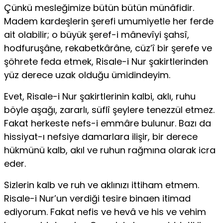
Çünkü mesleğimize bütün bütün münâfidir.
Madem kardeşlerin şerefi umumiyetle her ferde
ait olabilir; o büyük şeref-i mânevîyi şahsî,
hodfuruşâne, rekabetkârâne, cüz’î bir şerefe ve
şöhrete feda etmek, Risale-i Nur şakirtlerinden
yüz derece uzak olduğu ümidindeyim.
Evet, Risale-i Nur şakirtlerinin kalbi, aklı, ruhu
böyle aşağı, zararlı, süflî şeylere tenezzül etmez.
Fakat herkeste nefs-i emmâre bulunur. Bazı da
hissiyat-ı nefsiye damarlara ilişir, bir derece
hükmünü kalb, akıl ve ruhun rağmına olarak icra
eder.
Sizlerin kalb ve ruh ve aklınızı ittiham etmem.
Risale-i Nur’un verdiği tesire binaen itimad
ediyorum. Fakat nefis ve hevâ ve his ve vehim