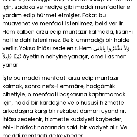
için, sadaka ve hediye gibi maddî menfaatlerle
yardım edip hürmet etmişler. Fakat bu
muavenet ve menfaat istenilmez, belki verilir.
Hem kalben arzu edip muntazır kalmakla, lisan-ı
hal ile dahi istenilmez. Belki ummadığı bir halde
verilir. Yoksa ihlâsı zedelenir. Hem وَلاَ تَشْتَرُوا بِاٰيَاتِى
ثَمَنًا قَلِيلاً âyetinin nehyine yanaşır, ameli kısmen
yanar.
İşte bu maddî menfaati arzu edip muntazır
kalmak, sonra nefs-i emmâre, hodgâmlık
cihetiyle, o menfaati başkasına kaptırmamak
için, hakikî bir kardeşine ve o hususî hizmette
arkadaşına karşı bir rekabet damarı uyandırır.
İhlâsı zedelenir, hizmette kudsiyeti kaybeder,
ehl-i hakikat nazarında sakîl bir vaziyet alır. Ve
maddî menfaati de kaybeder.