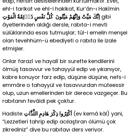
edip, nefsin desiselerinden kurtulmaktır. Evet,
ehl-i tarikat ve ehl-i hakikat, Kur’ân-ı Hakîmin
اِنَّكَ مَيِّتٌ وَاِنَّهُمْ مَيِّتُونَ كُلُّ نَفْسٍ ذَاۤئِقَةُ الْمَوْتِ
gibi
âyetlerinden aldığı dersle, rabıta-i mevti
sülûklarında esas tutmuşlar; tûl-i emelin menşei
olan tevehhüm-ü ebediyeti o rabıta ile izale
etmişler.
Onlar farazî ve hayalî bir surette kendilerini
ölmüş tasavvur ve tahayyül edip ve yıkanıyor,
kabre konuyor farz edip, düşüne düşüne, nefs-i
emmâre o tahayyül ve tasavvurdan müteessir
olup, uzun emellerinden bir derece vazgeçer. Bu
rabıtanın fevâidi pek çoktur.
Hadiste
اَكْثِرُوا ذِكْرَ هَادِمِ اللَّذَّاتِ
(ev kemâ kàl) yani,
“Lezzetleri tahrip edip acılaştıran ölümü çok
zikrediniz” diye bu rabıtayı ders veriyor.