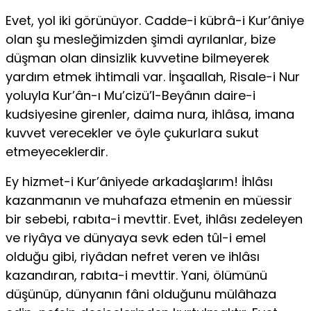
Evet, yol iki görünüyor. Cadde-i kübrâ-i Kur’âniye
olan şu mesleğimizden şimdi ayrılanlar, bize
düşman olan dinsizlik kuvvetine bilmeyerek
yardım etmek ihtimali var. İnşaallah, Risale-i Nur
yoluyla Kur’ân-ı Mu’cizü’l-Beyânın daire-i
kudsiyesine girenler, daima nura, ihlâsa, imana
kuvvet verecekler ve öyle çukurlara sukut
etmeyeceklerdir.
Ey hizmet-i Kur’âniyede arkadaşlarım! İhlâsı
kazanmanın ve muhafaza etmenin en müessir
bir sebebi, rabıta-i mevttir. Evet, ihlâsı zedeleyen
ve riyâya ve dünyaya sevk eden tûl-i emel
olduğu gibi, riyâdan nefret veren ve ihlâsı
kazandıran, rabıta-i mevttir. Yani, ölümünü
düşünüp, dünyanın fâni olduğunu mülâhaza