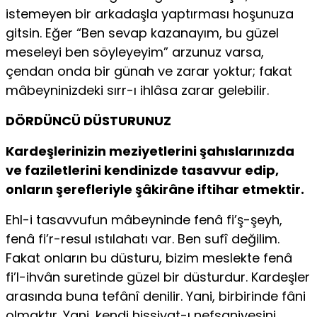
istemeyen bir arkadaşla yaptırması hoşunuza
gitsin. Eğer “Ben sevap kazanayım, bu güzel
meseleyi ben söyleyeyim” arzunuz varsa,
çendan onda bir günah ve zarar yoktur; fakat
mâbeyninizdeki sırr-ı ihlâsa zarar gelebilir.
DÖRDÜNCÜ DÜSTURUNUZ
Kardeşlerinizin meziyetlerini şahıslarınızda
ve faziletlerini kendinizde tasavvur edip,
onların şerefleriyle şâkirâne iftihar etmektir.
Ehl-i tasavvufun mâbeyninde fenâ fi’ş-şeyh,
fenâ fi’r-resul ıstılahatı var. Ben sufî değilim.
Fakat onların bu düsturu, bizim meslekte fenâ
fi’l-ihvân suretinde güzel bir düsturdur. Kardeşler
arasında buna tefânî denilir. Yani, birbirinde fâni
olmaktır. Yani, kendi hissiyat-ı nefsaniyesini