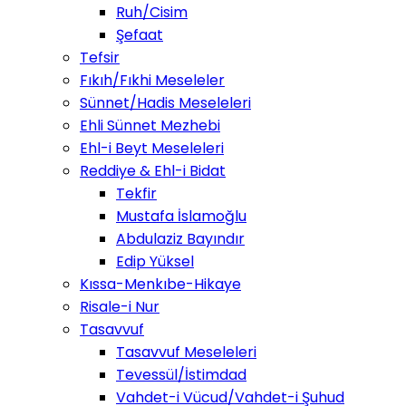
Ruh/Cisim
Şefaat
Tefsir
Fıkıh/Fıkhi Meseleler
Sünnet/Hadis Meseleleri
Ehli Sünnet Mezhebi
Ehl-i Beyt Meseleleri
Reddiye & Ehl-i Bidat
Tekfir
Mustafa İslamoğlu
Abdulaziz Bayındır
Edip Yüksel
Kıssa-Menkıbe-Hikaye
Risale-i Nur
Tasavvuf
Tasavvuf Meseleleri
Tevessül/İstimdad
Vahdet-i Vücud/Vahdet-i Şuhud