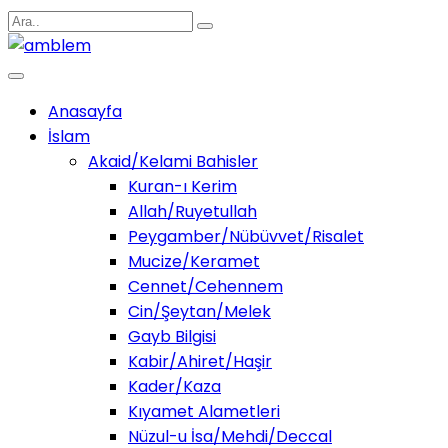
Anasayfa
İslam
Akaid/Kelami Bahisler
Kuran-ı Kerim
Allah/Ruyetullah
Peygamber/Nübüvvet/Risalet
Mucize/Keramet
Cennet/Cehennem
Cin/Şeytan/Melek
Gayb Bilgisi
Kabir/Ahiret/Haşir
Kader/Kaza
Kıyamet Alametleri
Nüzul-u İsa/Mehdi/Deccal