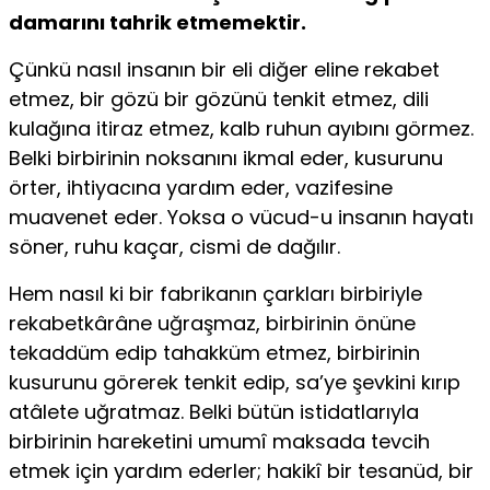
damarını tahrik etmemektir.
Çünkü nasıl insanın bir eli diğer eline rekabet
etmez, bir gözü bir gözünü tenkit etmez, dili
kulağına itiraz etmez, kalb ruhun ayıbını görmez.
Belki birbirinin noksanını ikmal eder, kusurunu
örter, ihtiyacına yardım eder, vazifesine
muavenet eder. Yoksa o vücud-u insanın hayatı
söner, ruhu kaçar, cismi de dağılır.
Hem nasıl ki bir fabrikanın çarkları birbiriyle
rekabetkârâne uğraşmaz, birbirinin önüne
tekaddüm edip tahakküm etmez, birbirinin
kusurunu görerek tenkit edip, sa’ye şevkini kırıp
atâlete uğratmaz. Belki bütün istidatlarıyla
birbirinin hareketini umumî maksada tevcih
etmek için yardım ederler; hakikî bir tesanüd, bir