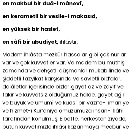
en makbul bir duâ-i mânevî,
en kerametli bir vesile-i makasıd,
en yüksek bir haslet,
en sâfi bir ubudiyet
, ihlâstır.
Madem ihlâsta mezkûr hassalar gibi çok nurlar
var ve çok kuvvetler var. Ve madem bu müthiş
zamanda ve dehşetli düşmanlar mukabilinde ve
şiddetli tazyikat karşısında ve savletli bid’alar,
dalâletler içerisinde bizler gayet az ve zayıf ve
fakir ve kuvvetsiz olduğumuz halde, gayet ağır
ve büyük ve umumî ve kudsî bir vazife-i imaniye
ve hizmet-i Kur’âniye omuzumuza ihsan-ı İlâhî
tarafından konulmuş. Elbette, herkesten ziyade,
bütün kuvvetimizle ihlâsı kazanmaya mecbur ve