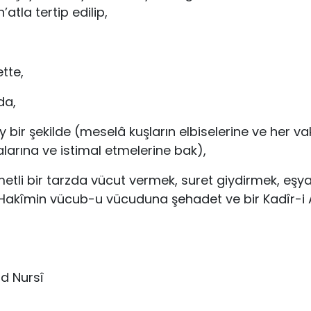
’atla tertip edilip,
ette,
da,
 bir şekilde (meselâ kuşların elbiselerine ve her vaki
arına ve istimal etmelerine bak),
metli bir tarzda vücut vermek, suret giydirmek, eş
-i Hakîmin vücub-u vücuduna şehadet ve bir Kadîr-i
d Nursî