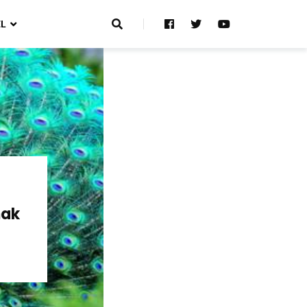
L
mak