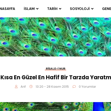
NASAYFA
İSLAM
TARIH
SOSYOLOJI
GENE
RISALE-I NUR
 Kısa En Güzel En Hafif Bir Tarzda Yarat
Arif
13:20 - 28 Kasım 2015
0 Yorumlar