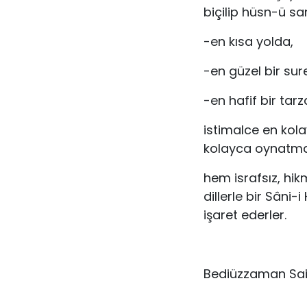
biçilip hüsn-ü san
-en kısa yolda,
-en güzel bir sur
-en hafif bir tarz
istimalce en kolay
kolayca oynatmal
hem israfsız, hik
dillerle bir Sâni
işaret ederler.
Bediüzzaman Sai