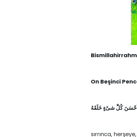
Bismillahirrah
On Beşinci Penc
اَحْسَنَ كُلَّ شىْءٍ خَلَقَهُ
sırrınca, herşeye