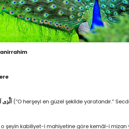
manirrahim
ere
اَلَّذِى 
(“O herşeyi en güzel şekilde yaratandır.” Secde
, o şeyin kabiliyet-i mahiyetine göre kemâl-i mizan 