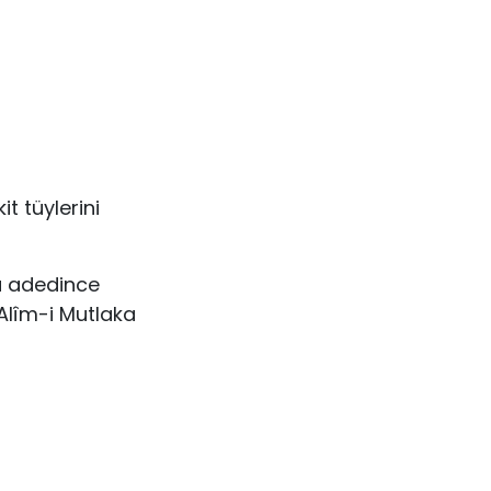
t tüylerini
ya adedince
 Alîm-i Mutlaka