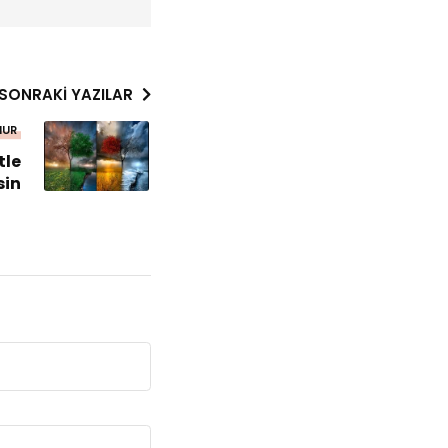
SONRAKI YAZILAR
NUR
tle
sin