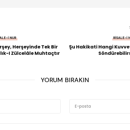
ALE-I NUR
RISALE-I 
rşey, Herşeyinde Tek Bir
Şu Hakikati Hangi Kuvve
lık-I Zülcelâle Muhtaçtır
Söndürebilir
YORUM BIRAKIN