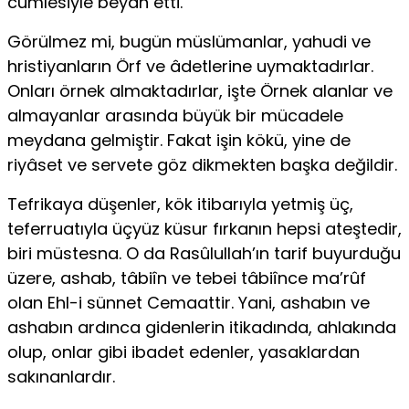
cümlesiyle beyan etti.
Görülmez mi, bugün müslümanlar, yahudi ve
hristiyanların Örf ve âdetlerine uymaktadırlar.
Onları örnek almaktadırlar, işte Örnek alanlar ve
almayanlar arasında büyük bir mücadele
meydana gelmiştir. Fakat işin kökü, yine de
riyâset ve servete göz dikmekten başka değildir.
Tefrikaya düşenler, kök itibarıyla yetmiş üç,
teferruatıyla üçyüz küsur fırkanın hepsi ateştedir,
biri müstesna. O da Rasûlullah’ın tarif bu­yurduğu
üzere, ashab, tâbiîn ve tebei tâbiînce ma’rûf
olan Ehl-i sünnet Cemaattir. Yani, ashabın ve
ashabın ardınca gidenlerin itikadında, ahlakında
olup, onlar gibi ibadet edenler, yasaklardan
sakınanlardır.