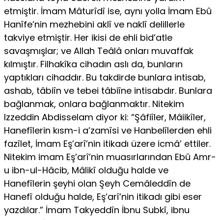
etmiştir. İmam Mâturîdî ise, aynı yolla İmam Ebû
Hanîfe’nin mezhebini aklî ve naklî delillerle
takviye etmiştir. Her ikisi de ehli bid’atle
savaşmışlar; ve Allah Teâlâ onları muvaffak
kılmıştır. Filhakîka cihadın aslı da, bunların
yaptık­ları cihaddır. Bu takdirde bunlara intisab,
ashab, tâbiîn ve tebei tâbiîne intisabdır. Bunlara
bağlanmak, onlara bağlanmaktır. Nitekim
Izzeddin Abdisselam diyor ki: “Şâfiîler, Mâiikîler,
Hanefîlerin kısm-i a’zamîsi ve Hanbelîlerden ehli
fazîlet, İmam Eş’arî’nin itikadı üzere icmâ’ ettiler.
Ni­tekim imam Eş’arî’nin muasırlarından Ebû Amr-
u ibn-ul-Hâcib, Mâlikî ol­duğu halde ve
Hanefîlerin şeyhi olan Şeyh Cemâleddîn de
Hanefî oldu­ğu halde, Eş’arî’nin itikadı gibi eser
yazdılar.” İmam Takyeddîn İbnu Subkî, ibnu