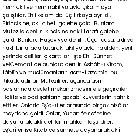
hem akıl ve hem nakil yoluyla çıkarmaya
çalıştılar. Ehli kelam da, üç fırkaya ayrıldı.
Birincisine, akıl ciheti galebe çaldı. Bunlara
Mutezile de­nilir. İkincisine nakil tarafı galebe
çaldı. Bunlara Haşeviyye denilir. Üçün­cüsü, aklı ve
nakli bir arada tutarak, akıl yoluyla nakilden, yeril
yerinde delilleri çıkarttılar, işte Ehli Sünnet
velCemaat de bunlara denilir. Ashâb-ı Kiram,
tâbiîn ve müslümanların kısm-i azamîsi bu
itikaddadırlar. Mutezililer, üçüncü asrın
başlarında devlet mekanizmasını ele geçirdi­ler.
Halîfe ve padişahların gazabî kuvvetlerini tahrik
ettiler. Onlarla Eş’a-rîler arasında birçok nizâlar
meydana geldi. Onlar, Yunan felsefesine
dayanarak aklî delilleri muhkemleştirdiler.
Eş’arîler ise Kitab ve sünnete dayanarak aklî