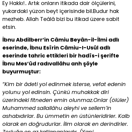
Ey Hakkı!.. Artık onların itikada dair ölçülerini,
yukardaki yüzon beyt içerisinde bil.Budur hak
mezheb. Allah Teâlâ bizi bu itikad üzere sabit
etsin.
İbnu Abdilberr’in Câmiu Beyân-il-İlmi adlı
eserinde, İbnu Esîrin Câmiu-I-Usûl adlı
eserinde tahric ettikleri bir hadîs-i şerifte
İbnu Mes’ûd radıvallâhu anh şöyle
buyurmuştur:
“Kim bir âdeti yol edinmek isterse, vefat edenin
yolunu yol edinsin. Çünkü muhakkak diri
üzerindeki fitneden emin olunmaz.Onlar (ölüler)
Muhammed sallallâhu aleyhi ve sellem’in
ashabıdırlar. Bu ümmetin en üstünleridirler. Kalb
olarak en doğrudurlar. İlim olarak en derindirler.
Zorluğa en az katlananlardır. (Yani,