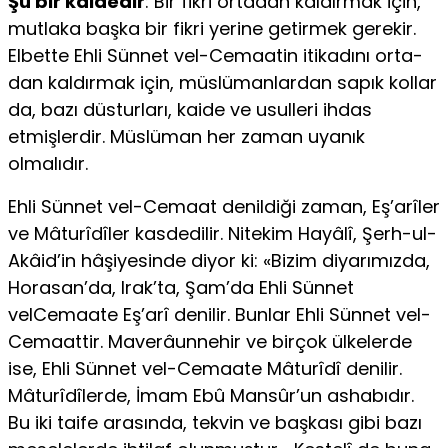
Şu bir kaidedir
: Bir fikri ortadan kaldırmak için,
mutlaka başka bir fik­ri yerine getirmek gerekir.
Elbette Ehli Sünnet vel-Cemaatin itikadını orta­
dan kaldırmak için, müslümanlardan sapık kollar
da, bazı düsturları, kai­de ve usulleri ihdas
etmişlerdir. Müslüman her zaman uyanık
olmalıdır.
Ehli Sünnet vel-Cemaat denildiği zaman, Eş’arîler
ve Mâturîdîler kasdedilir. Nitekim Hayâlî, Şerh-ul-
Akâid’in hâşiyesinde diyor ki: «Bizim diyarımızda,
Horasan’da, Irak’ta, Şam’da Ehli Sünnet
velCemaate Eş’arî denilir. Bunlar Ehli Sünnet vel-
Cemaattir. Maverâunnehir ve birçok ülke­lerde
ise, Ehli Sünnet vel-Cemaate Mâturîdî denilir.
Mâturîdîlerde, İmam Ebû Mansûr’un ashabıdır.
Bu iki taife arasında, tekvin ve başkası gibi bazı