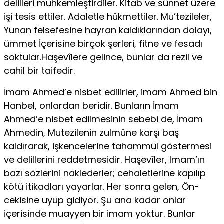
delilleri muhkemleştirdiler. Kitab ve sünnet üzere
işi tesis ettiler. Adaletle hükmettiler. Mu’tezileler,
Yunan felsefesine hayran kal­dıklarından dolayı,
ümmet İçerisine birçok şerleri, fitne ve fesadı
soktu­lar.Haşevîlere gelince, bunlar da rezil ve
cahil bir taifedir.
İmam Ahmed’e nisbet edilirler, imam Ahmed bin
Hanbel, onlardan beridir. Bunla­rın İmam
Ahmed’e nisbet edilmesinin sebebi de, İmam
Ahmedin, Mute­zilenin zulmüne karşı baş
kaldırarak, işkencelerine tahammül gösterme­si
ve delillerini reddetmesidir. Haşevîler, Imam’ın
bazı sözlerini nakle­derler; cehaletlerine kapılıp
kötü itikadları yayarlar. Her sonra gelen, Ön­
cekisine uyup gidiyor. Şu ana kadar onlar
içerisinde muayyen bir imam yoktur. Bunlar