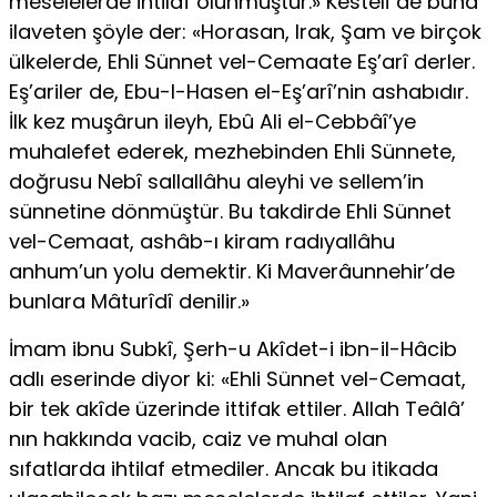
meselelerde ihtilaf olunmuştur.» Kestelî de buna
ilaveten şöyle der: «Horasan, Irak, Şam ve birçok
ülkelerde, Ehli Sünnet vel-Cemaate Eş’arî derler.
Eş’ariler de, Ebu-l-Hasen el-Eş’arî’nin ashabıdır.
İlk kez muşârun ileyh, Ebû Ali el-Cebbâî’ye
muhalefet ederek, mezhebinden Ehli Sünne­te,
doğrusu Nebî sallallâhu aleyhi ve sellem’in
sünnetine dönmüştür. Bu takdirde Ehli Sünnet
vel-Cemaat, ashâb-ı kiram radıyallâhu
anhum’un yolu demektir. Ki Maverâunnehir’de
bunlara Mâturîdî denilir.»
İmam ibnu Subkî, Şerh-u Akîdet-i ibn-il-Hâcib
adlı eserinde diyor ki: «Ehli Sünnet vel-Cemaat,
bir tek akîde üzerinde ittifak ettiler. Allah Teâlâ’
nın hakkında vacib, caiz ve muhal olan
sıfatlarda ihtilaf etmediler. Ancak bu itikada