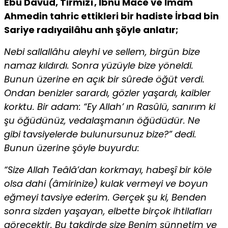
Ebû Dâvûd, Tirmizî, İbnu Mâce ve İmam
Ahmedin tahric ettikleri bir hadiste İrbad bin
Sariye radıyailâhu anh şöyle anlatır;
Nebi sallallâhu aleyhi ve sellem, birgün bize
namaz kıldırdı. Sonra yüzüyle bize yöneldi.
Bunun üzerine en açık bir sûrede öğüt verdi.
Ondan benizler sarardı, gözler yaşardı, kaibler
korktu. Bir adam: “Ey Allah’ ın Rasûlü, sanırım ki
şu öğüdünüz, vedalaşmanın öğüdüdür. Ne
gibi tavsiyelerde bulunursunuz bize?” dedi.
Bunun üzerine şöyle buyurdu:
“Size Allah Teâlâ’dan korkmayı, habeşî bir köle
olsa dahi (âmi­rinize) kulak vermeyi ve boyun
eğmeyi tavsiye ederim. Gerçek şu ki, Benden
sonra sizden yaşayan, elbette birçok ihtilafları
görecektir. Bu takdirde size Benim sünnetim ve