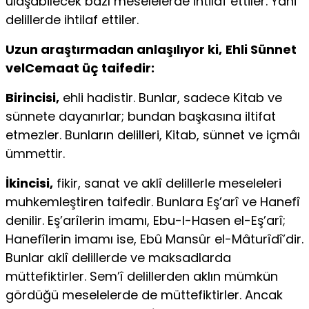
ulaşabilecek bazı meselelerde ihtilaf ettiler. Yani
delillerde ihtilaf ettiler.
Uzun araştırmadan anlaşılıyor ki,
Ehli Sünnet
velCemaat üç taifedir:
Birincisi,
ehli hadistir. Bunlar, sadece Kitab ve
sünnete dayanırlar; bundan başkasına iltifat
etmezler. Bunların delilleri, Kitab, sünnet ve içmâı
ümmettir.
İkincisi,
fikir, sanat ve aklî delillerle meseleleri
muhkemleştiren taifedir. Bunlara Eş’arî ve Hanefî
denilir. Eş’arîlerin imamı, Ebu-I-Hasen el-Eş’arî;
Hanefîlerin imamı ise, Ebû Mansûr el-Mâturîdî’dir.
Bunlar aklî delillerde ve maksadlarda
müttefiktirler. Sem’î delillerden aklın mümkün
gördüğü meselelerde de müttefiktirler. Ancak