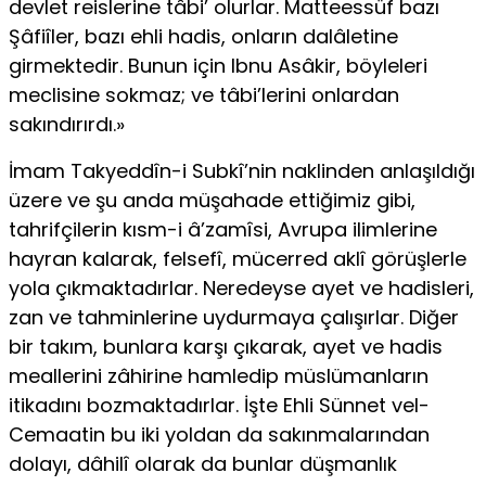
devlet reislerine tâbi’ olurlar. Matteessüf bazı
Şâfiîler, bazı ehli hadis, onların dalâletine
girmektedir. Bunun için Ibnu Asâkir, böyleleri
meclisine sokmaz; ve tâbi’lerini onlardan
sakındırırdı.»
İmam Takyeddîn-i Subkî’nin naklinden anlaşıldığı
üzere ve şu anda müşahade ettiğimiz gibi,
tahrifçilerin kısm-i â’zamîsi, Avrupa ilimlerine
hayran kalarak, felsefî, mücerred aklî görüşlerle
yola çıkmaktadırlar. Neredeyse ayet ve hadisleri,
zan ve tahminlerine uydurmaya çalışırlar. Diğer
bir takım, bunlara karşı çıkarak, ayet ve hadis
meallerini zâhirine hamledip müslümanların
itikadını bozmaktadırlar. İşte Ehli Sünnet vel-
Cemaatin bu iki yoldan da sakınmalarından
dolayı, dâhilî olarak da bunlar düşmanlık