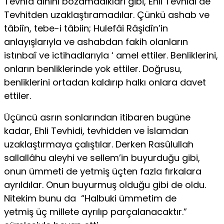
Tevhîd dinini bozamadıkları gibi, Ehli Tevhidi de
Tevhitden uzaklaştıramadılar. Çünkü ashab ve
tâbiîn, tebe-i tâbiin; Hulefâi Râşidîn’in
anlayışlarıyla ve ashabdan fakih olanların
istınbaî ve ictihadlarıyla ‘ amel ettiler. Benliklerini,
onların benliklerinde yok ettiler. Doğrusu,
benliklerini ortadan kaldırıp halkı onlara davet
ettiler.
Üçüncü asrın sonlarından itibaren bugüne
kadar, Ehli Tevhidi, tevhidden ve İslamdan
uzaklaştırmaya çalıştılar. Derken Rasûlullah
sallallâhu aleyhi ve sellem’in buyurduğu gibi,
onun ümmeti de yetmiş üçten fazla fırkalara
ayrıldılar. Onun buyurmuş olduğu gibi de oldu.
Nitekim bunu da “Halbuki ümmetim de
yetmiş üç millete ayrılıp parçalanacaktır.”