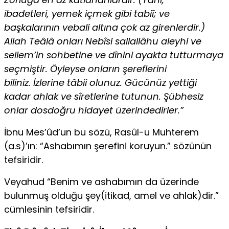
ibadetleri, yemek içmek gibi tabiî; ve
başkalarının vebali altına çok az girenlerdir.)
Allah Teâlâ onları Nebîsi sallallâhu aleyhi ve
sellem’in sohbetine ve dînini ayakta tutturmaya
seçmiştir. Öyleyse onların şereflerini
biliniz. İzlerine tâbii olunuz. Gücünüz yettiği
kadar ahlak ve sîretlerine tutunun. Şübhesiz
onlar dosdoğru hidayet üzerindedirler.”
İbnu Mes’ûd’un bu sözü, Rasûl-u Muhterem
(a.s)’ın: “Ashabımın şerefini koruyun.” sözünün
tefsiridir.
Veyahud “Benim ve ashabımın da üzerinde
bulunmuş olduğu şey(itikad, amel ve ahlak)dir.”
cümlesinin tefsiridir.