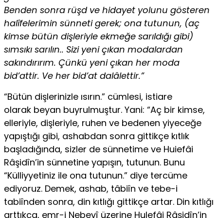
Benden sonra rüşd ve hidayet yolunu gösteren
halîfelerimin sünneti gerek; ona tutunun, (aç
kimse bütün dişleriyle ekmeğe sarıldığı gibi)
sımsıkı sarılın.. Sizi yeni çıkan modalardan
sakındırırım. Çünkü yeni çıkan her moda
bid’attir. Ve her bid’at dalâlettir.”
“Bütün dişlerinizle ısırın.” cümlesi, istiare
olarak beyan buyrulmuştur. Yani: “Aç bir kimse,
elleriyle, dişleriyle, ruhen ve bedenen yiyeceğe
yapıştığı gibi, ashabdan sonra gittikçe kıtlık
başladı­ğında, sizler de sünnetime ve Huiefâi
Râşidîn’in sünnetine yapışın, tutu­nun. Bunu
“Külliyyetiniz ile ona tutunun.” diye tercüme
ediyoruz. Demek, ashab, tâbiîn ve tebe-i
tabiînden sonra, din kıtlığı gittikçe artar. Din kıtlığı
arttıkça, emr-i Nebevî üzerine Hulefâi Râşidîn’in