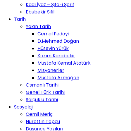
Kadı İyaz – Şifa-i Şerif
Ebubekir Sifil
Tarih
Yakın Tarih
Cemal Fedayi
D.Mehmed Doğan
Hüseyin Yürük
Kazım Karabekir
Mustafa Kemal Atatürk
Misyonerler
Mustafa Armağan
Osmanlı Tarihi
Genel Türk Tarihi
Selçuklu Tarihi
Sosyoloji
Cemil Meriç
Nurettin Topçu
Düşünce Yazıları