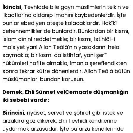
İkincisi
, Tevhidde bile gayrı müslimlerin telkin ve
ilkaatlarına aldanıp imanını kaybedenlerdir. İşte
bunlar ebediyen ateşte kalacaklardır. Hakîkî
cehennemlikler de bunlardır. Bunlardan bir kısmı,
İslam dînini reddet­mekle; bir kısmı, istihlâl-i
ma’siyet yani Allah Teâlâ’nın yasaklarını helal
saymakla; bir kısmı da istihfaf, yani şer’î
hükümleri hafife almakla, iman­la şereflendikten
sonra tekrar küfre dönenlerdir. Allah Teâlâ bütün
müslümanları bundan korusun.
Demek, Ehli Sünnet velCemaate düşmanlığın
iki sebebi vardır:
Birincisi,
riyâset, servet ve şöhret gibi istek ve
arzulara göz dikerek, Ehli Tevhidi kendilerine
uydurmak arzusudur. İşte bu arzu kendilerinde