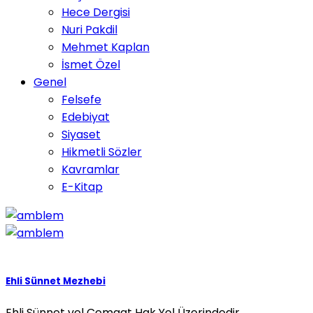
Hece Dergisi
Nuri Pakdil
Mehmet Kaplan
İsmet Özel
Genel
Felsefe
Edebiyat
Siyaset
Hikmetli Sözler
Kavramlar
E-Kitap
Ehli Sünnet Mezhebi
Ehli Sünnet vel Cemaat Hak Yol Üzerindedir