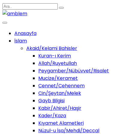
Anasayfa
İslam
Akaid/Kelami Bahisler
Kuran-ı Kerim
Allah/Ruyetullah
Peygamber/Nübüvvet/Risalet
Mucize/Keramet
Cennet/Cehennem
Cin/Şeytan/Melek
Gayb Bilgisi
Kabir/Ahiret/Haşir
Kader/Kaza
Kıyamet Alametleri
Nüzul-u İsa/Mehdi/Deccal