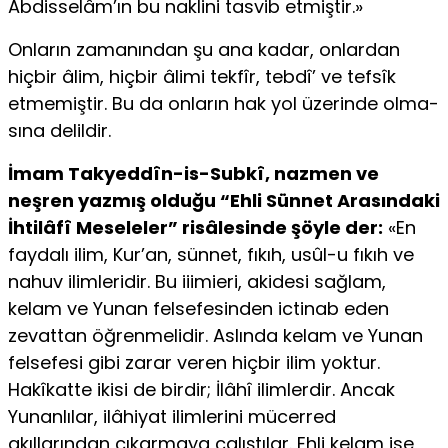
Abdisselâm’ın bu naklini tasvib etmiştir.»
Onların zamanından şu ana kadar, onlardan
hiçbir âlim, hiçbir âlimi tekfîr, tebdî’ ve tefsîk
etmemiştir. Bu da onların hak yol üzerinde olma­
sına delildir.
İmam Takyeddîn-is-Subkî, nazmen ve
neşren yazmış olduğu “Ehli Sünnet Arasındaki
İhtilâfî Meseleler” risâlesinde şöyle der:
«En
faydalı ilim, Kur’an, sünnet, fıkıh, usûl-u fıkıh ve
nahuv ilimleridir. Bu iiimieri, akidesi sağlam,
kelam ve Yunan felsefesinden ictinab eden
zevattan öğrenmelidir. Aslında kelam ve Yunan
felsefesi gibi zarar veren hiçbir ilim yoktur.
Hakîkatte ikisi de birdir; İlâhî ilimlerdir. Ancak
Yunanlılar, ilâhiyat ilimlerini mücerred
akıllarından çıkarmaya çalıştılar. Ehli kelam ise,