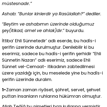
müstesnadır.”
Ashab: “Bunlar kinlerdir ya Rasûlallah?” dediler.
“Beytim ve ashabımın üzerinde olduğumuz
şey(itikad, amel ve ahlak)dır
.” buyurdu.
İttiba’ Ehli Sünnetedir’ adlı eserde, bu hadîs-i
şerifin üzerinde durulmuştur. Denilebilir ki bu
eserimiz, sadece bu hadîs-i şerifin şerhidir “Ehli
Sünnetin Nazarı” adlı eserimiz, sadece Ehli
Sünnet vel-Cemaat- itikadının zabtedilmesi
üzere yazıldığı için, bu meselede yine bu hadîs-i
şerifin üzerinde duralım.
1-
Zaman zaman riyâset, şöhret, servet, şehvet
puttan insanların ruhlarına hükümran olmuştur.
Allah Teâîâ bu nimetleri bazı kullarına vermiştir.