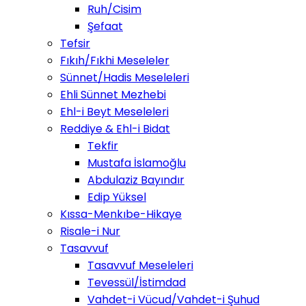
Ruh/Cisim
Şefaat
Tefsir
Fıkıh/Fıkhi Meseleler
Sünnet/Hadis Meseleleri
Ehli Sünnet Mezhebi
Ehl-i Beyt Meseleleri
Reddiye & Ehl-i Bidat
Tekfir
Mustafa İslamoğlu
Abdulaziz Bayındır
Edip Yüksel
Kıssa-Menkıbe-Hikaye
Risale-i Nur
Tasavvuf
Tasavvuf Meseleleri
Tevessül/İstimdad
Vahdet-i Vücud/Vahdet-i Şuhud