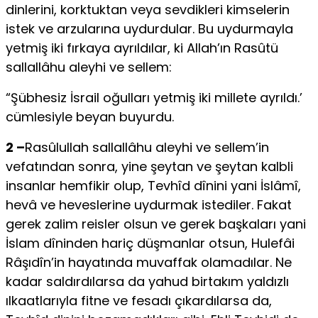
dinlerini, korktuktan veya sevdikleri kimselerin
istek ve arzularına uydurdular. Bu uydurmayla
yetmiş iki fırkaya ayrıldılar, ki Allah’ın Rasûtü
sallallâhu aleyhi ve sellem:
“Şübhesiz İsrail oğulla­rı yetmiş iki millete ayrıldı.’
cümlesiyle beyan buyurdu.
2 –
Rasûlullah sallallâhu aleyhi ve sellem’in
vefatından sonra, yine şeytan ve şeytan kalbli
insanlar hemfikir olup, Tevhîd dînini yani İslâmî,
hevâ ve heveslerine uydurmak istediler. Fakat
gerek zalim reisler olsun ve gerek başkaları yani
İslam dîninden hariç düşmanlar otsun, Hulefâi
Râşıdîn’in hayatında muvaffak olamadılar. Ne
kadar saldırdılarsa da ya­hud birtakım yaldızlı
ılkaatlarıyla fitne ve fesadı çıkardılarsa da,