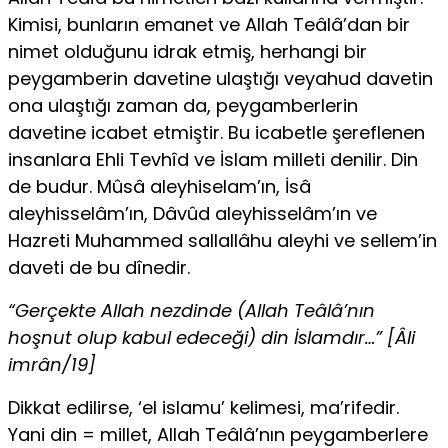
Kimisi, bunların emanet ve Allah Teâlâ’dan bir
nimet olduğunu idrak etmiş, herhangi bir
peygamberin davetine ulaştığı veyahud davetin
ona ulaştığı zaman da, peygamberlerin
davetine icabet etmiştir. Bu icabetle şereflenen
insan­lara Ehli Tevhîd ve İslam milleti denilir. Din
de budur. Mûsâ aleyhiselam’ın, İsâ
aleyhisselâm’ın, Dâvûd aleyhisselâm’ın ve
Hazreti Muhammed sallallâhu aleyhi ve sellem’in
daveti de bu dînedir.
“Gerçekte Allah nezdinde (Allah Teâlâ’nın
hoşnut olup kabul edece­ği) din İslamdır…” [Âli
imrân/19]
Dikkat edilirse, ‘el islamu’ kelimesi, ma’rifedir.
Yani din = millet, Allah Teâlâ’nın peygamberlere