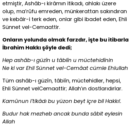
etmiştir, Ashâb-ı kirâmın itikadı, ahlakı üzere
olup, ma’rûfu emreden, münkerattan sakındıran
ve kebâir-i terk eden, onlar gibi ibadet eden, Ehli
Sünnet vel-Cemaattir.
Onların yolunda olmak farzdır, işte bu itibarla
İbrahim Hakkı şöyle dedi;
Hep ashâb-ı güzîn u tâbiîn u müctehidînin
Ne ki var Ehli Sünnet vel-Cemâat cümle Ehlullah
Tüm ashâb-ı güzîn, tâbiîn, müctehidler, hepsi,
Ehli Sünnet velCemaattir; Allah’ın dostlarıdırlar.
Kamûnun i’tikâdı bu yüzon beyt içre bil Hakkı!.
Budur hak mezheb ancak bunda sâbit eylesin
Allah