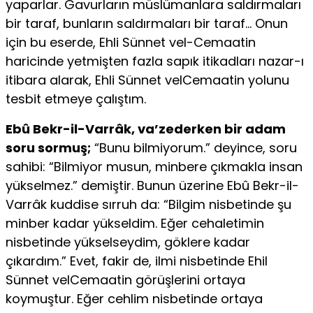
yaparlar. Gavurların müslümanlara saldırmaları
bir taraf, bunların saldırmaları bir taraf… Onun
için bu eserde, Ehli Sünnet vel-Cemaatin
haricinde yetmişten fazla sapık itikadları nazar-ı
itibara alarak, Ehli Sünnet velCemaatin yolunu
tesbit etmeye çalıştım.
Ebû Bekr-il-Varrâk, va’zederken bir adam
soru sormuş;
“Bunu bil­miyorum.” deyince, soru
sahibi: “Bilmiyor musun, minbere çıkmakla in­san
yükselmez.” demiştir. Bunun üzerine Ebû Bekr-il-
Varrâk kuddise sırruh da: “Bilgim nisbetinde şu
minber kadar yükseldim. Eğer cehaletimin
nisbetinde yükselseydim, göklere kadar
çıkardım.” Evet, fakir de, ilmi nisbetinde Ehil
Sünnet velCemaatin görüşlerini ortaya
koymuştur. Eğer cehlim nisbetinde ortaya