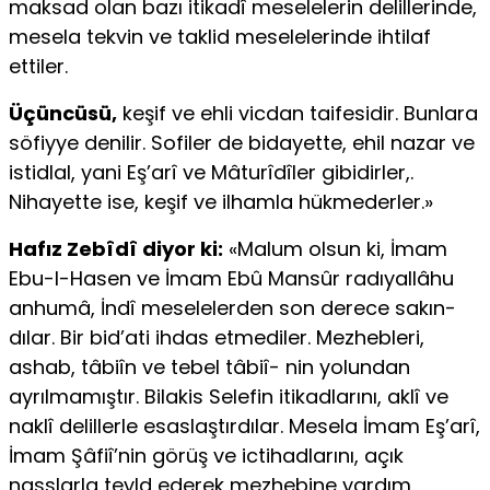
maksad olan bazı itikadî meselelerin delillerinde,
mesela tekvin ve taklid meselelerinde ihtilaf
ettiler.
Üçüncüsü,
keşif ve ehli vicdan taifesidir. Bunlara
söfiyye denilir. So­filer de bidayette, ehil nazar ve
istidlal, yani Eş’arî ve Mâturîdîler gibi­dirler,.
Nihayette ise, keşif ve ilhamla hükmederler.»
Hafız Zebîdî diyor ki:
«Malum olsun ki, İmam
Ebu-l-Hasen ve İmam Ebû Mansûr radıyallâhu
anhumâ, İndî meselelerden son derece sakın­
dılar. Bir bid’ati ihdas etmediler. Mezhebleri,
ashab, tâbiîn ve tebel tâbiî- nin yolundan
ayrılmamıştır. Bilakis Selefin itikadlarını, aklî ve
naklî delil­lerle esaslaştırdılar. Mesela İmam Eş’arî,
İmam Şâfiî’nin görüş ve ictihadlarını, açık
nasslarla teyld ederek mezhebine yardım