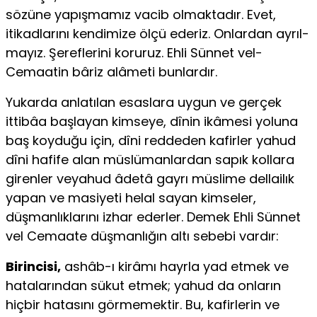
sözüne yapışmamız vacib olmaktadır. Evet,
itikadlarını kendimize ölçü ederiz. Onlardan ayrıl­
mayız. Şereflerini koruruz. Ehli Sünnet vel-
Cemaatin bâriz alâmeti bun­lardır.
Yukarda anlatılan esaslara uygun ve gerçek
ittibâa başlayan kim­seye, dînin ikâmesi yoluna
baş koyduğu için, dîni reddeden kafirler yahud
dîni hafife alan müslümanlardan sapık kollara
girenler veyahud âdetâ gayrı müslime dellailık
yapan ve masiyeti helal sayan kimseler,
düşmanlıklarını izhar ederler. Demek Ehli Sünnet
vel Cemaate düşman­lığın altı sebebi vardır:
Birincisi,
ashâb-ı kirâmı hayrla yad etmek ve
hatalarından sükut et­mek; yahud da onların
hiçbir hatasını görmemektir. Bu, kafirlerin ve