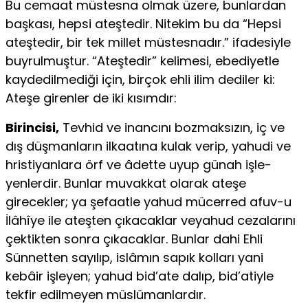
Bu cemaat müstesna olmak üzere, bunlardan
başkası, hepsi ateştedir. Nitekim bu da “Hepsi
ateştedir, bir tek millet müstesnadır.” ifadesiyle
buyrulmuştur. “Ateştedir” kelimesi, ebediyetle
kaydedilmediği için, birçok ehli ilim dediler ki:
Ateşe girenler de iki kısımdır:
Birincisi,
Tevhid ve inancını bozmaksızın, iç ve
dış düşmanların ilkaatına kulak verip, yahudi ve
hristiyanlara örf ve âdette uyup günah işle­
yenlerdir. Bunlar muvakkat olarak ateşe
girecekler; ya şefaatle yahud mücerred afuv-u
İlâhîye ile ateşten çıkacaklar veyahud cezalarını
çek­tikten sonra çıkacaklar. Bunlar dahi Ehli
Sünnetten sayılıp, islâmın sapık kolları yani
kebâir işleyen; yahud bid’ate dalıp, bid’atiyle
tekfir edilme­yen müslümanlardır.