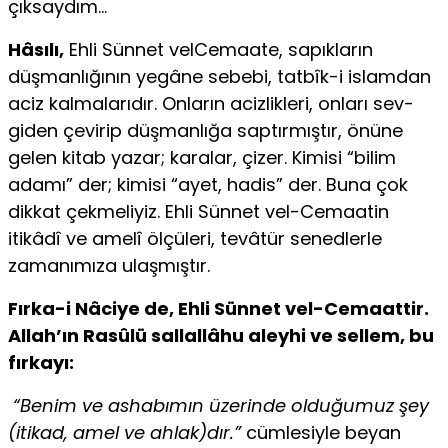
çıksaydım…
Hâsılı,
Ehli Sünnet velCemaate, sapıkların
düşmanlığının yegâne sebebi, tatbîk-i islamdan
aciz kalmalarıdır. Onların acizlikleri, onları sev­
giden çevirip düşmanlığa saptırmıştır, önüne
gelen kitab yazar; karalar, çizer. Kimisi “bilim
adamı” der; kimisi “ayet, hadis” der. Buna çok
dikkat çekmeliyiz. Ehli Sünnet vel-Cemaatin
itikâdî ve amelî ölçüleri, tevâtür senedlerle
zamanımıza ulaşmıştır.
Fırka-i Nâciye de, Ehli Sünnet vel-Cemaattir.
Allah’ın Rasûlü sallallâhu aleyhi ve sellem, bu
fırkayı:
“Benim ve ashabımın üzerinde olduğumuz şey
(itikad, amel ve ahlak)dır.”
cümlesiyle beyan