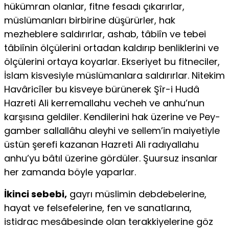
hükümran olanlar, fitne fesadı çıkarırlar,
müslümanları birbirine düşürür­ler, hak
mezheblere saldırırlar, ashab, tâbiîn ve tebei
tâbiînin ölçülerini ortadan kaldırıp benliklerini ve
ölçülerini ortaya koyarlar. Ekseriyet bu fitneciler,
İslam kisvesiyle müslümanlara saldırırlar. Nitekim
Havâricîler bu kisveye bürünerek Şîr-i Hudâ
Hazreti Ali kerremallahu vecheh ve anhu’nun
karşısına geldiler. Kendilerini hak üzerine ve Pey­
gamber sallallâhu aleyhi ve sellem’in maiyetiyle
üstün şerefi kazanan Hazreti Ali radıyallahu
anhu’yu bâtıl üzerine gördüler. Şuursuz insanlar
her zamanda böyle yaparlar.
İkinci sebebi,
gayrı müslimin debdebelerine,
hayat ve felsefelerine, fen ve sanatlarına,
istidrac mesâbesinde olan terakkiyelerine göz