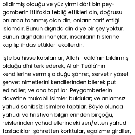
bildirmiş olduğu ve yüz yirmi dört bin pey­
gamberin ittifakla tebliğ ettikleri din, doğrusu
onlarca tanınmış olan din, onların tarif ettiği
İslamdır. Bunun dışında din diye bir şey yoktur.
Bunun dışındaki inançlar, insanların hislerine
kapılıp ihdas ettikleri ekollerdir.
İşte bu hisse kapılanlar, Allah Teâlâ’nın bildirmiş
olduğu dîni terk ederek, Allah Teâlâ’nın
kendilerine vermiş olduğu şöhret, servet riyâset
şehvet nimetlerini kendilerinden bilerek put
edindiler; ve ona taptılar. Peygamberlerin
davetine mukabil isimler buldular; ve anlamsız
yahud sahibsîz isimlere taptılar. Böyle olunca
yahudi ve hristiyan bilginlerinden birçoğu,
reislerinden yahud ellerindeki sen/etten yahud
tasladıkları şöh­retten korktular, egoizme girdiler,