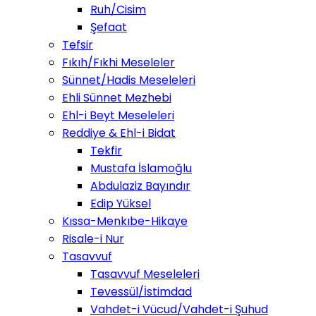
Ruh/Cisim
Şefaat
Tefsir
Fıkıh/Fıkhi Meseleler
Sünnet/Hadis Meseleleri
Ehli Sünnet Mezhebi
Ehl-i Beyt Meseleleri
Reddiye & Ehl-i Bidat
Tekfir
Mustafa İslamoğlu
Abdulaziz Bayındır
Edip Yüksel
Kıssa-Menkıbe-Hikaye
Risale-i Nur
Tasavvuf
Tasavvuf Meseleleri
Tevessül/İstimdad
Vahdet-i Vücud/Vahdet-i Şuhud