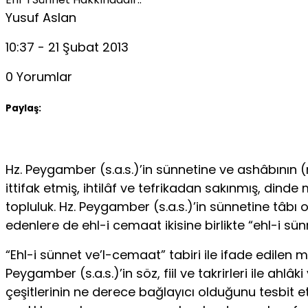
Yusuf Aslan
10:37 - 21 Şubat 2013
0 Yorumlar
Paylaş:
Hz. Peygamber (s.a.s.)’in sünnetine ve ashâbının (
ittifak etmiş, ihtilâf ve tefrikadan sakınmış, din
topluluk. Hz. Peygamber (s.a.s.)’in sünnetine tâbı
edenlere de ehl-i cemaat ikisine birlikte “ehl-i sü
“Ehl-i sünnet ve’l-cemaat” tabiri ile ifade edilen 
Peygamber (s.a.s.)’in söz, fiil ve takrirleri ile ahl
çeşitlerinin ne derece bağlayıcı olduğunu tesbit etm