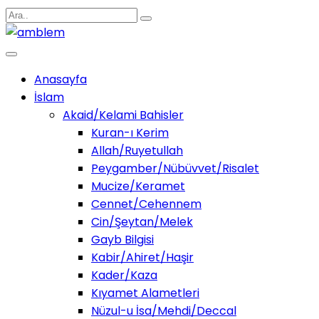
Anasayfa
İslam
Akaid/Kelami Bahisler
Kuran-ı Kerim
Allah/Ruyetullah
Peygamber/Nübüvvet/Risalet
Mucize/Keramet
Cennet/Cehennem
Cin/Şeytan/Melek
Gayb Bilgisi
Kabir/Ahiret/Haşir
Kader/Kaza
Kıyamet Alametleri
Nüzul-u İsa/Mehdi/Deccal