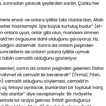
tun, sonradan çıkacak şeylerden sarılın. Çünkü her
rle ensar ve onlara iyilikle tabı olanlardan, Allah
etler hazırlamıştır. İşte büyük kurtuluş budur” (et-
in onlara uyun, onlar gibi olun, manasını zımnen
ealâ’nın övgüsüne dahil olduğunu görüyoruz. Hz.
aşadığım dönemdir. Sonra da onların peşinden
onrakilerin de onların yoluna iyilikle uymak
e tabiin cemaâtı olduğunu gösteriyor.
lenleri, sonra da onların peşinden gelenleri. Daha
rahmet eli cemaât ile beraberdir” (Tirmizî, Fiten,
imin) cemaât olduğunu söylemesi, cemaât’ın
üç fırkaya ayrılacak, bunlardan bir topluluk hariç
a olanlar” diye cevaplamıştır. Bir rivâyette
zerinde bir araya gelmez. İhtilâf gördüğünüz