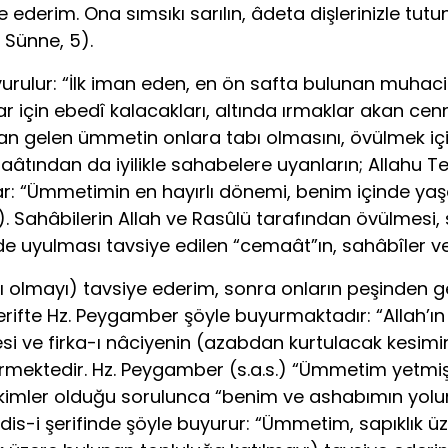
e ederim. Ona sımsıkı sarılın, âdeta dişlerinizle tu
 Sünne, 5).
rulur: “İlk iman eden, en ön safta bulunan muhacirle
lar için ebedî kalacakları, altında ırmaklar akan cenn
dan gelen ümmetin onlara tabı olmasını, övülmek iç
âtından da iyilikle sahabelere uyanların; Allahu T
lar: “Ümmetimin en hayırlı dönemi, benim içinde y
. Sahâbilerin Allah ve Rasûlü tarafından övülmesi, s
nde uyulması tavsiye edilen “cemaât”ın, sahâbîler v
ı olmayı) tavsiye ederim, sonra onların peşinden ge
erifte Hz. Peygamber şöyle buyurmaktadır: “Allah’ın 
mesi ve firka-ı nâciyenin (azabdan kurtulacak kes
rmektedir. Hz. Peygamber (s.a.s.) “Ümmetim yetmiş 
kimler olduğu sorulunca “benim ve ashabımın yolund
adis-i şerifinde şöyle buyurur: “Ümmetim, sapıklık ü