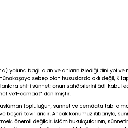
r.a) yoluna bağlı olan ve onların izlediği dini yol
de münakaşaya sebep olan hususlarda aklı değil, Kit
 olanlara ehl-i sünnet; onun sahâbîlerini âdil kabu
nnet ve’l-cemaat” denilmiştir.
müslüman topluluğun, sünnet ve cemâata tabi olmak gi
âki ve beşerî tavırlarıdır. Ancak konumuz itibariyle, 
ek, önemli değildir. İslâm hukukçularının, sünnetin ç