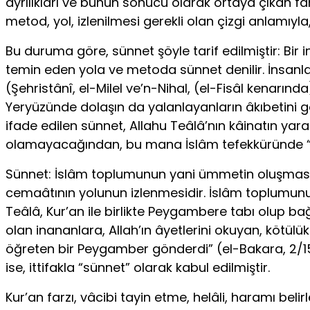
ayrılıkları ve bunun sonucu olarak ortaya çıkan fa
metod, yol, izlenilmesi gerekli olan çizgi anlamıyla
Bu duruma göre, sünnet şöyle tarif edilmiştir: Bir
temin eden yola ve metoda sünnet denilir. İnsanla
(Şehristânî, el-Milel ve’n-Nihal, (el-Fisâl kenarında
Yeryüzünde dolaşın da yalanlayanların âkıbetini gör
ifade edilen sünnet, Allahu Teâlâ’nın kâinatın yara
olamayacağından, bu mana İslâm tefekküründe “âde
Sünnet: İslâm toplumunun yani ümmetin oluşması 
cemaâtının yolunun izlenmesidir. İslâm toplumunun
Teâlâ, Kur’an ile birlikte Peygambere tabı olup bağ
olan inananlara, Allah’ın âyetlerini okuyan, kötülü
öğreten bir Peygamber gönderdi” (el-Bakara, 2/151
ise, ittifakla “sünnet” olarak kabul edilmiştir.
Kur’an farzı, vâcibi tayin etme, helâli, haramı bel