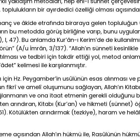
rklı yaklaşım metodları, hep ehl-i sünnet çerçevesin
, toplulukların bir ayırdedici özelliği olması açısın
 inanç ve âkide etrafında biraraya gelen topluluğun
rın bu metodda görüş birliğine varıp, bunu uygulam
), I, 47). Bu anlamda Kur’ân-ı Kerim’de de kullanılmışt
ün” (A/u İmrân, 3/137). “Allah’ın sünneti kesinlikl
tılması ve tedbiri için takdir ettiği yol, metod anla
t” kelimesi ile karşılanmıştır.
için Hz. Peygamber’in usûlünün esas alınması ve p
 fikrî ve amelî oluşumunu sağlayan, Allah’ın Kitabı
lanmanın ve ona itaat etmenin gerekli olduğunu belirt
kten arındıran, Kitabı (Kur’an) ve hikmeti (sünnet) 
). Kötülükten arındırmak (tezkiye), haram ve helâli
irleme açısından Allah’ın hükmü ile, Rasûlünün hükmün