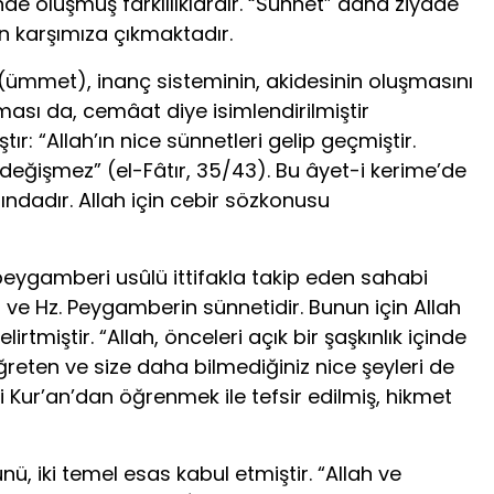
de oluşmuş farklılıklardır. “Sünnet” daha ziyade
dan karşımıza çıkmaktadır.
 (ümmet), inanç sisteminin, akidesinin oluşmasını
ası da, cemâat diye isimlendirilmiştir
ır: “Allah’ın nice sünnetleri gelip geçmiştir.
e değişmez” (el-Fâtır, 35/43). Bu âyet-i kerime’de
mındadır. Allah için cebir sözkonusu
eygamberi usûlü ittifakla takip eden sahabi
 ve Hz. Peygamberin sünnetidir. Bunun için Allah
miştir. “Allah, önceleri açık bir şaşkınlık içinde
öğreten ve size daha bilmediğiniz nice şeyleri de
 Kur’an’dan öğrenmek ile tefsir edilmiş, hikmet
ü, iki temel esas kabul etmiştir. “Allah ve