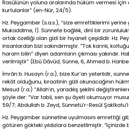
Rasûlünün yoluna aralarında hüküm vermesi için dav
kurtulanlar” (en-Nûr, 24/5).
Hz. Peygamber (s.a.s.), “size emrettiklerimi yerin
Mukaddime, 1). Sünnete bağlılık, dinî bir zorunlulu
ortak özelliği olan gizli bir hıyanet çeşididir. Hz
insanlardan bizi sakındırmıştır. “Tok karınlı, koltuğ
haram bilin” diyen adamların çıkması yakındır. Hab
verilmiştir” (Ebû Dâvûd, Sünne, 6, Ahmed b. Hanbel, 
İmrân b. Husayn (r.a.), bize Kur’an yeterlidir, sü
rekât olduğunu, kıraatinin gizli okunacağının hükm
Mesud (r.a.) “Allah’ın, yaradılış şeklini değiştiren
şöyle der: “Var tabii, sen şu âyeti okumuyor musun
59/7; Abdullah b. Zeyd, Sünnetü’r-Resûl Şakîkatu’l-
Hz. Peygamber sünnetine uyulmasını emrettiği gib
götüren gökteki yıldızlara benzetilmiştir. “İçinizd