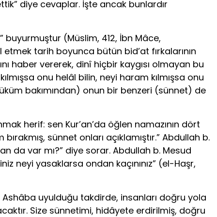
tik” diye cevaplar. İşte ancak bunlardır
in” buyurmuştur (Müslim, 412, İbn Mâce,
al etmek tarih boyunca bütün bid’at fırkalarının
ğını haber vererek, dinî hiçbir kaygısı olmayan bu
l kılmışsa onu helâl bilin, neyi haram kılmışsa onu
e (hüküm bakımından) onun bir benzeri (sünnet) de
“Ahmak herif: sen Kur’an’da öğlen namazının dört
bırakmış, sünnet onları açıklamıştır.” Abdullah b.
Kur’an da var mı?” diye sorar. Abdullah b. Mesud
iniz neyi yasaklarsa ondan kaçınınız” (el-Haşr,
 Ashâba uyulduğu takdirde, insanları doğru yola
acaktır. Size sünnetimi, hidâyete erdirilmiş, doğru