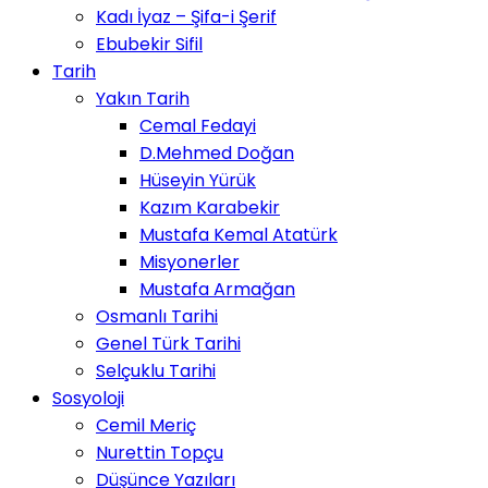
Kadı İyaz – Şifa-i Şerif
Ebubekir Sifil
Tarih
Yakın Tarih
Cemal Fedayi
D.Mehmed Doğan
Hüseyin Yürük
Kazım Karabekir
Mustafa Kemal Atatürk
Misyonerler
Mustafa Armağan
Osmanlı Tarihi
Genel Türk Tarihi
Selçuklu Tarihi
Sosyoloji
Cemil Meriç
Nurettin Topçu
Düşünce Yazıları