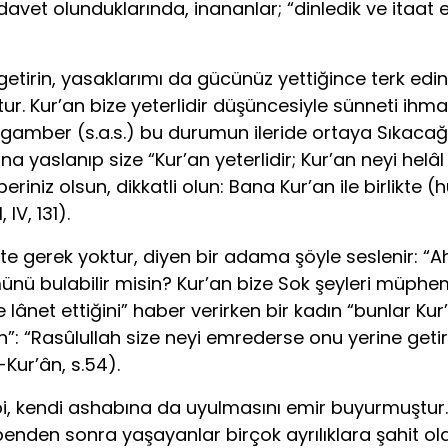
et olunduklarında, inananlar; “dinledik ve itaat et
e getirin, yasaklarımı da gücünüz yettiğince terk ed
ktur. Kur’an bize yeterlidir düşüncesiyle sünneti ihm
. Peygamber (s.a.s.) bu durumun ileride ortaya Sıkaca
una yaslanıp size “Kur’an yeterlidir; Kur’an neyi helâ
eriniz olsun, dikkatli olun: Bana Kur’an ile birlikt
IV, 131).
nnete gerek yoktur, diyen bir adama şöyle seslenir: 
ünü bulabilir misin? Kur’an bize Sok şeyleri müphem 
lere lânet ettiğini” haber verirken bir kadın “bunlar 
”: “Rasûlullah size neyi emrederse onu yerine getir
Kur’ân, s.54).
i, kendi ashabına da uyulmasını emir buyurmuştur.
e benden sonra yaşayanlar birçok ayrılıklara şahit ol