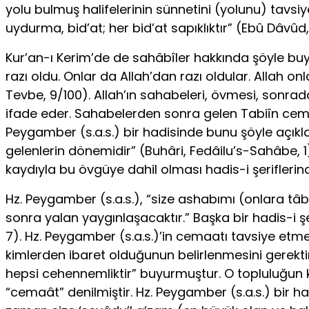
yolu bulmuş halifelerinin sünnetini (yolunu) tavsiy
uydurma, bid’at; her bid’at sapıklıktır” (Ebû Dâvûd,
Kur’an-ı Kerim’de de sahâbîler hakkında şöyle buyu
razı oldu. Onlar da Allah’dan razı oldular. Allah on
Tevbe, 9/100). Allah’ın sahabeleri, övmesi, sonra
ifade eder. Sahabelerden sonra gelen Tabiîn cema
Peygamber (s.a.s.) bir hadisinde bunu şöyle açık
gelenlerin dönemidir” (Buhâri, Fedâilu’s-Sahâbe, 1)
kaydıyla bu övgüye dahil olması hadis-i şerifleri
Hz. Peygamber (s.a.s.), “size ashabımı (onlara tâb
sonra yalan yaygınlaşacaktır.” Başka bir hadis-i ş
7). Hz. Peygamber (s.a.s.)’in cemaatı tavsiye et
kimlerden ibaret olduğunun belirlenmesini gerekti
hepsi cehennemliktir” buyurmuştur. O topluluğun 
“cemaât” denilmiştir. Hz. Peygamber (s.a.s.) bir h