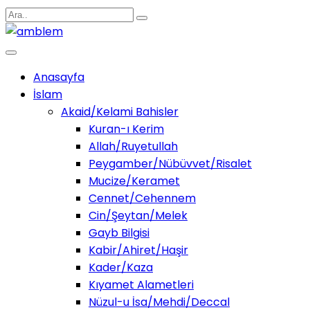
Anasayfa
İslam
Akaid/Kelami Bahisler
Kuran-ı Kerim
Allah/Ruyetullah
Peygamber/Nübüvvet/Risalet
Mucize/Keramet
Cennet/Cehennem
Cin/Şeytan/Melek
Gayb Bilgisi
Kabir/Ahiret/Haşir
Kader/Kaza
Kıyamet Alametleri
Nüzul-u İsa/Mehdi/Deccal