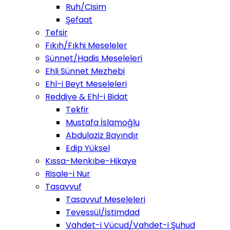
Ruh/Cisim
Şefaat
Tefsir
Fıkıh/Fıkhi Meseleler
Sünnet/Hadis Meseleleri
Ehli Sünnet Mezhebi
Ehl-i Beyt Meseleleri
Reddiye & Ehl-i Bidat
Tekfir
Mustafa İslamoğlu
Abdulaziz Bayındır
Edip Yüksel
Kıssa-Menkıbe-Hikaye
Risale-i Nur
Tasavvuf
Tasavvuf Meseleleri
Tevessül/İstimdad
Vahdet-i Vücud/Vahdet-i Şuhud