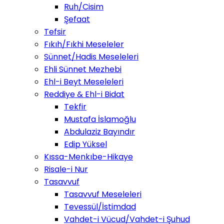
Ruh/Cisim
Şefaat
Tefsir
Fıkıh/Fıkhi Meseleler
Sünnet/Hadis Meseleleri
Ehli Sünnet Mezhebi
Ehl-i Beyt Meseleleri
Reddiye & Ehl-i Bidat
Tekfir
Mustafa İslamoğlu
Abdulaziz Bayındır
Edip Yüksel
Kıssa-Menkıbe-Hikaye
Risale-i Nur
Tasavvuf
Tasavvuf Meseleleri
Tevessül/İstimdad
Vahdet-i Vücud/Vahdet-i Şuhud