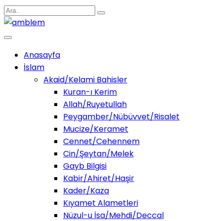
Anasayfa
İslam
Akaid/Kelami Bahisler
Kuran-ı Kerim
Allah/Ruyetullah
Peygamber/Nübüvvet/Risalet
Mucize/Keramet
Cennet/Cehennem
Cin/Şeytan/Melek
Gayb Bilgisi
Kabir/Ahiret/Haşir
Kader/Kaza
Kıyamet Alametleri
Nüzul-u İsa/Mehdi/Deccal