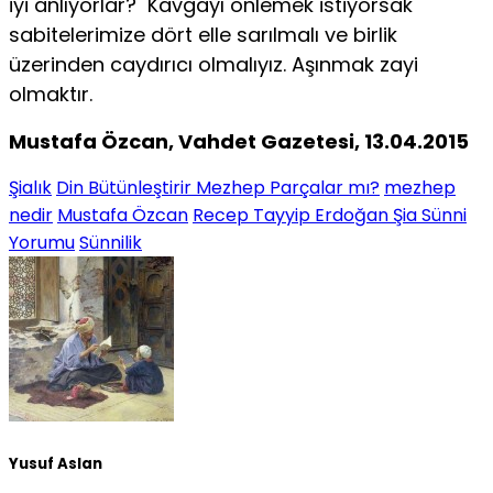
iyi anlıyorlar? Kavgayı önlemek istiyorsak
sabitelerimize dört elle sarılmalı ve birlik
üzerinden caydırıcı olmalıyız. Aşınmak zayi
olmaktır.
Mustafa Özcan, Vahdet Gazetesi, 13.04.2015
Şialık
Din Bütünleştirir Mezhep Parçalar mı?
mezhep
nedir
Mustafa Özcan
Recep Tayyip Erdoğan Şia Sünni
Yorumu
Sünnilik
Yusuf Aslan