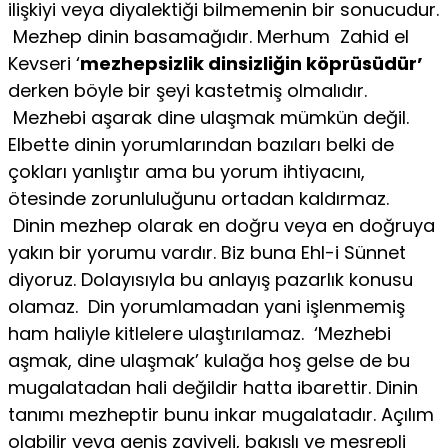
ilişkiyi veya diyalektiği bilmemenin bir sonucudur.
Mezhep dinin basamağıdır. Merhum Zahid el
Kevseri ‘
mezhepsizlik dinsizliğin köprüsüdür’
derken böyle bir şeyi kastetmiş olmalıdır.
Mezhebi aşarak dine ulaşmak mümkün değil.
Elbette dinin yorumlarından bazıları belki de
çokları yanlıştır ama bu yorum ihtiyacını,
ötesinde zorunluluğunu ortadan kaldırmaz.
Dinin mezhep olarak en doğru veya en doğruya
yakın bir yorumu vardır. Biz buna Ehl-i Sünnet
diyoruz. Dolayısıyla bu anlayış pazarlık konusu
olamaz. Din yorumlamadan yani işlenmemiş
ham haliyle kitlelere ulaştırılamaz. ‘Mezhebi
aşmak, dine ulaşmak’ kulağa hoş gelse de bu
mugalatadan hali değildir hatta ibarettir. Dinin
tanımı mezheptir bunu inkar mugalatadır. Açılım
olabilir veya geniş zaviyeli, bakışlı ve meşrepli