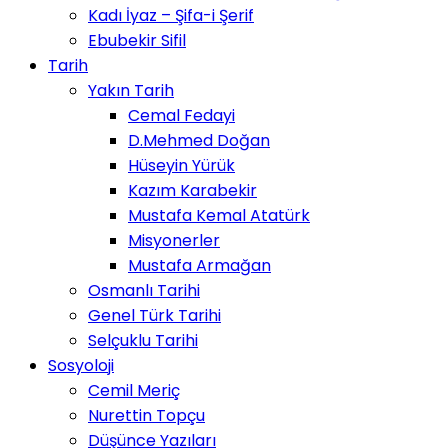
Kadı İyaz – Şifa-i Şerif
Ebubekir Sifil
Tarih
Yakın Tarih
Cemal Fedayi
D.Mehmed Doğan
Hüseyin Yürük
Kazım Karabekir
Mustafa Kemal Atatürk
Misyonerler
Mustafa Armağan
Osmanlı Tarihi
Genel Türk Tarihi
Selçuklu Tarihi
Sosyoloji
Cemil Meriç
Nurettin Topçu
Düşünce Yazıları