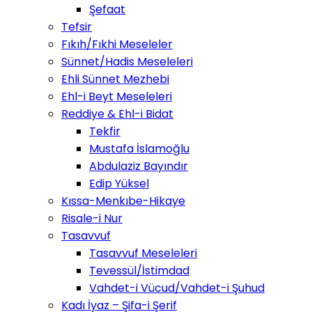
Şefaat
Tefsir
Fıkıh/Fıkhi Meseleler
Sünnet/Hadis Meseleleri
Ehli Sünnet Mezhebi
Ehl-i Beyt Meseleleri
Reddiye & Ehl-i Bidat
Tekfir
Mustafa İslamoğlu
Abdulaziz Bayındır
Edip Yüksel
Kıssa-Menkıbe-Hikaye
Risale-i Nur
Tasavvuf
Tasavvuf Meseleleri
Tevessül/İstimdad
Vahdet-i Vücud/Vahdet-i Şuhud
Kadı İyaz – Şifa-i Şerif