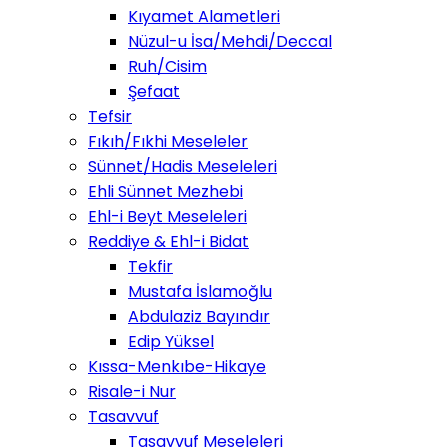
Kıyamet Alametleri
Nüzul-u İsa/Mehdi/Deccal
Ruh/Cisim
Şefaat
Tefsir
Fıkıh/Fıkhi Meseleler
Sünnet/Hadis Meseleleri
Ehli Sünnet Mezhebi
Ehl-i Beyt Meseleleri
Reddiye & Ehl-i Bidat
Tekfir
Mustafa İslamoğlu
Abdulaziz Bayındır
Edip Yüksel
Kıssa-Menkıbe-Hikaye
Risale-i Nur
Tasavvuf
Tasavvuf Meseleleri