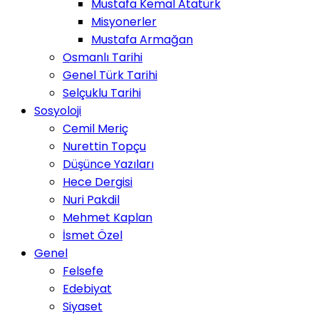
Mustafa Kemal Atatürk
Misyonerler
Mustafa Armağan
Osmanlı Tarihi
Genel Türk Tarihi
Selçuklu Tarihi
Sosyoloji
Cemil Meriç
Nurettin Topçu
Düşünce Yazıları
Hece Dergisi
Nuri Pakdil
Mehmet Kaplan
İsmet Özel
Genel
Felsefe
Edebiyat
Siyaset