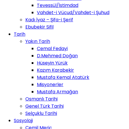
Tevessül/İstimdad
Vahdet-i Vücud/Vahdet-i Şuhud
Kadı İyaz – Şifa-i Şerif
Ebubekir Sifil
Tarih
Yakın Tarih
Cemal Fedayi
D.Mehmed Doğan
Hüseyin Yürük
Kazım Karabekir
Mustafa Kemal Atatürk
Misyonerler
Mustafa Armağan
Osmanlı Tarihi
Genel Türk Tarihi
Selçuklu Tarihi
Sosyoloji
Cemil Meriç