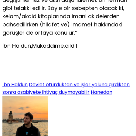
gibi telakki edilir. Böyle bir sebepten olacak ki,
kelam/akaid kitaplarında imani akidelerden
bahsedilirken (hilafet ve) imamet hakkındaki
görüşler de ortaya konulur.”
İbn Haldun,Mukaddime,cild:1
İbn Haldun
Devlet oturduktan ve işler yoluna girdikten
sonra asabiyete ihtiyaç duymayabilir
Hanedan