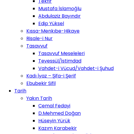
Tekfir
Mustafa İslamoğlu
Abdulaziz Bayındır
Edip Yüksel
Kıssa-Menkıbe-Hikaye
Risale-i Nur
Tasavvuf
Tasavvuf Meseleleri
Tevessül/İstimdad
Vahdet-i Vücud/Vahdet-i Şuhud
Kadı İyaz – Şifa-i Şerif
Ebubekir Sifil
Tarih
Yakın Tarih
Cemal Fedayi
D.Mehmed Doğan
Hüseyin Yürük
Kazım Karabekir