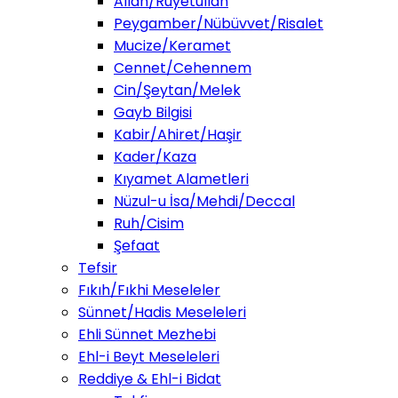
Allah/Ruyetullah
Peygamber/Nübüvvet/Risalet
Mucize/Keramet
Cennet/Cehennem
Cin/Şeytan/Melek
Gayb Bilgisi
Kabir/Ahiret/Haşir
Kader/Kaza
Kıyamet Alametleri
Nüzul-u İsa/Mehdi/Deccal
Ruh/Cisim
Şefaat
Tefsir
Fıkıh/Fıkhi Meseleler
Sünnet/Hadis Meseleleri
Ehli Sünnet Mezhebi
Ehl-i Beyt Meseleleri
Reddiye & Ehl-i Bidat