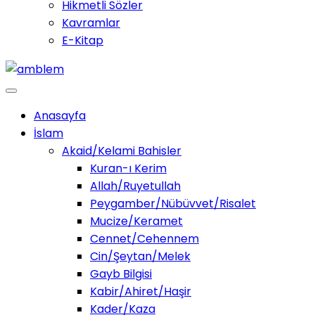
Hikmetli Sözler
Kavramlar
E-Kitap
Anasayfa
İslam
Akaid/Kelami Bahisler
Kuran-ı Kerim
Allah/Ruyetullah
Peygamber/Nübüvvet/Risalet
Mucize/Keramet
Cennet/Cehennem
Cin/Şeytan/Melek
Gayb Bilgisi
Kabir/Ahiret/Haşir
Kader/Kaza