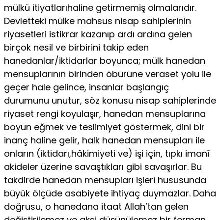
mülkü itiyatlarıhaline getirmemiş olmalarıdır.
Devletteki mülke mahsus nisap sahiplerinin
riyasetleri istikrar kazanıp ardı ardına gelen
birçok nesil ve birbirini takip eden
hanedanlar/iktidarlar boyunca; mülk hanedan
mensuplarının birinden öbürüne veraset yolu ile
geçer hale gelince, insanlar başlangıç
durumunu unutur, söz konusu nisap sahiplerinde
riyaset rengi koyulaşır, hanedan mensuplarına
boyun eğmek ve teslimiyet göstermek, dini bir
inanç haline gelir, halk hanedan mensupları ile
onların (iktidarı,hâkimiyeti ve) işi için, tıpkı imanî
akideler üzerine savaştıkları gibi savaşırlar. Bu
takdirde hanedan mensupları işleri hususunda
büyük ölçüde asabiyete ihtiyaç duymazlar. Daha
doğrusu, o hanedana itaat Allah’tan gelen
değiştirilemez ve aksi düşünülemez bir ferman