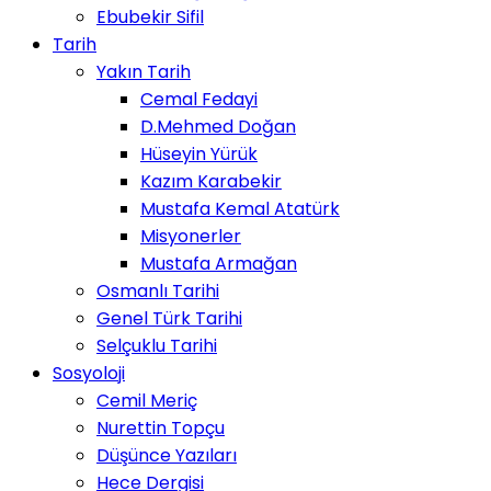
Ebubekir Sifil
Tarih
Yakın Tarih
Cemal Fedayi
D.Mehmed Doğan
Hüseyin Yürük
Kazım Karabekir
Mustafa Kemal Atatürk
Misyonerler
Mustafa Armağan
Osmanlı Tarihi
Genel Türk Tarihi
Selçuklu Tarihi
Sosyoloji
Cemil Meriç
Nurettin Topçu
Düşünce Yazıları
Hece Dergisi