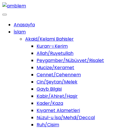
Anasayfa
İslam
Akaid/Kelami Bahisler
Kuran-ı Kerim
Allah/Ruyetullah
Peygamber/Nübüvvet/Risalet
Mucize/Keramet
Cennet/Cehennem
Cin/Şeytan/Melek
Gayb Bilgisi
Kabir/Ahiret/Haşir
Kader/Kaza
Kıyamet Alametleri
Nüzul-u İsa/Mehdi/Deccal
Ruh/Cisim