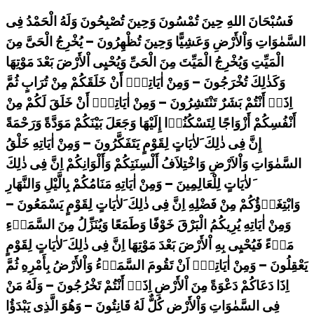
فَسُبْحَانَ اللهِ حِينَ تُمْسُونَ وَحِينَ تُصْبِحُونَ وَلَهُ الْحَمْدُ فِى
السَّمٰوَاتِ وَاْلأَرْضِ وَعَشِيًّا وَحِينَ تُظْهِرُونَ – يُخْرِجُ الْحَىَّ مِنَ
الْمَيِّتِ وَيُخْرِجُ الْمَيِّتَ مِنَ الْحَىِّ وَيُحْيِى اْلأَرْضَ بَعْدَ مَوْتِهَا
وَكَذٰلِكَ تُخْرَجُونَ – وَمِنْ اٰيَاتِهِۤ أَنْ خَلَقَكُمْ مِنْ تُرَابٍ ثُمَّ
اِذَاۤ أَنْتُمْ بَشَرٌ تَنْتَشِرُونَ – وَمِنْ اٰيَاتِهِۤ أَنْ خَلَقَ لَكُمْ مِنْ
أَنْفُسِكُمْ أَزْوَاجًا لِتَسْكُنُوۤا إِلَيْهَا وَجَعَلَ بَيْنَكُمْ مَوَدَّةً وَرَحْمَةً
إِنَّ فِى ذٰلِكَ َلاٰيَاتٍ لِقَوْمٍ يَتَفَكَّرُونَ – وَمِنْ اٰيَاتِهِ خَلْقُ
السَّمٰوَاتِ وَاْلاَرْضِ وَاخْتِلاَفُ أَلْسِنَتِكُمْ وَأَلْوَانِكُمْ اِنَّ فِى ذٰلِكَ
َلاٰيَاتٍ لِلْعَالِمِينَ – وَمِنْ اٰيَاتِهِ مَنَامُكُمْ بِالَّيْلِ وَالنَّهَارِ
وَابْتِغَاۤؤُكُمْ مِنْ فَضْلِهِ اِنَّ فِى ذٰلِكَ َلاٰيَاتٍ لِقَوْمٍ يَسْمَعُونَ –
وَمِنْ اٰيَاتِهِ يُرِيكُمُ الْبَرْقَ خَوْفًا وَطَمَعًا وَيُنَزِّلُ مِنَ السَّمَاۤءِ
مَاۤءً فَيُحْيِى بِهِ اْلأَرْضَ بَعْدَ مَوْتِهَا اِنَّ فِى ذٰلِكَ َلاٰيَاتٍ لِقَوْمٍ
يَعْقِلُونَ – وَمِنْ اٰيَاتِهِۤ اَنْ تَقُومَ السَّمَاۤءُ وَاْلأَرْضُ بِأَمْرِهِ ثُمَّ
اِذَا دَعَاكُمْ دَعْوَةً مِنَ اْلأَرْضِ اِذَاۤ أَنْتُمْ تَخْرُجُونَ – وَلَهُ مَنْ
فِى السَّمٰوَاتِ وَاْلأَرْضِ كُلٌّ لَهُ قَانِتُونَ – وَهُوَ الَّذِى يَبْدَؤُا