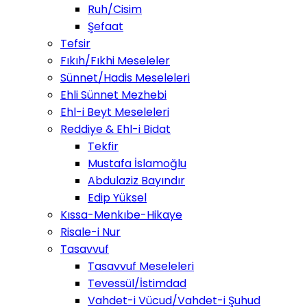
Ruh/Cisim
Şefaat
Tefsir
Fıkıh/Fıkhi Meseleler
Sünnet/Hadis Meseleleri
Ehli Sünnet Mezhebi
Ehl-i Beyt Meseleleri
Reddiye & Ehl-i Bidat
Tekfir
Mustafa İslamoğlu
Abdulaziz Bayındır
Edip Yüksel
Kıssa-Menkıbe-Hikaye
Risale-i Nur
Tasavvuf
Tasavvuf Meseleleri
Tevessül/İstimdad
Vahdet-i Vücud/Vahdet-i Şuhud