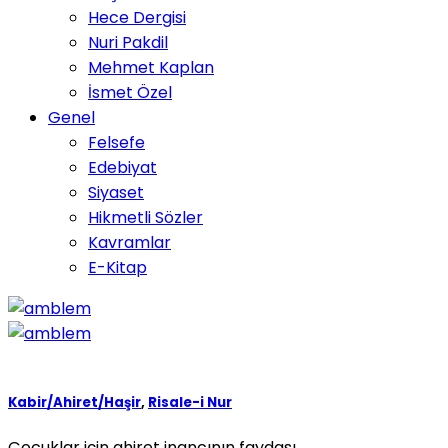
Hece Dergisi
Nuri Pakdil
Mehmet Kaplan
İsmet Özel
Genel
Felsefe
Edebiyat
Siyaset
Hikmetli Sözler
Kavramlar
E-Kitap
Kabir/Ahiret/Haşir
,
Risale-i Nur
Çocuklar için ahiret inancının faydası