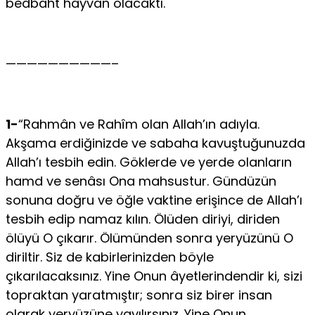
bedbaht hayvan olacaktı.
——————————–
1-
“Rahmân ve Rahîm olan Allah’ın adıyla.
Akşama erdiğinizde ve sabaha kavuştuğunuzda
Allah’ı tesbih edin. Göklerde ve yerde olanların
hamd ve senâsı Ona mahsustur. Gündüzün
sonuna doğru ve öğle vaktine erişince de Allah’ı
tesbih edip namaz kılın. Ölüden diriyi, diriden
ölüyü O çıkarır. Ölümünden sonra yeryüzünü O
diriltir. Siz de kabirlerinizden böyle
çıkarılacaksınız. Yine Onun âyetlerindendir ki, sizi
topraktan yaratmıştır; sonra siz birer insan
olarak yeryüzüne yayılırsınız. Yine Onun