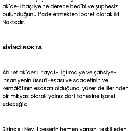
akîde-i haşriye ne derece bedîhi ve şüphesiz
bulunduğunu ifade etmekten ibaret olarak İki
Noktadır.
BİRİNCİ NOKTA
Âhiret akîdesi, hayat-ı içtimaiye ve şahsiye-i
insaniyenin üssü’l-esası ve saadetinin ve
kemâlâtının esasatı olduğuna, yüzer delillerinden
bir mikyas olarak yalnız dört tanesine işaret
edeceğiz:
Birincisi: Nev-i beşerin hemen yarısını teşkil eden