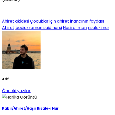
Âhiret akîdesi
Çocuklar için ahiret inancının faydası
Ahiret
bediüzzaman said nursi
Haşire İman
risale-i nur
Arif
Önceki yazılar
Kabir/Ahiret/Haşir
Risale-i Nur