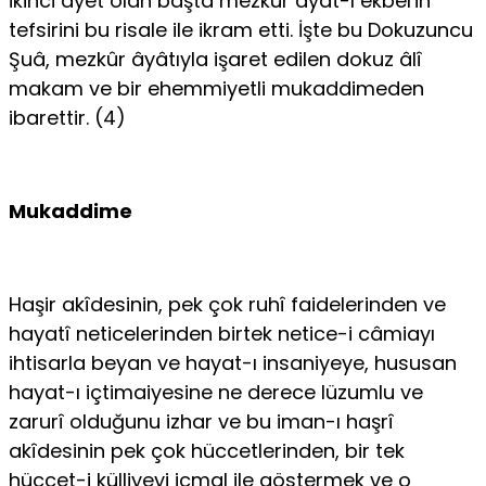
ikinci âyet olan başta mezkûr âyât-ı ekberin
tefsirini bu risale ile ikram etti. İşte bu Dokuzuncu
Şuâ, mezkûr âyâtıyla işaret edilen dokuz âlî
makam ve bir ehemmiyetli mukaddimeden
ibarettir. (4)
Mukaddime
Haşir akîdesinin, pek çok ruhî faidelerinden ve
hayatî neticelerinden birtek netice-i câmiayı
ihtisarla beyan ve hayat-ı insaniyeye, hususan
hayat-ı içtimaiyesine ne derece lüzumlu ve
zarurî olduğunu izhar ve bu iman-ı haşrî
akîdesinin pek çok hüccetlerinden, bir tek
hüccet-i külliyeyi icmal ile göstermek ve o