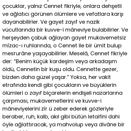
çocuklar, yalnız Cennet fikriyle, onlara dehşetli
ve ağlatıcı görünen ölümlere ve vefatlara karşı
dayanabilirler. Ve gayet zayıf ve nazik
vücutlarında bir kuvve-i mâneviye bulabilirler. Ve
herşeyden çabuk ağlayan gayet mukavemetsiz
mîzac-ı ruhlarında, o Cennet ile bir ümit bulup
mesrurâne yaşayabilirler. Meselâ, Cennet fikriyle
der: “Benim küçük kardeşim veya arkadaşım
öldü, Cennetin bir kuşu oldu. Cennette gezer,
bizden daha güzel yaşar.” Yoksa, her vakit
etrafında kendi gibi çocukların ve büyüklerin
ölümleri o zayıf biçarelerin endişeli nazarlarına
çarpması, mukavemetlerini ve kuvve-i
mâneviyelerini zîr ü zeber ederek gözleriyle
beraber, ruh, kalb, akıl gibi bütün letaifini dahi
öyle ağlattıracak, ya mahvolup veya divâne bir