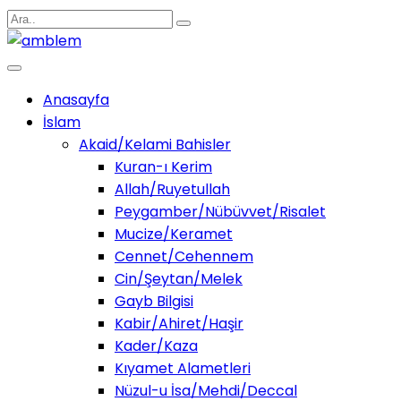
Anasayfa
İslam
Akaid/Kelami Bahisler
Kuran-ı Kerim
Allah/Ruyetullah
Peygamber/Nübüvvet/Risalet
Mucize/Keramet
Cennet/Cehennem
Cin/Şeytan/Melek
Gayb Bilgisi
Kabir/Ahiret/Haşir
Kader/Kaza
Kıyamet Alametleri
Nüzul-u İsa/Mehdi/Deccal