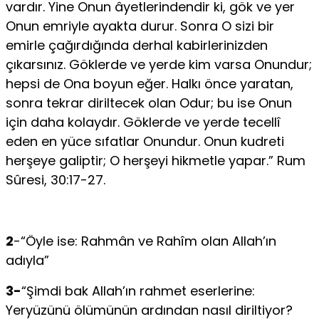
vardır. Yine Onun âyetlerindendir ki, gök ve yer
Onun emriyle ayakta durur. Sonra O sizi bir
emirle çağırdığında derhal kabirlerinizden
çıkarsınız. Göklerde ve yerde kim varsa Onundur;
hepsi de Ona boyun eğer. Halkı önce yaratan,
sonra tekrar diriltecek olan Odur; bu ise Onun
için daha kolaydır. Göklerde ve yerde tecellî
eden en yüce sıfatlar Onundur. Onun kudreti
herşeye galiptir; O herşeyi hikmetle yapar.” Rum
Sûresi, 30:17-27.
2
-“Öyle ise: Rahmân ve Rahîm olan Allah’ın
adıyla”
3-
“Şimdi bak Allah’ın rahmet eserlerine:
Yeryüzünü ölümünün ardından nasıl diriltiyor?