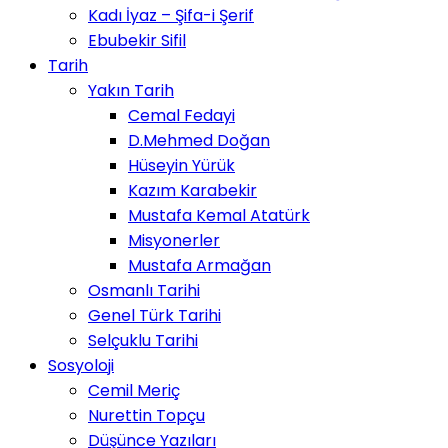
Kadı İyaz – Şifa-i Şerif
Ebubekir Sifil
Tarih
Yakın Tarih
Cemal Fedayi
D.Mehmed Doğan
Hüseyin Yürük
Kazım Karabekir
Mustafa Kemal Atatürk
Misyonerler
Mustafa Armağan
Osmanlı Tarihi
Genel Türk Tarihi
Selçuklu Tarihi
Sosyoloji
Cemil Meriç
Nurettin Topçu
Düşünce Yazıları