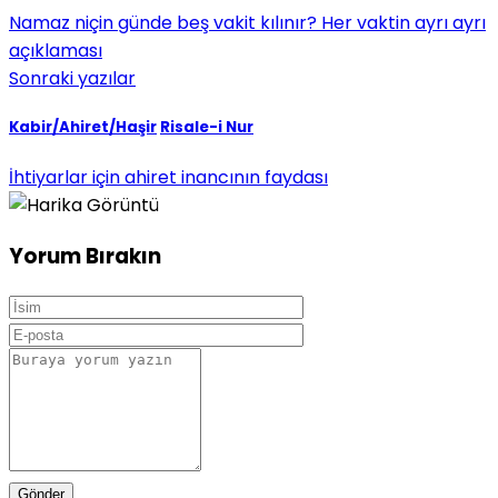
Namaz niçin günde beş vakit kılınır? Her vaktin ayrı ayrı
açıklaması
Sonraki yazılar
Kabir/Ahiret/Haşir
Risale-i Nur
İhtiyarlar için ahiret inancının faydası
Yorum Bırakın
Gönder