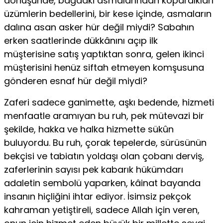
dönüşünde, bağdaki asmalarından kopardıkları
üzümlerin bedellerini, bir kese içinde, asmaların
dalına asan asker hür değil miydi? Sabahın
erken saatlerinde dükkânını açıp ilk
müşterisine satış yaptıktan sonra, gelen ikinci
müşterisini henüz siftah etmeyen komşusuna
gönderen esnaf hür değil miydi?
Zaferi sadece ganimette, aşkı bedende, hizmeti
menfaatle aramıyan bu ruh, pek mütevazi bir
şekilde, hakka ve halka hizmette sükûn
buluyordu. Bu ruh, çorak tepelerde, sürüsünün
bekçisi ve tabiatın yoldaşı olan çobanı derviş,
zaferlerinin sayısı pek kabarık hükümdarı
adaletin sembolü yaparken, kâinat bayanda
insanın hiçliğini ihtar ediyor. İsimsiz pekçok
kahraman yetiştireli, sadece Allah için veren,