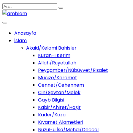
Anasayfa
İslam
Akaid/Kelami Bahisler
Kuran-ı Kerim
Allah/Ruyetullah
Peygamber/Nübüvvet/Risalet
Mucize/Keramet
Cennet/Cehennem
Cin/Şeytan/Melek
Gayb Bilgisi
Kabir/Ahiret/Haşir
Kader/Kaza
Kıyamet Alametleri
Nüzul-u İsa/Mehdi/Deccal