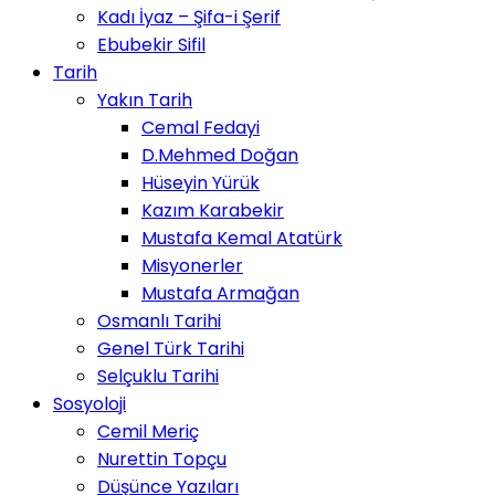
Kadı İyaz – Şifa-i Şerif
Ebubekir Sifil
Tarih
Yakın Tarih
Cemal Fedayi
D.Mehmed Doğan
Hüseyin Yürük
Kazım Karabekir
Mustafa Kemal Atatürk
Misyonerler
Mustafa Armağan
Osmanlı Tarihi
Genel Türk Tarihi
Selçuklu Tarihi
Sosyoloji
Cemil Meriç
Nurettin Topçu
Düşünce Yazıları