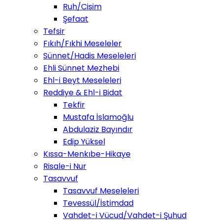
Ruh/Cisim
Şefaat
Tefsir
Fıkıh/Fıkhi Meseleler
Sünnet/Hadis Meseleleri
Ehli Sünnet Mezhebi
Ehl-i Beyt Meseleleri
Reddiye & Ehl-i Bidat
Tekfir
Mustafa İslamoğlu
Abdulaziz Bayındır
Edip Yüksel
Kıssa-Menkıbe-Hikaye
Risale-i Nur
Tasavvuf
Tasavvuf Meseleleri
Tevessül/İstimdad
Vahdet-i Vücud/Vahdet-i Şuhud