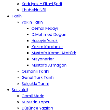
Kadı İyaz – Şifa-i Şerif
Ebubekir Sifil
Tarih
Yakın Tarih
Cemal Fedayi
D.Mehmed Doğan
Hüseyin Yürük
Kazım Karabekir
Mustafa Kemal Atatürk
Misyonerler
Mustafa Armağan
Osmanlı Tarihi
Genel Türk Tarihi
Selçuklu Tarihi
Sosyoloji
Cemil Meriç
Nurettin Topçu
Düşünce Yazıları