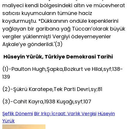
maliyeci kendi bölgesindeki altın ve mücevherat
satıcısı kuyumcuların tümüne haciz
koydurmuştu. *Dükkanının ondüle kepenklerini
yağlayan bir garibana yağ Tüccarı’olarak büyük
vergiler yüklenmişti Vergiyi ödeyemeyenler
Aşkale’ye gönderildi.'(3)
Hüseyin Yürük, Türkiye Demokrasi Tarihi
(1)-Paulton Hugh,Şapka,Bozkurt ve Hilal,syf;138-
139
(2)-Şükrü Karatepe,Tek Parti Devri,sy;81
(3)-Cahit Kayra,1938 Kuşağı,syf;107
Şeflik Dönemi
Bir Irkçı İcraat: Varlık Vergisi
Hüseyin
Yürük