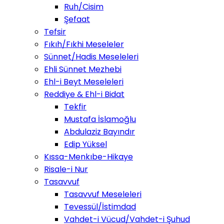
Ruh/Cisim
Şefaat
Tefsir
Fıkıh/Fıkhi Meseleler
Sünnet/Hadis Meseleleri
Ehli Sünnet Mezhebi
Ehl-i Beyt Meseleleri
Reddiye & Ehl-i Bidat
Tekfir
Mustafa İslamoğlu
Abdulaziz Bayındır
Edip Yüksel
Kıssa-Menkıbe-Hikaye
Risale-i Nur
Tasavvuf
Tasavvuf Meseleleri
Tevessül/İstimdad
Vahdet-i Vücud/Vahdet-i Şuhud