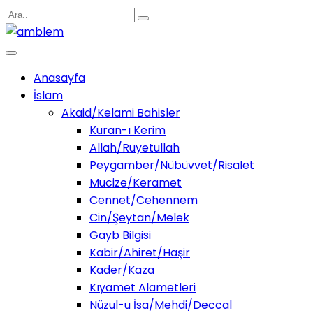
Anasayfa
İslam
Akaid/Kelami Bahisler
Kuran-ı Kerim
Allah/Ruyetullah
Peygamber/Nübüvvet/Risalet
Mucize/Keramet
Cennet/Cehennem
Cin/Şeytan/Melek
Gayb Bilgisi
Kabir/Ahiret/Haşir
Kader/Kaza
Kıyamet Alametleri
Nüzul-u İsa/Mehdi/Deccal