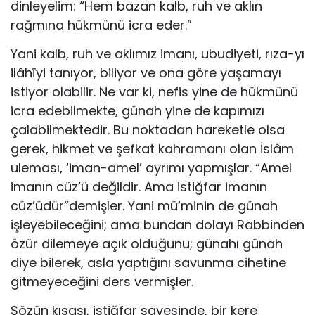
dinleyelim: “Hem bazan kalb, ruh ve aklın
rağmına hükmünü icra eder.”
Yani kalb, ruh ve aklımız imanı, ubudiyeti, rıza-yı
ilâhîyi tanıyor, biliyor ve ona göre yaşamayı
istiyor olabilir. Ne var ki, nefis yine de hükmünü
icra edebilmekte, günah yine de kapımızı
çalabilmektedir. Bu noktadan hareketle olsa
gerek, hikmet ve şefkat kahramanı olan İslâm
uleması, ‘iman-amel’ ayrımı yapmışlar. “Amel
imanın cüz’ü değildir. Ama istiğfar imanın
cüz’üdür”demişler. Yani mü’minin de günah
işleyebileceğini; ama bundan dolayı Rabbinden
özür dilemeye açık olduğunu; günahı günah
diye bilerek, asla yaptığını savunma cihetine
gitmeyeceğini ders vermişler.
Sözün kısası, istiğfar sayesinde, bir kere