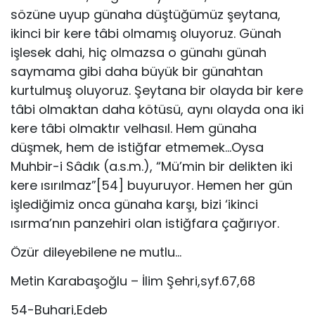
sözüne uyup günaha düştüğümüz şeytana,
ikinci bir kere tâbi olmamış oluyoruz. Günah
işlesek dahi, hiç olmazsa o günahı günah
saymama gibi daha büyük bir günahtan
kurtulmuş oluyoruz. Şeytana bir olayda bir kere
tâbi olmaktan daha kötüsü, aynı olayda ona iki
kere tâbi olmaktır velhasıl. Hem günaha
düşmek, hem de istiğfar etmemek…Oysa
Muhbir-i Sâdık (a.s.m.), “Mü’min bir delikten iki
kere ısırılmaz”[54] buyuruyor. Hemen her gün
işlediğimiz onca günaha karşı, bizi ‘ikinci
ısırma’nın panzehiri olan istiğfara çağırıyor.
Özür dileyebilene ne mutlu…
Metin Karabaşoğlu – İlim Şehri,syf.67,68
54-Buhari,Edeb