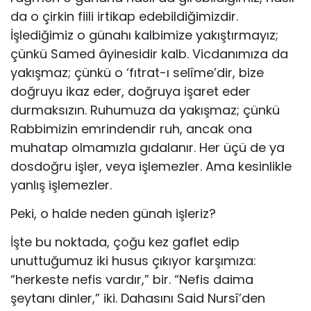
da o çirkin fiili irtikap edebildiğimizdir.
İşlediğimiz o günahı kalbimize yakıştırmayız;
çünkü Samed âyinesidir kalb. Vicdanımıza da
yakışmaz; çünkü o ‘fıtrat-ı selîme’dir, bize
doğruyu ikaz eder, doğruya işaret eder
durmaksızın. Ruhumuza da yakışmaz; çünkü
Rabbimizin emrindendir ruh, ancak ona
muhatap olmamızla gıdalanır. Her üçü de ya
dosdoğru işler, veya işlemezler. Ama kesinlikle
yanlış işlemezler.
Peki, o halde neden günah işleriz?
İşte bu noktada, çoğu kez gaflet edip
unuttuğumuz iki husus çıkıyor karşımıza:
“herkeste nefis vardır,” bir. “Nefis daima
şeytanı dinler,” iki. Dahasını Said Nursî’den