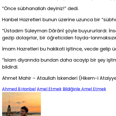
“Önce sübhanallah deyiniz!” dedi.
Hanbel Hazretleri bunun üzerine uzunca bir “sübhan
“Üstadım Süleyman Dârânî şöyle buyururlardı: İns
gezip dolaşırlar, bir öğreticiden fayda-lanmaksızı
İmam Hazretleri bu hakikati işitince, vecde gelip ü
“İslam diyarında bundan daha acayip bir şey işitme
bildirdi.
Ahmet Mahir – Ataullah İskenderi (Hikem-i Ataiyye
Ahmed B.Hanbel
Amel Etmek
Bildiğinle Amel Etmek