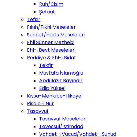
Ruh/Cisim
Şefaat
Tefsir
Fıkıh/Fıkhi Meseleler
Sünnet/Hadis Meseleleri
Ehli Sünnet Mezhebi
Ehl-i Beyt Meseleleri
Reddiye & Ehl-i Bidat
Tekfir
Mustafa İslamoğlu
Abdulaziz Bayındır
Edip Yüksel
Kıssa-Menkıbe-Hikaye
Risale-i Nur
Tasavvuf
Tasavvuf Meseleleri
Tevessül/İstimdad
Vahdet-i Vücud/Vahdet-i Şuhud