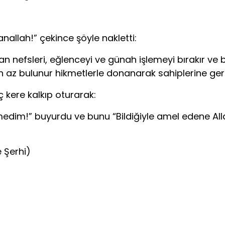
allah!” çekince şöyle nakletti:
an nefsleri, eğlenceyi ve günah işlemeyi bırakır v
n az bulunur hikmetlerle donanarak sahiplerine geri
ç kere kalkıp oturarak:
dim!” buyurdu ve bunu “Bildiğiyle amel edene Allah 
 Şerhi)