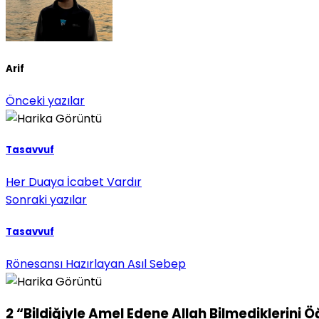
Arif
Önceki yazılar
Tasavvuf
Her Duaya İcabet Vardır
Sonraki yazılar
Tasavvuf
Rönesansı Hazırlayan Asıl Sebep
2 “Bildiğiyle Amel Edene Allah Bilmediklerini Ö