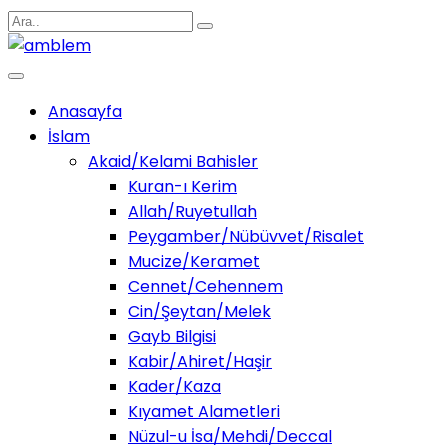
Anasayfa
İslam
Akaid/Kelami Bahisler
Kuran-ı Kerim
Allah/Ruyetullah
Peygamber/Nübüvvet/Risalet
Mucize/Keramet
Cennet/Cehennem
Cin/Şeytan/Melek
Gayb Bilgisi
Kabir/Ahiret/Haşir
Kader/Kaza
Kıyamet Alametleri
Nüzul-u İsa/Mehdi/Deccal