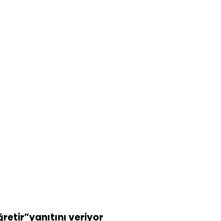
ğretir”yanıtını veriyor