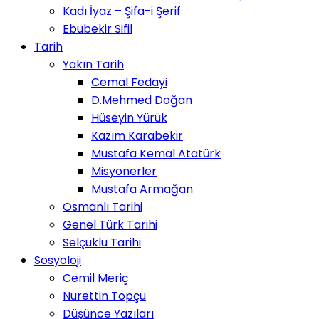
Kadı İyaz – Şifa-i Şerif
Ebubekir Sifil
Tarih
Yakın Tarih
Cemal Fedayi
D.Mehmed Doğan
Hüseyin Yürük
Kazım Karabekir
Mustafa Kemal Atatürk
Misyonerler
Mustafa Armağan
Osmanlı Tarihi
Genel Türk Tarihi
Selçuklu Tarihi
Sosyoloji
Cemil Meriç
Nurettin Topçu
Düşünce Yazıları