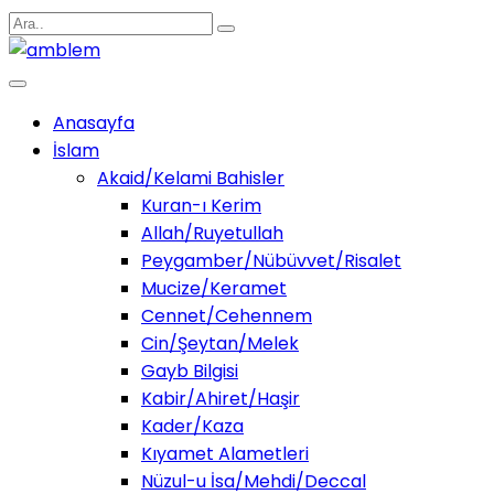
Anasayfa
İslam
Akaid/Kelami Bahisler
Kuran-ı Kerim
Allah/Ruyetullah
Peygamber/Nübüvvet/Risalet
Mucize/Keramet
Cennet/Cehennem
Cin/Şeytan/Melek
Gayb Bilgisi
Kabir/Ahiret/Haşir
Kader/Kaza
Kıyamet Alametleri
Nüzul-u İsa/Mehdi/Deccal