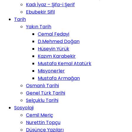
Kadı İyaz – Şifa-i Şerif
Ebubekir Sifil
Tarih
Yakın Tarih
Cemal Fedayi
D.Mehmed Doğan
Hüseyin Yürük
Kazım Karabekir
Mustafa Kemal Atatürk
Misyonerler
Mustafa Armağan
Osmanlı Tarihi
Genel Türk Tarihi
Selçuklu Tarihi
Sosyoloji
Cemil Meriç
Nurettin Topçu
Düşünce Yazıları