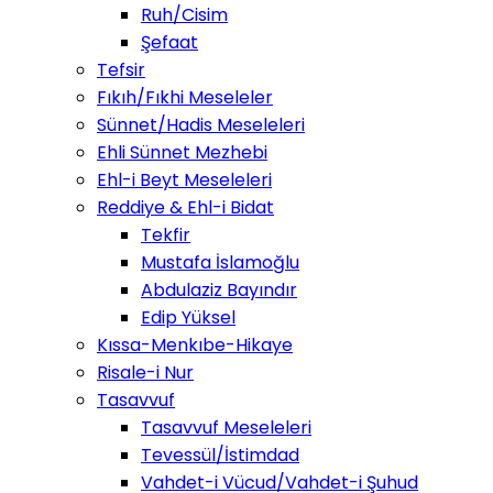
Ruh/Cisim
Şefaat
Tefsir
Fıkıh/Fıkhi Meseleler
Sünnet/Hadis Meseleleri
Ehli Sünnet Mezhebi
Ehl-i Beyt Meseleleri
Reddiye & Ehl-i Bidat
Tekfir
Mustafa İslamoğlu
Abdulaziz Bayındır
Edip Yüksel
Kıssa-Menkıbe-Hikaye
Risale-i Nur
Tasavvuf
Tasavvuf Meseleleri
Tevessül/İstimdad
Vahdet-i Vücud/Vahdet-i Şuhud