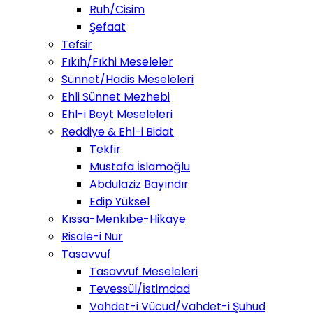
Ruh/Cisim
Şefaat
Tefsir
Fıkıh/Fıkhi Meseleler
Sünnet/Hadis Meseleleri
Ehli Sünnet Mezhebi
Ehl-i Beyt Meseleleri
Reddiye & Ehl-i Bidat
Tekfir
Mustafa İslamoğlu
Abdulaziz Bayındır
Edip Yüksel
Kıssa-Menkıbe-Hikaye
Risale-i Nur
Tasavvuf
Tasavvuf Meseleleri
Tevessül/İstimdad
Vahdet-i Vücud/Vahdet-i Şuhud