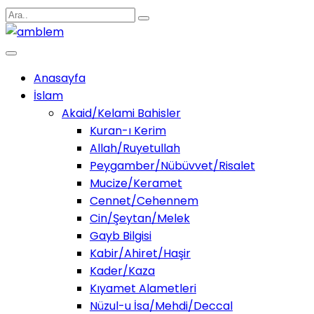
Anasayfa
İslam
Akaid/Kelami Bahisler
Kuran-ı Kerim
Allah/Ruyetullah
Peygamber/Nübüvvet/Risalet
Mucize/Keramet
Cennet/Cehennem
Cin/Şeytan/Melek
Gayb Bilgisi
Kabir/Ahiret/Haşir
Kader/Kaza
Kıyamet Alametleri
Nüzul-u İsa/Mehdi/Deccal