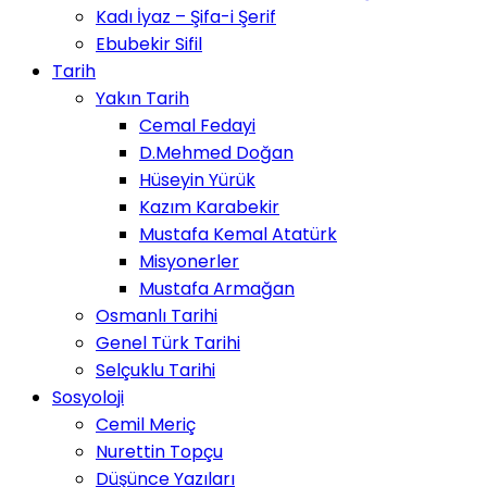
Kadı İyaz – Şifa-i Şerif
Ebubekir Sifil
Tarih
Yakın Tarih
Cemal Fedayi
D.Mehmed Doğan
Hüseyin Yürük
Kazım Karabekir
Mustafa Kemal Atatürk
Misyonerler
Mustafa Armağan
Osmanlı Tarihi
Genel Türk Tarihi
Selçuklu Tarihi
Sosyoloji
Cemil Meriç
Nurettin Topçu
Düşünce Yazıları