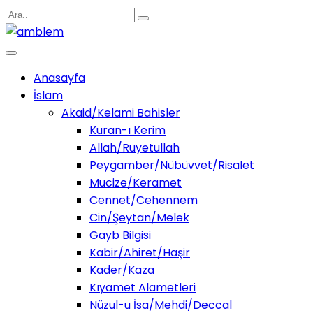
Anasayfa
İslam
Akaid/Kelami Bahisler
Kuran-ı Kerim
Allah/Ruyetullah
Peygamber/Nübüvvet/Risalet
Mucize/Keramet
Cennet/Cehennem
Cin/Şeytan/Melek
Gayb Bilgisi
Kabir/Ahiret/Haşir
Kader/Kaza
Kıyamet Alametleri
Nüzul-u İsa/Mehdi/Deccal