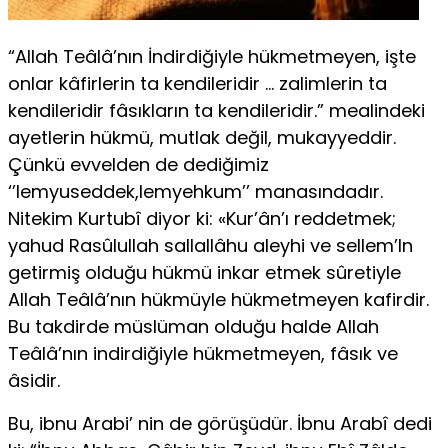
“Allah Teâlâ’nın İndirdiğiyle hükmetmeyen, işte
onlar kâfirle­rin ta kendileridir … zalimlerin ta
kendileridir fâsıkların ta kendi­leridir.” mealindeki
ayetlerin hükmü, mutlak değil, mukayyeddir.
Çünkü evvelden de dediğimiz
‘’lemyuseddek,lemyehkum’’ manasındadır.
Nitekim Kurtubî diyor ki: «Kur’ân’ı reddetmek;
yahud Rasûlullah sallallâhu aleyhi ve sellem’ln
getirmiş olduğu hükmü inkar etmek sûretiyle
Allah Teâlâ’nın hükmüyle hükmetmeyen kafirdir.
Bu takdirde müslüman olduğu halde Allah
Teâlâ’nın indirdiğiyle hükmetmeyen, fâsık ve
âsidir.
Bu, ibnu Arabi’ nin de görüşüdür. İbnu Arabî dedi