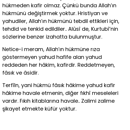
hükme­den kafir olmaz. Çünkü bunda Allah’ın
hükmünü değiştirmek yoktur. Hristiyan ve
yahudiler, Allah’ın hükmünü tebdil ettikleri için,
tehdid ve tenkid edildiler.. Alûsî de, Kurtubî’nin
sözlerine benzer izahatta bulun­muştur.
Netice-i meram, Allah’ın hükmüne rıza
göstermeyen yahud hafife alan yahud
reddeden her hâkim, kafirdir. Reddetmeyen,
fâsık ve âsidir.
Terfîln, yani hükmü fâsık hâkime yahud kafir
hâkime havale etme­nin, diğer fıkhî meseleleri
vardır. Fıkıh kitablarına havale.. Zalimi zalime
şikayet etmekte küfür yoktur.