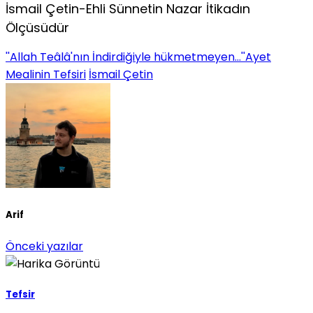
İsmail Çetin-Ehli Sünnetin Nazar İtikadın
Ölçüsüdür
''Allah Teâlâ'nın İndirdiğiyle hükmetmeyen...''Ayet
Mealinin Tefsiri
İsmail Çetin
Arif
Önceki yazılar
Tefsir