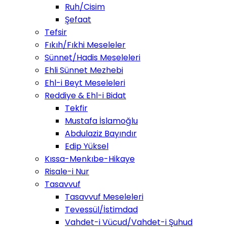
Ruh/Cisim
Şefaat
Tefsir
Fıkıh/Fıkhi Meseleler
Sünnet/Hadis Meseleleri
Ehli Sünnet Mezhebi
Ehl-i Beyt Meseleleri
Reddiye & Ehl-i Bidat
Tekfir
Mustafa İslamoğlu
Abdulaziz Bayındır
Edip Yüksel
Kıssa-Menkıbe-Hikaye
Risale-i Nur
Tasavvuf
Tasavvuf Meseleleri
Tevessül/İstimdad
Vahdet-i Vücud/Vahdet-i Şuhud