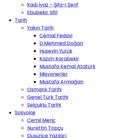
Kadı İyaz – Şifa-i Şerif
Ebubekir Sifil
Tarih
Yakın Tarih
Cemal Fedayi
D.Mehmed Doğan
Hüseyin Yürük
Kazım Karabekir
Mustafa Kemal Atatürk
Misyonerler
Mustafa Armağan
Osmanlı Tarihi
Genel Türk Tarihi
Selçuklu Tarihi
Sosyoloji
Cemil Meriç
Nurettin Topçu
Düşünce Yazıları