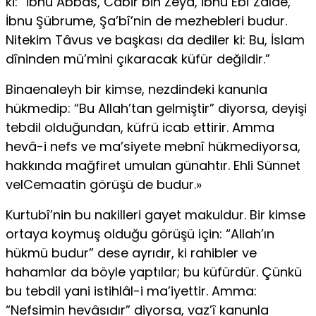
ki: “İbnu Abbas, Câbir bin Zeyd, ibnu Ebî Zâlde,
İbnu Şübrume, Şa’bî’nin de mezhebleri budur.
Nitekim Tâvus ve başkası da dediler ki: Bu, İslam
dîninden mü’mini çıkaracak küfür değildir.”
Binaenaleyh bir kimse, nezdindeki kanunla
hükmedip: “Bu Allah’tan gelmiştir” diyorsa, deyişi
tebdil olduğundan, küfrü icab ettirir. Amma
hevâ-i nefs ve ma’siyete mebnî hükmediyorsa,
hakkında mağfiret umulan günahtır. Ehli Sünnet
velCemaatin görüşü de budur.»
Kurtubî’nin bu nakilleri gayet makuldur. Bir kimse
ortaya koymuş olduğu görüşü için: “Allah’ın
hükmü budur” dese ayrıdır, ki rahibler ve
hahamlar da böyle yaptılar; bu küfürdür. Çünkü
bu tebdil yani istihlâl-i ma’iyettir. Amma:
“Nefsimin hevâsıdır” diyorsa, vaz’î kanunla