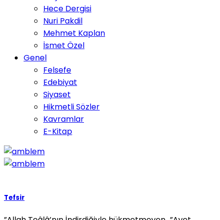
Hece Dergisi
Nuri Pakdil
Mehmet Kaplan
İsmet Özel
Genel
Felsefe
Edebiyat
Siyaset
Hikmetli Sözler
Kavramlar
E-Kitap
Tefsir
”Allah Teâlâ’nın İndirdiğiyle hükmetmeyen…”Ayet